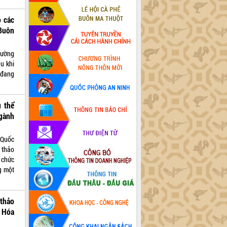
o các
Buôn
hường
u khi
 đang
 thể
gành
 Quốc
ự thảo
 chức
g một
thảo
t Hóa