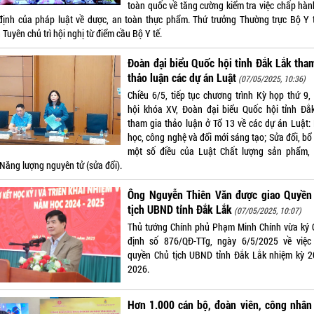
toàn quốc về tăng cường kiểm tra việc chấp hàn
định của pháp luật về dược, an toàn thực phẩm. Thứ trưởng Thường trực Bộ Y 
Tuyên chủ trì hội nghị từ điểm cầu Bộ Y tế.
Đoàn đại biểu Quốc hội tỉnh Đắk Lắk tha
thảo luận các dự án Luật
(07/05/2025, 10:36)
Chiều 6/5, tiếp tục chương trình Kỳ họp thứ 9,
hội khóa XV, Đoàn đại biểu Quốc hội tỉnh Đắ
tham gia thảo luận ở Tổ 13 về các dự án Luật:
học, công nghệ và đổi mới sáng tạo; Sửa đổi, bổ
một số điều của Luật Chất lượng sản phẩm,
 Năng lượng nguyên tử (sửa đổi).
Ông Nguyễn Thiên Văn được giao Quyền
tịch UBND tỉnh Đắk Lắk
(07/05/2025, 10:07)
Thủ tướng Chính phủ Phạm Minh Chính vừa ký 
định số 876/QĐ-TTg, ngày 6/5/2025 về việc
quyền Chủ tịch UBND tỉnh Đắk Lắk nhiệm kỳ 2
2026.
Hơn 1.000 cán bộ, đoàn viên, công nhân