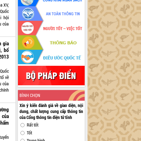
óa XV,
 Quốc
i hội
u của
m gia
i, bổ
2013
 Quốc
 tổ về
u của
chính
BÌNH CHỌN
Xin ý kiến đánh giá về giao diện, nội
cường
dung, chất lượng cung cấp thông tin
 của
của Cổng thông tin điện tử tỉnh
phẩm
Rất tốt
Tốt
tuyến
Trung bình