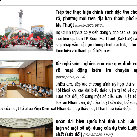
Tiếp tục thực hiện chính sách đặc thù ch
xã, phường mới trên địa bàn thành phố 
Ma Thuột
(09/05/2025, 09:00)
Bộ Chính trị vừa có ý kiến đồng ý cho các xã, p
mới trên địa bàn TP Buôn Ma Thuột (Đắk Lắk) sa
sáp nhập vẫn tiếp tục những chính sách đặc thù
thực hiện với thành phố hiện nay.
Đề nghị sớm nghiên cứu các quy định cụ
về hoạt động kiểm tra chuyên n
(08/05/2025, 21:20)
Chiều 8/5, tiếp tục chương trình Kỳ họp thứ 9,
hội khoá XV, các đại biểu thảo luận tại tổ về d
Luật sửa đổi, bổ sung một số điều của Luật Tổ
Tòa án Nhân dân; dự thảo Luật sửa đổi, bổ sun
ều của Luật Tổ chức Viện Kiểm sát Nhân dân; dự thảo Luật Thanh tra (sửa đổi).
Đoàn đại biểu Quốc hội tỉnh Đắk Lắk 
luận về một số nội dung của dự thảo Luậ
chất (sửa đổi)
(08/05/2025, 14:26)