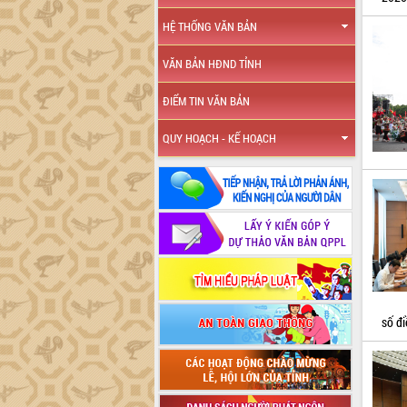
HỆ THỐNG VĂN BẢN
VĂN BẢN HĐND TỈNH
ĐIỂM TIN VĂN BẢN
QUY HOẠCH - KẾ HOẠCH
số đi