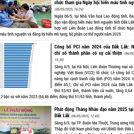
chức tham gia Ngày hội hiến máu tình n
(06/05/2025, 16:24)
Ngày 06/5, tại Nhà Văn hoá Lao động tỉnh, Ba
đạo vận động hiến máu tình nguyện tỉnh Đắk Lắk
hợp với Liên đoàn Lao động tỉnh tổ chức Ngà
 máu tình nguyện và đăng ký hiến mô tạng, bộ phận cơ thể người năm 2025.
Công bố PCI năm 2024 của Đắk Lắk: N
chỉ số thành phần có sự cải thiện
(06/05
15:30)
Sáng 6/5, tại Hà Nội, Liên đoàn Thương mại và
nghiệp Việt Nam (VCCI) tổ chức Lễ công bố C
năng lực cạnh tranh cấp tỉnh (PCI) năm 2024. V
điểm 65,1, Chỉ số PCI năm 2024 của Đắk Lắk
thứ 53/63 tỉnh, thành trên cả nước, tăng 0,64 
2 bậc so với năm 2023 (64,46 điểm, đứng thứ 51/63 tỉnh, thành phố).
Phát động Tháng Nhân đạo năm 2025 tại 
Đắk Lắk
(06/05/2025, 12:43)
Sáng 6/5, tại TP. Buôn Ma Thuột, Trung ương Hộ
Thập đỏ Việt Nam phối hợp với UBND tỉnh Đắk L