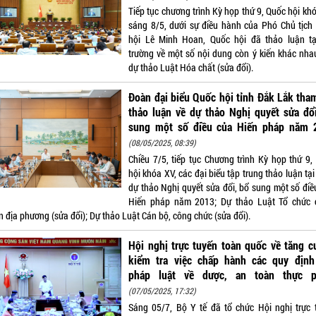
Tiếp tục chương trình Kỳ họp thứ 9, Quốc hội kh
sáng 8/5, dưới sự điều hành của Phó Chủ tịch
hội Lê Minh Hoan, Quốc hội đã thảo luận tạ
trường về một số nội dung còn ý kiến khác nha
dự thảo Luật Hóa chất (sửa đổi).
Đoàn đại biểu Quốc hội tỉnh Đắk Lắk tha
thảo luận về dự thảo Nghị quyết sửa đổ
sung một số điều của Hiến pháp năm 
(08/05/2025, 08:39)
Chiều 7/5, tiếp tục Chương trình Kỳ họp thứ 9,
hội khóa XV, các đại biểu tập trung thảo luận tại
dự thảo Nghị quyết sửa đổi, bổ sung một số điề
Hiến pháp năm 2013; Dự thảo Luật Tổ chức 
 địa phương (sửa đổi); Dự thảo Luật Cán bộ, công chức (sửa đổi).
Hội nghị trực tuyến toàn quốc về tăng 
kiểm tra việc chấp hành các quy định
pháp luật về dược, an toàn thực 
(07/05/2025, 17:32)
Sáng 05/7, Bộ Y tế đã tổ chức Hội nghị trực 