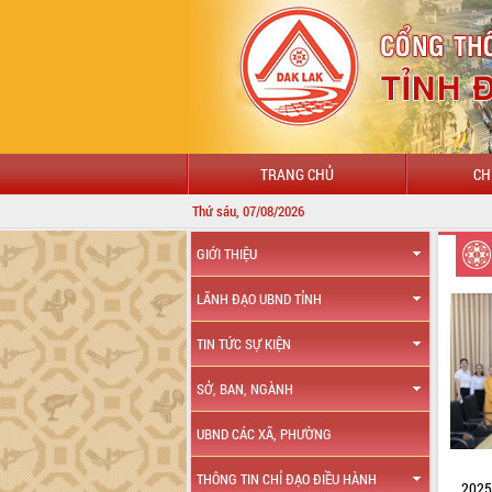
TRANG CHỦ
CH
Thứ sáu, 07/08/2026
CHÀ
GIỚI THIỆU
LÃNH ĐẠO UBND TỈNH
TIN TỨC SỰ KIỆN
SỞ, BAN, NGÀNH
UBND CÁC XÃ, PHƯỜNG
THÔNG TIN CHỈ ĐẠO ĐIỀU HÀNH
2025