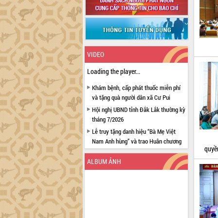
VIDEO
Loading the player...
Khám bệnh, cấp phát thuốc miễn phí
và tặng quà người dân xã Cư Pui
Hội nghị UBND tỉnh Đắk Lắk thường kỳ
tháng 7/2026
Lễ truy tặng danh hiệu “Bà Mẹ Việt
Nam Anh hùng” và trao Huân chương
quyền
Lao động
ALBUM ẢNH
UBND tỉnh Đắk Lắk triển khai nhiệm
vụ 6 tháng cuối năm 2026
Kỳ họp thứ Hai, Hội đồng nhân dân
tỉnh khóa XI quyết nghị nhiều nội dung
quan trọng
Bí thư Tỉnh ủy Lương Nguyễn Minh