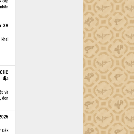
5 cấp
 nhân
a XV
 khai
CCHC
 địa
ệt và
, đơn
2025
y Đắk