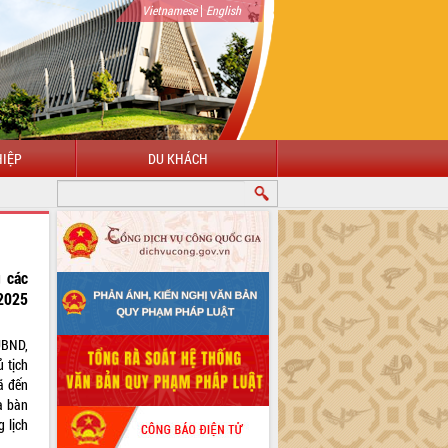
|
Vietnamese
English
IỆP
DU KHÁCH
 các
2025
UBND,
 tịch
ã đến
a bàn
 lịch