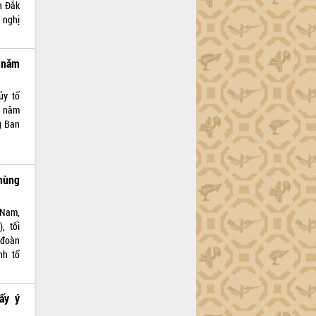
h Đắk
 nghị
 năm
ủy tổ
4 năm
g Ban
 hùng
 Nam,
, tối
h đoàn
nh tổ
ấy ý