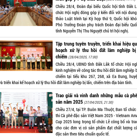
Chiều 28/4, Đoàn đại biểu Quốc hội tỉnh Đắk L
chức Hội nghị đóng góp ý kiến đối với nội dung
thảo Luật trình tại Kỳ họp thứ 9, Quốc hội khó
Phó Trưởng Đoàn phụ trách Đoàn đại biểu Quố
tỉnh Nguyễn Thị Thu Nguyệt chủ trì hội nghị.
Tập trung tuyên truyền, triển khai hiệu q
hoạch xử lý thu hồi đất lâm nghiệp bị 
chiếm
(28/04/2025, 17:00)
Chiều 28/4, UBND tỉnh Đắk Lắk tổ chức Hội ngh
kinh nghiệm về công tác thu hồi đất lâm nghiệp b
chiếm tại tiểu khu 267, 268, xã Ea Bung, huy
à triển khai kế hoạch xử lý thu hồi đất lâm nghiệp bị lấn, chiếm trên địa bàn tỉnh.
Trao giải và vinh danh những mẫu cà ph
sản năm 2025
(27/04/2025, 21:30)
Chiều 27/4, tại TP. Buôn Ma Thuột, Ban tổ chức
thi Cà phê đặc sản Việt Nam 2025 - Vietnam Am
Cup 2025 long trọng tổ chức Lễ công bố và trao
cho các đơn vị có sản phẩm đạt chất lượng c
đặc sản theo tiêu chuẩn quốc tế.