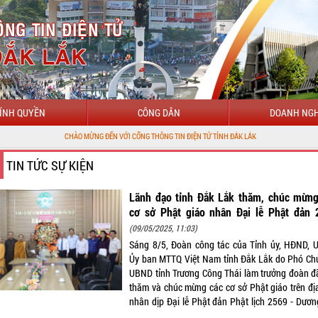
ÍNH QUYỀN
CÔNG DÂN
DOANH NGH
O MỪNG ĐẾN VỚI CỔNG THÔNG TIN ĐIỆN TỬ TỈNH ĐẮK LẮK
TIN TỨC SỰ KIỆN
Lãnh đạo tỉnh Đắk Lắk thăm, chúc mừng
cơ sở Phật giáo nhân Đại lễ Phật đản 
(09/05/2025, 11:03)
Sáng 8/5, Đoàn công tác của Tỉnh ủy, HĐND, 
Ủy ban MTTQ Việt Nam tỉnh Đắk Lắk do Phó Chủ
UBND tỉnh Trương Công Thái làm trưởng đoàn đ
thăm và chúc mừng các cơ sở Phật giáo trên đị
nhân dịp Đại lễ Phật đản Phật lịch 2569 - Dương
.