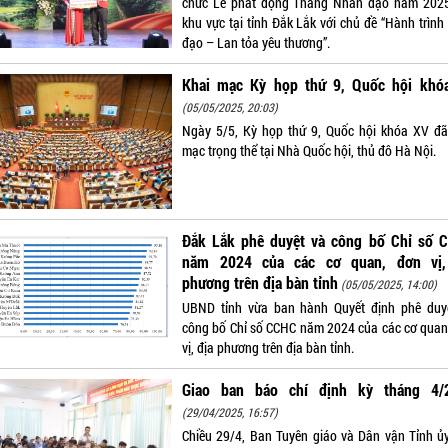
chức Lễ phát động Tháng Nhân đạo năm 202
khu vực tại tỉnh Đắk Lắk với chủ đề “Hành trình
đạo – Lan tỏa yêu thương”.
Khai mạc Kỳ họp thứ 9, Quốc hội khó
(05/05/2025, 20:03)
Ngày 5/5, Kỳ họp thứ 9, Quốc hội khóa XV đã
mạc trọng thể tại Nhà Quốc hội, thủ đô Hà Nội.
Đắk Lắk phê duyệt và công bố Chỉ số 
năm 2024 của các cơ quan, đơn vị,
phương trên địa bàn tỉnh
(05/05/2025, 14:00)
UBND tỉnh vừa ban hành Quyết định phê duy
công bố Chỉ số CCHC năm 2024 của các cơ quan
vị, địa phương trên địa bàn tỉnh.
Giao ban báo chí định kỳ tháng 4/
(29/04/2025, 16:57)
Chiều 29/4, Ban Tuyên giáo và Dân vận Tỉnh ủ