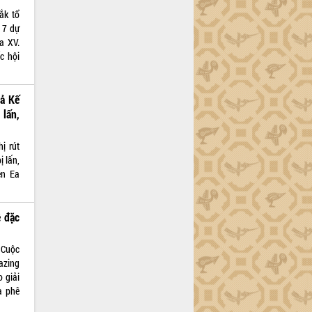
ắk tổ
 7 dự
a XV.
c hội
uả Kế
lấn,
ị rút
ị lấn,
ện Ea
ê đặc
 Cuộc
azing
 giải
à phê