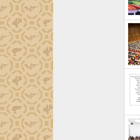
Khơi thông điểm nghẽn, đẩy nhanh
giải ngân vốn khắc phục thiên tai
HĐND tỉnh thông qua điều chỉnh Quy
hoạch tỉnh thời kỳ 2021-2030
Hội thảo góp ý hồ sơ điều chỉnh quy
hoạch tỉnh Đắk Lắk thời kỳ 2021-2030,
tầm nhìn đến năm 2050
Nâng cao hiệu quả hoạt động của các
doanh nghiệp nhà nước
Hội nghị triển khai kết nối mạng
truyền số liệu chuyên dùng phục vụ cơ
quan Đảng, Nhà nước
Lễ phát động chuỗi hoạt động chung
tay làm sạch môi trường
Xã Ea Kar bước chuyển mình trong
công tác cải cách hành chính mô hình
mới
UBND tỉnh họp báo định kỳ tháng 4
năm 2026
Hội thảo khoa học “Giải pháp thúc đẩy
phát triển nền kinh tế xanh tại tỉnh