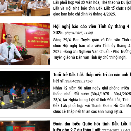
Lắk phối hợp với Sở Văn hóa, Thể thao và Du lịc
Lắk và Hội Nhà báo tỉnh Đắk Lắk tổ chức Hội
giao ban báo chí định kỳ tháng 4/2025.
Hội nghị báo cáo viên Tỉnh ủy tháng 4
2025.
(29/04/2025, 14:00)
Sáng 29/4, Ban Tuyên giáo và Dân vận Tỉnh 
chức Hội nghị báo cáo viên Tỉnh ủy tháng 
2025. Đồng chí Nghiêm Văn Chuẩn - Phó Trưởn
Tuyên giáo và Dân vận Tỉnh ủy chủ trì hội nghị.
Tuổi trẻ Đắk Lắk thắp nến tri ân các anh
liệt sĩ
(28/04/2025, 21:57)
Nhân kỷ niệm 50 năm ngày giải phóng miền
thống nhất đất nước (30/4/1975 - 30/4/2025)
28/4, tại Nghĩa trang Liệt sĩ tỉnh Đắk Lắk, Tỉn
Đắk Lắk phối hợp với Thành Đoàn Hồ Chí Mi
chức Lễ Thắp nến tri ân các anh hùng liệt sĩ.
Đoàn đại biểu Quốc hội tỉnh Đắk Lắk l
kiến góp ý 7 dự thảo Luật
(28/04/2025, 17:44)