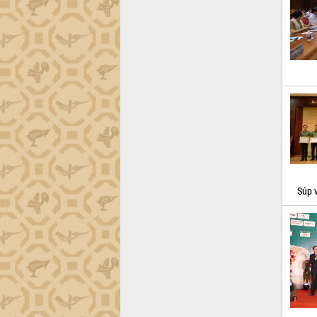
thực
Quyết liệt tháo gỡ vướng mắc, đẩy
nhanh tiến độ các dự án trọng điểm
trong Khu kinh tế Nam Phú Yên
Hòn Yến phát triển du lịch gắn với bảo
tồn biển
Lấy ý kiến điều chỉnh Quy hoạch tỉnh
Đắk Lắk thời kỳ 2021-2030, tầm nhìn
đến năm 2050
Phát động chiến dịch 30 ngày đêm
giải phóng mặt bằng Tuyến đường bộ
ven biển
Đắk Lắk nỗ lực thúc đẩy tăng trưởng
Súp v
kinh tế từ 10% trở lên trong Quý
II/2026
Đắk Lắk ký kết thỏa thuận hợp tác về
chuyển đổi số giai đoạn 2026 – 2030
với Tập đoàn Bưu chính Viễn thông
Việt Nam
Thứ trưởng Bộ Y tế làm việc với tỉnh
Đắk Lắk về phát triển nhân lực y tế