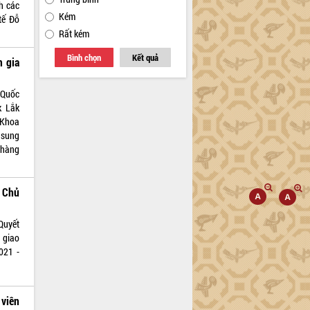
h các
Kém
tế Đỗ
Rất kém
Bình chọn
Kết quả
m gia
 Quốc
k Lắk
 Khoa
 sung
 hàng
 Chủ
Quyết
 giao
021 -
 viên