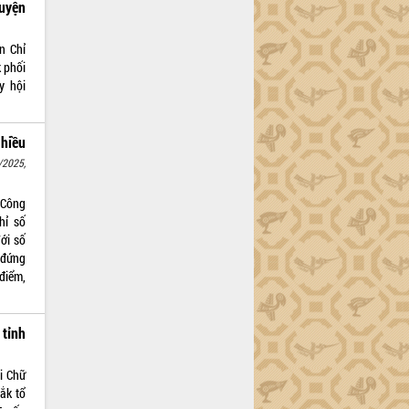
guyện
n Chỉ
 phối
y hội
hiều
/2025,
 Công
hỉ số
ới số
 đứng
điểm,
tỉnh
i Chữ
ắk tổ