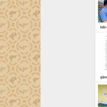
tiến đầu tư tỉnh
Ngành cá ngừ Đắk Lắk chủ động thích
ứng để giữ vững thị trường xuất khẩu
Diễn đàn Kinh tế tư nhân Việt Nam đột
phá cơ chế - Hợp tác công tư
hiến
Đề án 06 tạo bước ngoặt đột phá trong
cải cách hành chính tỉnh Đắk Lắk
Kết nối tour, đẩy mạnh chuyển đổi số
để phát triển du lịch Đắk Lắk
Khởi động Dự án Đầu tư xây dựng hạ
tầng kỹ thuật Cụm công nghiệp Tân
Tiến
Gặp mặt các cơ quan báo chí nhân Kỷ
niệm 101 năm Ngày Báo chí Cách
mạng Việt Nam
giảm 
Đắk Lắk sơ kết 4 năm triển khai thực
hiện Đề án 06 của Chính phủ
Họp báo thông tin về Hội nghị Công bố
Quy hoạch và Xúc tiến đầu tư tỉnh Đắk
Lắk