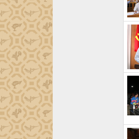
Đắk Lắk”
Tăng cường giám sát, đôn đốc thực
hiện nhiệm vụ quản lý tài sản công
hàng tuần
Tháo gỡ những vướng mắc, đẩy mạnh
công tác cải cách thủ tục hành chính
tại Trung tâm Phục vụ hành chính
công tỉnh
Đắk Lắk: Tôn vinh 46 giải pháp tại Hội
thi Sáng tạo Kỹ thuật 2024 - 2025
Đắk Lắk rà soát, điều chỉnh Đề án 190
về phát triển nuôi trồng thủy sản
Phó Chủ tịch UBND tỉnh Đắk Lắk
Trương Công Thái kiểm tra thực địa
Dự án cao tốc Khánh Hòa - Buôn Ma
Thuột
Định vị cà phê Việt Nam như một “di
sản sống” trong dòng chảy toàn cầu
Xây dựng nông thôn mới: Nâng cao đời
sống người dân từ những mô hình thiết