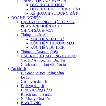
THÔNG TIN QUY HOẠCH
QUY HOẠCH TỈNH
QUY HOẠCH SỬ DỤNG ĐẤT
KẾ HOẠCH SỬ DỤNG ĐẤT
DOANH NGHIỆP
DỊCH VỤ CÔNG TRỰC TUYẾN
PHẢN ÁNH KIẾN NGHỊ
CHÍNH SÁCH MỚI
Thông tin xúc tiến
XÚC TIẾN ĐẦU TƯ
XÚC TIẾN THƯƠNG MẠI
XÚC TIẾN DU LỊCH
Thông tin Doanh nghiệp
CÁC KHU, CỤM CÔNG NGHIỆP
Các Dự Án Kêu Gọi Đầu Tư
Chính sách thu hút vốn đầu tư
Du khách
Địa danh, di tích, thắng cảnh
Lễ hội
Các tuyến du lịch
Dịch vụ du lịch
Dịch Vụ Công Cộng
Khách sạn, nhà nghỉ
Nhà hàng, Quán ăn
BẢO TÀNG