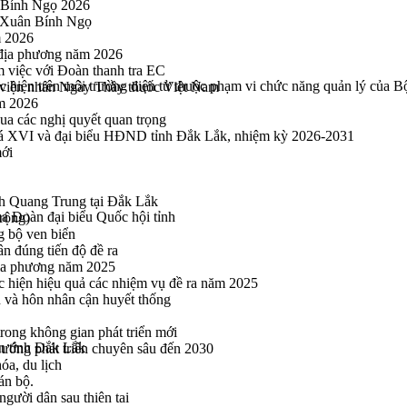
 Bính Ngọ 2026
u Xuân Bính Ngọ
m 2026
 địa phương năm 2026
m việc với Đoàn thanh tra EC
ực hiện trên môi trường điện tử thuộc phạm vi chức năng quản lý của
viện nhân Ngày Thầy thuốc Việt Nam
ăm 2026
a các nghị quyết quan trọng
hoá XVI và đại biểu HĐND tỉnh Đắk Lắk, nhiệm kỳ 2026-2031
mới
h Quang Trung tại Đắk Lắk
 Đoàn đại biểu Quốc hội tỉnh
rộng)
g bộ ven biển
n đúng tiến độ đề ra
địa phương năm 2025
hực hiện hiệu quả các nhiệm vụ đề ra năm 2025
n và hôn nhân cận huyết thống
rong không gian phát triển mới
àn tỉnh Đắk Lắk
 hướng phát triển chuyên sâu đến 2030
óa, du lịch
án bộ.
gười dân sau thiên tai