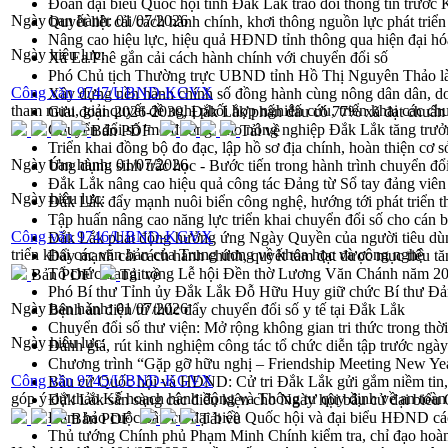
Đoàn đại biểu Quốc hội tỉnh Đắk Lắk trao đổi thông tin trước
Ngày ban hành:
01/07/2026
Quyết liệt cải cách hành chính, khơi thông nguồn lực phát triển
Nâng cao hiệu lực, hiệu quả HĐND tỉnh thông qua hiện đại hó
Ngày hiệu lực:
Xã Ea Phê gắn cải cách hành chính với chuyển đổi số
Phó Chủ tịch Thường trực UBND tỉnh Hồ Thị Nguyên Thảo làm
Công văn 9747/UBND-KGVX
Xây dựng nền hành chính số đồng hành cùng nông dân dân, d
tham mưu, giải quyết đề nghị phối hợp nghiên cứu, triển khai các chư
Giai đoạn 2026-2030, Đắk Lắk phấn đấu có 77% xã đạt chuẩn
Chuyển đổi số 'mở đường' cho nông nghiệp Đắk Lắk tăng trưở
Bản PDF
Tải về
Triển khai đồng bộ đo đạc, lập hồ sơ địa chính, hoàn thiện cơ sở
Ngày ban hành:
01/07/2026
Ứng dụng sinh trắc học - Bước tiến trong hành trình chuyển đổ
Đắk Lắk nâng cao hiệu quả công tác Đảng từ Sổ tay đảng viên 
Ngày hiệu lực:
Đắk Lắk đẩy mạnh nuôi biển công nghệ, hướng tới phát triển 
Tập huấn nâng cao năng lực triển khai chuyển đổi số cho cán 
Công văn 9746/UBND-KGVX
Đắk Lắk phát động hưởng ứng Ngày Quyền của người tiêu dù
triển khai các văn bản của Trung ương về khoa học và công nghệ
Đẩy mạnh cải cách hành chính, quyết tâm đạt được mục tiêu tă
Tổ chức trang trọng Lễ hội Đền thờ Lương Văn Chánh năm 2
Bản PDF
Tải về
Phó Bí thư Tỉnh ủy Đắk Lắk Đỗ Hữu Huy giữ chức Bí thư Đả
Ngày ban hành:
01/07/2026
Bệnh án điện tử thúc đẩy chuyển đổi số y tế tại Đắk Lắk
Chuyển đổi số thư viện: Mở rộng không gian tri thức trong thời
Ngày hiệu lực:
Đánh giá, rút kinh nghiệm công tác tổ chức diễn tập trước ngà
Chương trình “Gặp gỡ hữu nghị – Friendship Meeting New Ye
Công văn 9745/UBND-KGVX
Bầu cử Quốc hội và HĐND: Cử tri Đắk Lắk gửi gắm niềm tin, 
góp ý dự thảo Kế hoạch hành động và Thông tư quy định về an toàn
Đắk Lắk sẵn sàng các điều kiện cho Ngày hội bầu cử đại bi
Đảm bảo cuộc bầu cử đại biểu Quốc hội và đại biểu HĐND các 
Bản PDF
Tải về
Thủ tướng Chính phủ Phạm Minh Chính kiểm tra, chỉ đạo hoàn 