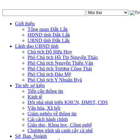
Giới thiệu
Tổng quan Đắk Lắk
HĐND tỉnh Đắk Lắk
UBND tỉnh Đắk Lắk
Lãnh đạo UBND tỉnh
Chủ tịch Đỗ Hữu Huy
Phó Chủ tịch Hồ Thị Nguyên Thảo
Phó Chủ tịch Nguyễn Thiên Văn
Phó Chủ tịch Trương Công Thái
Phó Chủ tịch Đào Mỹ
Phó Chủ tịch Y Nhuân Byă
Tin tức sự kiện
Tiếp cận thông tin
Kinh tế
Đột phá phát triển KHCN, ĐMST, CĐS
Văn hóa, Xã hội
Giảm nghèo về thông tin
Cải cách hành chính
Giáo dục, Khoa học, Công nghệ
Chương trình tái canh cây cà phê
Sở, Ban, Ngành