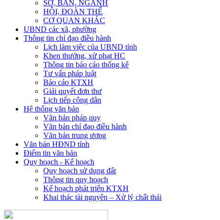
SỞ, BAN, NGÀNH
HỘI, ĐOÀN THỂ
CƠ QUAN KHÁC
UBND các xã, phường
Thông tin chỉ đạo điều hành
Lịch làm việc của UBND tỉnh
Khen thưởng, xử phạt HC
Thông tin báo cáo thống kê
Tư vấn pháp luật
Báo cáo KTXH
Giải quyết đơn thư
Lịch tiếp công dân
Hệ thống văn bản
Văn bản pháp quy
Văn bản chỉ đạo điều hành
Văn bản trung ương
Văn bản HĐND tỉnh
Điểm tin văn bản
Quy hoạch - Kế hoạch
Quy hoạch sử dụng đất
Thông tin quy hoạch
Kế hoạch phát triển KTXH
Khai thác tài nguyên – Xử lý chất thải