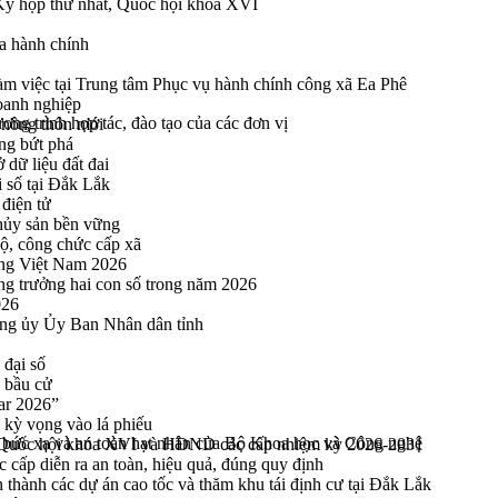
 Kỳ họp thứ nhất, Quốc hội khóa XVI
a hành chính
 việc tại Trung tâm Phục vụ hành chính công xã Ea Phê
oanh nghiệp
ơng trình hợp tác, đào tạo của các đơn vị
 nông thôn mới
ng bứt phá
 dữ liệu đất đai
i số tại Đắk Lắk
điện tử
thủy sản bền vững
bộ, công chức cấp xã
ng Việt Nam 2026
ng trưởng hai con số trong năm 2026
026
ng ủy Ủy Ban Nhân dân tỉnh
 đại số
y bầu cử
ar 2026”
kỳ vọng vào lá phiếu
 bức xạ và an toàn hạt nhân của Bộ Khoa học và Công nghệ
ểu Quốc hội khóa XVI và HĐND các cấp nhiệm kỳ 2026-2031
cấp diễn ra an toàn, hiệu quả, đúng quy định
thành các dự án cao tốc và thăm khu tái định cư tại Đắk Lắk