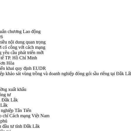
Huân chương Lao động
26
hiều nội dung quan trọng
i có công với cách mạng
g yêu cầu phát triển mới
tế TP. Hồ Chí Minh
ã Sơn Hòa
triển khai quy định EUDR
khảo sát vùng trồng và doanh nghiệp đóng gói sầu riêng tại Đắk Lắ
ường xuất khẩu
ông tư
nh Đắk Lắk
k Lắk
 nghiệp Tân Tiến
o chí Cách mạng Việt Nam
 phủ
n đầu tư tỉnh Đắk Lắk