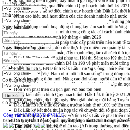
Khơi thông điểm nghẽn, đẩy nhanh giải ngân vốn khắc phục thi
Loại văn bản
HĐND tỉnh thông qua điều chỉnh Quy hoạch tỉnh thời kỳ 202
Hội thảo góp ý hồ sơ điều chỉnh quy hoạch tỉnh Đắk Lắk thời
Lĩnh vực
Nâng cao hiệu quả hoạt động của các doanh nghiệp nhà nước
Hội nghị triển khai kết nối mạng truyền số liệu chuyên dùng 
Lễ phát động chuỗi hoạt động chung tay làm sạch môi trường
Ngày ban hành
Xã Ea Kar bước chuyển mình trong công tác cải cách hành ch
UBND tỉnh họp báo định kỳ tháng 4 năm 2026
Hội thảo khoa học “Giải pháp thúc đẩy phát triển nền kinh tế x
Ngày hiệu lực
Tăng cường giám sát, đôn đốc thực hiện nhiệm vụ quản lý tài 
Tháo gỡ những vướng mắc, đẩy mạnh công tác cải cách thủ tục
Đắk Lắk: Tôn vinh 46 giải pháp tại Hội thi Sáng tạo Kỹ thuật 
Đắk Lắk rà soát, điều chỉnh Đề án 190 về phát triển nuôi trồng
Cấp ban hành
Phó Chủ tịch UBND tỉnh Đắk Lắk Trương Công Thái kiểm tra
Định vị cà phê Việt Nam như một “di sản sống” trong dòng ch
Xây dựng nông thôn mới: Nâng cao đời sống người dân từ nhữ
Cơ quan ban hành
Quyết liệt tháo gỡ vướng mắc, đẩy nhanh tiến độ các dự án t
Hòn Yến phát triển du lịch gắn với bảo tồn biển
Lấy ý kiến điều chỉnh Quy hoạch tỉnh Đắk Lắk thời kỳ 2021-
Phát động chiến dịch 30 ngày đêm giải phóng mặt bằng Tuyến
Có
26820
kết quả được tìm thấy
Đắk Lắk nỗ lực thúc đẩy tăng trưởng kinh tế từ 10% trở lên tr
Đắk Lắk ký kết thỏa thuận hợp tác về chuyển đổi số giai đoạ
Công văn 9748/UBND-PVHCC
Thứ trưởng Bộ Y tế làm việc với tỉnh Đắk Lắk về phát triển nhâ
ban hành Quy trình nội bộ giải quyết thủ tục hành chính được sửa 
Du lịch Đắk Lắk nâng tầm trải nghiệm du khách thông qua Hệ 
Tập huấn ứng dụng trí tuệ nhân tạo (AI) trong thương mại điệ
Bản PDF
Tải về