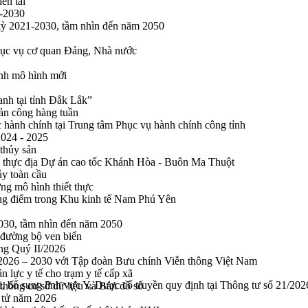
ên tai
1-2030
 kỳ 2021-2030, tầm nhìn đến năm 2050
phục vụ cơ quan Đảng, Nhà nước
ính mô hình mới
anh tại tỉnh Đắk Lắk”
sản công hàng tuần
 hành chính tại Trung tâm Phục vụ hành chính công tỉnh
2024 - 2025
 thủy sản
 thực địa Dự án cao tốc Khánh Hòa - Buôn Ma Thuột
ảy toàn cầu
ng mô hình thiết thực
rọng điểm trong Khu kinh tế Nam Phú Yên
2030, tầm nhìn đến năm 2050
 đường bộ ven biển
ong Quý II/2026
n 2026 – 2030 với Tập đoàn Bưu chính Viễn thông Việt Nam
n lực y tế cho trạm y tế cấp xã
đổi, bổ sung lĩnh vực Y, Dược cổ truyền quy định tại Thông tư số 21/
thống cơ sở dữ liệu và Bản đồ số
n tử năm 2026