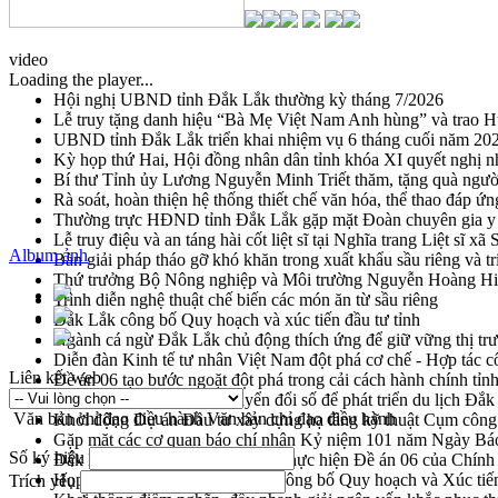
video
Loading the player...
Hội nghị UBND tỉnh Đắk Lắk thường kỳ tháng 7/2026
Lễ truy tặng danh hiệu “Bà Mẹ Việt Nam Anh hùng” và trao 
UBND tỉnh Đắk Lắk triển khai nhiệm vụ 6 tháng cuối năm 20
Kỳ họp thứ Hai, Hội đồng nhân dân tỉnh khóa XI quyết nghị n
Bí thư Tỉnh ủy Lương Nguyễn Minh Triết thăm, tặng quà ngườ
Rà soát, hoàn thiện hệ thống thiết chế văn hóa, thể thao đáp ứn
Thường trực HĐND tỉnh Đắk Lắk gặp mặt Đoàn chuyên gia y 
Lễ truy điệu và an táng hài cốt liệt sĩ tại Nghĩa trang Liệt sĩ x
Album ảnh
Bàn giải pháp tháo gỡ khó khăn trong xuất khẩu sầu riêng và 
Thứ trưởng Bộ Nông nghiệp và Môi trường Nguyễn Hoàng Hiệp 
Trình diễn nghệ thuật chế biến các món ăn từ sầu riêng
Đắk Lắk công bố Quy hoạch và xúc tiến đầu tư tỉnh
Ngành cá ngừ Đắk Lắk chủ động thích ứng để giữ vững thị tr
Diễn đàn Kinh tế tư nhân Việt Nam đột phá cơ chế - Hợp tác c
Liên kết web
Đề án 06 tạo bước ngoặt đột phá trong cải cách hành chính tỉ
Kết nối tour, đẩy mạnh chuyển đổi số để phát triển du lịch Đắ
Văn bản chỉ đạo điều hành
Văn bản chỉ đạo điều hành
Khởi động Dự án Đầu tư xây dựng hạ tầng kỹ thuật Cụm công
Gặp mặt các cơ quan báo chí nhân Kỷ niệm 101 năm Ngày Bá
Số ký hiệu
Đắk Lắk sơ kết 4 năm triển khai thực hiện Đề án 06 của Chính
Họp báo thông tin về Hội nghị Công bố Quy hoạch và Xúc tiế
Trích yếu