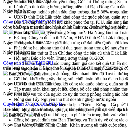
Ngày ban hành:
01/07/2026
Sôi nổi Hội đua ngựa truyền thống Gò Thì Thùng mừng Xuân
Lãnh đạo tỉnh dâng hương tưởng niệm tại Đập Đồng Cam đầ
Ngày hiệu lực:
Ngành nông nghiệp phấn đấu tăng trưởng đạt 5,86% trong nă
UBND tỉnh Đắk Lắk triển khai công tác quốc phòng, quân sự
Công văn 9743/UBND-PVHCC
Đắk Lắk tập trung toàn lực khắc phục tồn tại IUU, sẵn sàng là
công bố Danh mục thủ tục hành chính lĩnh vực Quản lý biên giới th
Chủ tịch UBND tỉnh Tạ Anh Tuấn thăm, chúc mừng các bệnh 
Rộn ràng lễ hội truyền thống Sông nước Đà Nông lần thứ I n
Bản PDF
Tải về
Kỳ họp Chuyên đề lần thứ Năm, HĐND tỉnh Đắk Lắk thông qu
Ngày ban hành:
01/07/2026
Thống nhất danh sách giới thiệu ứng cử đại biểu Quốc hội k
Phát động hai phong trào thi đua quan trọng trong kỷ nguyên 
Ngày hiệu lực:
Hội nghị lần thứ tư Ban Chỉ đạo công tác bầu cử tỉnh Đắk Lắk
Hội nghị Báo cáo viên Trung ương tháng 01/2026
Công văn 9719/UBND-TH
Phó Thủ tướng Hồ Quốc Dũng đánh giá cao kết quả Chiến dịc
triển khai thực hiện Kế hoạch số 18/KH-ĐĐBQH ngày 22/6/2026 của
Hội nghị Ban Chấp hành Đảng bộ tỉnh Đắk Lắk lần thứ 2 (mở 
Tập trung giải phóng mặt bằng, đẩy nhanh tiến độ Tuyến đườn
Bản PDF
Tải về
Gỡ khó, khởi công xây dựng, sửa chữa toàn bộ nhà ở cho hộ dâ
Ngày ban hành:
01/07/2026
UBND tỉnh Đắk Lắk tổng kết công tác quốc phòng, quân sự 
Tập trung triển khai quyết liệt, đồng bộ các giải pháp nhằm t
Ngày hiệu lực:
Phát huy vai trò của người có uy tín trong phòng chống tảo hô
Nông sản Tây Nguyên thu hút doanh nghiệp nước ngoài
Quyết định 57/2026/QĐ-UBND
Đắk Lắk định vị thương hiệu du lịch “Biển – Rừng – Cà phê” t
Ban hành Quy định trình tự, thủ tục hành chính về đất đai trên địa b
Hội nghị chia sẻ kinh nghiệm, chuyển giao kỹ thuật y tế, định
Chuyển đổi số mở ra không gian phát triển trong lĩnh vực văn h
Bản PDF
Tải về
Công bố quyết định của Ban Thường vụ Tỉnh ủy về công tác c
Ngày ban hành:
01/07/2026
Thủ tướng Phạm Minh Chính: Khẩn trương tái thiết cuộc sống n