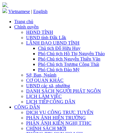
Vietnamese
|
English
Trang chủ
Chính quyền
HĐND TỈNH
UBND tỉnh Đắk Lắk
LÃNH ĐẠO UBND TỈNH
Chủ tịch Đỗ Hữu Huy
Phó Chủ tịch Hồ Thị Nguyên Thảo
Phó Chủ tịch Nguyễn Thiên Văn
Phó Chủ tịch Trương Công Thái
Phó Chủ tịch Đào Mỹ
Sở, Ban, Ngành
CƠ QUAN KHÁC
UBND các xã, phường
DANH SÁCH NGƯỜI PHÁT NGÔN
LỊCH LÀM VIỆC
LỊCH TIẾP CÔNG DÂN
CÔNG DÂN
DỊCH VỤ CÔNG TRỰC TUYẾN
PHẢN ÁNH HIỆN TRƯỜNG
PHẢN ÁNH KIẾN NGHỊ TTHC
CHÍNH SÁCH MỚI