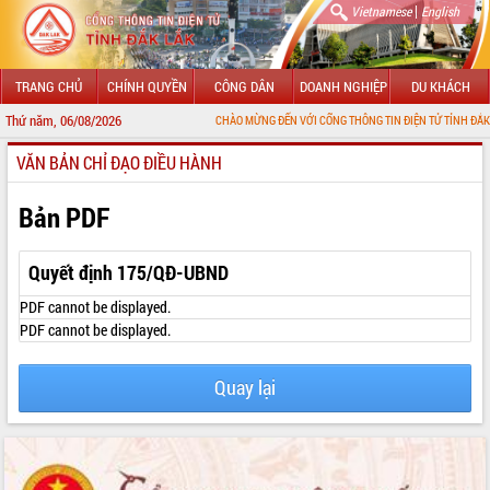
|
Vietnamese
English
TRANG CHỦ
CHÍNH QUYỀN
CÔNG DÂN
DOANH NGHIỆP
DU KHÁCH
Thứ năm, 06/08/2026
CHÀO MỪNG ĐẾN VỚI CỔNG THÔNG TIN ĐIỆN TỬ TỈNH ĐẮK LẮK
VĂN BẢN CHỈ ĐẠO ĐIỀU HÀNH
GIỚI THIỆU
LÃNH ĐẠO UBND TỈNH
Bản PDF
TIN TỨC SỰ KIỆN
Quyết định 175/QĐ-UBND
SỞ, BAN, NGÀNH
PDF cannot be displayed.
PDF cannot be displayed.
UBND CÁC XÃ, PHƯỜNG
Quay lại
THÔNG TIN CHỈ ĐẠO ĐIỀU HÀNH
HỆ THỐNG VĂN BẢN
VĂN BẢN HĐND TỈNH