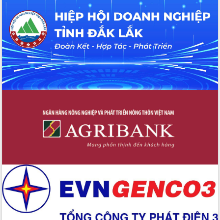
hiện nhiệm vụ quản lý tài sản công
hàng tuần
Tháo gỡ những vướng mắc, đẩy mạnh
công tác cải cách thủ tục hành chính
tại Trung tâm Phục vụ hành chính
công tỉnh
Đắk Lắk: Tôn vinh 46 giải pháp tại Hội
thi Sáng tạo Kỹ thuật 2024 - 2025
Đắk Lắk rà soát, điều chỉnh Đề án 190
về phát triển nuôi trồng thủy sản
Phó Chủ tịch UBND tỉnh Đắk Lắk
Trương Công Thái kiểm tra thực địa
Dự án cao tốc Khánh Hòa - Buôn Ma
Thuột
Định vị cà phê Việt Nam như một “di
sản sống” trong dòng chảy toàn cầu
Xây dựng nông thôn mới: Nâng cao đời
sống người dân từ những mô hình thiết
thực
Quyết liệt tháo gỡ vướng mắc, đẩy