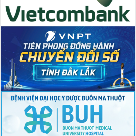
du khách thông qua Hệ thống cơ sở dữ
liệu và Bản đồ số
Tập huấn ứng dụng trí tuệ nhân tạo (AI)
trong thương mại điện tử năm 2026
Đoàn đại biểu Quốc hội tỉnh Đắk Lắk
trao đổi thông tin trước Kỳ họp thứ
nhất, Quốc hội khóa XVI
Quyết liệt cải cách hành chính, khơi
thông nguồn lực phát triển
Nâng cao hiệu lực, hiệu quả HĐND
tỉnh thông qua hiện đại hóa hành chính
Xã Ea Phê gắn cải cách hành chính với
chuyển đổi số
Phó Chủ tịch Thường trực UBND tỉnh
Hồ Thị Nguyên Thảo làm việc tại Trung
tâm Phục vụ hành chính công xã Ea
Phê
Xây dựng nền hành chính số đồng
hành cùng nông dân dân, doanh nghiệp
Giai đoạn 2026-2030, Đắk Lắk phấn
đấu có 77% xã đạt chuẩn nông thôn