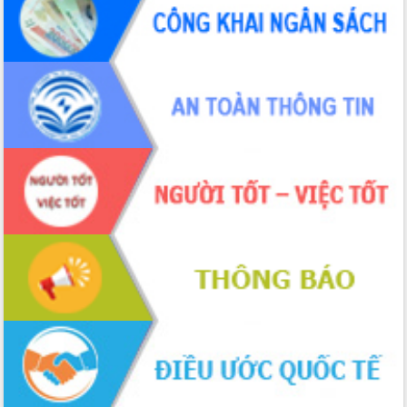
ứng để giữ vững thị trường xuất khẩu
Diễn đàn Kinh tế tư nhân Việt Nam đột
phá cơ chế - Hợp tác công tư
Đề án 06 tạo bước ngoặt đột phá trong
cải cách hành chính tỉnh Đắk Lắk
Kết nối tour, đẩy mạnh chuyển đổi số
để phát triển du lịch Đắk Lắk
Khởi động Dự án Đầu tư xây dựng hạ
tầng kỹ thuật Cụm công nghiệp Tân
Tiến
Gặp mặt các cơ quan báo chí nhân Kỷ
niệm 101 năm Ngày Báo chí Cách
mạng Việt Nam
Đắk Lắk sơ kết 4 năm triển khai thực
hiện Đề án 06 của Chính phủ
Họp báo thông tin về Hội nghị Công bố
Quy hoạch và Xúc tiến đầu tư tỉnh Đắk
Lắk
Khơi thông điểm nghẽn, đẩy nhanh
giải ngân vốn khắc phục thiên tai