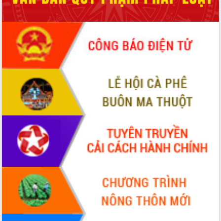
để phát triển du lịch Đắk Lắk
Khởi động Dự án Đầu tư xây dựng hạ
tầng kỹ thuật Cụm công nghiệp Tân
Tiến
Gặp mặt các cơ quan báo chí nhân Kỷ
niệm 101 năm Ngày Báo chí Cách
mạng Việt Nam
Đắk Lắk sơ kết 4 năm triển khai thực
hiện Đề án 06 của Chính phủ
Họp báo thông tin về Hội nghị Công bố
Quy hoạch và Xúc tiến đầu tư tỉnh Đắk
Lắk
Khơi thông điểm nghẽn, đẩy nhanh
giải ngân vốn khắc phục thiên tai
HĐND tỉnh thông qua điều chỉnh Quy
hoạch tỉnh thời kỳ 2021-2030
Hội thảo góp ý hồ sơ điều chỉnh quy
hoạch tỉnh Đắk Lắk thời kỳ 2021-2030,
tầm nhìn đến năm 2050
Nâng cao hiệu quả hoạt động của các