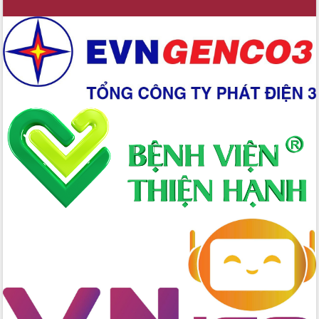
Ứng dụng sinh trắc học - Bước tiến
trong hành trình chuyển đổi số tại Đắk
Lắk
Đắk Lắk nâng cao hiệu quả công tác
Đảng từ Sổ tay đảng viên điện tử
Đắk Lắk đẩy mạnh nuôi biển công
nghệ, hướng tới phát triển thủy sản
bền vững
Tập huấn nâng cao năng lực triển khai
chuyển đổi số cho cán bộ, công chức
cấp xã
Đắk Lắk phát động hưởng ứng Ngày
Quyền của người tiêu dùng Việt Nam
2026
Đẩy mạnh cải cách hành chính, quyết
tâm đạt được mục tiêu tăng trưởng
hai con số trong năm 2026
Tổ chức trang trọng Lễ hội Đền thờ
Lương Văn Chánh năm 2026
Phó Bí thư Tỉnh ủy Đắk Lắk Đỗ Hữu