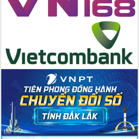
Huy giữ chức Bí thư Đảng ủy Ủy Ban
Nhân dân tỉnh
Bệnh án điện tử thúc đẩy chuyển đổi
số y tế tại Đắk Lắk
Chuyển đổi số thư viện: Mở rộng
không gian tri thức trong thời đại số
Đánh giá, rút kinh nghiệm công tác tổ
chức diễn tập trước ngày bầu cử
Chương trình “Gặp gỡ hữu nghị –
Friendship Meeting New Year 2026”
Bầu cử Quốc hội và HĐND: Cử tri Đắk
Lắk gửi gắm niềm tin, kỳ vọng vào lá
phiếu
Đắk Lắk sẵn sàng các điều kiện cho
Ngày hội bầu cử đại biểu Quốc hội
khóa XVI và HĐND các cấp nhiệm kỳ
2026-2031
Đảm bảo cuộc bầu cử đại biểu Quốc
hội và đại biểu HĐND các cấp diễn ra
an toàn, hiệu quả, đúng quy định