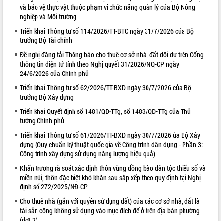
và bảo vệ thực vật thuộc phạm vi chức năng quản lý của Bộ Nông
VIDEO
nghiệp và Môi trường
Loading the player...
Triển khai Thông tư số 114/2026/TT-BTC ngày 31/7/2026 của Bộ
trưởng Bộ Tài chính
Lễ truy tặng danh hiệu “Bà Mẹ Việt
Đề nghị đăng tải Thông báo cho thuê cơ sở nhà, đất dôi dư trên Cổng
Nam Anh hùng” và trao Huân chương
thông tin điện tử tỉnh theo Nghị quyết 31/2026/NQ-CP ngày
Lao động
24/6/2026 của Chính phủ
UBND tỉnh Đắk Lắk triển khai nhiệm
Triển khai Thông tư số 62/2026/TT-BXD ngày 30/7/2026 của Bộ
vụ 6 tháng cuối năm 2026
trưởng Bộ Xây dựng
Kỳ họp thứ Hai, Hội đồng nhân dân
Triển khai Quyết định số 1481/QĐ-TTg, số 1483/QĐ-TTg của Thủ
tỉnh khóa XI quyết nghị nhiều nội dung
tướng Chính phủ
quan trọng
ALBUM ẢNH
Bí thư Tỉnh ủy Lương Nguyễn Minh
Triển khai Thông tư số 61/2026/TT-BXD ngày 30/7/2026 ủa Bộ Xây
Triết thăm, tặng quà người có công với
dựng (Quy chuẩn kỹ thuật quốc gia về Công trình dân dụng - Phần 3:
cách mạng
Công trình xây dựng sử dụng năng lượng hiệu quả)
Rà soát, hoàn thiện hệ thống thiết chế
Khẩn trương rà soát xác định thôn vùng đồng bào dân tộc thiểu số và
văn hóa, thể thao đáp ứng yêu cầu
miền núi, thôn đặc biệt khó khăn sau sắp xếp theo quy định tại Nghị
phát triển mới
định số 272/2025/NĐ-CP
Thường trực HĐND tỉnh Đắk Lắk gặp
Cho thuê nhà (gắn với quyền sử dụng đất) của các cơ sở nhà, đất là
mặt Đoàn chuyên gia y tế TP. Hồ Chí
tài sản công không sử dụng vào mục đích để ở trên địa bàn phường
Minh
(đợt 2)
LIÊN KẾT WEB