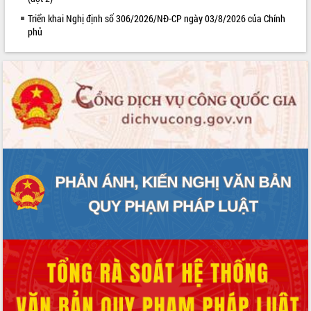
Lễ truy điệu và an táng hài cốt liệt sĩ
Triển khai Nghị định số 306/2026/NĐ-CP ngày 03/8/2026 của Chính
tại Nghĩa trang Liệt sĩ xã Sơn Hòa
phủ
Bàn giải pháp tháo gỡ khó khăn trong
xuất khẩu sầu riêng và triển khai quy
định EUDR
Thứ trưởng Bộ Nông nghiệp và Môi
trường Nguyễn Hoàng Hiệp khảo sát
vùng trồng và doanh nghiệp đóng gói
sầu riêng tại Đắk Lắk
Trình diễn nghệ thuật chế biến các
món ăn từ sầu riêng
Đắk Lắk công bố Quy hoạch và xúc
tiến đầu tư tỉnh
Ngành cá ngừ Đắk Lắk chủ động thích
ứng để giữ vững thị trường xuất khẩu
Diễn đàn Kinh tế tư nhân Việt Nam đột
phá cơ chế - Hợp tác công tư
Đề án 06 tạo bước ngoặt đột phá trong
cải cách hành chính tỉnh Đắk Lắk
Kết nối tour, đẩy mạnh chuyển đổi số