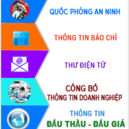
doanh nghiệp nhà nước
Hội nghị triển khai kết nối mạng
truyền số liệu chuyên dùng phục vụ cơ
quan Đảng, Nhà nước
Lễ phát động chuỗi hoạt động chung
tay làm sạch môi trường
Xã Ea Kar bước chuyển mình trong
công tác cải cách hành chính mô hình
mới
UBND tỉnh họp báo định kỳ tháng 4
năm 2026
Hội thảo khoa học “Giải pháp thúc đẩy
phát triển nền kinh tế xanh tại tỉnh
Đắk Lắk”
Tăng cường giám sát, đôn đốc thực
hiện nhiệm vụ quản lý tài sản công
hàng tuần
Tháo gỡ những vướng mắc, đẩy mạnh
công tác cải cách thủ tục hành chính
tại Trung tâm Phục vụ hành chính
công tỉnh