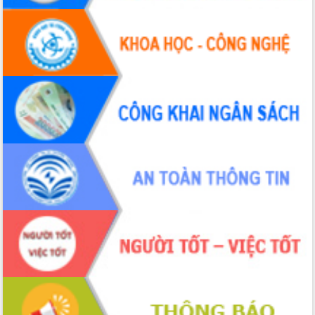
Đắk Lắk: Tôn vinh 46 giải pháp tại Hội
thi Sáng tạo Kỹ thuật 2024 - 2025
Đắk Lắk rà soát, điều chỉnh Đề án 190
về phát triển nuôi trồng thủy sản
Phó Chủ tịch UBND tỉnh Đắk Lắk
Trương Công Thái kiểm tra thực địa
Dự án cao tốc Khánh Hòa - Buôn Ma
Thuột
Định vị cà phê Việt Nam như một “di
sản sống” trong dòng chảy toàn cầu
Xây dựng nông thôn mới: Nâng cao đời
sống người dân từ những mô hình thiết
thực
Quyết liệt tháo gỡ vướng mắc, đẩy
nhanh tiến độ các dự án trọng điểm
trong Khu kinh tế Nam Phú Yên
Hòn Yến phát triển du lịch gắn với bảo
tồn biển
Lấy ý kiến điều chỉnh Quy hoạch tỉnh
Đắk Lắk thời kỳ 2021-2030, tầm nhìn