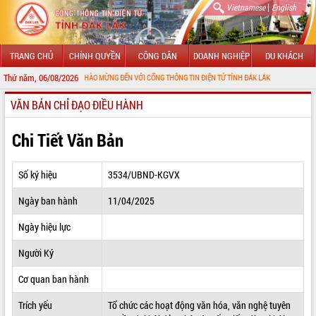
|
Vietnamese
English
TRANG CHỦ
CHÍNH QUYỀN
CÔNG DÂN
DOANH NGHIỆP
DU KHÁCH
Thứ năm, 06/08/2026
CHÀO MỪNG ĐẾN VỚI CỔNG THÔNG TIN ĐIỆN TỬ TỈNH ĐẮK LẮK
VĂN BẢN CHỈ ĐẠO ĐIỀU HÀNH
GIỚI THIỆU
LÃNH ĐẠO UBND TỈNH
Chi Tiết Văn Bản
TIN TỨC SỰ KIỆN
Số ký hiệu
3534/UBND-KGVX
SỞ, BAN, NGÀNH
Ngày ban hành
11/04/2025
UBND CÁC XÃ, PHƯỜNG
Ngày hiệu lực
THÔNG TIN CHỈ ĐẠO ĐIỀU HÀNH
Người Ký
HỆ THỐNG VĂN BẢN
Cơ quan ban hành
Trích yếu
Tổ chức các hoạt động văn hóa, văn nghệ tuyên
VĂN BẢN HĐND TỈNH