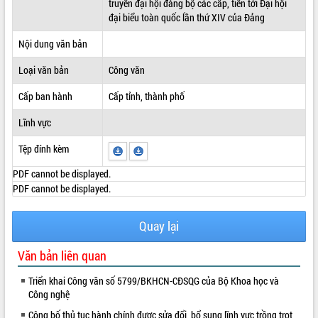
truyền đại hội đảng bộ các cấp, tiến tới Đại hội
đại biểu toàn quốc lần thứ XIV của Đảng
ĐIỂM TIN VĂN BẢN
Nội dung văn bản
QUY HOẠCH - KẾ HOẠCH
Loại văn bản
Công văn
Cấp ban hành
Cấp tỉnh, thành phố
Lĩnh vực
Tệp đính kèm
PDF cannot be displayed.
PDF cannot be displayed.
Quay lại
Văn bản liên quan
Triển khai Công văn số 5799/BKHCN-CĐSQG của Bộ Khoa học và
Công nghệ
Công bố thủ tục hành chính được sửa đổi, bổ sung lĩnh vực trồng trọt