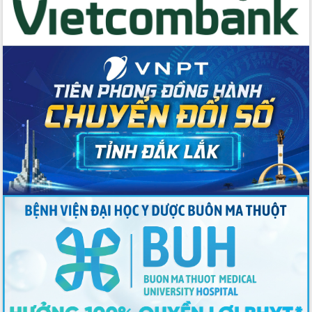
du khách thông qua Hệ thống cơ sở dữ
liệu và Bản đồ số
Tập huấn ứng dụng trí tuệ nhân tạo (AI)
trong thương mại điện tử năm 2026
Đoàn đại biểu Quốc hội tỉnh Đắk Lắk
trao đổi thông tin trước Kỳ họp thứ
nhất, Quốc hội khóa XVI
Quyết liệt cải cách hành chính, khơi
thông nguồn lực phát triển
Nâng cao hiệu lực, hiệu quả HĐND
tỉnh thông qua hiện đại hóa hành chính
Xã Ea Phê gắn cải cách hành chính với
chuyển đổi số
Phó Chủ tịch Thường trực UBND tỉnh
Hồ Thị Nguyên Thảo làm việc tại Trung
tâm Phục vụ hành chính công xã Ea
Phê
Xây dựng nền hành chính số đồng
hành cùng nông dân dân, doanh nghiệp
Giai đoạn 2026-2030, Đắk Lắk phấn