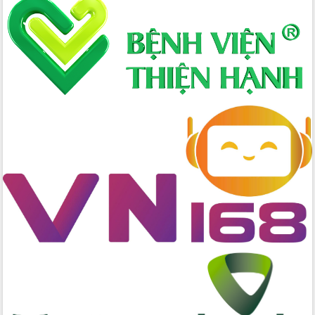
nhanh tiến độ các dự án trọng điểm
trong Khu kinh tế Nam Phú Yên
Hòn Yến phát triển du lịch gắn với bảo
tồn biển
Lấy ý kiến điều chỉnh Quy hoạch tỉnh
Đắk Lắk thời kỳ 2021-2030, tầm nhìn
đến năm 2050
Phát động chiến dịch 30 ngày đêm
giải phóng mặt bằng Tuyến đường bộ
ven biển
Đắk Lắk nỗ lực thúc đẩy tăng trưởng
kinh tế từ 10% trở lên trong Quý
II/2026
Đắk Lắk ký kết thỏa thuận hợp tác về
chuyển đổi số giai đoạn 2026 – 2030
với Tập đoàn Bưu chính Viễn thông
Việt Nam
Thứ trưởng Bộ Y tế làm việc với tỉnh
Đắk Lắk về phát triển nhân lực y tế
cho trạm y tế cấp xã
Du lịch Đắk Lắk nâng tầm trải nghiệm