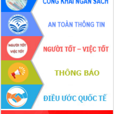
ứng để giữ vững thị trường xuất khẩu
Diễn đàn Kinh tế tư nhân Việt Nam đột
phá cơ chế - Hợp tác công tư
Đề án 06 tạo bước ngoặt đột phá trong
cải cách hành chính tỉnh Đắk Lắk
Kết nối tour, đẩy mạnh chuyển đổi số
để phát triển du lịch Đắk Lắk
Khởi động Dự án Đầu tư xây dựng hạ
tầng kỹ thuật Cụm công nghiệp Tân
Tiến
Gặp mặt các cơ quan báo chí nhân Kỷ
niệm 101 năm Ngày Báo chí Cách
mạng Việt Nam
Đắk Lắk sơ kết 4 năm triển khai thực
hiện Đề án 06 của Chính phủ
Họp báo thông tin về Hội nghị Công bố
Quy hoạch và Xúc tiến đầu tư tỉnh Đắk
Lắk
Khơi thông điểm nghẽn, đẩy nhanh
giải ngân vốn khắc phục thiên tai