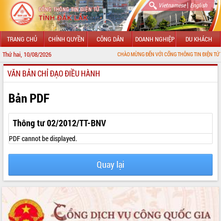
|
Vietnamese
English
TRANG CHỦ
CHÍNH QUYỀN
CÔNG DÂN
DOANH NGHIỆP
DU KHÁCH
Thứ hai, 10/08/2026
CHÀO MỪNG ĐẾN VỚI CỔNG THÔNG TIN ĐIỆN TỬ TỈNH ĐẮK L
VĂN BẢN CHỈ ĐẠO ĐIỀU HÀNH
GIỚI THIỆU
LÃNH ĐẠO UBND TỈNH
Bản PDF
TIN TỨC SỰ KIỆN
Thông tư 02/2012/TT-BNV
SỞ, BAN, NGÀNH
PDF cannot be displayed.
UBND CÁC XÃ, PHƯỜNG
Quay lại
THÔNG TIN CHỈ ĐẠO ĐIỀU HÀNH
HỆ THỐNG VĂN BẢN
VĂN BẢN HĐND TỈNH