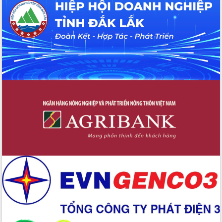
hiện nhiệm vụ quản lý tài sản công
hàng tuần
Tháo gỡ những vướng mắc, đẩy mạnh
công tác cải cách thủ tục hành chính
tại Trung tâm Phục vụ hành chính
công tỉnh
Đắk Lắk: Tôn vinh 46 giải pháp tại Hội
thi Sáng tạo Kỹ thuật 2024 - 2025
Đắk Lắk rà soát, điều chỉnh Đề án 190
về phát triển nuôi trồng thủy sản
Phó Chủ tịch UBND tỉnh Đắk Lắk
Trương Công Thái kiểm tra thực địa
Dự án cao tốc Khánh Hòa - Buôn Ma
Thuột
Định vị cà phê Việt Nam như một “di
sản sống” trong dòng chảy toàn cầu
Xây dựng nông thôn mới: Nâng cao đời
sống người dân từ những mô hình thiết
thực
Quyết liệt tháo gỡ vướng mắc, đẩy