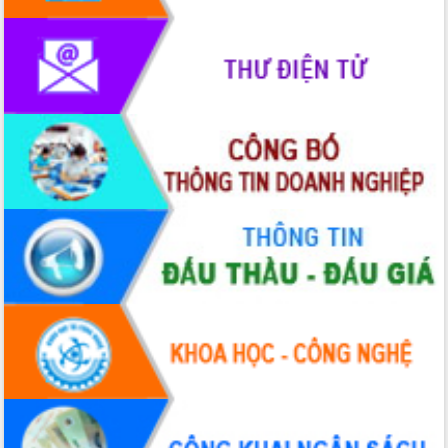
Rà soát, hoàn thiện hệ thống thiết chế
văn hóa, thể thao đáp ứng yêu cầu
phát triển mới
Thường trực HĐND tỉnh Đắk Lắk gặp
mặt Đoàn chuyên gia y tế TP. Hồ Chí
Minh
Lễ truy điệu và an táng hài cốt liệt sĩ
tại Nghĩa trang Liệt sĩ xã Sơn Hòa
Bàn giải pháp tháo gỡ khó khăn trong
xuất khẩu sầu riêng và triển khai quy
định EUDR
Thứ trưởng Bộ Nông nghiệp và Môi
trường Nguyễn Hoàng Hiệp khảo sát
vùng trồng và doanh nghiệp đóng gói
sầu riêng tại Đắk Lắk
Trình diễn nghệ thuật chế biến các
món ăn từ sầu riêng
Đắk Lắk công bố Quy hoạch và xúc
tiến đầu tư tỉnh
Ngành cá ngừ Đắk Lắk chủ động thích