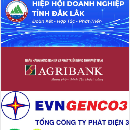
UBND tỉnh họp báo định kỳ tháng 4
năm 2026
Hội thảo khoa học “Giải pháp thúc đẩy
phát triển nền kinh tế xanh tại tỉnh
Đắk Lắk”
Tăng cường giám sát, đôn đốc thực
hiện nhiệm vụ quản lý tài sản công
hàng tuần
Tháo gỡ những vướng mắc, đẩy mạnh
công tác cải cách thủ tục hành chính
tại Trung tâm Phục vụ hành chính
công tỉnh
Đắk Lắk: Tôn vinh 46 giải pháp tại Hội
thi Sáng tạo Kỹ thuật 2024 - 2025
Đắk Lắk rà soát, điều chỉnh Đề án 190
về phát triển nuôi trồng thủy sản
Phó Chủ tịch UBND tỉnh Đắk Lắk
Trương Công Thái kiểm tra thực địa
Dự án cao tốc Khánh Hòa - Buôn Ma
Thuột