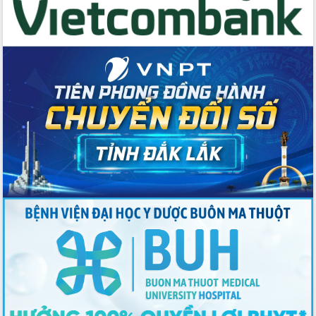
với Tập đoàn Bưu chính Viễn thông
Việt Nam
Thứ trưởng Bộ Y tế làm việc với tỉnh
Đắk Lắk về phát triển nhân lực y tế
cho trạm y tế cấp xã
Du lịch Đắk Lắk nâng tầm trải nghiệm
du khách thông qua Hệ thống cơ sở dữ
liệu và Bản đồ số
Tập huấn ứng dụng trí tuệ nhân tạo (AI)
trong thương mại điện tử năm 2026
Đoàn đại biểu Quốc hội tỉnh Đắk Lắk
trao đổi thông tin trước Kỳ họp thứ
nhất, Quốc hội khóa XVI
Quyết liệt cải cách hành chính, khơi
thông nguồn lực phát triển
Nâng cao hiệu lực, hiệu quả HĐND
tỉnh thông qua hiện đại hóa hành chính
Xã Ea Phê gắn cải cách hành chính với
chuyển đổi số
Phó Chủ tịch Thường trực UBND tỉnh