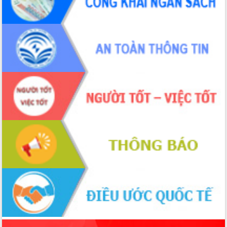
sầu riêng tại Đắk Lắk
Trình diễn nghệ thuật chế biến các
món ăn từ sầu riêng
Đắk Lắk công bố Quy hoạch và xúc
tiến đầu tư tỉnh
Ngành cá ngừ Đắk Lắk chủ động thích
ứng để giữ vững thị trường xuất khẩu
Diễn đàn Kinh tế tư nhân Việt Nam đột
phá cơ chế - Hợp tác công tư
Đề án 06 tạo bước ngoặt đột phá trong
cải cách hành chính tỉnh Đắk Lắk
Kết nối tour, đẩy mạnh chuyển đổi số
để phát triển du lịch Đắk Lắk
Khởi động Dự án Đầu tư xây dựng hạ
tầng kỹ thuật Cụm công nghiệp Tân
Tiến
Gặp mặt các cơ quan báo chí nhân Kỷ
niệm 101 năm Ngày Báo chí Cách
mạng Việt Nam
Đắk Lắk sơ kết 4 năm triển khai thực