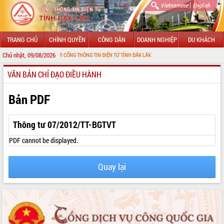
|
Vietnamese
English
TRANG CHỦ
CHÍNH QUYỀN
CÔNG DÂN
DOANH NGHIỆP
DU KHÁCH
Chủ nhật, 09/08/2026
 MỪNG ĐẾN VỚI CỔNG THÔNG TIN ĐIỆN TỬ TỈNH ĐẮK LẮK
VĂN BẢN CHỈ ĐẠO ĐIỀU HÀNH
GIỚI THIỆU
LÃNH ĐẠO UBND TỈNH
Bản PDF
TIN TỨC SỰ KIỆN
Thông tư 07/2012/TT-BGTVT
SỞ, BAN, NGÀNH
PDF cannot be displayed.
UBND CÁC XÃ, PHƯỜNG
Quay lại
THÔNG TIN CHỈ ĐẠO ĐIỀU HÀNH
HỆ THỐNG VĂN BẢN
VĂN BẢN HĐND TỈNH