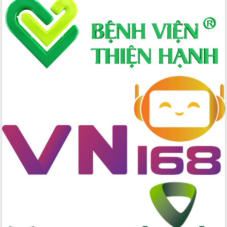
Định vị cà phê Việt Nam như một “di
sản sống” trong dòng chảy toàn cầu
Xây dựng nông thôn mới: Nâng cao đời
sống người dân từ những mô hình thiết
thực
Quyết liệt tháo gỡ vướng mắc, đẩy
nhanh tiến độ các dự án trọng điểm
trong Khu kinh tế Nam Phú Yên
Hòn Yến phát triển du lịch gắn với bảo
tồn biển
Lấy ý kiến điều chỉnh Quy hoạch tỉnh
Đắk Lắk thời kỳ 2021-2030, tầm nhìn
đến năm 2050
Phát động chiến dịch 30 ngày đêm
giải phóng mặt bằng Tuyến đường bộ
ven biển
Đắk Lắk nỗ lực thúc đẩy tăng trưởng
kinh tế từ 10% trở lên trong Quý
II/2026
Đắk Lắk ký kết thỏa thuận hợp tác về
chuyển đổi số giai đoạn 2026 – 2030