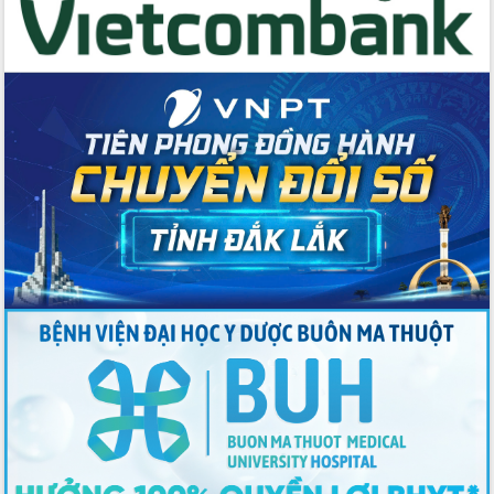
Tập huấn ứng dụng trí tuệ nhân tạo (AI)
trong thương mại điện tử năm 2026
Đoàn đại biểu Quốc hội tỉnh Đắk Lắk
trao đổi thông tin trước Kỳ họp thứ
nhất, Quốc hội khóa XVI
Quyết liệt cải cách hành chính, khơi
thông nguồn lực phát triển
Nâng cao hiệu lực, hiệu quả HĐND
tỉnh thông qua hiện đại hóa hành chính
Xã Ea Phê gắn cải cách hành chính với
chuyển đổi số
Phó Chủ tịch Thường trực UBND tỉnh
Hồ Thị Nguyên Thảo làm việc tại Trung
tâm Phục vụ hành chính công xã Ea
Phê
Xây dựng nền hành chính số đồng
hành cùng nông dân dân, doanh nghiệp
Giai đoạn 2026-2030, Đắk Lắk phấn
đấu có 77% xã đạt chuẩn nông thôn
mới