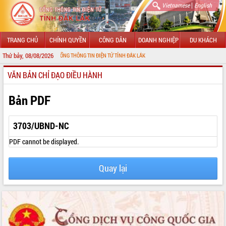
|
Vietnamese
English
TRANG CHỦ
CHÍNH QUYỀN
CÔNG DÂN
DOANH NGHIỆP
DU KHÁCH
Thứ bảy, 08/08/2026
 MỪNG ĐẾN VỚI CỔNG THÔNG TIN ĐIỆN TỬ TỈNH ĐẮK LẮK
VĂN BẢN CHỈ ĐẠO ĐIỀU HÀNH
GIỚI THIỆU
LÃNH ĐẠO UBND TỈNH
Bản PDF
TIN TỨC SỰ KIỆN
3703/UBND-NC
SỞ, BAN, NGÀNH
PDF cannot be displayed.
UBND CÁC XÃ, PHƯỜNG
Quay lại
THÔNG TIN CHỈ ĐẠO ĐIỀU HÀNH
HỆ THỐNG VĂN BẢN
VĂN BẢN HĐND TỈNH