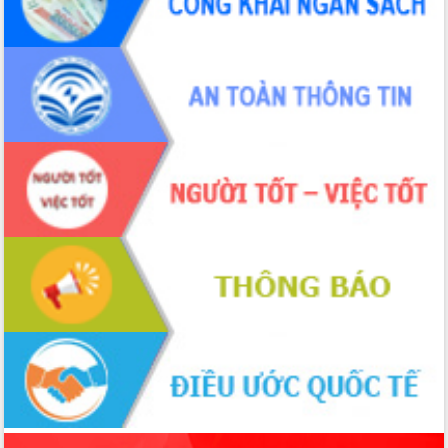
phá cơ chế - Hợp tác công tư
Đề án 06 tạo bước ngoặt đột phá trong
cải cách hành chính tỉnh Đắk Lắk
Kết nối tour, đẩy mạnh chuyển đổi số
để phát triển du lịch Đắk Lắk
Khởi động Dự án Đầu tư xây dựng hạ
tầng kỹ thuật Cụm công nghiệp Tân
Tiến
Gặp mặt các cơ quan báo chí nhân Kỷ
niệm 101 năm Ngày Báo chí Cách
mạng Việt Nam
Đắk Lắk sơ kết 4 năm triển khai thực
hiện Đề án 06 của Chính phủ
Họp báo thông tin về Hội nghị Công bố
Quy hoạch và Xúc tiến đầu tư tỉnh Đắk
Lắk
Khơi thông điểm nghẽn, đẩy nhanh
giải ngân vốn khắc phục thiên tai
HĐND tỉnh thông qua điều chỉnh Quy
hoạch tỉnh thời kỳ 2021-2030