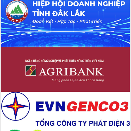
Tháo gỡ những vướng mắc, đẩy mạnh
công tác cải cách thủ tục hành chính
tại Trung tâm Phục vụ hành chính
công tỉnh
Đắk Lắk: Tôn vinh 46 giải pháp tại Hội
thi Sáng tạo Kỹ thuật 2024 - 2025
Đắk Lắk rà soát, điều chỉnh Đề án 190
về phát triển nuôi trồng thủy sản
Phó Chủ tịch UBND tỉnh Đắk Lắk
Trương Công Thái kiểm tra thực địa
Dự án cao tốc Khánh Hòa - Buôn Ma
Thuột
Định vị cà phê Việt Nam như một “di
sản sống” trong dòng chảy toàn cầu
Xây dựng nông thôn mới: Nâng cao đời
sống người dân từ những mô hình thiết
thực
Quyết liệt tháo gỡ vướng mắc, đẩy
nhanh tiến độ các dự án trọng điểm
trong Khu kinh tế Nam Phú Yên