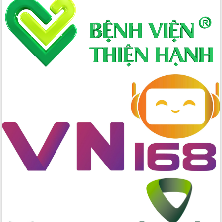
Hòn Yến phát triển du lịch gắn với bảo
tồn biển
Lấy ý kiến điều chỉnh Quy hoạch tỉnh
Đắk Lắk thời kỳ 2021-2030, tầm nhìn
đến năm 2050
Phát động chiến dịch 30 ngày đêm
giải phóng mặt bằng Tuyến đường bộ
ven biển
Đắk Lắk nỗ lực thúc đẩy tăng trưởng
kinh tế từ 10% trở lên trong Quý
II/2026
Đắk Lắk ký kết thỏa thuận hợp tác về
chuyển đổi số giai đoạn 2026 – 2030
với Tập đoàn Bưu chính Viễn thông
Việt Nam
Thứ trưởng Bộ Y tế làm việc với tỉnh
Đắk Lắk về phát triển nhân lực y tế
cho trạm y tế cấp xã
Du lịch Đắk Lắk nâng tầm trải nghiệm
du khách thông qua Hệ thống cơ sở dữ
liệu và Bản đồ số