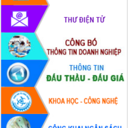
phát triển mới
Thường trực HĐND tỉnh Đắk Lắk gặp
mặt Đoàn chuyên gia y tế TP. Hồ Chí
Minh
Lễ truy điệu và an táng hài cốt liệt sĩ
tại Nghĩa trang Liệt sĩ xã Sơn Hòa
Bàn giải pháp tháo gỡ khó khăn trong
xuất khẩu sầu riêng và triển khai quy
định EUDR
Thứ trưởng Bộ Nông nghiệp và Môi
trường Nguyễn Hoàng Hiệp khảo sát
vùng trồng và doanh nghiệp đóng gói
sầu riêng tại Đắk Lắk
Trình diễn nghệ thuật chế biến các
món ăn từ sầu riêng
Đắk Lắk công bố Quy hoạch và xúc
tiến đầu tư tỉnh
Ngành cá ngừ Đắk Lắk chủ động thích
ứng để giữ vững thị trường xuất khẩu
Diễn đàn Kinh tế tư nhân Việt Nam đột