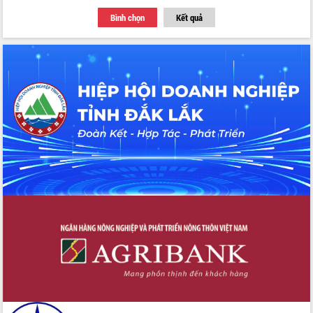
Thứ trưởng Bộ Y tế làm việc với tỉnh
Bình chọn
Kết quả
Đắk Lắk về phát triển nhân lực y tế
cho trạm y tế cấp xã
Du lịch Đắk Lắk nâng tầm trải nghiệm
du khách thông qua Hệ thống cơ sở dữ
liệu và Bản đồ số
Tập huấn ứng dụng trí tuệ nhân tạo (AI)
trong thương mại điện tử năm 2026
Đoàn đại biểu Quốc hội tỉnh Đắk Lắk
trao đổi thông tin trước Kỳ họp thứ
nhất, Quốc hội khóa XVI
Quyết liệt cải cách hành chính, khơi
thông nguồn lực phát triển
Nâng cao hiệu lực, hiệu quả HĐND
tỉnh thông qua hiện đại hóa hành chính
Xã Ea Phê gắn cải cách hành chính với
chuyển đổi số
Phó Chủ tịch Thường trực UBND tỉnh
Hồ Thị Nguyên Thảo làm việc tại Trung
tâm Phục vụ hành chính công xã Ea
Phê