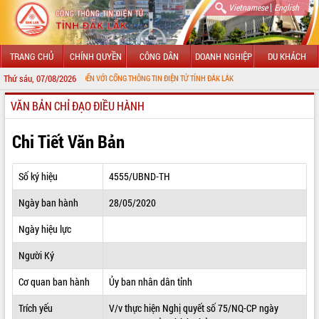
|
Vietnamese
English
TRANG CHỦ
CHÍNH QUYỀN
CÔNG DÂN
DOANH NGHIỆP
DU KHÁCH
Thứ sáu, 07/08/2026
CHÀO MỪNG ĐẾN VỚI CỔNG THÔNG TIN ĐIỆN TỬ TỈNH ĐẮK LẮK
VĂN BẢN CHỈ ĐẠO ĐIỀU HÀNH
GIỚI THIỆU
LÃNH ĐẠO UBND TỈNH
Chi Tiết Văn Bản
TIN TỨC SỰ KIỆN
Số ký hiệu
4555/UBND-TH
SỞ, BAN, NGÀNH
Ngày ban hành
28/05/2020
UBND CÁC XÃ, PHƯỜNG
Ngày hiệu lực
THÔNG TIN CHỈ ĐẠO ĐIỀU HÀNH
Người Ký
HỆ THỐNG VĂN BẢN
Cơ quan ban hành
Ủy ban nhân dân tỉnh
Trích yếu
V/v thực hiện Nghị quyết số 75/NQ-CP ngày
VĂN BẢN HĐND TỈNH