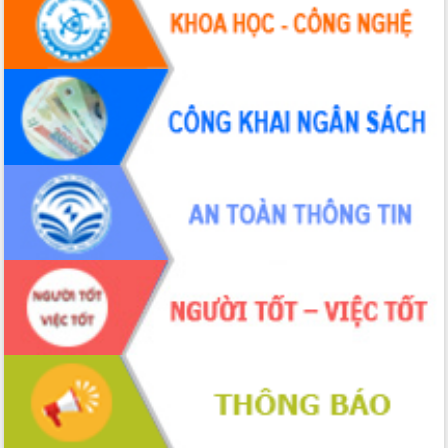
Hội thảo khoa học “Giải pháp thúc đẩy
phát triển nền kinh tế xanh tại tỉnh
Đắk Lắk”
Tăng cường giám sát, đôn đốc thực
hiện nhiệm vụ quản lý tài sản công
hàng tuần
Tháo gỡ những vướng mắc, đẩy mạnh
công tác cải cách thủ tục hành chính
tại Trung tâm Phục vụ hành chính
công tỉnh
Đắk Lắk: Tôn vinh 46 giải pháp tại Hội
thi Sáng tạo Kỹ thuật 2024 - 2025
Đắk Lắk rà soát, điều chỉnh Đề án 190
về phát triển nuôi trồng thủy sản
Phó Chủ tịch UBND tỉnh Đắk Lắk
Trương Công Thái kiểm tra thực địa
Dự án cao tốc Khánh Hòa - Buôn Ma
Thuột
Định vị cà phê Việt Nam như một “di
sản sống” trong dòng chảy toàn cầu