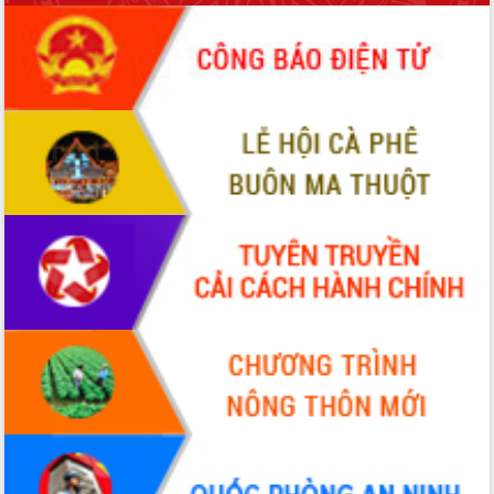
món ăn từ sầu riêng
Đắk Lắk công bố Quy hoạch và xúc
tiến đầu tư tỉnh
Ngành cá ngừ Đắk Lắk chủ động thích
ứng để giữ vững thị trường xuất khẩu
Diễn đàn Kinh tế tư nhân Việt Nam đột
phá cơ chế - Hợp tác công tư
Đề án 06 tạo bước ngoặt đột phá trong
cải cách hành chính tỉnh Đắk Lắk
Kết nối tour, đẩy mạnh chuyển đổi số
để phát triển du lịch Đắk Lắk
Khởi động Dự án Đầu tư xây dựng hạ
tầng kỹ thuật Cụm công nghiệp Tân
Tiến
Gặp mặt các cơ quan báo chí nhân Kỷ
niệm 101 năm Ngày Báo chí Cách
mạng Việt Nam
Đắk Lắk sơ kết 4 năm triển khai thực
hiện Đề án 06 của Chính phủ
Họp báo thông tin về Hội nghị Công bố