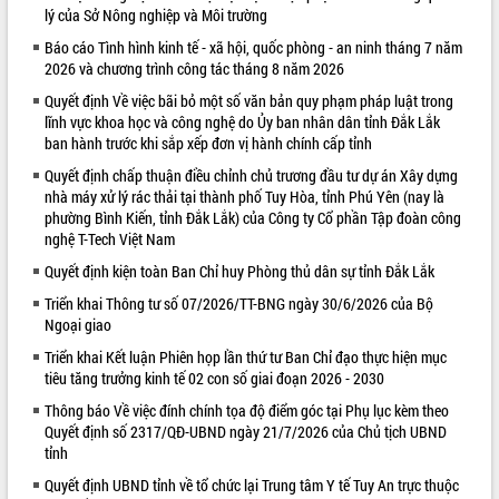
lý của Sở Nông nghiệp và Môi trường
VIDEO
Báo cáo Tình hình kinh tế - xã hội, quốc phòng - an ninh tháng 7 năm
2026 và chương trình công tác tháng 8 năm 2026
Quyết định Về việc bãi bỏ một số văn bản quy phạm pháp luật trong
lĩnh vực khoa học và công nghệ do Ủy ban nhân dân tỉnh Đắk Lắk
ban hành trước khi sắp xếp đơn vị hành chính cấp tỉnh
Quyết định chấp thuận điều chỉnh chủ trương đầu tư dự án Xây dựng
nhà máy xử lý rác thải tại thành phố Tuy Hòa, tỉnh Phú Yên (nay là
phường Bình Kiến, tỉnh Đắk Lắk) của Công ty Cổ phần Tập đoàn công
nghệ T-Tech Việt Nam
Khám bệnh, cấp phát thuốc miễn phí
Quyết định kiện toàn Ban Chỉ huy Phòng thủ dân sự tỉnh Đắk Lắk
và tặng quà người dân xã Cư Pui
Hội nghị UBND tỉnh Đắk Lắk thường kỳ
Triển khai Thông tư số 07/2026/TT-BNG ngày 30/6/2026 của Bộ
tháng 7/2026
Ngoại giao
Lễ truy tặng danh hiệu “Bà Mẹ Việt
Triển khai Kết luận Phiên họp lần thứ tư Ban Chỉ đạo thực hiện mục
Nam Anh hùng” và trao Huân chương
tiêu tăng trưởng kinh tế 02 con số giai đoạn 2026 - 2030
Lao động
Thông báo Về việc đính chính tọa độ điểm góc tại Phụ lục kèm theo
ALBUM ẢNH
UBND tỉnh Đắk Lắk triển khai nhiệm
Quyết định số 2317/QĐ-UBND ngày 21/7/2026 của Chủ tịch UBND
vụ 6 tháng cuối năm 2026
tỉnh
Kỳ họp thứ Hai, Hội đồng nhân dân
Quyết định UBND tỉnh về tổ chức lại Trung tâm Y tế Tuy An trực thuộc
tỉnh khóa XI quyết nghị nhiều nội dung