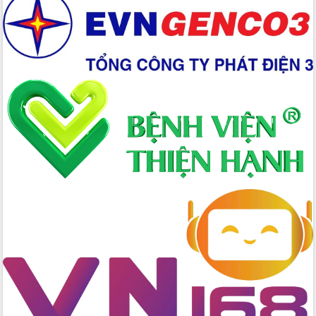
Xây dựng nền hành chính số đồng
hành cùng nông dân dân, doanh nghiệp
Giai đoạn 2026-2030, Đắk Lắk phấn
đấu có 77% xã đạt chuẩn nông thôn
mới
Chuyển đổi số 'mở đường' cho nông
nghiệp Đắk Lắk tăng trưởng bứt phá
Triển khai đồng bộ đo đạc, lập hồ sơ
địa chính, hoàn thiện cơ sở dữ liệu đất
đai
Ứng dụng sinh trắc học - Bước tiến
trong hành trình chuyển đổi số tại Đắk
Lắk
Đắk Lắk nâng cao hiệu quả công tác
Đảng từ Sổ tay đảng viên điện tử
Đắk Lắk đẩy mạnh nuôi biển công
nghệ, hướng tới phát triển thủy sản
bền vững
Tập huấn nâng cao năng lực triển khai
chuyển đổi số cho cán bộ, công chức