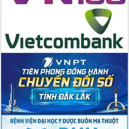
cấp xã
Đắk Lắk phát động hưởng ứng Ngày
Quyền của người tiêu dùng Việt Nam
2026
Đẩy mạnh cải cách hành chính, quyết
tâm đạt được mục tiêu tăng trưởng
hai con số trong năm 2026
Tổ chức trang trọng Lễ hội Đền thờ
Lương Văn Chánh năm 2026
Phó Bí thư Tỉnh ủy Đắk Lắk Đỗ Hữu
Huy giữ chức Bí thư Đảng ủy Ủy Ban
Nhân dân tỉnh
Bệnh án điện tử thúc đẩy chuyển đổi
số y tế tại Đắk Lắk
Chuyển đổi số thư viện: Mở rộng
không gian tri thức trong thời đại số
Đánh giá, rút kinh nghiệm công tác tổ
chức diễn tập trước ngày bầu cử
Chương trình “Gặp gỡ hữu nghị –
Friendship Meeting New Year 2026”