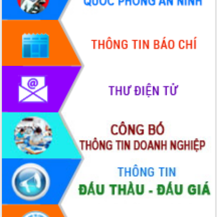
Quy hoạch và Xúc tiến đầu tư tỉnh Đắk
Lắk
Khơi thông điểm nghẽn, đẩy nhanh
giải ngân vốn khắc phục thiên tai
HĐND tỉnh thông qua điều chỉnh Quy
hoạch tỉnh thời kỳ 2021-2030
Hội thảo góp ý hồ sơ điều chỉnh quy
hoạch tỉnh Đắk Lắk thời kỳ 2021-2030,
tầm nhìn đến năm 2050
Nâng cao hiệu quả hoạt động của các
doanh nghiệp nhà nước
Hội nghị triển khai kết nối mạng
truyền số liệu chuyên dùng phục vụ cơ
quan Đảng, Nhà nước
Lễ phát động chuỗi hoạt động chung
tay làm sạch môi trường
Xã Ea Kar bước chuyển mình trong
công tác cải cách hành chính mô hình
mới
UBND tỉnh họp báo định kỳ tháng 4
năm 2026