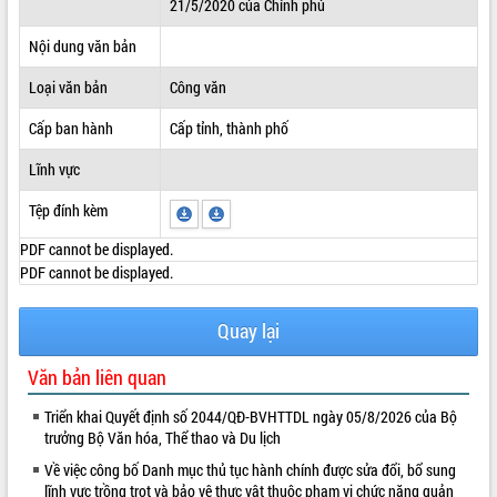
21/5/2020 của Chính phủ
ĐIỂM TIN VĂN BẢN
Nội dung văn bản
QUY HOẠCH - KẾ HOẠCH
Loại văn bản
Công văn
Cấp ban hành
Cấp tỉnh, thành phố
Lĩnh vực
Tệp đính kèm
PDF cannot be displayed.
PDF cannot be displayed.
Quay lại
Văn bản liên quan
Triển khai Quyết định số 2044/QĐ-BVHTTDL ngày 05/8/2026 của Bộ
trưởng Bộ Văn hóa, Thể thao và Du lịch
Về việc công bố Danh mục thủ tục hành chính được sửa đổi, bổ sung
lĩnh vực trồng trọt và bảo vệ thực vật thuộc phạm vi chức năng quản