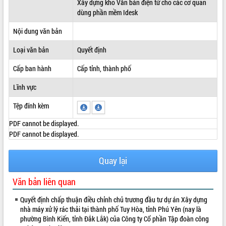
Xây dựng kho Văn bản điện tử cho các cơ quan
dùng phần mềm Idesk
ĐIỂM TIN VĂN BẢN
Nội dung văn bản
QUY HOẠCH - KẾ HOẠCH
Loại văn bản
Quyết định
Cấp ban hành
Cấp tỉnh, thành phố
Lĩnh vực
Tệp đính kèm
PDF cannot be displayed.
PDF cannot be displayed.
Quay lại
Văn bản liên quan
Quyết định chấp thuận điều chỉnh chủ trương đầu tư dự án Xây dựng
nhà máy xử lý rác thải tại thành phố Tuy Hòa, tỉnh Phú Yên (nay là
phường Bình Kiến, tỉnh Đắk Lắk) của Công ty Cổ phần Tập đoàn công