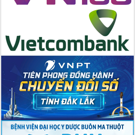
cấp xã
Đắk Lắk phát động hưởng ứng Ngày
Quyền của người tiêu dùng Việt Nam
2026
Đẩy mạnh cải cách hành chính, quyết
tâm đạt được mục tiêu tăng trưởng
hai con số trong năm 2026
Tổ chức trang trọng Lễ hội Đền thờ
Lương Văn Chánh năm 2026
Phó Bí thư Tỉnh ủy Đắk Lắk Đỗ Hữu
Huy giữ chức Bí thư Đảng ủy Ủy Ban
Nhân dân tỉnh
Bệnh án điện tử thúc đẩy chuyển đổi
số y tế tại Đắk Lắk
Chuyển đổi số thư viện: Mở rộng
không gian tri thức trong thời đại số
Đánh giá, rút kinh nghiệm công tác tổ
chức diễn tập trước ngày bầu cử
Chương trình “Gặp gỡ hữu nghị –
Friendship Meeting New Year 2026”