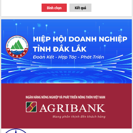
Thứ trưởng Bộ Y tế làm việc với tỉnh
Bình chọn
Kết quả
Đắk Lắk về phát triển nhân lực y tế
cho trạm y tế cấp xã
Du lịch Đắk Lắk nâng tầm trải nghiệm
du khách thông qua Hệ thống cơ sở dữ
liệu và Bản đồ số
Tập huấn ứng dụng trí tuệ nhân tạo (AI)
trong thương mại điện tử năm 2026
Đoàn đại biểu Quốc hội tỉnh Đắk Lắk
trao đổi thông tin trước Kỳ họp thứ
nhất, Quốc hội khóa XVI
Quyết liệt cải cách hành chính, khơi
thông nguồn lực phát triển
Nâng cao hiệu lực, hiệu quả HĐND
tỉnh thông qua hiện đại hóa hành chính
Xã Ea Phê gắn cải cách hành chính với
chuyển đổi số
Phó Chủ tịch Thường trực UBND tỉnh
Hồ Thị Nguyên Thảo làm việc tại Trung
tâm Phục vụ hành chính công xã Ea
Phê