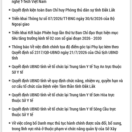
nghệ T-Tech Việt Nam
VIDEO
Quyết định kiện toàn Ban Chỉ huy Phòng thủ dân sự tỉnh Đắk Lắk
Triển khai Thông tư số 07/2026/TT-BNG ngày 30/6/2026 của Bộ
Ngoại giao
Triển khai Kết luận Phiên họp lần thứ tư Ban Chỉ đạo thực hiện mục
tiêu tăng trưởng kinh tế 02 con số giai đoạn 2026 - 2030
Thông báo Về việc đính chính tọa độ điểm góc tại Phụ lục kèm theo
Quyết định số 2317/QĐ-UBND ngày 21/7/2026 của Chủ tịch UBND
tỉnh
Quyết định UBND tỉnh về tổ chức lại Trung tâm Y tế Tuy An trực thuộc
Khám bệnh, cấp phát thuốc miễn phí
Sở Y tế
và tặng quà người dân xã Cư Pui
Hội nghị UBND tỉnh Đắk Lắk thường kỳ
Quyết định UBND tỉnh về quy định chức năng, nhiệm vụ, quyền hạn và
tháng 7/2026
cơ cấu tổ chức của Bệnh viện Tâm thần tỉnh Đắk Lắk
Lễ truy tặng danh hiệu “Bà Mẹ Việt
Quyết định UBND tỉnh về tổ chức lại Trung tâm Y tế Sơn Hòa trực
Nam Anh hùng” và trao Huân chương
thuộc Sở Y tế
Lao động
Quyết định UBND tỉnh về tổ chức lại Trung tâm Y tế Sông Cầu trực
ALBUM ẢNH
UBND tỉnh Đắk Lắk triển khai nhiệm
thuộc Sở Y tế
vụ 6 tháng cuối năm 2026
Về việc công bố Danh mục thủ tục hành chính được sửa đổi, bổ sung,
Kỳ họp thứ Hai, Hội đồng nhân dân
trong lĩnh vực nhà ở thuộc phạm vi chức năng quản lý của Sở Xây
tỉnh khóa XI quyết nghị nhiều nội dung