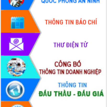
Quy hoạch và Xúc tiến đầu tư tỉnh Đắk
Lắk
Khơi thông điểm nghẽn, đẩy nhanh
giải ngân vốn khắc phục thiên tai
HĐND tỉnh thông qua điều chỉnh Quy
hoạch tỉnh thời kỳ 2021-2030
Hội thảo góp ý hồ sơ điều chỉnh quy
hoạch tỉnh Đắk Lắk thời kỳ 2021-2030,
tầm nhìn đến năm 2050
Nâng cao hiệu quả hoạt động của các
doanh nghiệp nhà nước
Hội nghị triển khai kết nối mạng
truyền số liệu chuyên dùng phục vụ cơ
quan Đảng, Nhà nước
Lễ phát động chuỗi hoạt động chung
tay làm sạch môi trường
Xã Ea Kar bước chuyển mình trong
công tác cải cách hành chính mô hình
mới
UBND tỉnh họp báo định kỳ tháng 4
năm 2026