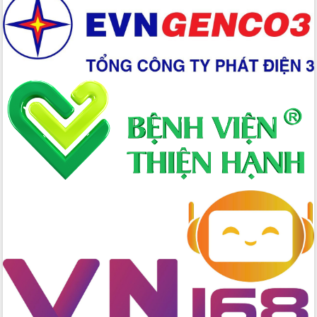
Xây dựng nền hành chính số đồng
hành cùng nông dân dân, doanh nghiệp
Giai đoạn 2026-2030, Đắk Lắk phấn
đấu có 77% xã đạt chuẩn nông thôn
mới
Chuyển đổi số 'mở đường' cho nông
nghiệp Đắk Lắk tăng trưởng bứt phá
Triển khai đồng bộ đo đạc, lập hồ sơ
địa chính, hoàn thiện cơ sở dữ liệu đất
đai
Ứng dụng sinh trắc học - Bước tiến
trong hành trình chuyển đổi số tại Đắk
Lắk
Đắk Lắk nâng cao hiệu quả công tác
Đảng từ Sổ tay đảng viên điện tử
Đắk Lắk đẩy mạnh nuôi biển công
nghệ, hướng tới phát triển thủy sản
bền vững
Tập huấn nâng cao năng lực triển khai
chuyển đổi số cho cán bộ, công chức