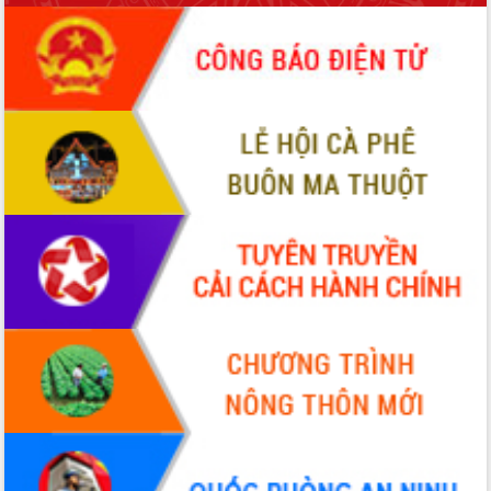
món ăn từ sầu riêng
Đắk Lắk công bố Quy hoạch và xúc
tiến đầu tư tỉnh
Ngành cá ngừ Đắk Lắk chủ động thích
ứng để giữ vững thị trường xuất khẩu
Diễn đàn Kinh tế tư nhân Việt Nam đột
phá cơ chế - Hợp tác công tư
Đề án 06 tạo bước ngoặt đột phá trong
cải cách hành chính tỉnh Đắk Lắk
Kết nối tour, đẩy mạnh chuyển đổi số
để phát triển du lịch Đắk Lắk
Khởi động Dự án Đầu tư xây dựng hạ
tầng kỹ thuật Cụm công nghiệp Tân
Tiến
Gặp mặt các cơ quan báo chí nhân Kỷ
niệm 101 năm Ngày Báo chí Cách
mạng Việt Nam
Đắk Lắk sơ kết 4 năm triển khai thực
hiện Đề án 06 của Chính phủ
Họp báo thông tin về Hội nghị Công bố