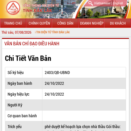
|
Vietnamese
English
TRANG CHỦ
CHÍNH QUYỀN
CÔNG DÂN
DOANH NGHIỆP
DU KHÁCH
Thứ sáu, 07/08/2026
 CỔNG THÔNG TIN ĐIỆN TỬ TỈNH ĐẮK LẮK
VĂN BẢN CHỈ ĐẠO ĐIỀU HÀNH
GIỚI THIỆU
LÃNH ĐẠO UBND TỈNH
Chi Tiết Văn Bản
TIN TỨC SỰ KIỆN
Số ký hiệu
2403/QĐ-UBND
SỞ, BAN, NGÀNH
Ngày ban hành
24/10/2022
UBND CÁC XÃ, PHƯỜNG
Ngày hiệu lực
24/10/2022
THÔNG TIN CHỈ ĐẠO ĐIỀU HÀNH
Người Ký
HỆ THỐNG VĂN BẢN
Cơ quan ban hành
Trích yếu
phê duyệt kế hoạch lựa chọn nhà thầu Gói thầu:
VĂN BẢN HĐND TỈNH