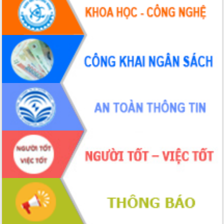
Hội thảo khoa học “Giải pháp thúc đẩy
phát triển nền kinh tế xanh tại tỉnh
Đắk Lắk”
Tăng cường giám sát, đôn đốc thực
hiện nhiệm vụ quản lý tài sản công
hàng tuần
Tháo gỡ những vướng mắc, đẩy mạnh
công tác cải cách thủ tục hành chính
tại Trung tâm Phục vụ hành chính
công tỉnh
Đắk Lắk: Tôn vinh 46 giải pháp tại Hội
thi Sáng tạo Kỹ thuật 2024 - 2025
Đắk Lắk rà soát, điều chỉnh Đề án 190
về phát triển nuôi trồng thủy sản
Phó Chủ tịch UBND tỉnh Đắk Lắk
Trương Công Thái kiểm tra thực địa
Dự án cao tốc Khánh Hòa - Buôn Ma
Thuột
Định vị cà phê Việt Nam như một “di
sản sống” trong dòng chảy toàn cầu