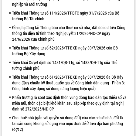
nghiệp và Môi trường
VIDEO
Triển khai Thông tư số 114/2026/TT-BTC ngày 31/7/2026 của Bộ
trưởng Bộ Tài chính
Đề nghị đăng tải Thông báo cho thuê cơ sở nhà, đất dôi dư trên Cổng
thông tin điện tử tỉnh theo Nghị quyết 31/2026/NQ-CP ngày
24/6/2026 của Chính phủ
Triển khai Thông tư số 62/2026/TT-BXD ngày 30/7/2026 của Bộ
trưởng Bộ Xây dựng
Triển khai Quyết định số 1481/QĐ-TTg, số 1483/QĐ-TTg của Thủ
tướng Chính phủ
Lễ truy tặng danh hiệu “Bà Mẹ Việt
Nam Anh hùng” và trao Huân chương
Triển khai Thông tư số 61/2026/TT-BXD ngày 30/7/2026 ủa Bộ Xây
Lao động
dựng (Quy chuẩn kỹ thuật quốc gia về Công trình dân dụng - Phần 3:
UBND tỉnh Đắk Lắk triển khai nhiệm
Công trình xây dựng sử dụng năng lượng hiệu quả)
vụ 6 tháng cuối năm 2026
Khẩn trương rà soát xác định thôn vùng đồng bào dân tộc thiểu số và
Kỳ họp thứ Hai, Hội đồng nhân dân
miền núi, thôn đặc biệt khó khăn sau sắp xếp theo quy định tại Nghị
tỉnh khóa XI quyết nghị nhiều nội dung
định số 272/2025/NĐ-CP
quan trọng
ALBUM ẢNH
Cho thuê nhà (gắn với quyền sử dụng đất) của các cơ sở nhà, đất là
Bí thư Tỉnh ủy Lương Nguyễn Minh
tài sản công không sử dụng vào mục đích để ở trên địa bàn phường
Triết thăm, tặng quà người có công với
(đợt 2)
cách mạng