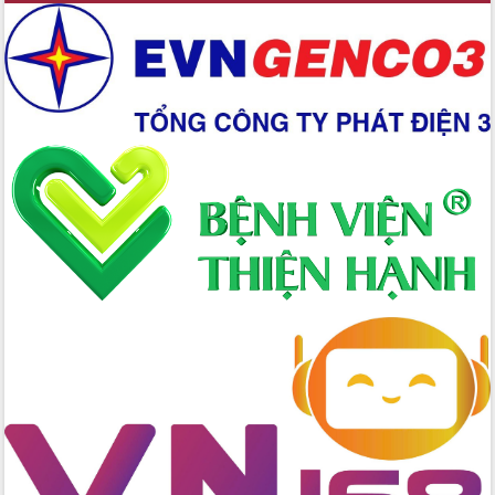
mới
Chuyển đổi số 'mở đường' cho nông
nghiệp Đắk Lắk tăng trưởng bứt phá
Triển khai đồng bộ đo đạc, lập hồ sơ
địa chính, hoàn thiện cơ sở dữ liệu đất
đai
Ứng dụng sinh trắc học - Bước tiến
trong hành trình chuyển đổi số tại Đắk
Lắk
Đắk Lắk nâng cao hiệu quả công tác
Đảng từ Sổ tay đảng viên điện tử
Đắk Lắk đẩy mạnh nuôi biển công
nghệ, hướng tới phát triển thủy sản
bền vững
Tập huấn nâng cao năng lực triển khai
chuyển đổi số cho cán bộ, công chức
cấp xã
Đắk Lắk phát động hưởng ứng Ngày
Quyền của người tiêu dùng Việt Nam
2026