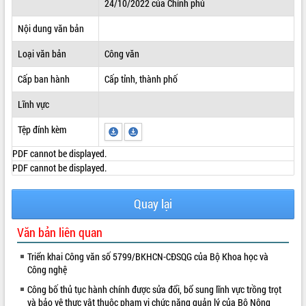
24/10/2022 của Chính phủ
ĐIỂM TIN VĂN BẢN
Nội dung văn bản
QUY HOẠCH - KẾ HOẠCH
Loại văn bản
Công văn
Cấp ban hành
Cấp tỉnh, thành phố
Lĩnh vực
Tệp đính kèm
PDF cannot be displayed.
PDF cannot be displayed.
Quay lại
Văn bản liên quan
Triển khai Công văn số 5799/BKHCN-CĐSQG của Bộ Khoa học và
Công nghệ
Công bố thủ tục hành chính được sửa đổi, bổ sung lĩnh vực trồng trọt
và bảo vệ thực vật thuộc phạm vi chức năng quản lý của Bộ Nông