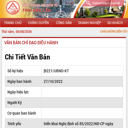
|
Vietnamese
English
TRANG CHỦ
CHÍNH QUYỀN
CÔNG DÂN
DOANH NGHIỆP
DU KHÁCH
Thứ năm, 06/08/2026
CHÀO MỪNG ĐẾN VỚI CỔNG THÔNG TI
VĂN BẢN CHỈ ĐẠO ĐIỀU HÀNH
GIỚI THIỆU
LÃNH ĐẠO UBND TỈNH
Chi Tiết Văn Bản
TIN TỨC SỰ KIỆN
Số ký hiệu
[9221/UBND-KT
SỞ, BAN, NGÀNH
Ngày ban hành
27/10/2022
UBND CÁC XÃ, PHƯỜNG
Ngày hiệu lực
THÔNG TIN CHỈ ĐẠO ĐIỀU HÀNH
Người Ký
HỆ THỐNG VĂN BẢN
Cơ quan ban hành
Trích yếu
triển khai Nghị định số 85/2022/NĐ-CP ngày
VĂN BẢN HĐND TỈNH