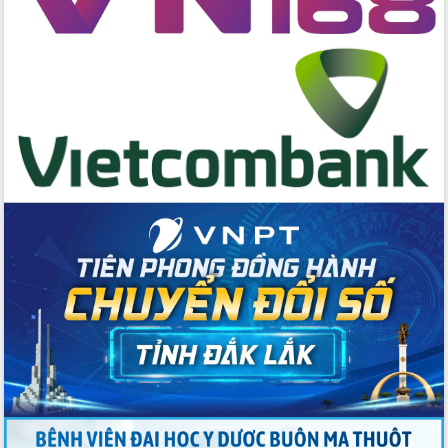
Đẩy mạnh cải cách hành chính, quyết
tâm đạt được mục tiêu tăng trưởng
hai con số trong năm 2026
Tổ chức trang trọng Lễ hội Đền thờ
Lương Văn Chánh năm 2026
Phó Bí thư Tỉnh ủy Đắk Lắk Đỗ Hữu
Huy giữ chức Bí thư Đảng ủy Ủy Ban
Nhân dân tỉnh
Bệnh án điện tử thúc đẩy chuyển đổi
số y tế tại Đắk Lắk
Chuyển đổi số thư viện: Mở rộng
không gian tri thức trong thời đại số
Đánh giá, rút kinh nghiệm công tác tổ
chức diễn tập trước ngày bầu cử
Chương trình “Gặp gỡ hữu nghị –
Friendship Meeting New Year 2026”
Bầu cử Quốc hội và HĐND: Cử tri Đắk
Lắk gửi gắm niềm tin, kỳ vọng vào lá
phiếu
Đắk Lắk sẵn sàng các điều kiện cho