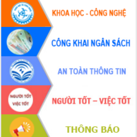
hiện nhiệm vụ quản lý tài sản công
hàng tuần
Tháo gỡ những vướng mắc, đẩy mạnh
công tác cải cách thủ tục hành chính
tại Trung tâm Phục vụ hành chính
công tỉnh
Đắk Lắk: Tôn vinh 46 giải pháp tại Hội
thi Sáng tạo Kỹ thuật 2024 - 2025
Đắk Lắk rà soát, điều chỉnh Đề án 190
về phát triển nuôi trồng thủy sản
Phó Chủ tịch UBND tỉnh Đắk Lắk
Trương Công Thái kiểm tra thực địa
Dự án cao tốc Khánh Hòa - Buôn Ma
Thuột
Định vị cà phê Việt Nam như một “di
sản sống” trong dòng chảy toàn cầu
Xây dựng nông thôn mới: Nâng cao đời
sống người dân từ những mô hình thiết
thực
Quyết liệt tháo gỡ vướng mắc, đẩy