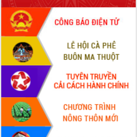
ứng để giữ vững thị trường xuất khẩu
Diễn đàn Kinh tế tư nhân Việt Nam đột
phá cơ chế - Hợp tác công tư
Đề án 06 tạo bước ngoặt đột phá trong
cải cách hành chính tỉnh Đắk Lắk
Kết nối tour, đẩy mạnh chuyển đổi số
để phát triển du lịch Đắk Lắk
Khởi động Dự án Đầu tư xây dựng hạ
tầng kỹ thuật Cụm công nghiệp Tân
Tiến
Gặp mặt các cơ quan báo chí nhân Kỷ
niệm 101 năm Ngày Báo chí Cách
mạng Việt Nam
Đắk Lắk sơ kết 4 năm triển khai thực
hiện Đề án 06 của Chính phủ
Họp báo thông tin về Hội nghị Công bố
Quy hoạch và Xúc tiến đầu tư tỉnh Đắk
Lắk
Khơi thông điểm nghẽn, đẩy nhanh
giải ngân vốn khắc phục thiên tai