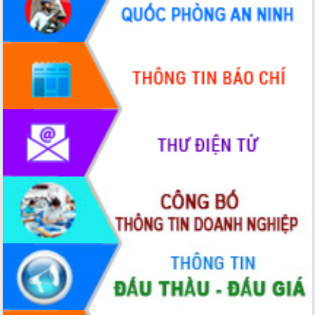
HĐND tỉnh thông qua điều chỉnh Quy
hoạch tỉnh thời kỳ 2021-2030
Hội thảo góp ý hồ sơ điều chỉnh quy
hoạch tỉnh Đắk Lắk thời kỳ 2021-2030,
tầm nhìn đến năm 2050
Nâng cao hiệu quả hoạt động của các
doanh nghiệp nhà nước
Hội nghị triển khai kết nối mạng
truyền số liệu chuyên dùng phục vụ cơ
quan Đảng, Nhà nước
Lễ phát động chuỗi hoạt động chung
tay làm sạch môi trường
Xã Ea Kar bước chuyển mình trong
công tác cải cách hành chính mô hình
mới
UBND tỉnh họp báo định kỳ tháng 4
năm 2026
Hội thảo khoa học “Giải pháp thúc đẩy
phát triển nền kinh tế xanh tại tỉnh
Đắk Lắk”
Tăng cường giám sát, đôn đốc thực