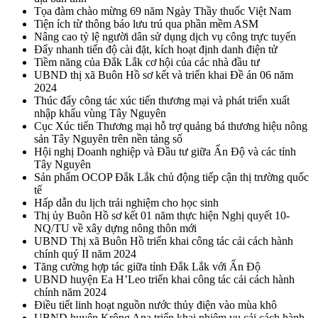
Tọa đàm chào mừng 69 năm Ngày Thầy thuốc Việt Nam
Tiện ích từ thông báo lưu trú qua phần mềm ASM
Nâng cao tỷ lệ người dân sử dụng dịch vụ công trực tuyến
Đẩy nhanh tiến độ cài đặt, kích hoạt định danh điện tử
Tiềm năng của Đắk Lắk cơ hội của các nhà đầu tư
UBND thị xã Buôn Hồ sơ kết và triển khai Đề án 06 năm
2024
Thúc đẩy công tác xúc tiến thương mại và phát triển xuất
nhập khẩu vùng Tây Nguyên
Cục Xúc tiến Thương mại hỗ trợ quảng bá thương hiệu nông
sản Tây Nguyên trên nền tảng số
Hội nghị Doanh nghiệp và Đầu tư giữa Ấn Độ và các tỉnh
Tây Nguyên
Sản phẩm OCOP Đắk Lắk chủ động tiếp cận thị trường quốc
tế
Hấp dẫn du lịch trải nghiệm cho học sinh
Thị ủy Buôn Hồ sơ kết 01 năm thực hiện Nghị quyết 10-
NQ/TU về xây dựng nông thôn mới
UBND Thị xã Buôn Hồ triển khai công tác cải cách hành
chính quý II năm 2024
Tăng cường hợp tác giữa tỉnh Đắk Lắk với Ấn Độ
UBND huyện Ea H’Leo triển khai công tác cải cách hành
chính năm 2024
Điều tiết linh hoạt nguồn nước thủy điện vào mùa khô
UBND huyện Krông Ana triển khai nhiệm vụ cải cách hành