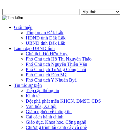
Giới thiệu
Tổng quan Đắk Lắk
HĐND tỉnh Đắk Lắk
UBND tỉnh Đắk Lắk
Lãnh đạo UBND tỉnh
Chủ tịch Đỗ Hữu Huy
Phó Chủ tịch Hồ Thị Nguyên Thảo
Phó Chủ tịch Nguyễn Thiên Văn
Phó Chủ tịch Trương Công Thái
Phó Chủ tịch Đào Mỹ
Phó Chủ tịch Y Nhuân Byă
Tin tức sự kiện
Tiếp cận thông tin
Kinh tế
Đột phá phát triển KHCN, ĐMST, CĐS
Văn hóa, Xã hội
Giảm nghèo về thông tin
Cải cách hành chính
Giáo dục, Khoa học, Công nghệ
Chương trình tái canh cây cà phê