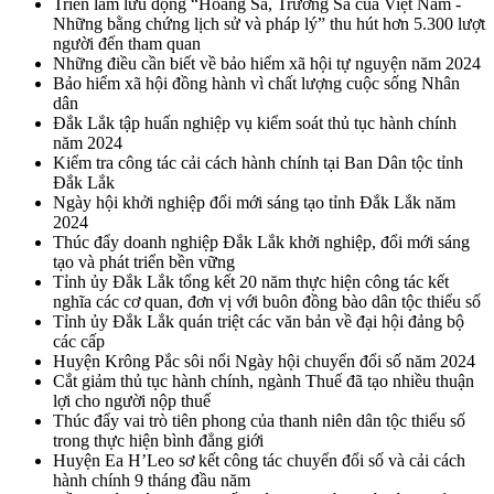
Triển lãm lưu động “Hoàng Sa, Trường Sa của Việt Nam -
Những bằng chứng lịch sử và pháp lý” thu hút hơn 5.300 lượt
người đến tham quan
Những điều cần biết về bảo hiểm xã hội tự nguyện năm 2024
Bảo hiểm xã hội đồng hành vì chất lượng cuộc sống Nhân
dân
Đắk Lắk tập huấn nghiệp vụ kiểm soát thủ tục hành chính
năm 2024
Kiểm tra công tác cải cách hành chính tại Ban Dân tộc tỉnh
Đắk Lắk
Ngày hội khởi nghiệp đổi mới sáng tạo tỉnh Đắk Lắk năm
2024
Thúc đẩy doanh nghiệp Đắk Lắk khởi nghiệp, đổi mới sáng
tạo và phát triển bền vững
Tỉnh ủy Đắk Lắk tổng kết 20 năm thực hiện công tác kết
nghĩa các cơ quan, đơn vị với buôn đồng bào dân tộc thiểu số
Tỉnh ủy Đắk Lắk quán triệt các văn bản về đại hội đảng bộ
các cấp
Huyện Krông Pắc sôi nổi Ngày hội chuyển đổi số năm 2024
Cắt giảm thủ tục hành chính, ngành Thuế đã tạo nhiều thuận
lợi cho người nộp thuế
Thúc đẩy vai trò tiên phong của thanh niên dân tộc thiểu số
trong thực hiện bình đẳng giới
Huyện Ea H’Leo sơ kết công tác chuyển đổi số và cải cách
hành chính 9 tháng đầu năm