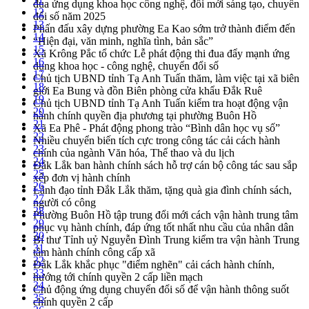
đua ứng dụng khoa học công nghệ, đổi mới sáng tạo, chuyển
12
đổi số năm 2025
13
Phấn đấu xây dựng phường Ea Kao sớm trở thành điểm đến
14
“Hiện đại, văn minh, nghĩa tình, bản sắc”
15
Xã Krông Pắc tổ chức Lễ phát động thi đua đẩy mạnh ứng
16
dụng khoa học - công nghệ, chuyển đổi số
17
Chủ tịch UBND tỉnh Tạ Anh Tuấn thăm, làm việc tại xã biên
18
giới Ea Bung và đồn Biên phòng cửa khẩu Đắk Ruê
19
Chủ tịch UBND tỉnh Tạ Anh Tuấn kiểm tra hoạt động vận
20
hành chính quyền địa phương tại phường Buôn Hồ
21
Xã Ea Phê - Phát động phong trào “Bình dân học vụ số”
22
Nhiều chuyển biến tích cực trong công tác cải cách hành
23
chính của ngành Văn hóa, Thể thao và du lịch
24
Đắk Lắk ban hành chính sách hỗ trợ cán bộ công tác sau sắp
25
xếp đơn vị hành chính
26
Lãnh đạo tỉnh Đắk Lắk thăm, tặng quà gia đình chính sách,
27
người có công
28
Phường Buôn Hồ tập trung đổi mới cách vận hành trung tâm
29
phục vụ hành chính, đáp ứng tốt nhất nhu cầu của nhân dân
30
Bí thư Tỉnh uỷ Nguyễn Đình Trung kiểm tra vận hành Trung
31
tâm hành chính công cấp xã
32
Đắk Lắk khắc phục "điểm nghẽn" cải cách hành chính,
33
hướng tới chính quyền 2 cấp liền mạch
34
Chủ động ứng dụng chuyển đổi số để vận hành thông suốt
35
chính quyền 2 cấp