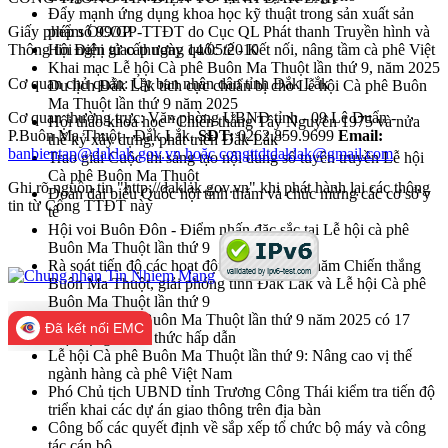
Đẩy mạnh ứng dụng khoa học kỹ thuật trong sản xuất sản
Giấy phép số 99/GP-TTĐT do Cục QL Phát thanh Truyền hình và
phẩm OCOP
Thông tin Điện tử cấp ngày 14/05/2010
Hội nghị giao thương quốc tế - Kết nối, nâng tầm cà phê Việt
Khai mạc Lễ hội Cà phê Buôn Ma Thuột lần thứ 9, năm 2025
Cơ quan chủ quản: Ủy ban nhân dân tỉnh Đắk Lắk
Du lịch Đắk Lắk tích cực chuẩn bị cho Lễ hội Cà phê Buôn
Ma Thuột lần thứ 9 năm 2025
Cơ quan thường trực: Văn phòng UBND tỉnh - 09 Lê Duẩn -
Hội thảo khoa học “Chiến thắng Tây Nguyên 1975 và nửa
P.Buôn Ma Thuột - Đắk Lắk.
SĐT:
0262.859.9699
Email:
thế kỷ xây dựng, phát triển Đắk Lắk”
banbientap@daklak.gov.vn hoặc congttdtdaklak@gmail.com
Trao giải Cuộc thi sáng tạo nội dung số tuyên truyền Lễ hội
Cà phê Buôn Ma Thuột
Ghi rõ nguồn tin "http://daklak.gov.vn" khi phát hành lại các thông
Đoàn đại biểu Quốc hội tỉnh thăm và chúc mừng các cơ sở y
tin từ Cổng TTĐT này
tế
Hội voi Buôn Đôn - Điểm nhấn đặc sắc tại Lễ hội cà phê
Buôn Ma Thuột lần thứ 9
Rà soát tiến độ các hoạt động kỷ niệm 50 năm Chiến thắng
Buôn Ma Thuột, giải phóng tỉnh Đắk Lắk và Lễ hội Cà phê
Buôn Ma Thuột lần thứ 9
Lễ hội Cà phê Buôn Ma Thuột lần thứ 9 năm 2025 có 17
Đã kết nối EMC
hoạt động chính thức hấp dẫn
Lễ hội Cà phê Buôn Ma Thuột lần thứ 9: Nâng cao vị thế
ngành hàng cà phê Việt Nam
Phó Chủ tịch UBND tỉnh Trương Công Thái kiểm tra tiến độ
triển khai các dự án giao thông trên địa bàn
Công bố các quyết định về sắp xếp tổ chức bộ máy và công
tác cán bộ