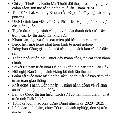
Chi cục Thuế TP. Buôn Ma Thuột đối thoại doanh nghiệp về
chính sách, thủ tục hành chính thuế lần 1 năm 2024
Tỉnh Đắk Lắk và bang Kerala (Ấn Độ) thúc đẩy hợp tác song
phương
UBND tỉnh làm việc với Quỹ Phát triển Hạnh phúc khu vực
của Hàn Quốc
Tuyên dương học sinh và giáo viên đạt thành tích xuất sắc
trong các kỳ thi quốc gia, khu vực
Khám sàng lọc và tầm soát miễn phí bệnh tim cho trẻ em
Bước tiến mới trong phát triển kinh tế nông nghiệp
Đồng bào Công giáo đổi mới nếp nghĩ, cách làm cà phê đặc
sản
Thành phố Buôn Ma Thuột đẩy mạnh công tác cải cách hành
chính
Sơ kết 02 năm triển khai Đề án 06 trên địa bàn tỉnh Đắk Lắk
Hội nghị Ban Chấp hành Đảng bộ tỉnh lần thứ 22
Giám sát việc thực hiện chính sách, pháp luật về bảo đảm trật
tự an toàn giao thông
Phát động Tháng Công nhân - Tháng hành động về vệ sinh
an toàn lao động năm 2024
Lan tỏa Cuộc thi tìm hiểu "Lịch sử 120 năm hình thành, phát
triển tỉnh Đắk Lắk"
Tổng kết công tác Xây dựng Đảng nhiệm kỳ 2020 - 2025
Lãnh đạo tỉnh thăm, chúc Tết các doanh nghiệp, đơn vị trên
địa bàn tỉnh