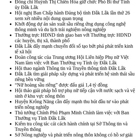
Đồng chí Huỳnh Thị Chiến Hòa giữ chức Phó Bí thư Tỉnh
ủy Đắk Lắk
Hội nghị Ban Chấp hành Đảng bộ tỉnh Đắk Lắk lần thứ 26
xem xét nhiều nội dung quan trọng
Khởi động dự án sản xuất sầu riêng ứng dụng công nghệ
thông minh và du lịch trải nghiệm nông nghiệp
Thường trực HĐND tỉnh giao ban với Thường trực HĐND
các huyện, thị xã, thành phố
Đắk Lắk đẩy mạnh chuyển đổi số tạo bứt phá phát triển kinh
tế xã hội
Đoàn công tác của Trung ương Hội Liên hiệp Phụ nữ Việt
Nam làm việc với Ban Thường vụ Tỉnh ủy Đắk Lắk
Hội thao ngành Thông tin và Truyền thông tỉnh Đắk Lắk
Đắk Lắk tìm giải pháp xây dựng và phát triển hệ sinh thái sầu
riêng bền vững
“Nữ hoàng sầu riêng” được đấu giá 1,4 tỷ đồng
Hội thảo giải pháp hỗ trợ phụ nữ tiếp cận với nước sạch và vệ
sinh ở khu vực nông thôn
Huyện Krông Năng cần đẩy mạnh thu hút đầu tư vào phát
triển nông nghiệp
Thủ tướng Chính Phủ Phạm Minh Chính làm việc với Ban
Thường vụ Tỉnh Đắk Lắk
Kiểm tra công tác cải cách hành chính tại Sở Thông tin và
Truyền thông
Sở Nông nghiệp và phát triển nông thôn không có hồ sơ giải