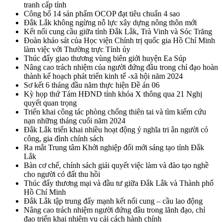
tranh cấp tỉnh
Công bố 14 sản phẩm OCOP đạt tiêu chuẩn 4 sao
Đắk Lắk không ngừng nỗ lực xây dựng nông thôn mới
Kết nối cung cầu giữa tỉnh Đắk Lắk, Trà Vinh và Sóc Trăng
Đoàn khảo sát của Học viện Chính trị quốc gia Hồ Chí Minh
làm việc với Thường trực Tỉnh ủy
Thúc đẩy giao thương vùng biên giới huyện Ea Súp
Nâng cao trách nhiệm của người đứng đầu trong chỉ đạo hoàn
thành kế hoạch phát triển kinh tế -xã hội năm 2024
Sơ kết 6 tháng đầu năm thực hiện Đề án 06
Kỳ họp thứ Tám HĐND tỉnh khóa X thông qua 21 Nghị
quyết quan trọng
Triển khai công tác phòng chống thiên tai và tìm kiếm cứu
nạn những tháng cuối năm 2024
Đắk Lắk triển khai nhiều hoạt động ý nghĩa tri ân người có
công, gia đình chính sách
Ra mắt Trung tâm Khởi nghiệp đổi mới sáng tạo tỉnh Đắk
Lắk
Bàn cơ chế, chính sách giải quyết việc làm và đào tạo nghề
cho người có đất thu hồi
Thúc đẩy thương mại và đầu tư giữa Đắk Lắk và Thành phố
Hồ Chí Minh
Đắk Lắk tập trung đẩy mạnh kết nối cung – cầu lao động
Nâng cao trách nhiệm người đứng đầu trong lãnh đạo, chỉ
đạo triển khai nhiệm vụ cải cách hành chính