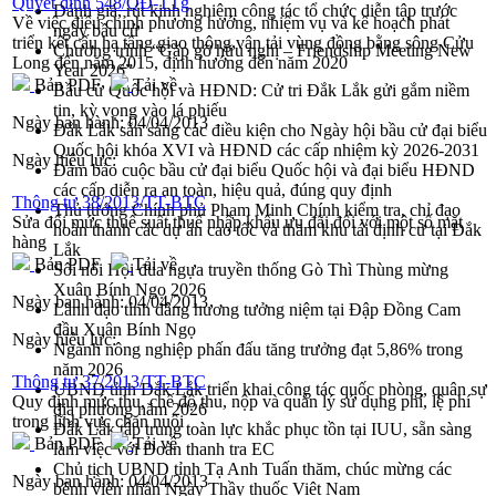
Quyết định 548/QĐ-TTg
Đánh giá, rút kinh nghiệm công tác tổ chức diễn tập trước
Về việc điều chỉnh phương hướng, nhiệm vụ và kế hoạch phát
ngày bầu cử
triển kết cấu hạ tầng giao thông vận tải vùng đồng bằng sông Cửu
Chương trình “Gặp gỡ hữu nghị – Friendship Meeting New
Long đến năm 2015, định hướng đến năm 2020
Year 2026”
Bản PDF
Tải về
Bầu cử Quốc hội và HĐND: Cử tri Đắk Lắk gửi gắm niềm
tin, kỳ vọng vào lá phiếu
Ngày ban hành:
04/04/2013
Đắk Lắk sẵn sàng các điều kiện cho Ngày hội bầu cử đại biểu
Quốc hội khóa XVI và HĐND các cấp nhiệm kỳ 2026-2031
Ngày hiệu lực:
Đảm bảo cuộc bầu cử đại biểu Quốc hội và đại biểu HĐND
các cấp diễn ra an toàn, hiệu quả, đúng quy định
Thông tư 38/2013/TT-BTC
Thủ tướng Chính phủ Phạm Minh Chính kiểm tra, chỉ đạo
Sửa đổi mức thuế suất thuế nhập khẩu ưu đãi đối với một số mặt
hoàn thành các dự án cao tốc và thăm khu tái định cư tại Đắk
hàng
Lắk
Bản PDF
Tải về
Sôi nổi Hội đua ngựa truyền thống Gò Thì Thùng mừng
Xuân Bính Ngọ 2026
Ngày ban hành:
04/04/2013
Lãnh đạo tỉnh dâng hương tưởng niệm tại Đập Đồng Cam
đầu Xuân Bính Ngọ
Ngày hiệu lực:
Ngành nông nghiệp phấn đấu tăng trưởng đạt 5,86% trong
năm 2026
Thông tư 37/2013/TT-BTC
UBND tỉnh Đắk Lắk triển khai công tác quốc phòng, quân sự
Quy định mức thu, chế độ thu, nộp và quản lý sử dụng phí, lệ phí
địa phương năm 2026
trong lĩnh vực chăn nuôi
Đắk Lắk tập trung toàn lực khắc phục tồn tại IUU, sẵn sàng
Bản PDF
Tải về
làm việc với Đoàn thanh tra EC
Chủ tịch UBND tỉnh Tạ Anh Tuấn thăm, chúc mừng các
Ngày ban hành:
04/04/2013
bệnh viện nhân Ngày Thầy thuốc Việt Nam