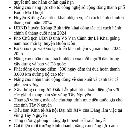
quyết thủ tục hành chính quá hạn
Nâng cao năng lực cho tổ công nghệ số cộng đồng thành phố
Buôn Ma Thuột
Huyện Krông Ana triển khai nhiệm vụ cải cách hành chính 6
tháng cuối năm 2024
UBND huyện Krông Búk triển khai công tác cải cách hành
chính 6 tháng cuối năm 2024
Phó Chủ tịch UBND tỉnh Võ Văn Cảnh dự Lễ Khai giảng
năm học mới tại huyện Buôn Đôn
Bộ Giáo dục và Đào tạo triển khai nhiệm vụ năm học 2024-
2025
Nâng cao nhận thức, trách nhiệm của mỗi người dân trong
xây dựng và bảo vệ Tổ quốc
Phát động đợt cao điểm “500 ngày đêm thi đua hoàn thành
3.000 km đường bộ cao tốc”
Nâng cao nhận thức cộng đồng về sản xuất và canh tác cà
phê bền vững
Xây dựng con người Đắk Lắk phát triển toàn diện gắn với
các giá trị mang bản sắc vùng Tây Nguyên
Tháo gỡ vướng mắc các chương trình mục tiêu quốc gia cho
các tỉnh Tây Nguyên
Tiểu ban Kinh tế-Xã hội Đại hội XIV của Đảng làm việc tại
vùng Tây Nguyên
Tăng cường phòng chống dịch bệnh sốt xuất huyết
Cải thiện môi trường kinh doanh, nâng cao năng lực cạnh