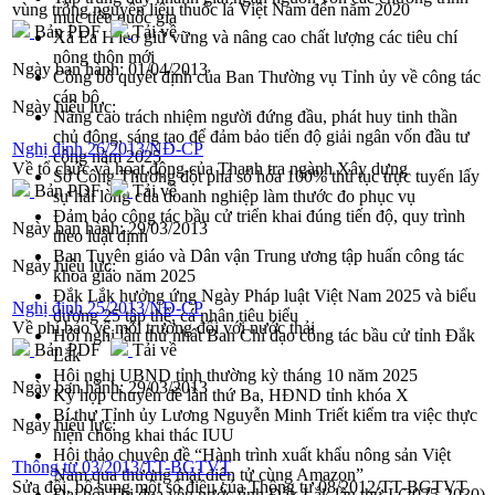
vùng trồng nguyên liệu thuốc lá Việt Nam đến năm 2020
mục tiêu quốc gia
Bản PDF
Tải về
Xã Ea H'leo giữ vững và nâng cao chất lượng các tiêu chí
nông thôn mới
Ngày ban hành:
01/04/2013
Công bố quyết định của Ban Thường vụ Tỉnh ủy về công tác
cán bộ
Ngày hiệu lực:
Nâng cao trách nhiệm người đứng đầu, phát huy tinh thần
chủ động, sáng tạo để đảm bảo tiến độ giải ngân vốn đầu tư
Nghị định 26/2013/NĐ-CP
công năm 2025
Về tổ chức và hoạt động của Thanh tra ngành Xây dựng
Sở Công Thương đột phá số hóa 100% thủ tục trực tuyến lấy
Bản PDF
Tải về
sự hài lòng của doanh nghiệp làm thước đo phục vụ
Đảm bảo công tác bầu cử triển khai đúng tiến độ, quy trình
Ngày ban hành:
29/03/2013
theo luật định
Ban Tuyên giáo và Dân vận Trung ương tập huấn công tác
Ngày hiệu lực:
khoa giáo năm 2025
Đắk Lắk hưởng ứng Ngày Pháp luật Việt Nam 2025 và biểu
Nghị định 25/2013/NĐ-CP
dương 25 tập thể, cá nhân tiêu biểu
Về phí bảo vệ môi trường đối với nước thải
Hội nghị lần thứ nhất Ban Chỉ đạo công tác bầu cử tỉnh Đắk
Bản PDF
Tải về
Lắk
Hội nghị UBND tỉnh thường kỳ tháng 10 năm 2025
Ngày ban hành:
29/03/2013
Kỳ họp chuyên đề lần thứ Ba, HĐND tỉnh khóa X
Bí thư Tỉnh ủy Lương Nguyễn Minh Triết kiểm tra việc thực
Ngày hiệu lực:
hiện chống khai thác IUU
Hội thảo chuyên đề “Hành trình xuất khẩu nông sản Việt
Thông tư 03/2013/TT-BGTVT
Nam qua thương mại điện tử cùng Amazon”
Sửa đổi, bổ sung một số điều của Thông tư 08/2012/TT-BGTVT
Đại hội Thi đua yêu nước tỉnh Đắk Lắk lần thứ I (2025-2030)