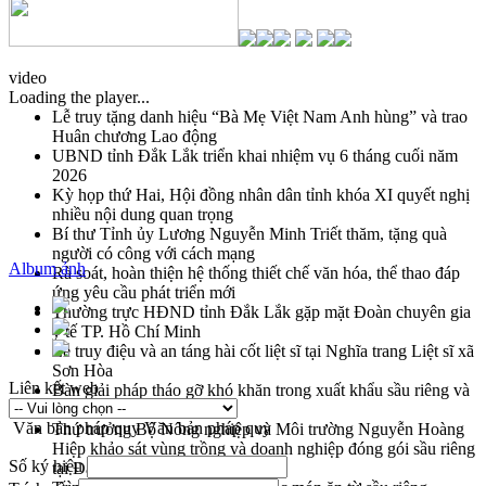
video
Loading the player...
Lễ truy tặng danh hiệu “Bà Mẹ Việt Nam Anh hùng” và trao
Huân chương Lao động
UBND tỉnh Đắk Lắk triển khai nhiệm vụ 6 tháng cuối năm
2026
Kỳ họp thứ Hai, Hội đồng nhân dân tỉnh khóa XI quyết nghị
nhiều nội dung quan trọng
Bí thư Tỉnh ủy Lương Nguyễn Minh Triết thăm, tặng quà
người có công với cách mạng
Album ảnh
Rà soát, hoàn thiện hệ thống thiết chế văn hóa, thể thao đáp
ứng yêu cầu phát triển mới
Thường trực HĐND tỉnh Đắk Lắk gặp mặt Đoàn chuyên gia
y tế TP. Hồ Chí Minh
Lễ truy điệu và an táng hài cốt liệt sĩ tại Nghĩa trang Liệt sĩ xã
Sơn Hòa
Liên kết web
Bàn giải pháp tháo gỡ khó khăn trong xuất khẩu sầu riêng và
triển khai quy định EUDR
Văn bản pháp quy
Văn bản pháp quy
Thứ trưởng Bộ Nông nghiệp và Môi trường Nguyễn Hoàng
Hiệp khảo sát vùng trồng và doanh nghiệp đóng gói sầu riêng
Số ký hiệu
tại Đắk Lắk