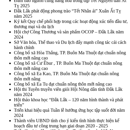
Đảm bảo nguồn cung hàng hóa trong dịp Tết Nguyên đán Ất
Tỵ 2025
Đắk Lắk phát động phong trào “Tết Nhân ái” Xuân Ất Tỵ
năm 2025
Ký kết Quy chế phối hợp trong các hoạt động xúc tiến đầu tư,
thương mại và du lịch
Hội chợ Công Thương và sản phẩm OCOP – Đắk Lắk năm
2024
Sở Văn hóa, Thể thao và Du lịch đẩy mạnh công tác cải cách
hành chính
Công bố xã Hòa Thắng, TP. Buôn Ma Thuột đạt chuẩn nông
thôn mới nâng cao
Công bố xã Cư Êbur , TP. Buôn Ma Thuột đạt chuẩn nông
thôn mới nâng cao
Công bố xã Ea Kao, TP. Buôn Ma Thuột đạt chuẩn nông
thôn mới nâng
Công bố xã Ea Tu đạt chuẩn nông thôn mới nâng cao
Hội thi Tuyên truyền viên giỏi Hội Nông dân tỉnh Đắk Lắk
năm 2024
Hội thảo khoa học “Đắk Lắk – 120 năm hình thành và phát
triển”
Triển khai hiệu quả Tuần lễ hưởng ứng học tập suốt đời năm
2024
Thành viên UBND tỉnh cho ý kiến tình hình thực hiện kế
hoạch đầu tư công trung hạn giai đoạn 2020 - 2025