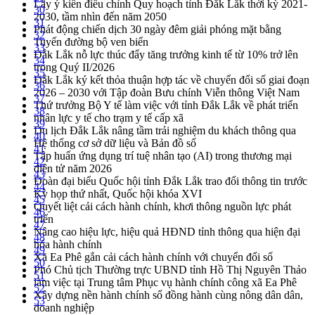
Lấy ý kiến điều chỉnh Quy hoạch tỉnh Đắk Lắk thời kỳ 2021-
30
2030, tầm nhìn đến năm 2050
31
Phát động chiến dịch 30 ngày đêm giải phóng mặt bằng
32
Tuyến đường bộ ven biển
33
Đắk Lắk nỗ lực thúc đẩy tăng trưởng kinh tế từ 10% trở lên
34
trong Quý II/2026
35
Đắk Lắk ký kết thỏa thuận hợp tác về chuyển đổi số giai đoạn
36
2026 – 2030 với Tập đoàn Bưu chính Viễn thông Việt Nam
37
Thứ trưởng Bộ Y tế làm việc với tỉnh Đắk Lắk về phát triển
38
nhân lực y tế cho trạm y tế cấp xã
39
Du lịch Đắk Lắk nâng tầm trải nghiệm du khách thông qua
40
Hệ thống cơ sở dữ liệu và Bản đồ số
41
Tập huấn ứng dụng trí tuệ nhân tạo (AI) trong thương mại
42
điện tử năm 2026
43
Đoàn đại biểu Quốc hội tỉnh Đắk Lắk trao đổi thông tin trước
44
Kỳ họp thứ nhất, Quốc hội khóa XVI
45
Quyết liệt cải cách hành chính, khơi thông nguồn lực phát
46
triển
47
Nâng cao hiệu lực, hiệu quả HĐND tỉnh thông qua hiện đại
48
hóa hành chính
49
Xã Ea Phê gắn cải cách hành chính với chuyển đổi số
50
Phó Chủ tịch Thường trực UBND tỉnh Hồ Thị Nguyên Thảo
51
làm việc tại Trung tâm Phục vụ hành chính công xã Ea Phê
52
Xây dựng nền hành chính số đồng hành cùng nông dân dân,
53
doanh nghiệp