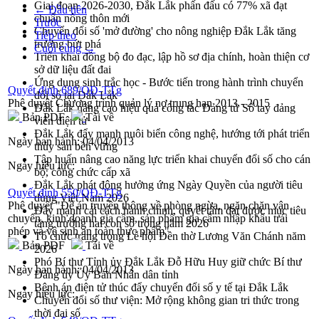
Giai đoạn 2026-2030, Đắk Lắk phấn đấu có 77% xã đạt
← Đầu tiên
chuẩn nông thôn mới
Trước
Chuyển đổi số 'mở đường' cho nông nghiệp Đắk Lắk tăng
Tiếp theo
trưởng bứt phá
Cuối cùng →
Triển khai đồng bộ đo đạc, lập hồ sơ địa chính, hoàn thiện cơ
sở dữ liệu đất đai
Ứng dụng sinh trắc học - Bước tiến trong hành trình chuyển
Quyết định 689/QĐ-TTg
đổi số tại Đắk Lắk
Phê duyệt Chương trình quản lý nợ trung hạn 2013 - 2015
Đắk Lắk nâng cao hiệu quả công tác Đảng từ Sổ tay đảng
Bản PDF
Tải về
viên điện tử
Đắk Lắk đẩy mạnh nuôi biển công nghệ, hướng tới phát triển
Ngày ban hành:
04/04/2013
thủy sản bền vững
Tập huấn nâng cao năng lực triển khai chuyển đổi số cho cán
Ngày hiệu lực:
bộ, công chức cấp xã
Đắk Lắk phát động hưởng ứng Ngày Quyền của người tiêu
Quyết định 550/QĐ-TTg
dùng Việt Nam 2026
Phê duyệt "Đề án truyền thông về phòng ngừa, ngăn chặn vận
Đẩy mạnh cải cách hành chính, quyết tâm đạt được mục tiêu
chuyển, kinh doanh gia cầm, sản phẩm gia cầm nhập khẩu trái
tăng trưởng hai con số trong năm 2026
phép và vệ sinh an toàn thực phẩm"
Tổ chức trang trọng Lễ hội Đền thờ Lương Văn Chánh năm
Bản PDF
Tải về
2026
Phó Bí thư Tỉnh ủy Đắk Lắk Đỗ Hữu Huy giữ chức Bí thư
Ngày ban hành:
04/04/2013
Đảng ủy Ủy Ban Nhân dân tỉnh
Bệnh án điện tử thúc đẩy chuyển đổi số y tế tại Đắk Lắk
Ngày hiệu lực:
Chuyển đổi số thư viện: Mở rộng không gian tri thức trong
thời đại số