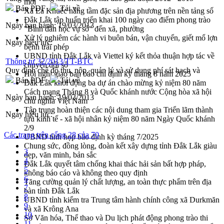
mới
Bản PDF
Tải về
Xã Ea Knuếc nâng tầm đặc sản địa phương trên nền tảng số
Đắk Lắk tập huấn triển khai 100 ngày cao điểm phong trào
Ngày ban hành:
19/03/2013
"Bình dân học vụ số" đến xã, phường
Xử lý nghiêm các hành vi buôn bán, vận chuyển, giết mổ lợn
Ngày hiệu lực:
bệnh trái phép
UBND tỉnh Đắk Lắk và Viettel ký kết thỏa thuận hợp tác về
Thông tư 32/2013/TT-BTC
chuyển đổi số
Quy định chế độ thu, nộp, quản lý và sử dụng phí sát hạch và
Hội nghị giao ban báo chí định kỳ tháng 8 năm 2025
Bản PDF
Tải về
Đắk Lắk khởi động ba dự án chào mừng kỷ niệm 80 năm
Cách mạng Tháng 8 và Quốc khánh nước Cộng hòa xã hội
Ngày ban hành:
19/03/2013
chủ nghĩa Việt Nam
Tập trung hoàn thiện các nội dung tham gia Triển lãm thành
Ngày hiệu lực:
tựu kinh tế - xã hội nhân kỷ niệm 80 năm Ngày Quốc khánh
2/9
Các trang trên cổng 28 của 70
UBND tỉnh họp báo định kỳ tháng 7/2025
Chung sức, đồng lòng, đoàn kết xây dựng tỉnh Đắk Lắk giàu
3
đẹp, văn minh, bản sắc
4
Đắk Lắk quyết tâm chống khai thác hải sản bất hợp pháp,
5
không báo cáo và không theo quy định
6
Tăng cường quản lý chất lượng, an toàn thực phẩm trên địa
7
bàn tỉnh Đắk Lắk
8
UBND tỉnh kiểm tra Trung tâm hành chính công xã Durkmăn
9
và xã Krông Ana
10
Sở Văn hóa, Thể thao và Du lịch phát động phong trào thi
11