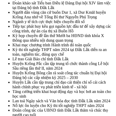
Đoàn khảo sát Tiểu ban Điều lệ Đảng Đại hội XIV làm việc
tại Đảng bộ tỉnh Đắk Lắk
Người dân vùng căn cứ buôn Dur 1, xã Dur Kmăl huyện
Krông Ana nhớ về Tổng Bí thư Nguyễn Phú Trọng
Ngành y tế tích cực thực hiện chuyển đổi số
Tiếp tục phát huy kêu gọi nguồn lực đầu tư để xây dựng các
công trình, dự án của thị xã Buôn Hồ
Kỳ họp chuyên đề lần thứ Mười ba HĐND tỉnh khóa X
thông qua nhiều nội dung quan trọng
Khai mạc chương trình Hành trình đỏ toàn quốc
Kỳ thi tốt nghiệp THPT năm 2024 tại Đắk Lắk diễn ra an
toàn, nghiêm túc, đúng quy chế
Lễ trao Giải Báo chí tỉnh Đắk Lắk
Huyện Krông Pắc cần tập trung tổ chức thành công Lễ hội
Sầu riêng lần thứ II, năm 2024
Huyện Krông Bông cần rà soát công tác chuẩn bị Đại hội
Đảng bộ các cấp nhiệm kỳ 2025 – 2030
Huyện Lắk cần tập trung chỉ đạo cải thiện chỉ số cải cách
hành chính phục vụ phát triển kinh tế - xã hội
Tăng cường triển khai hoạt động dạy và học bơi an toàn cho
học sinh
Lan toả Ngày sách và Văn hóa đọc tỉnh Đắk Lắk năm 2024
Nỗ lực ôn luyện cho Kỳ thi tốt nghiệp THPT năm 2024
Đoàn công tác của UBND tỉnh Đắk Lắk thăm và chúc thọ
người cao tuổi