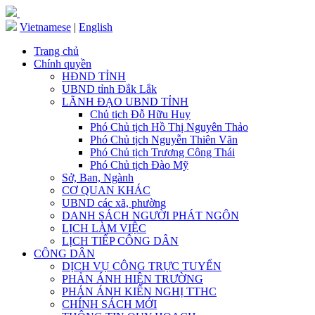
Vietnamese
|
English
Trang chủ
Chính quyền
HĐND TỈNH
UBND tỉnh Đắk Lắk
LÃNH ĐẠO UBND TỈNH
Chủ tịch Đỗ Hữu Huy
Phó Chủ tịch Hồ Thị Nguyên Thảo
Phó Chủ tịch Nguyễn Thiên Văn
Phó Chủ tịch Trương Công Thái
Phó Chủ tịch Đào Mỹ
Sở, Ban, Ngành
CƠ QUAN KHÁC
UBND các xã, phường
DANH SÁCH NGƯỜI PHÁT NGÔN
LỊCH LÀM VIỆC
LỊCH TIẾP CÔNG DÂN
CÔNG DÂN
DỊCH VỤ CÔNG TRỰC TUYẾN
PHẢN ÁNH HIỆN TRƯỜNG
PHẢN ÁNH KIẾN NGHỊ TTHC
CHÍNH SÁCH MỚI