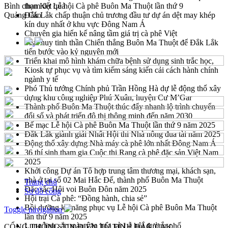
Bình chọn
tham dự Lễ hội Cà phê Buôn Ma Thuột lần thứ 9
Kết quả
Quảng Cáo
Đắk Lắk chấp thuận chủ trương đầu tư dự án dệt may khép
kín duy nhất ở khu vực Đông Nam Á
Chuyên gia hiến kế nâng tầm giá trị cà phê Việt
Phát huy tinh thần Chiến thắng Buôn Ma Thuột để Đắk Lắk
tiến bước vào kỷ nguyên mới
Triển khai mô hình khám chữa bệnh sử dụng sinh trắc học,
Kiosk tự phục vụ và tìm kiếm sáng kiến cải cách hành chính
ngành y tế
Phó Thủ tướng Chính phủ Trần Hồng Hà dự lễ động thổ xây
dựng khu công nghiệp Phú Xuân, huyện Cư M’Gar
Thành phố Buôn Ma Thuột thúc đẩy nhanh lộ trình chuyển
đổi số và phát triển đô thị thông minh đến năm 2030
Bế mạc Lễ hội Cà phê Buôn Ma Thuột lần thứ 9 năm 2025
Đắk Lắk giành giải Nhất Hội thi Nhà nông đua tài năm 2025
Động thổ xây dựng Nhà máy cà phê lớn nhất Đông Nam Á
36 thí sinh tham gia Cuộc thi Rang cà phê đặc sản Việt Nam
2025
Khởi công Dự án Tổ hợp trung tâm thương mại, khách sạn,
nhà ở tại số 02 Mai Hắc Đế, thành phố Buôn Ma Thuột
Trang chủ
Đặc sắc Hội voi Buôn Đôn năm 2025
Sơ đồ cổng
Hội trại Cà phê: “Đồng hành, chia sẻ”
Bồi dưỡng kỹ năng phục vụ Lễ hội Cà phê Buôn Ma Thuột
Toggle navigation
lần thứ 9 năm 2025
Lung linh sắc màu văn hóa tại Lễ hội đường phố
CỔNG THÔNG TIN ĐIỆN TỬ TỈNH ĐẮK LẮK