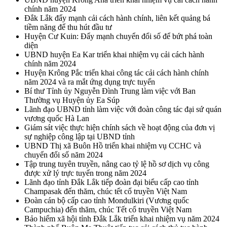
chính năm 2024
Đắk Lắk đẩy mạnh cải cách hành chính, liên kết quảng bá
tiềm năng để thu hút đầu tư
Huyện Cư Kuin: Đẩy mạnh chuyển đổi số để bứt phá toàn
diện
UBND huyện Ea Kar triển khai nhiệm vụ cải cách hành
chính năm 2024
Huyện Krông Pắc triển khai công tác cải cách hành chính
năm 2024 và ra mắt ứng dụng trực tuyến
Bí thư Tỉnh ủy Nguyễn Đình Trung làm việc với Ban
Thường vụ Huyện ủy Ea Súp
Lãnh đạo UBND tỉnh làm việc với đoàn công tác đại sứ quán
vương quốc Hà Lan
Giám sát việc thực hiện chính sách về hoạt động của đơn vị
sự nghiệp công lập tại UBND tỉnh
UBND Thị xã Buôn Hồ triển khai nhiệm vụ CCHC và
chuyển đổi số năm 2024
Tập trung tuyên truyền, nâng cao tỷ lệ hồ sơ dịch vụ công
được xử lý trực tuyến trong năm 2024
Lãnh đạo tỉnh Đắk Lắk tiếp đoàn đại biểu cấp cao tỉnh
Champasak đến thăm, chúc tết cổ truyền Việt Nam
Đoàn cán bộ cấp cao tỉnh Mondulkiri (Vương quốc
Campuchia) đến thăm, chúc Tết cổ truyền Việt Nam
Bảo hiểm xã hội tỉnh Đắk Lắk triển khai nhiệm vụ năm 2024