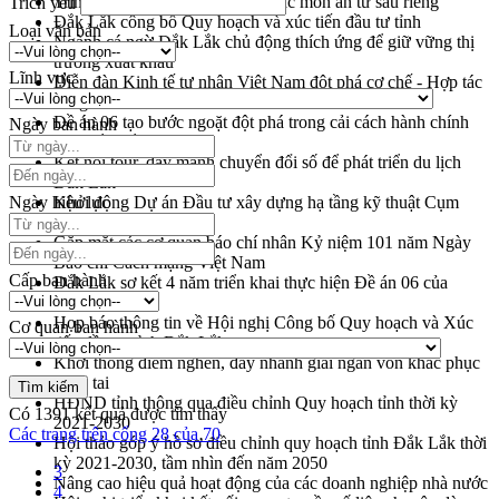
Trình diễn nghệ thuật chế biến các món ăn từ sầu riêng
Trích yếu
Đắk Lắk công bố Quy hoạch và xúc tiến đầu tư tỉnh
Loại văn bản
Ngành cá ngừ Đắk Lắk chủ động thích ứng để giữ vững thị
trường xuất khẩu
Lĩnh vực
Diễn đàn Kinh tế tư nhân Việt Nam đột phá cơ chế - Hợp tác
công tư
Đề án 06 tạo bước ngoặt đột phá trong cải cách hành chính
Ngày ban hành
tỉnh Đắk Lắk
Kết nối tour, đẩy mạnh chuyển đổi số để phát triển du lịch
Đắk Lắk
Ngày hiệu lực
Khởi động Dự án Đầu tư xây dựng hạ tầng kỹ thuật Cụm
công nghiệp Tân Tiến
Gặp mặt các cơ quan báo chí nhân Kỷ niệm 101 năm Ngày
Báo chí Cách mạng Việt Nam
Cấp ban hành
Đắk Lắk sơ kết 4 năm triển khai thực hiện Đề án 06 của
Chính phủ
Họp báo thông tin về Hội nghị Công bố Quy hoạch và Xúc
Cơ quan ban hành
tiến đầu tư tỉnh Đắk Lắk
Khơi thông điểm nghẽn, đẩy nhanh giải ngân vốn khắc phục
thiên tai
HĐND tỉnh thông qua điều chỉnh Quy hoạch tỉnh thời kỳ
Có
1391
kết quả được tìm thấy
2021-2030
Các trang trên cổng 28 của 70
Hội thảo góp ý hồ sơ điều chỉnh quy hoạch tỉnh Đắk Lắk thời
kỳ 2021-2030, tầm nhìn đến năm 2050
3
Nâng cao hiệu quả hoạt động của các doanh nghiệp nhà nước
4