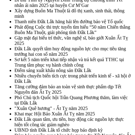
nhân ái năm 2025 tại huyện Cư M’Gar
Xây dựng Buôn Ma Thuột là đô thị xanh, sinh thái, thông
minh
Thanh niên Đắk Lắk hăng hái lên đường bảo vệ Tổ quốc
Phát động Cuộc thi trực tuyến tìm hiểu “50 năm Chiến thắng
Buôn Ma Thuột, giải phóng tỉnh Đắk Lắk”
Gặp mặt đại biểu trí thức, văn nghệ sĩ, báo giới Xuân Ất Tỵ
2025
Đắk Lắk quyết tâm huy động nguồn lực cho mục tiêu tăng
trưởng hai con số năm 2025
Sơ kết 5 năm triển khai tiếp nhận và trả kết quả TTHC tại
Trung tâm phục vụ hành chính công
Điểm sáng xuất khẩu nông sản Đắk Lắk
Nhiều chuyển biến tích cực trong phát triển kinh tế - xã hội ở
Đắk Lắk
Tăng cường đảm bảo an toàn vệ sinh thực phẩm dịp Tết
Nguyên đán Ất Tỵ 2025
Phó Chủ tịch Quốc hội Trần Quang Phương thăm, làm việc
tại Đắk Lắk
"Xuân Quê hương" - Ất Tỵ năm 2025
Khai mạc Hội Báo Xuân Ất Tỵ năm 2025
Đắk Lắk quan tâm, ưu tiên, huy động các nguồn lực thực
hiện tốt công tác giảm nghèo
UBND tỉnh Đắk Lắk tổ chức họp báo định kỳ