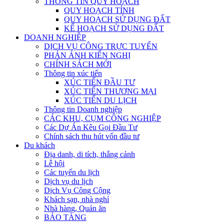
THÔNG TIN QUY HOẠCH
QUY HOẠCH TỈNH
QUY HOẠCH SỬ DỤNG ĐẤT
KẾ HOẠCH SỬ DỤNG ĐẤT
DOANH NGHIỆP
DỊCH VỤ CÔNG TRỰC TUYẾN
PHẢN ÁNH KIẾN NGHỊ
CHÍNH SÁCH MỚI
Thông tin xúc tiến
XÚC TIẾN ĐẦU TƯ
XÚC TIẾN THƯƠNG MẠI
XÚC TIẾN DU LỊCH
Thông tin Doanh nghiệp
CÁC KHU, CỤM CÔNG NGHIỆP
Các Dự Án Kêu Gọi Đầu Tư
Chính sách thu hút vốn đầu tư
Du khách
Địa danh, di tích, thắng cảnh
Lễ hội
Các tuyến du lịch
Dịch vụ du lịch
Dịch Vụ Công Cộng
Khách sạn, nhà nghỉ
Nhà hàng, Quán ăn
BẢO TÀNG