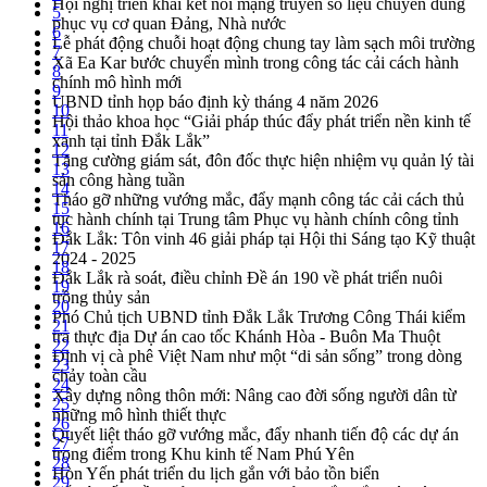
Hội nghị triển khai kết nối mạng truyền số liệu chuyên dùng
5
phục vụ cơ quan Đảng, Nhà nước
6
Lễ phát động chuỗi hoạt động chung tay làm sạch môi trường
7
Xã Ea Kar bước chuyển mình trong công tác cải cách hành
8
chính mô hình mới
9
UBND tỉnh họp báo định kỳ tháng 4 năm 2026
10
Hội thảo khoa học “Giải pháp thúc đẩy phát triển nền kinh tế
11
xanh tại tỉnh Đắk Lắk”
12
Tăng cường giám sát, đôn đốc thực hiện nhiệm vụ quản lý tài
13
sản công hàng tuần
14
Tháo gỡ những vướng mắc, đẩy mạnh công tác cải cách thủ
15
tục hành chính tại Trung tâm Phục vụ hành chính công tỉnh
16
Đắk Lắk: Tôn vinh 46 giải pháp tại Hội thi Sáng tạo Kỹ thuật
17
2024 - 2025
18
Đắk Lắk rà soát, điều chỉnh Đề án 190 về phát triển nuôi
19
trồng thủy sản
20
Phó Chủ tịch UBND tỉnh Đắk Lắk Trương Công Thái kiểm
21
tra thực địa Dự án cao tốc Khánh Hòa - Buôn Ma Thuột
22
Định vị cà phê Việt Nam như một “di sản sống” trong dòng
23
chảy toàn cầu
24
Xây dựng nông thôn mới: Nâng cao đời sống người dân từ
25
những mô hình thiết thực
26
Quyết liệt tháo gỡ vướng mắc, đẩy nhanh tiến độ các dự án
27
trọng điểm trong Khu kinh tế Nam Phú Yên
28
Hòn Yến phát triển du lịch gắn với bảo tồn biển
29