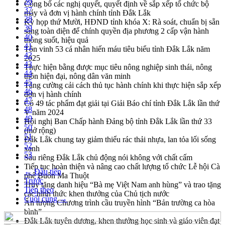
36
Công bố các nghị quyết, quyết định về sắp xếp tổ chức bộ
37
máy và đơn vị hành chính tỉnh Đắk Lắk
38
Kỳ họp thứ Mười, HĐND tỉnh khóa X: Rà soát, chuẩn bị sẵn
39
sàng toàn diện để chính quyền địa phương 2 cấp vận hành
40
thông suốt, hiệu quả
41
Tôn vinh 53 cá nhân hiến máu tiêu biểu tỉnh Đắk Lắk năm
42
2025
43
Thực hiện bằng được mục tiêu nông nghiệp sinh thái, nông
44
thôn hiện đại, nông dân văn minh
45
Tăng cường cải cách thủ tục hành chính khi thực hiện sắp xếp
46
đơn vị hành chính
47
Có 49 tác phẩm đạt giải tại Giải Báo chí tỉnh Đắk Lắk lần thứ
48
V năm 2024
49
Hội nghị Ban Chấp hành Đảng bộ tỉnh Đắk Lắk lần thứ 33
50
(mở rộng)
51
Đắk Lắk chung tay giảm thiểu rác thải nhựa, lan tỏa lối sống
52
xanh
53
Sầu riêng Đắk Lắk chủ động nói không với chất cấm
Tiếp tục hoàn thiện và nâng cao chất lượng tổ chức Lễ hội Cà
← Đầu tiên
phê Buôn Ma Thuột
Trước
Truy tặng danh hiệu “Bà mẹ Việt Nam anh hùng” và trao tặng
Tiếp theo
các hình thức khen thưởng của Chủ tịch nước
Cuối cùng →
Ấn tượng Chương trình cầu truyền hình “Bản trường ca hòa
bình”
Đắk Lắk tuyên dương, khen thưởng học sinh và giáo viên đạt