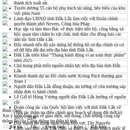
thành tích xuất sắc
Tuyên dương 55 cán bộ phụ trách tài năng, tiêu biểu của khu
vực phía Nam
Lãnh đạo UBND tỉnh Đắk Lắk làm việc với Đoàn chính
quyền thành phố Nevers, Cộng hòa Pháp
Học tập và làm theo Bác về thực hiện tiến bộ, công bằng xã
hội; quan tâm chăm lo vật chất, tinh thần cho đồng bào các
dân tộc tỉnh Đắk Lắk
Đẩy nhanh tiến độ xây dựng hệ thống hồ sơ địa chính và cơ
sở dữ liệu đất đai trên địa bàn tỉnh Đắk Lắk
Đắk Lắk triển khai “Tháng hành động vì an toàn thực phẩm”
năm 2025
Chú trọng phát triển nguồn nhân lực trên địa bàn tỉnh Đắk
Lắk
Khánh thành dự án Hồ chứa nước Krông Pách thượng giai
đoạn 1
Người dân Đắk Lắk đồng thuận, tin tưởng về chủ trương sáp
nhập đơn vị hành chính
Lễ Giỗ tổ Hùng Vương người dân Đắk Lắk hướng về nguồn
cội
Đoàn công tác của Quốc hội làm việc với tỉnh Đắk Lắk về
Bình chọn
công tác thẩm tra điều chỉnh quy hoạch sử dụng đất thời kỳ
Xin ý kiến đánh giá về giao diện, nội dung, chất lượng cung cấp
2021 - 2030
thông tin của Cổng thông tin điện tử tỉnh
Đẩy mạnh tín dụng ngân hàng khu vực Tây Nguyên
Rất tốt
Tốt
Trung bình
Kém
Rất kém
Lãnh đạo tỉnh Đắk Lắk chào xã giao các đoàn khách quốc tế