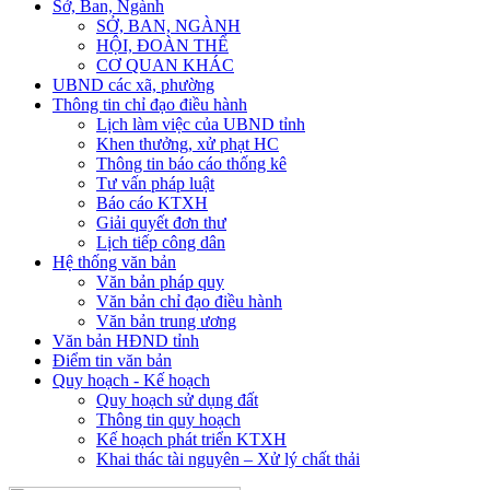
Sở, Ban, Ngành
SỞ, BAN, NGÀNH
HỘI, ĐOÀN THỂ
CƠ QUAN KHÁC
UBND các xã, phường
Thông tin chỉ đạo điều hành
Lịch làm việc của UBND tỉnh
Khen thưởng, xử phạt HC
Thông tin báo cáo thống kê
Tư vấn pháp luật
Báo cáo KTXH
Giải quyết đơn thư
Lịch tiếp công dân
Hệ thống văn bản
Văn bản pháp quy
Văn bản chỉ đạo điều hành
Văn bản trung ương
Văn bản HĐND tỉnh
Điểm tin văn bản
Quy hoạch - Kế hoạch
Quy hoạch sử dụng đất
Thông tin quy hoạch
Kế hoạch phát triển KTXH
Khai thác tài nguyên – Xử lý chất thải