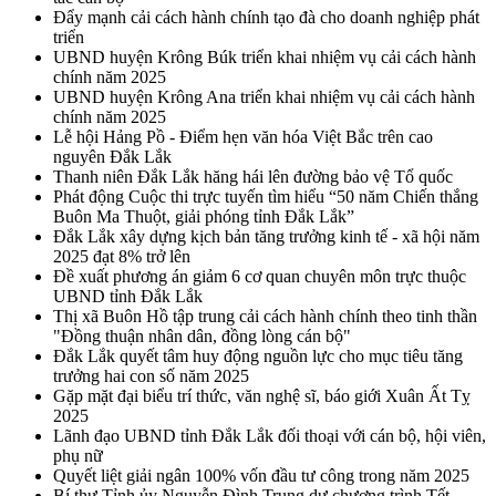
Đẩy mạnh cải cách hành chính tạo đà cho doanh nghiệp phát
triển
UBND huyện Krông Búk triển khai nhiệm vụ cải cách hành
chính năm 2025
UBND huyện Krông Ana triển khai nhiệm vụ cải cách hành
chính năm 2025
Lễ hội Hảng Pồ - Điểm hẹn văn hóa Việt Bắc trên cao
nguyên Đắk Lắk
Thanh niên Đắk Lắk hăng hái lên đường bảo vệ Tổ quốc
Phát động Cuộc thi trực tuyến tìm hiểu “50 năm Chiến thắng
Buôn Ma Thuột, giải phóng tỉnh Đắk Lắk”
Đắk Lắk xây dựng kịch bản tăng trưởng kinh tế - xã hội năm
2025 đạt 8% trở lên
Đề xuất phương án giảm 6 cơ quan chuyên môn trực thuộc
UBND tỉnh Đắk Lắk
Thị xã Buôn Hồ tập trung cải cách hành chính theo tinh thần
"Đồng thuận nhân dân, đồng lòng cán bộ"
Đắk Lắk quyết tâm huy động nguồn lực cho mục tiêu tăng
trưởng hai con số năm 2025
Gặp mặt đại biểu trí thức, văn nghệ sĩ, báo giới Xuân Ất Tỵ
2025
Lãnh đạo UBND tỉnh Đắk Lắk đối thoại với cán bộ, hội viên,
phụ nữ
Quyết liệt giải ngân 100% vốn đầu tư công trong năm 2025
Bí thư Tỉnh ủy Nguyễn Đình Trung dự chương trình Tết