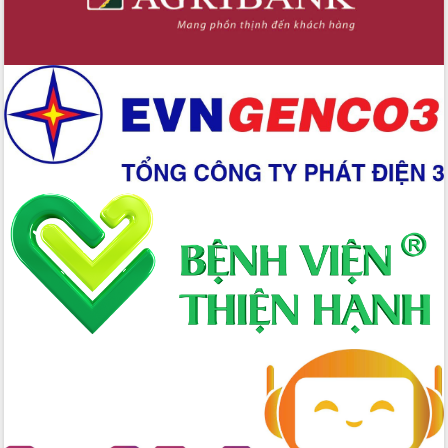
nhanh tiến độ các dự án trọng điểm
trong Khu kinh tế Nam Phú Yên
Hòn Yến phát triển du lịch gắn với bảo
tồn biển
Lấy ý kiến điều chỉnh Quy hoạch tỉnh
Đắk Lắk thời kỳ 2021-2030, tầm nhìn
đến năm 2050
Phát động chiến dịch 30 ngày đêm
giải phóng mặt bằng Tuyến đường bộ
ven biển
Đắk Lắk nỗ lực thúc đẩy tăng trưởng
kinh tế từ 10% trở lên trong Quý
II/2026
Đắk Lắk ký kết thỏa thuận hợp tác về
chuyển đổi số giai đoạn 2026 – 2030
với Tập đoàn Bưu chính Viễn thông
Việt Nam
Thứ trưởng Bộ Y tế làm việc với tỉnh
Đắk Lắk về phát triển nhân lực y tế
cho trạm y tế cấp xã
Du lịch Đắk Lắk nâng tầm trải nghiệm