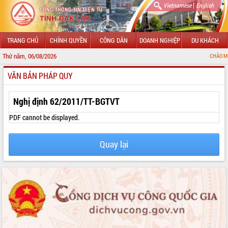
|
Vietnamese
English
TRANG CHỦ
CHÍNH QUYỀN
CÔNG DÂN
DOANH NGHIỆP
DU KHÁCH
Thứ năm, 06/08/2026
CHÀO MỪNG ĐẾN VỚI 
VĂN BẢN PHÁP QUY
GIỚI THIỆU
LÃNH ĐẠO UBND TỈNH
Nghị định 62/2011/TT-BGTVT
TIN TỨC SỰ KIỆN
PDF cannot be displayed.
SỞ, BAN, NGÀNH
Quay lại
UBND CÁC XÃ, PHƯỜNG
THÔNG TIN CHỈ ĐẠO ĐIỀU HÀNH
HỆ THỐNG VĂN BẢN
VĂN BẢN HĐND TỈNH