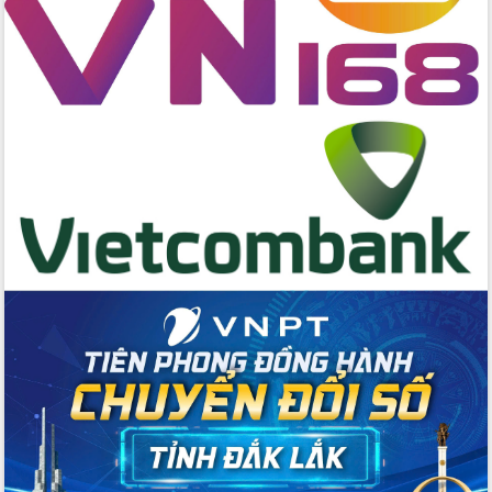
du khách thông qua Hệ thống cơ sở dữ
liệu và Bản đồ số
Tập huấn ứng dụng trí tuệ nhân tạo (AI)
trong thương mại điện tử năm 2026
Đoàn đại biểu Quốc hội tỉnh Đắk Lắk
trao đổi thông tin trước Kỳ họp thứ
nhất, Quốc hội khóa XVI
Quyết liệt cải cách hành chính, khơi
thông nguồn lực phát triển
Nâng cao hiệu lực, hiệu quả HĐND
tỉnh thông qua hiện đại hóa hành chính
Xã Ea Phê gắn cải cách hành chính với
chuyển đổi số
Phó Chủ tịch Thường trực UBND tỉnh
Hồ Thị Nguyên Thảo làm việc tại Trung
tâm Phục vụ hành chính công xã Ea
Phê
Xây dựng nền hành chính số đồng
hành cùng nông dân dân, doanh nghiệp
Giai đoạn 2026-2030, Đắk Lắk phấn
đấu có 77% xã đạt chuẩn nông thôn