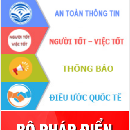
ứng để giữ vững thị trường xuất khẩu
Diễn đàn Kinh tế tư nhân Việt Nam đột
phá cơ chế - Hợp tác công tư
Đề án 06 tạo bước ngoặt đột phá trong
cải cách hành chính tỉnh Đắk Lắk
Kết nối tour, đẩy mạnh chuyển đổi số
để phát triển du lịch Đắk Lắk
Khởi động Dự án Đầu tư xây dựng hạ
tầng kỹ thuật Cụm công nghiệp Tân
Tiến
Gặp mặt các cơ quan báo chí nhân Kỷ
niệm 101 năm Ngày Báo chí Cách
mạng Việt Nam
Đắk Lắk sơ kết 4 năm triển khai thực
hiện Đề án 06 của Chính phủ
Họp báo thông tin về Hội nghị Công bố
Quy hoạch và Xúc tiến đầu tư tỉnh Đắk
Lắk
Khơi thông điểm nghẽn, đẩy nhanh
giải ngân vốn khắc phục thiên tai