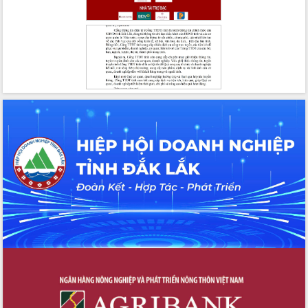
hiện nhiệm vụ quản lý tài sản công
hàng tuần
Tháo gỡ những vướng mắc, đẩy mạnh
công tác cải cách thủ tục hành chính
tại Trung tâm Phục vụ hành chính
công tỉnh
Đắk Lắk: Tôn vinh 46 giải pháp tại Hội
thi Sáng tạo Kỹ thuật 2024 - 2025
Đắk Lắk rà soát, điều chỉnh Đề án 190
về phát triển nuôi trồng thủy sản
Phó Chủ tịch UBND tỉnh Đắk Lắk
Trương Công Thái kiểm tra thực địa
Dự án cao tốc Khánh Hòa - Buôn Ma
Thuột
Định vị cà phê Việt Nam như một “di
sản sống” trong dòng chảy toàn cầu
Xây dựng nông thôn mới: Nâng cao đời
sống người dân từ những mô hình thiết
thực
Quyết liệt tháo gỡ vướng mắc, đẩy