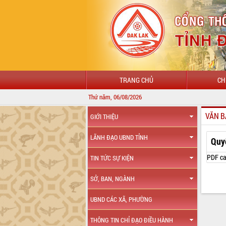
TRANG CHỦ
CH
Thứ năm, 06/08/2026
VĂN B
GIỚI THIỆU
LÃNH ĐẠO UBND TỈNH
Quy
PDF ca
TIN TỨC SỰ KIỆN
SỞ, BAN, NGÀNH
UBND CÁC XÃ, PHƯỜNG
THÔNG TIN CHỈ ĐẠO ĐIỀU HÀNH