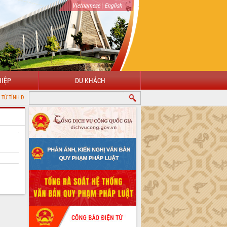
|
Vietnamese
English
IỆP
DU KHÁCH
LẮK