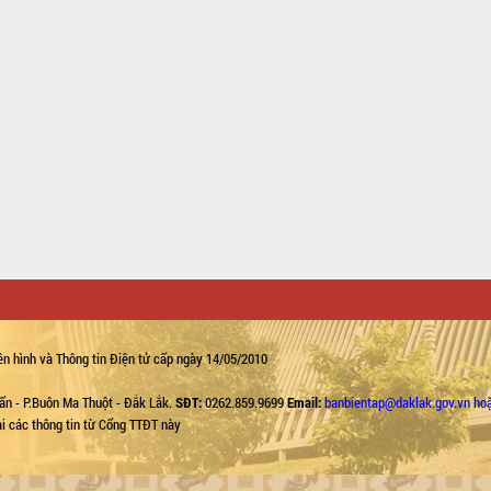
n hình và Thông tin Điện tử cấp ngày 14/05/2010
ẩn - P.Buôn Ma Thuột - Đắk Lắk.
SĐT:
0262.859.9699
Email:
banbientap@daklak.gov.vn ho
lại các thông tin từ Cổng TTĐT này