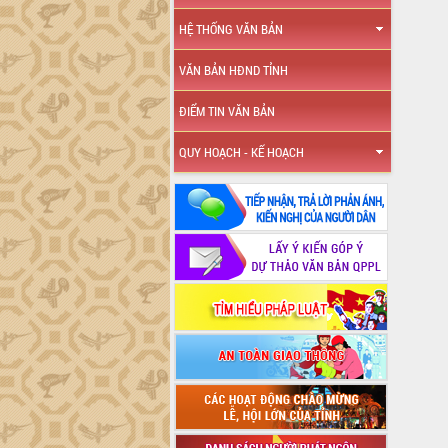
HỆ THỐNG VĂN BẢN
VĂN BẢN HĐND TỈNH
ĐIỂM TIN VĂN BẢN
QUY HOẠCH - KẾ HOẠCH