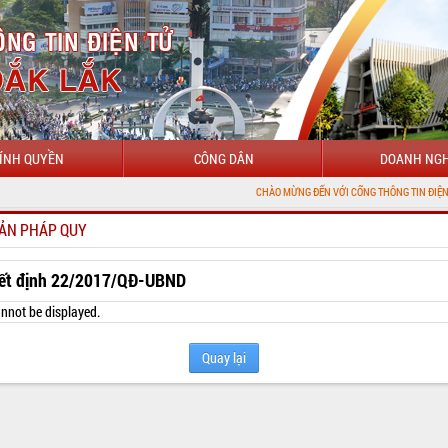
ÍNH QUYỀN
CÔNG DÂN
DOANH NGH
CHÀO MỪNG ĐẾN VỚI CỔNG THÔNG TIN ĐIỆN TỬ TỈNH ĐẮK 
ẢN PHÁP QUY
ết định 22/2017/QĐ-UBND
nnot be displayed.
Quay lại