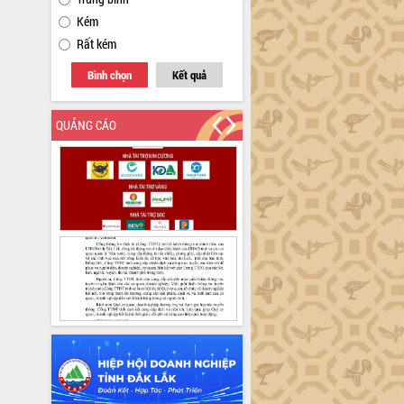
Kém
Rất kém
Bình chọn
Kết quả
QUẢNG CÁO