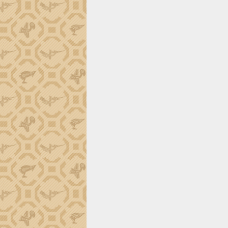
Đắk Lắk công bố Quy hoạch và xúc
tiến đầu tư tỉnh
Ngành cá ngừ Đắk Lắk chủ động thích
ứng để giữ vững thị trường xuất khẩu
Diễn đàn Kinh tế tư nhân Việt Nam đột
phá cơ chế - Hợp tác công tư
Đề án 06 tạo bước ngoặt đột phá trong
cải cách hành chính tỉnh Đắk Lắk
Kết nối tour, đẩy mạnh chuyển đổi số
để phát triển du lịch Đắk Lắk
Khởi động Dự án Đầu tư xây dựng hạ
tầng kỹ thuật Cụm công nghiệp Tân
Tiến
Gặp mặt các cơ quan báo chí nhân Kỷ
niệm 101 năm Ngày Báo chí Cách
mạng Việt Nam
Đắk Lắk sơ kết 4 năm triển khai thực
hiện Đề án 06 của Chính phủ
Họp báo thông tin về Hội nghị Công bố
Quy hoạch và Xúc tiến đầu tư tỉnh Đắk