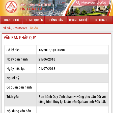
|
Vietnamese
English
TRANG CHỦ
CHÍNH QUYỀN
CÔNG DÂN
DOANH NGHIỆP
DU KHÁCH
Thứ sáu, 07/08/2026
CHÀO MỪ
VĂN BẢN PHÁP QUY
GIỚI THIỆU
LÃNH ĐẠO UBND TỈNH
Số ký hiệu
13/2018/QĐ-UBND
TIN TỨC SỰ KIỆN
Ngày ban hành
21/06/2018
SỞ, BAN, NGÀNH
Ngày hiệu lực
01/07/2018
Người Ký
UBND CÁC XÃ, PHƯỜNG
Cơ quan ban hành
THÔNG TIN CHỈ ĐẠO ĐIỀU HÀNH
Trích yếu
Ban hành Quy định phạm vi vùng phụ cận đối với
HỆ THỐNG VĂN BẢN
công trình thủy lợi khác trên địa bàn tỉnh Đắk Lắk
VĂN BẢN HĐND TỈNH
Nội dung văn bản