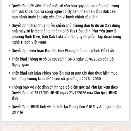
Quyết định Về việc bãi bỏ một số văn bản quy phạm pháp luật trong
VIDEO
lĩnh vực khoa học và công nghệ do Ủy ban nhân dân tỉnh Đắk Lắk
ban hành trước khi sắp xếp đơn vị hành chính cấp tỉnh
Không có file video nào để phát.
Quyết định chấp thuận điều chỉnh chủ trương đầu tư dự án Xây dựng
nhà máy xử lý rác thải tại thành phố Tuy Hòa, tỉnh Phú Yên (nay là
ALBUM ẢNH
phường Bình Kiến, tỉnh Đắk Lắk) của Công ty Cổ phần Tập đoàn công
nghệ T-Tech Việt Nam
Quyết định kiện toàn Ban Chỉ huy Phòng thủ dân sự tỉnh Đắk Lắk
Triển khai Thông tư số 07/2026/TT-BNG ngày 30/6/2026 của Bộ
Ngoại giao
Triển khai Kết luận Phiên họp lần thứ tư Ban Chỉ đạo thực hiện mục
tiêu tăng trưởng kinh tế 02 con số giai đoạn 2026 - 2030
Thông báo Về việc đính chính tọa độ điểm góc tại Phụ lục kèm theo
LIÊN KẾT WEB
Quyết định số 2317/QĐ-UBND ngày 21/7/2026 của Chủ tịch UBND
tỉnh
Quyết định UBND tỉnh về tổ chức lại Trung tâm Y tế Tuy An trực thuộc
Sở Y tế