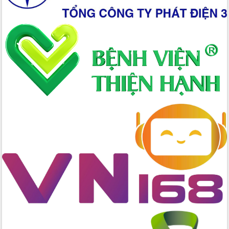
giải phóng mặt bằng Tuyến đường bộ
ven biển
Đắk Lắk nỗ lực thúc đẩy tăng trưởng
kinh tế từ 10% trở lên trong Quý
II/2026
Đắk Lắk ký kết thỏa thuận hợp tác về
chuyển đổi số giai đoạn 2026 – 2030
với Tập đoàn Bưu chính Viễn thông
Việt Nam
Thứ trưởng Bộ Y tế làm việc với tỉnh
Đắk Lắk về phát triển nhân lực y tế
cho trạm y tế cấp xã
Du lịch Đắk Lắk nâng tầm trải nghiệm
du khách thông qua Hệ thống cơ sở dữ
liệu và Bản đồ số
Tập huấn ứng dụng trí tuệ nhân tạo (AI)
trong thương mại điện tử năm 2026
Đoàn đại biểu Quốc hội tỉnh Đắk Lắk
trao đổi thông tin trước Kỳ họp thứ
nhất, Quốc hội khóa XVI
Quyết liệt cải cách hành chính, khơi