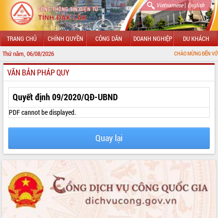
|
Vietnamese
English
TRANG CHỦ
CHÍNH QUYỀN
CÔNG DÂN
DOANH NGHIỆP
DU KHÁCH
Thứ năm, 06/08/2026
CHÀO MỪNG ĐẾN VỚI CỔNG THÔNG
VĂN BẢN PHÁP QUY
GIỚI THIỆU
LÃNH ĐẠO UBND TỈNH
Quyết định 09/2020/QĐ-UBND
TIN TỨC SỰ KIỆN
PDF cannot be displayed.
SỞ, BAN, NGÀNH
Quay lại
UBND CÁC XÃ, PHƯỜNG
THÔNG TIN CHỈ ĐẠO ĐIỀU HÀNH
HỆ THỐNG VĂN BẢN
VĂN BẢN HĐND TỈNH