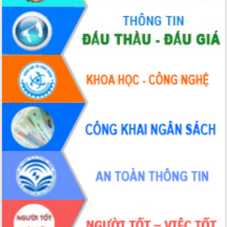
Bàn giải pháp tháo gỡ khó khăn trong
xuất khẩu sầu riêng và triển khai quy
định EUDR
Thứ trưởng Bộ Nông nghiệp và Môi
trường Nguyễn Hoàng Hiệp khảo sát
vùng trồng và doanh nghiệp đóng gói
LIÊN KẾT WEB
sầu riêng tại Đắk Lắk
Trình diễn nghệ thuật chế biến các
món ăn từ sầu riêng
Đắk Lắk công bố Quy hoạch và xúc
tiến đầu tư tỉnh
Ngành cá ngừ Đắk Lắk chủ động thích
ứng để giữ vững thị trường xuất khẩu
Diễn đàn Kinh tế tư nhân Việt Nam đột
phá cơ chế - Hợp tác công tư
Đề án 06 tạo bước ngoặt đột phá trong
cải cách hành chính tỉnh Đắk Lắk
Kết nối tour, đẩy mạnh chuyển đổi số
để phát triển du lịch Đắk Lắk
Khởi động Dự án Đầu tư xây dựng hạ