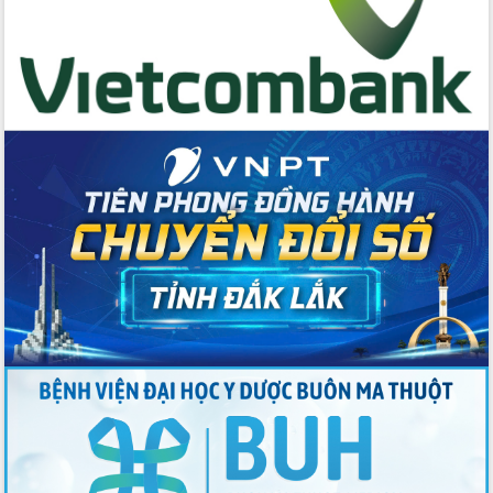
thông nguồn lực phát triển
Nâng cao hiệu lực, hiệu quả HĐND
tỉnh thông qua hiện đại hóa hành chính
Xã Ea Phê gắn cải cách hành chính với
chuyển đổi số
Phó Chủ tịch Thường trực UBND tỉnh
Hồ Thị Nguyên Thảo làm việc tại Trung
tâm Phục vụ hành chính công xã Ea
Phê
Xây dựng nền hành chính số đồng
hành cùng nông dân dân, doanh nghiệp
Giai đoạn 2026-2030, Đắk Lắk phấn
đấu có 77% xã đạt chuẩn nông thôn
mới
Chuyển đổi số 'mở đường' cho nông
nghiệp Đắk Lắk tăng trưởng bứt phá
Triển khai đồng bộ đo đạc, lập hồ sơ
địa chính, hoàn thiện cơ sở dữ liệu đất
đai
Ứng dụng sinh trắc học - Bước tiến
trong hành trình chuyển đổi số tại Đắk