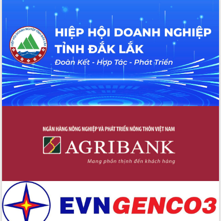
Đắk Lắk rà soát, điều chỉnh Đề án 190
về phát triển nuôi trồng thủy sản
Phó Chủ tịch UBND tỉnh Đắk Lắk
Trương Công Thái kiểm tra thực địa
Dự án cao tốc Khánh Hòa - Buôn Ma
Thuột
Định vị cà phê Việt Nam như một “di
sản sống” trong dòng chảy toàn cầu
Xây dựng nông thôn mới: Nâng cao đời
sống người dân từ những mô hình thiết
thực
Quyết liệt tháo gỡ vướng mắc, đẩy
nhanh tiến độ các dự án trọng điểm
trong Khu kinh tế Nam Phú Yên
Hòn Yến phát triển du lịch gắn với bảo
tồn biển
Lấy ý kiến điều chỉnh Quy hoạch tỉnh
Đắk Lắk thời kỳ 2021-2030, tầm nhìn
đến năm 2050
Phát động chiến dịch 30 ngày đêm