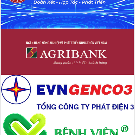
Đẩy mạnh cải cách hành chính, quyết
tâm đạt được mục tiêu tăng trưởng
hai con số trong năm 2026
Tổ chức trang trọng Lễ hội Đền thờ
Lương Văn Chánh năm 2026
Phó Bí thư Tỉnh ủy Đắk Lắk Đỗ Hữu
Huy giữ chức Bí thư Đảng ủy Ủy Ban
Nhân dân tỉnh
Bệnh án điện tử thúc đẩy chuyển đổi
số y tế tại Đắk Lắk
Chuyển đổi số thư viện: Mở rộng
không gian tri thức trong thời đại số
Đánh giá, rút kinh nghiệm công tác tổ
chức diễn tập trước ngày bầu cử
Chương trình “Gặp gỡ hữu nghị –
Friendship Meeting New Year 2026”
Bầu cử Quốc hội và HĐND: Cử tri Đắk
Lắk gửi gắm niềm tin, kỳ vọng vào lá
phiếu
Đắk Lắk sẵn sàng các điều kiện cho