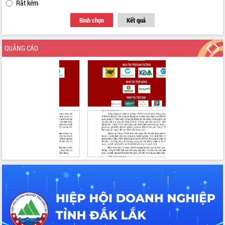
Rất kém
mới
Bình chọn
Kết quả
Chuyển đổi số 'mở đường' cho nông
nghiệp Đắk Lắk tăng trưởng bứt phá
Triển khai đồng bộ đo đạc, lập hồ sơ
QUẢNG CÁO
địa chính, hoàn thiện cơ sở dữ liệu đất
đai
Ứng dụng sinh trắc học - Bước tiến
trong hành trình chuyển đổi số tại Đắk
Lắk
Đắk Lắk nâng cao hiệu quả công tác
Đảng từ Sổ tay đảng viên điện tử
Đắk Lắk đẩy mạnh nuôi biển công
nghệ, hướng tới phát triển thủy sản
bền vững
Tập huấn nâng cao năng lực triển khai
chuyển đổi số cho cán bộ, công chức
cấp xã
Đắk Lắk phát động hưởng ứng Ngày
Quyền của người tiêu dùng Việt Nam
2026