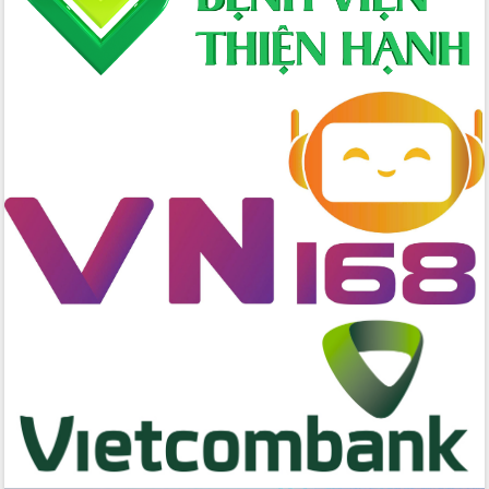
Ngày hội bầu cử đại biểu Quốc hội
khóa XVI và HĐND các cấp nhiệm kỳ
2026-2031
Đảm bảo cuộc bầu cử đại biểu Quốc
hội và đại biểu HĐND các cấp diễn ra
an toàn, hiệu quả, đúng quy định
Thủ tướng Chính phủ Phạm Minh Chính
kiểm tra, chỉ đạo hoàn thành các dự
án cao tốc và thăm khu tái định cư tại
Đắk Lắk
Sôi nổi Hội đua ngựa truyền thống Gò
Thì Thùng mừng Xuân Bính Ngọ 2026
Lãnh đạo tỉnh dâng hương tưởng niệm
tại Đập Đồng Cam đầu Xuân Bính Ngọ
Ngành nông nghiệp phấn đấu tăng
trưởng đạt 5,86% trong năm 2026
UBND tỉnh Đắk Lắk triển khai công tác
quốc phòng, quân sự địa phương năm
2026
Đắk Lắk tập trung toàn lực khắc phục
tồn tại IUU, sẵn sàng làm việc với