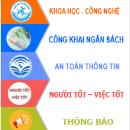
nhanh tiến độ các dự án trọng điểm
trong Khu kinh tế Nam Phú Yên
Hòn Yến phát triển du lịch gắn với bảo
tồn biển
Lấy ý kiến điều chỉnh Quy hoạch tỉnh
Đắk Lắk thời kỳ 2021-2030, tầm nhìn
đến năm 2050
Phát động chiến dịch 30 ngày đêm
giải phóng mặt bằng Tuyến đường bộ
ven biển
Đắk Lắk nỗ lực thúc đẩy tăng trưởng
kinh tế từ 10% trở lên trong Quý
II/2026
Đắk Lắk ký kết thỏa thuận hợp tác về
chuyển đổi số giai đoạn 2026 – 2030
với Tập đoàn Bưu chính Viễn thông
Việt Nam
Thứ trưởng Bộ Y tế làm việc với tỉnh
Đắk Lắk về phát triển nhân lực y tế
cho trạm y tế cấp xã
Du lịch Đắk Lắk nâng tầm trải nghiệm