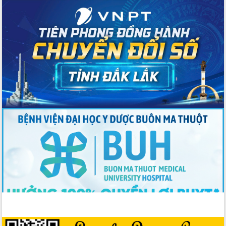
Đoàn thanh tra EC
Chủ tịch UBND tỉnh Tạ Anh Tuấn thăm,
chúc mừng các bệnh viện nhân Ngày
Thầy thuốc Việt Nam
Rộn ràng lễ hội truyền thống Sông
nước Đà Nông lần thứ I năm 2026
Kỳ họp Chuyên đề lần thứ Năm, HĐND
tỉnh Đắk Lắk thông qua các nghị quyết
quan trọng
Thống nhất danh sách giới thiệu ứng
cử đại biểu Quốc hội khoá XVI và đại
biểu HĐND tỉnh Đắk Lắk, nhiệm kỳ
2026-2031
Phát động hai phong trào thi đua quan
trọng trong kỷ nguyên mới
Hội nghị lần thứ tư Ban Chỉ đạo công
tác bầu cử tỉnh Đắk Lắk
Hội nghị Báo cáo viên Trung ương
tháng 01/2026
Phó Thủ tướng Hồ Quốc Dũng đánh giá