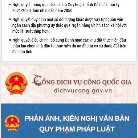
ứng để giữ vững thị trường xuất khẩu
Nghị quyết thông qua điều chỉnh Quy hoạch tỉnh Đắk Lắk thời kỳ
Diễn đàn Kinh tế tư nhân Việt Nam đột
2021-2030, tầm nhìn đến năm 2050.
phá cơ chế - Hợp tác công tư
Nghị quyết quy định một số đối tượng khác được vay từ nguồn vốn
Đề án 06 tạo bước ngoặt đột phá trong
ngân sách địa phương ủy thác qua Ngân hàng Chính sách xã hội với
cải cách hành chính tỉnh Đắk Lắk
mức lãi suất thấp hơn.
Kết nối tour, đẩy mạnh chuyển đổi số
Nghị quyết điều chỉnh, bổ sung Danh mục các khu đất thực hiện đấu
để phát triển du lịch Đắk Lắk
thầu lựa chọn nhà đầu tư thực hiện dự án đầu tư có sử dụng đất trên
Khởi động Dự án Đầu tư xây dựng hạ
địa bàn tỉnh
tầng kỹ thuật Cụm công nghiệp Tân
Tiến
Gặp mặt các cơ quan báo chí nhân Kỷ
niệm 101 năm Ngày Báo chí Cách
mạng Việt Nam
Đắk Lắk sơ kết 4 năm triển khai thực
hiện Đề án 06 của Chính phủ
Họp báo thông tin về Hội nghị Công bố
Quy hoạch và Xúc tiến đầu tư tỉnh Đắk
Lắk
Khơi thông điểm nghẽn, đẩy nhanh
giải ngân vốn khắc phục thiên tai