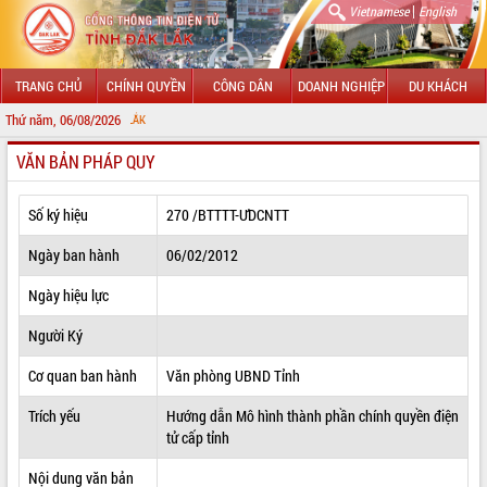
|
Vietnamese
English
TRANG CHỦ
CHÍNH QUYỀN
CÔNG DÂN
DOANH NGHIỆP
DU KHÁCH
Thứ năm, 06/08/2026
CHÀO MỪNG 
VĂN BẢN PHÁP QUY
GIỚI THIỆU
LÃNH ĐẠO UBND TỈNH
Số ký hiệu
270 /BTTTT-ƯDCNTT
TIN TỨC SỰ KIỆN
Ngày ban hành
06/02/2012
SỞ, BAN, NGÀNH
Ngày hiệu lực
Người Ký
UBND CÁC XÃ, PHƯỜNG
Cơ quan ban hành
Văn phòng UBND Tỉnh
THÔNG TIN CHỈ ĐẠO ĐIỀU HÀNH
Trích yếu
Hướng dẫn Mô hình thành phần chính quyền điện
HỆ THỐNG VĂN BẢN
tử cấp tỉnh
VĂN BẢN HĐND TỈNH
Nội dung văn bản