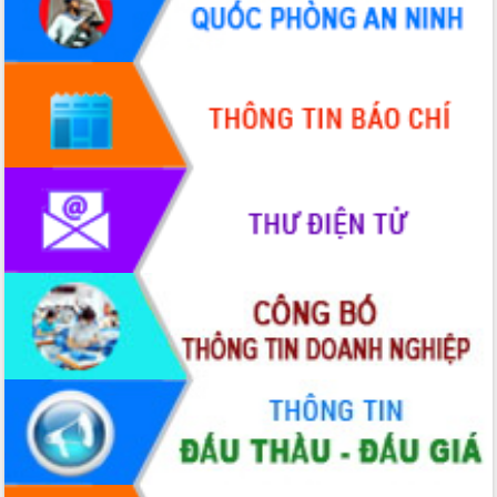
hiện nhiệm vụ quản lý tài sản công
hàng tuần
Tháo gỡ những vướng mắc, đẩy mạnh
công tác cải cách thủ tục hành chính
tại Trung tâm Phục vụ hành chính
công tỉnh
Đắk Lắk: Tôn vinh 46 giải pháp tại Hội
thi Sáng tạo Kỹ thuật 2024 - 2025
Đắk Lắk rà soát, điều chỉnh Đề án 190
về phát triển nuôi trồng thủy sản
Phó Chủ tịch UBND tỉnh Đắk Lắk
Trương Công Thái kiểm tra thực địa
Dự án cao tốc Khánh Hòa - Buôn Ma
Thuột
Định vị cà phê Việt Nam như một “di
sản sống” trong dòng chảy toàn cầu
Xây dựng nông thôn mới: Nâng cao đời
sống người dân từ những mô hình thiết
thực
Quyết liệt tháo gỡ vướng mắc, đẩy