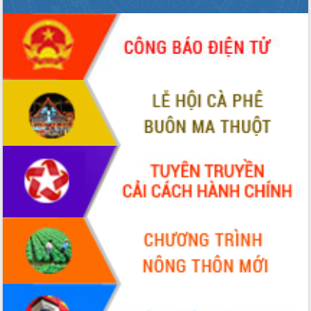
HĐND tỉnh thông qua điều chỉnh Quy
hoạch tỉnh thời kỳ 2021-2030
Hội thảo góp ý hồ sơ điều chỉnh quy
hoạch tỉnh Đắk Lắk thời kỳ 2021-2030,
tầm nhìn đến năm 2050
Nâng cao hiệu quả hoạt động của các
doanh nghiệp nhà nước
Hội nghị triển khai kết nối mạng
truyền số liệu chuyên dùng phục vụ cơ
quan Đảng, Nhà nước
Lễ phát động chuỗi hoạt động chung
tay làm sạch môi trường
Xã Ea Kar bước chuyển mình trong
công tác cải cách hành chính mô hình
mới
UBND tỉnh họp báo định kỳ tháng 4
năm 2026
Hội thảo khoa học “Giải pháp thúc đẩy
phát triển nền kinh tế xanh tại tỉnh
Đắk Lắk”
Tăng cường giám sát, đôn đốc thực