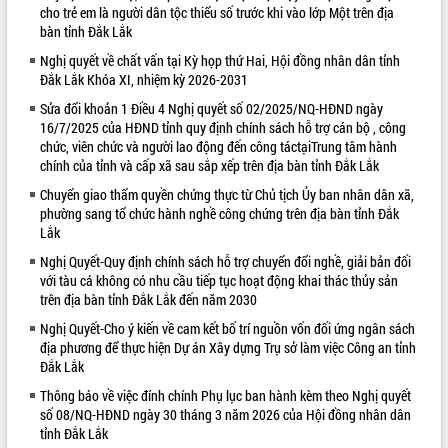
cho trẻ em là người dân tộc thiểu số trước khi vào lớp Một trên địa
Rà soát, hoàn thiện hệ thống thiết chế
bàn tỉnh Đắk Lắk
văn hóa, thể thao đáp ứng yêu cầu
phát triển mới
Nghị quyết về chất vấn tại Kỳ họp thứ Hai, Hội đồng nhân dân tỉnh
Đắk Lắk Khóa XI, nhiệm kỳ 2026-2031
Thường trực HĐND tỉnh Đắk Lắk gặp
mặt Đoàn chuyên gia y tế TP. Hồ Chí
Sửa đổi khoản 1 Điều 4 Nghị quyết số 02/2025/NQ-HĐND ngày
Minh
16/7/2025 của HĐND tỉnh quy định chính sách hỗ trợ cán bộ , công
LIÊN KẾT WEB
chức, viên chức và người lao động đến công táctạiTrung tâm hành
Lễ truy điệu và an táng hài cốt liệt sĩ
chính của tỉnh và cấp xã sau sắp xếp trên địa bàn tỉnh Đắk Lắk
tại Nghĩa trang Liệt sĩ xã Sơn Hòa
Bàn giải pháp tháo gỡ khó khăn trong
Chuyển giao thẩm quyền chứng thực từ Chủ tịch Ủy ban nhân dân xã,
xuất khẩu sầu riêng và triển khai quy
phường sang tổ chức hành nghề công chứng trên địa bàn tỉnh Đắk
Lắk
định EUDR
Thứ trưởng Bộ Nông nghiệp và Môi
Nghị Quyết-Quy định chính sách hỗ trợ chuyển đổi nghề, giải bản đối
trường Nguyễn Hoàng Hiệp khảo sát
với tàu cá không có nhu cầu tiếp tục hoạt động khai thác thủy sản
vùng trồng và doanh nghiệp đóng gói
trên địa bàn tỉnh Đắk Lắk đến năm 2030
sầu riêng tại Đắk Lắk
Nghị Quyết-Cho ý kiến về cam kết bố trí nguồn vốn đối ứng ngân sách
Trình diễn nghệ thuật chế biến các
địa phương để thực hiện Dự án Xây dựng Trụ sở làm việc Công an tỉnh
món ăn từ sầu riêng
Đắk Lắk
Đắk Lắk công bố Quy hoạch và xúc
Thông báo về việc đính chính Phụ lục ban hành kèm theo Nghị quyết
tiến đầu tư tỉnh
số 08/NQ-HĐND ngày 30 tháng 3 năm 2026 của Hội đồng nhân dân
Ngành cá ngừ Đắk Lắk chủ động thích
tỉnh Đắk Lắk