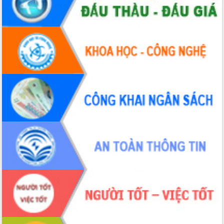
Hòn Yến phát triển du lịch gắn với bảo
tồn biển
Lấy ý kiến điều chỉnh Quy hoạch tỉnh
Đắk Lắk thời kỳ 2021-2030, tầm nhìn
đến năm 2050
Phát động chiến dịch 30 ngày đêm
giải phóng mặt bằng Tuyến đường bộ
ven biển
Đắk Lắk nỗ lực thúc đẩy tăng trưởng
kinh tế từ 10% trở lên trong Quý
II/2026
Đắk Lắk ký kết thỏa thuận hợp tác về
chuyển đổi số giai đoạn 2026 – 2030
với Tập đoàn Bưu chính Viễn thông
Việt Nam
Thứ trưởng Bộ Y tế làm việc với tỉnh
Đắk Lắk về phát triển nhân lực y tế
cho trạm y tế cấp xã
Du lịch Đắk Lắk nâng tầm trải nghiệm
du khách thông qua Hệ thống cơ sở dữ
liệu và Bản đồ số