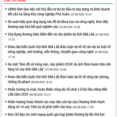
phát triển mới
UBND tỉnh làm việc với Chủ đầu tư dự án Đầu tư xây dựng và kinh doanh
Thường trực HĐND tỉnh Đắk Lắk gặp
kết cấu hạ tầng Khu công nghiệp Phú Xuân
(07/08/2026, 19:47)
mặt Đoàn chuyên gia y tế TP. Hồ Chí
Rà soát hiệu quả ứng dụng các đề tài khoa học và công nghệ, thúc đẩy
Minh
THỐNG KÊ TRUY CẬP
thương mại hóa kết quả nghiên cứu
(07/08/2026, 18:34)
Lễ truy điệu và an táng hài cốt liệt sĩ
tại Nghĩa trang Liệt sĩ xã Sơn Hòa
Hôm nay:
4790
Xây dựng thương hiệu điểm đến và sản phẩm du lịch Đắk Lắk
(07/08/2026,
17:21)
Bàn giải pháp tháo gỡ khó khăn trong
Tất cả:
66050113
xuất khẩu sầu riêng và triển khai quy
Đoàn đại biểu Quốc hội tỉnh Đắk Lắk thảo luận tại tổ về các dự án luật về
định EUDR
nông nghiệp, môi trường, viễn thông, chuyển giao công nghệ
(07/08/2026,
Thứ trưởng Bộ Nông nghiệp và Môi
17:12)
trường Nguyễn Hoàng Hiệp khảo sát
Ra mắt “Bản đồ số nông sản, sản phẩm OCOP, du lịch thôn buôn trên nền
vùng trồng và doanh nghiệp đóng gói
tảng số của tỉnh Đắk Lắk”
(07/08/2026, 16:46)
sầu riêng tại Đắk Lắk
Đoàn đại biểu Quốc hội tỉnh Đắk Lắk thảo luận tại tổ về công tác phòng,
Trình diễn nghệ thuật chế biến các
chống tội phạm
(06/08/2026, 18:32)
món ăn từ sầu riêng
Khẩn trương rà soát, hoàn thiện công tác tổ chức Lễ hội Sầu riêng Đắk
Đắk Lắk công bố Quy hoạch và xúc
Lắk năm 2026
(06/08/2026, 18:27)
tiến đầu tư tỉnh
Khẩn trương hoàn thành các mục tiêu còn lại của Chương trình hành
Ngành cá ngừ Đắk Lắk chủ động thích
động số 14 của Tỉnh ủy về phát triển văn hóa
(06/08/2026, 17:30)
ứng để giữ vững thị trường xuất khẩu
Ban Chỉ đạo An ninh mạng quốc gia họp phiên thường kỳ lần thứ hai
Diễn đàn Kinh tế tư nhân Việt Nam đột