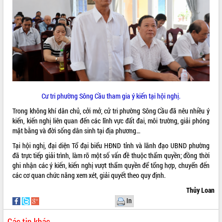
VIDEO
Loading the player...
Khám bệnh, cấp phát thuốc miễn phí
và tặng quà người dân xã Cư Pui
Hội nghị UBND tỉnh Đắk Lắk thường kỳ
tháng 7/2026
Lễ truy tặng danh hiệu “Bà Mẹ Việt
Cư tri phường Sông Cầu tham gia ý kiến tại hội nghị.
Nam Anh hùng” và trao Huân chương
Trong không khí dân chủ, cởi mở, cử tri phường Sông Cầu đã nêu nhiều ý
Lao động
kiến, kiến nghị liên quan đến các lĩnh vực đất đai, môi trường, giải phóng
ALBUM ẢNH
UBND tỉnh Đắk Lắk triển khai nhiệm
mặt bằng và đời sống dân sinh tại địa phương…
vụ 6 tháng cuối năm 2026
Tại hội nghị, đại diện Tổ đại biểu HĐND tỉnh và lãnh đạo UBND phường
Kỳ họp thứ Hai, Hội đồng nhân dân
đã trực tiếp giải trình, làm rõ một số vấn đề thuộc thẩm quyền; đồng thời
tỉnh khóa XI quyết nghị nhiều nội dung
ghi nhận các ý kiến, kiến nghị vượt thẩm quyền để tổng hợp, chuyển đến
quan trọng
các cơ quan chức năng xem xét, giải quyết theo quy định.
Bí thư Tỉnh ủy Lương Nguyễn Minh
Triết thăm, tặng quà người có công với
Thủy Loan
cách mạng
In
Rà soát, hoàn thiện hệ thống thiết chế
Các tin khác
văn hóa, thể thao đáp ứng yêu cầu
LIÊN KẾT WEB