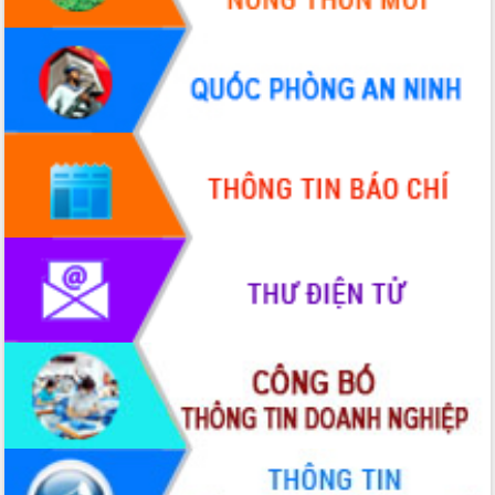
Tháo gỡ những vướng mắc, đẩy mạnh
công tác cải cách thủ tục hành chính
tại Trung tâm Phục vụ hành chính
công tỉnh
Đắk Lắk: Tôn vinh 46 giải pháp tại Hội
thi Sáng tạo Kỹ thuật 2024 - 2025
Đắk Lắk rà soát, điều chỉnh Đề án 190
về phát triển nuôi trồng thủy sản
Phó Chủ tịch UBND tỉnh Đắk Lắk
Trương Công Thái kiểm tra thực địa
Dự án cao tốc Khánh Hòa - Buôn Ma
Thuột
Định vị cà phê Việt Nam như một “di
sản sống” trong dòng chảy toàn cầu
Xây dựng nông thôn mới: Nâng cao đời
sống người dân từ những mô hình thiết
thực
Quyết liệt tháo gỡ vướng mắc, đẩy
nhanh tiến độ các dự án trọng điểm
trong Khu kinh tế Nam Phú Yên