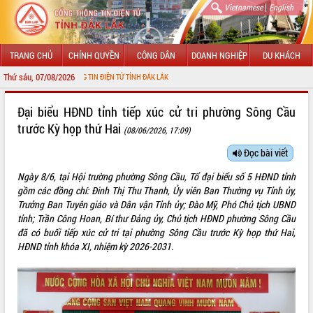
|
Vietnamese
English
TRANG CHỦ
CHÍNH QUYỀN
CÔNG DÂN
DOANH NGHIỆP
DU KHÁCH
Thứ sáu, 07/08/2026
ỚI CỔNG THÔNG TIN ĐIỆN TỬ TỈNH ĐẮK LẮK
GIỚI THIỆU
Đại biểu HĐND tỉnh tiếp xúc cử tri phường Sông Cầu
trước Kỳ họp thứ Hai
(08/06/2026, 17:09)
LÃNH ĐẠO UBND TỈNH
Đọc bài viết
TIN TỨC SỰ KIỆN
Ngày 8/6, tại Hội trường phường Sông Cầu, Tổ đại biểu số 5 HĐND tỉnh
SỞ, BAN, NGÀNH
gồm các đồng chí: Đinh Thị Thu Thanh, Ủy viên Ban Thường vụ Tỉnh ủy,
Trưởng Ban Tuyên giáo và Dân vận Tỉnh ủy; Đào Mỹ, Phó Chủ tịch UBND
UBND CÁC XÃ, PHƯỜNG
tỉnh; Trần Công Hoan, Bí thư Đảng ủy, Chủ tịch HĐND phường Sông Cầu
đã có buổi tiếp xúc cử tri tại phường Sông Cầu trước Kỳ họp thứ Hai,
HĐND tỉnh khóa XI, nhiệm kỳ 2026-2031.
THÔNG TIN CHỈ ĐẠO ĐIỀU HÀNH
HỆ THỐNG VĂN BẢN
VĂN BẢN HĐND TỈNH