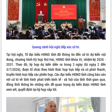
ĐIỂM TIN VĂN BẢN
QUY HOẠCH - KẾ HOẠCH
Quang cảnh hội nghị tiếp xúc cử tri.
Tại hội nghị, Tổ đại biểu HĐND tỉnh đã thông tin đến cử tri dự kiến nội
dung, chương trình Kỳ họp thứ Hai, HĐND tỉnh khóa XI, nhiệm kỳ 2026 -
2031. Theo đó, kỳ họp dự kiến diễn ra trong 2 ngày (từ ngày 2 đến
3/7/2026), được tổ chức theo hình thức họp trực tiếp và có phát thanh,
truyền hình trực tiếp các phiên họp. Các đại biểu HĐND tỉnh cũng báo cáo
với cử tri về tình hình phát triển kinh tế - xã hội của tỉnh thời gian qua,
đồng thời thông tin những vấn đề quan trọng dự kiến được HĐND tỉnh
xem xét, quyết định tại kỳ họp sắp tới.