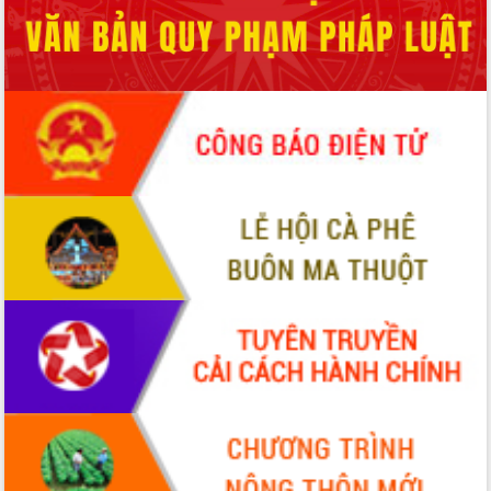
Hội thảo góp ý hồ sơ điều chỉnh quy
hoạch tỉnh Đắk Lắk thời kỳ 2021-2030,
tầm nhìn đến năm 2050
Nâng cao hiệu quả hoạt động của các
doanh nghiệp nhà nước
Hội nghị triển khai kết nối mạng
truyền số liệu chuyên dùng phục vụ cơ
quan Đảng, Nhà nước
Lễ phát động chuỗi hoạt động chung
tay làm sạch môi trường
Xã Ea Kar bước chuyển mình trong
công tác cải cách hành chính mô hình
mới
UBND tỉnh họp báo định kỳ tháng 4
năm 2026
Hội thảo khoa học “Giải pháp thúc đẩy
phát triển nền kinh tế xanh tại tỉnh
Đắk Lắk”
Tăng cường giám sát, đôn đốc thực
hiện nhiệm vụ quản lý tài sản công
hàng tuần