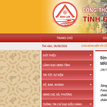
TRANG CHỦ
CH
Thứ năm, 06/08/2026
GIỚI THIỆU
Bện
MRI
LÃNH ĐẠO UBND TỈNH
(26/1
TIN TỨC SỰ KIỆN
SỞ, BAN, NGÀNH
Sáng
Forc
UBND CÁC XÃ, PHƯỜNG
chiế
chăm
THÔNG TIN CHỈ ĐẠO ĐIỀU HÀNH