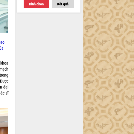
Bình chọn
Kết quả
cao
của
 khoa
 mạch
 trong
 Dược
n đại
ác sĩ