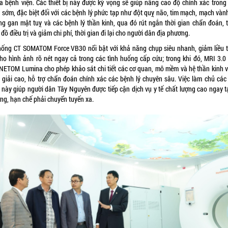
ủa bệnh viện. Các thiết bị này được kỳ vọng sẽ giúp nâng cao độ chính xác trong
 sớm, đặc biệt đối với các bệnh lý phức tạp như đột quỵ não, tim mạch, mạch vành
ng gan mật tuỵ và các bệnh lý thần kinh, qua đó rút ngắn thời gian chẩn đoán, t
đồ điều trị và giảm chi phí, thời gian đi lại cho người dân địa phương.
hống CT SOMATOM Force VB30 nổi bật với khả năng chụp siêu nhanh, giảm liều ti
cho hình ảnh rõ nét ngay cả trong các tình huống cấp cứu; trong khi đó, MRI 3.0 
ETOM Lumina cho phép khảo sát chi tiết các cơ quan, mô mềm và hệ thần kinh v
 giải cao, hỗ trợ chẩn đoán chính xác các bệnh lý chuyên sâu. Việc làm chủ các
 này giúp người dân Tây Nguyên được tiếp cận dịch vụ y tế chất lượng cao ngay tạ
ng, hạn chế phải chuyển tuyến xa.