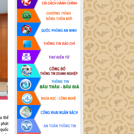
u thế
 phát
p quốc