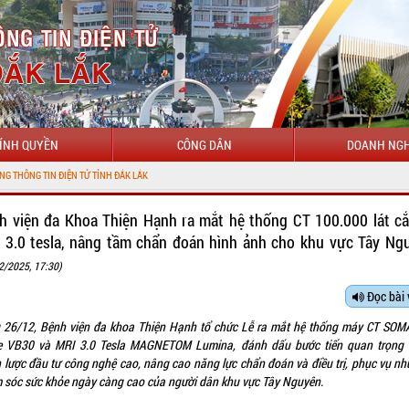
ÍNH QUYỀN
CÔNG DÂN
DOANH NGH
h viện đa Khoa Thiện Hạnh ra mắt hệ thống CT 100.000 lát cắ
 3.0 tesla, nâng tầm chẩn đoán hình ảnh cho khu vực Tây Ng
2/2025, 17:30)
Đọc bài 
 26/12, Bệnh viện đa khoa Thiện Hạnh tổ chức Lễ ra mắt hệ thống máy CT SO
e VB30 và MRI 3.0 Tesla MAGNETOM Lumina, đánh dấu bước tiến quan trọng 
n lược đầu tư công nghệ cao, nâng cao năng lực chẩn đoán và điều trị, phục vụ nh
 sóc sức khỏe ngày càng cao của người dân khu vực Tây Nguyên.