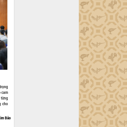
trọng
o cam
 từng
g cho
im Bảo