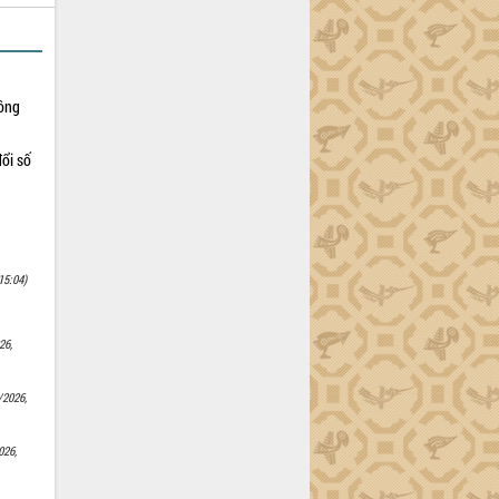
Nông
ổi số
15:04)
26,
/2026,
026,