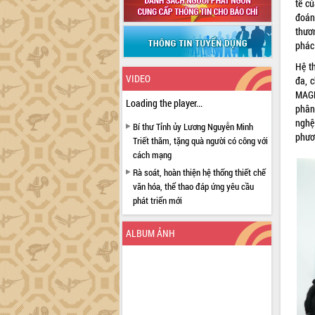
tế c
đoán
thươ
phác 
Hệ t
VIDEO
đa, 
MAGN
Loading the player...
phân
nghệ
Bí thư Tỉnh ủy Lương Nguyễn Minh
phươ
Triết thăm, tặng quà người có công với
cách mạng
Rà soát, hoàn thiện hệ thống thiết chế
văn hóa, thể thao đáp ứng yêu cầu
phát triển mới
Thường trực HĐND tỉnh Đắk Lắk gặp
mặt Đoàn chuyên gia y tế TP. Hồ Chí
ALBUM ẢNH
Minh
Lễ truy điệu và an táng hài cốt liệt sĩ
tại Nghĩa trang Liệt sĩ xã Sơn Hòa
Bàn giải pháp tháo gỡ khó khăn trong
xuất khẩu sầu riêng và triển khai quy