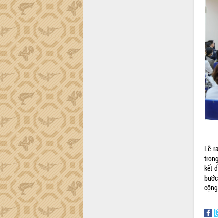
Gặp mặt các cơ quan báo chí nhân Kỷ
niệm 101 năm Ngày Báo chí Cách
mạng Việt Nam
Đắk Lắk sơ kết 4 năm triển khai thực
hiện Đề án 06 của Chính phủ
Họp báo thông tin về Hội nghị Công bố
Quy hoạch và Xúc tiến đầu tư tỉnh Đắk
Lắk
Khơi thông điểm nghẽn, đẩy nhanh
giải ngân vốn khắc phục thiên tai
HĐND tỉnh thông qua điều chỉnh Quy
hoạch tỉnh thời kỳ 2021-2030
Hội thảo góp ý hồ sơ điều chỉnh quy
hoạch tỉnh Đắk Lắk thời kỳ 2021-2030,
Lễ r
tầm nhìn đến năm 2050
tron
Nâng cao hiệu quả hoạt động của các
kết 
doanh nghiệp nhà nước
bước
Hội nghị triển khai kết nối mạng
cộng
truyền số liệu chuyên dùng phục vụ cơ
quan Đảng, Nhà nước