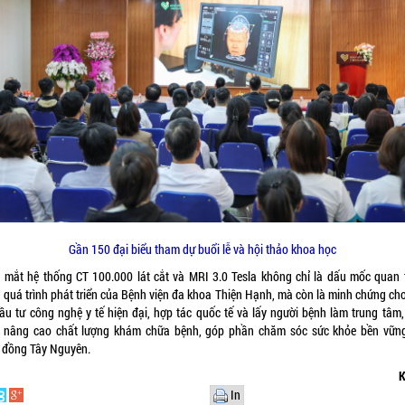
Gần 150 đại biểu tham dự buổi lễ và hội thảo khoa học
a mắt hệ thống CT 100.000 lát cắt và MRI 3.0 Tesla không chỉ là dấu mốc quan 
g quá trình phát triển của Bệnh viện đa khoa Thiện Hạnh, mà còn là minh chứng ch
đầu tư công nghệ y tế hiện đại, hợp tác quốc tế và lấy người bệnh làm trung tâm,
 nâng cao chất lượng khám chữa bệnh, góp phần chăm sóc sức khỏe bền vữn
 đồng Tây Nguyên.
K
In