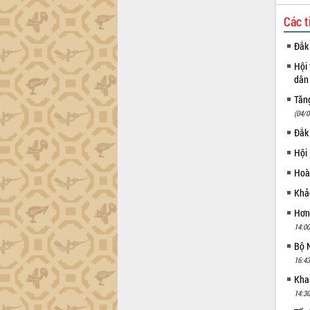
Lễ phát động chuỗi hoạt động chung
tay làm sạch môi trường
Các t
Xã Ea Kar bước chuyển mình trong
Đắk 
công tác cải cách hành chính mô hình
mới
Hội 
UBND tỉnh họp báo định kỳ tháng 4
dân 
năm 2026
Tăng
Hội thảo khoa học “Giải pháp thúc đẩy
(04/0
phát triển nền kinh tế xanh tại tỉnh
Đắk
Đắk Lắk”
Hội
Tăng cường giám sát, đôn đốc thực
hiện nhiệm vụ quản lý tài sản công
Hoà
hàng tuần
Khảo
Tháo gỡ những vướng mắc, đẩy mạnh
công tác cải cách thủ tục hành chính
Hơn
tại Trung tâm Phục vụ hành chính
14:00
công tỉnh
Bộ N
Đắk Lắk: Tôn vinh 46 giải pháp tại Hội
16:43
thi Sáng tạo Kỹ thuật 2024 - 2025
Kha
Đắk Lắk rà soát, điều chỉnh Đề án 190
14:30
về phát triển nuôi trồng thủy sản