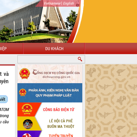
|
Vietnamese
English
IỆP
DU KHÁCH
CHÀO MỪNG ĐẾN VỚI CỔNG THÔNG TIN ĐIỆN TỬ TỈNH ĐẮK LẮK
t và
uyên
viết
MATOM
trong
u cầu