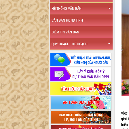
HỆ THỐNG VĂN BẢN
VĂN BẢN HĐND TỈNH
ĐIỂM TIN VĂN BẢN
QUY HOẠCH - KẾ HOẠCH
Việc
giới
triển