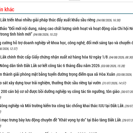
in khác
Lắk triển khai nhiều giải pháp thúc đẩy xuất khẩu sầu riêng
(04/08/2026, 16:30)
thảo “Đổi mới nội dung, nâng cao chất lượng sinh hoạt và hoạt động của Chi hội 
trong tình hình mới”
(04/08/2026, 15:23)
 cường hỗ trợ doanh nghiệp về khoa học, công nghệ, đổi mới sáng tạo và chuyển đ
8/2026, 12:37)
 Lắk chính thức cấp Giấy chứng nhận xuất xứ hàng hóa từ ngày 1/8
(04/08/2026, 08:30)
 Nông dân tỉnh Đắk Lắk sơ kết công tác 6 tháng đầu năm 2026
(03/08/2026, 15:28)
n thành giải phóng mặt bằng tuyến đường trọng điểm qua xã Hòa Xuân
(03/08/2026, 
 sát xây dựng tour trải nghiệm, thưởng thức sầu riêng tại vườn
(31/07/2026, 14:57)
 200 cán bộ cơ sở được bồi dưỡng nghiệp vụ công tác tín ngưỡng, tôn giáo
(30/07/20
)
ông nghiệp và Môi trường kiểm tra công tác chống khai thác IUU tại Đắk Lắk
(29/07
)
i mạc trưng bày lưu động chuyên đề "Khát vọng tự do" tại Bảo tàng Đắk Lắk
(29/07/2
)