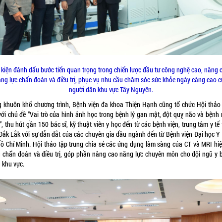
 kiện đánh dấu bước tiến quan trọng trong chiến lược đầu tư công nghệ cao, nâng 
ng lực chẩn đoán và điều trị, phục vụ nhu cầu chăm sóc sức khỏe ngày càng cao 
người dân khu vực Tây Nguyên.
g khuôn khổ chương trình, Bệnh viện đa khoa Thiện Hạnh cũng tổ chức Hội thảo
với chủ đề “Vai trò của hình ảnh học trong bệnh lý gan mật, đột quỵ não và bệnh
, thu hút gần 150 bác sĩ, kỹ thuật viên y học đến từ các bệnh viện, trung tâm y tế
 Đắk Lắk với sự dẫn dắt của các chuyên gia đầu ngành đến từ Bệnh viện Đại học Y
Hồ Chí Minh. Hội thảo tập trung chia sẻ các ứng dụng lâm sàng của CT và MRI hiệ
g chẩn đoán và điều trị, góp phần nâng cao năng lực chuyên môn cho đội ngũ y b
 khu vực.