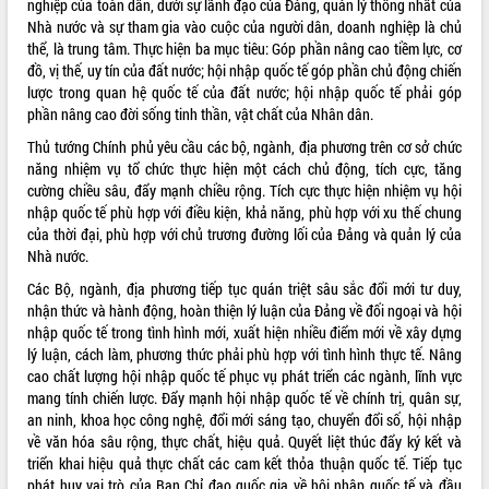
nghiệp của toàn dân, dưới sự lãnh đạo của Đảng, quản lý thống nhất của
Nhà nước và sự tham gia vào cuộc của người dân, doanh nghiệp là chủ
thể, là trung tâm. Thực hiện ba mục tiêu: Góp phần nâng cao tiềm lực, cơ
đồ, vị thế, uy tín của đất nước; hội nhập quốc tế góp phần chủ động chiến
lược trong quan hệ quốc tế của đất nước; hội nhập quốc tế phải góp
phần nâng cao đời sống tinh thần, vật chất của Nhân dân.
Thủ tướng Chính phủ yêu cầu các bộ, ngành, địa phương trên cơ sở chức
năng nhiệm vụ tổ chức thực hiện một cách chủ động, tích cực, tăng
cường chiều sâu, đẩy mạnh chiều rộng. Tích cực thực hiện nhiệm vụ hội
nhập quốc tế phù hợp với điều kiện, khả năng, phù hợp với xu thế chung
của thời đại, phù hợp với chủ trương đường lối của Đảng và quản lý của
Nhà nước.
Các Bộ, ngành, địa phương tiếp tục quán triệt sâu sắc đổi mới tư duy,
nhận thức và hành động, hoàn thiện lý luận của Đảng về đối ngoại và hội
nhập quốc tế trong tình hình mới, xuất hiện nhiều điểm mới về xây dựng
lý luận, cách làm, phương thức phải phù hợp với tình hình thực tế. Nâng
cao chất lượng hội nhập quốc tế phục vụ phát triển các ngành, lĩnh vực
mang tính chiến lược. Đẩy mạnh hội nhập quốc tế về chính trị, quân sự,
an ninh, khoa học công nghệ, đổi mới sáng tạo, chuyển đổi số, hội nhập
về văn hóa sâu rộng, thực chất, hiệu quả. Quyết liệt thúc đẩy ký kết và
triển khai hiệu quả thực chất các cam kết thỏa thuận quốc tế. Tiếp tục
phát huy vai trò của Ban Chỉ đạo quốc gia về hội nhập quốc tế và đầu