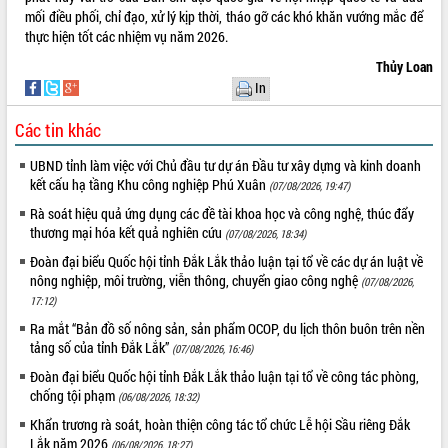
mối điều phối, chỉ đạo, xử lý kịp thời, tháo gỡ các khó khăn vướng mắc để
thực hiện tốt các nhiệm vụ năm 2026.
Thủy Loan
In
Các tin khác
UBND tỉnh làm việc với Chủ đầu tư dự án Đầu tư xây dựng và kinh doanh
kết cấu hạ tầng Khu công nghiệp Phú Xuân
(07/08/2026, 19:47)
Rà soát hiệu quả ứng dụng các đề tài khoa học và công nghệ, thúc đẩy
thương mại hóa kết quả nghiên cứu
(07/08/2026, 18:34)
Đoàn đại biểu Quốc hội tỉnh Đắk Lắk thảo luận tại tổ về các dự án luật về
nông nghiệp, môi trường, viễn thông, chuyển giao công nghệ
(07/08/2026,
17:12)
Ra mắt “Bản đồ số nông sản, sản phẩm OCOP, du lịch thôn buôn trên nền
tảng số của tỉnh Đắk Lắk”
(07/08/2026, 16:46)
Đoàn đại biểu Quốc hội tỉnh Đắk Lắk thảo luận tại tổ về công tác phòng,
chống tội phạm
(06/08/2026, 18:32)
Khẩn trương rà soát, hoàn thiện công tác tổ chức Lễ hội Sầu riêng Đắk
Lắk năm 2026
(06/08/2026, 18:27)