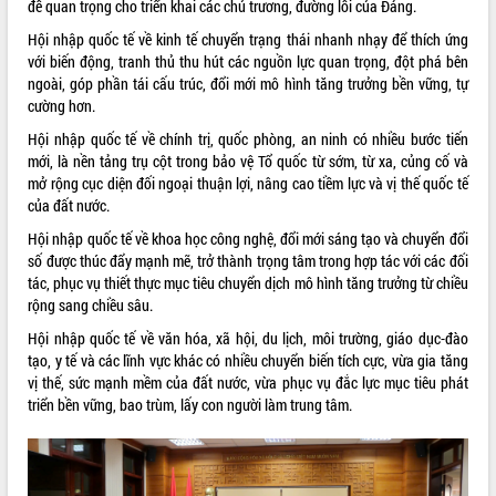
đề quan trọng cho triển khai các chủ trương, đường lối của Đảng.
VIDEO
Hội nhập quốc tế về kinh tế chuyển trạng thái nhanh nhạy để thích ứng
với biến động, tranh thủ thu hút các nguồn lực quan trọng, đột phá bên
Không có file video nào để phát.
ngoài, góp phần tái cấu trúc, đổi mới mô hình tăng trưởng bền vững, tự
cường hơn.
ALBUM ẢNH
Hội nhập quốc tế về chính trị, quốc phòng, an ninh có nhiều bước tiến
mới, là nền tảng trụ cột trong bảo vệ Tổ quốc từ sớm, từ xa, củng cố và
mở rộng cục diện đối ngoại thuận lợi, nâng cao tiềm lực và vị thế quốc tế
của đất nước.
Hội nhập quốc tế về khoa học công nghệ, đổi mới sáng tạo và chuyển đổi
số được thúc đẩy mạnh mẽ, trở thành trọng tâm trong hợp tác với các đối
tác, phục vụ thiết thực mục tiêu chuyển dịch mô hình tăng trưởng từ chiều
rộng sang chiều sâu.
Hội nhập quốc tế về văn hóa, xã hội, du lịch, môi trường, giáo dục-đào
LIÊN KẾT WEB
tạo, y tế và các lĩnh vực khác có nhiều chuyển biến tích cực, vừa gia tăng
vị thế, sức mạnh mềm của đất nước, vừa phục vụ đắc lực mục tiêu phát
triển bền vững, bao trùm, lấy con người làm trung tâm.
THỐNG KÊ TRUY CẬP
Hôm nay:
5929