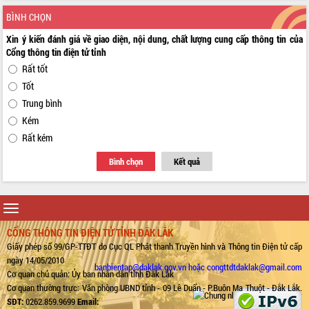
BÌNH CHỌN
Xin ý kiến đánh giá về giao diện, nội dung, chất lượng cung cấp thông tin của
Cổng thông tin điện tử tỉnh
Rất tốt
Tốt
Trung bình
Kém
Rất kém
Bình chọn
Kết quả
Toggle
navigation
CỔNG THÔNG TIN ĐIỆN TỬ TỈNH ĐẮK LẮK
Giấy phép số 99/GP-TTĐT do Cục QL Phát thanh Truyền hình và Thông tin Điện tử cấp
ngày 14/05/2010
banbientap@daklak.gov.vn hoặc congttdtdaklak@gmail.com
Cơ quan chủ quản: Ủy ban nhân dân tỉnh Đắk Lắk
Cơ quan thường trực: Văn phòng UBND tỉnh - 09 Lê Duẩn - P.Buôn Ma Thuột - Đắk Lắk.
SĐT:
0262.859.9699
Email: