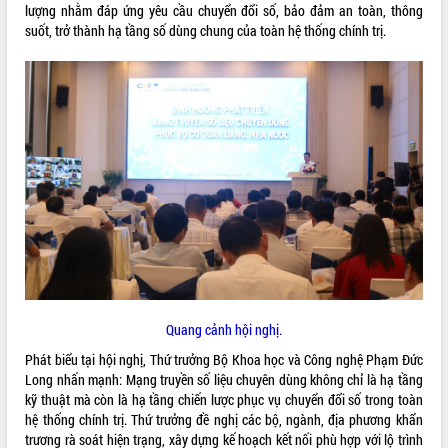
lượng nhằm đáp ứng yêu cầu chuyển đổi số, bảo đảm an toàn, thông
mặt Đoàn chuyên gia y tế TP. Hồ Chí
suốt, trở thành hạ tầng số dùng chung của toàn hệ thống chính trị.
Minh
Lễ truy điệu và an táng hài cốt liệt sĩ
tại Nghĩa trang Liệt sĩ xã Sơn Hòa
THỐNG KÊ TRUY CẬP
Bàn giải pháp tháo gỡ khó khăn trong
xuất khẩu sầu riêng và triển khai quy
Hôm nay:
10110
định EUDR
Tất cả:
66022850
Thứ trưởng Bộ Nông nghiệp và Môi
trường Nguyễn Hoàng Hiệp khảo sát
vùng trồng và doanh nghiệp đóng gói
sầu riêng tại Đắk Lắk
Trình diễn nghệ thuật chế biến các
món ăn từ sầu riêng
Đắk Lắk công bố Quy hoạch và xúc
tiến đầu tư tỉnh
Quang cảnh hội nghị.
Ngành cá ngừ Đắk Lắk chủ động thích
Phát biểu tại hội nghị, Thứ trưởng Bộ Khoa học và Công nghệ Phạm Đức
ứng để giữ vững thị trường xuất khẩu
Long nhấn mạnh: Mạng truyền số liệu chuyên dùng không chỉ là hạ tầng
Diễn đàn Kinh tế tư nhân Việt Nam đột
kỹ thuật mà còn là hạ tầng chiến lược phục vụ chuyển đổi số trong toàn
phá cơ chế - Hợp tác công tư
hệ thống chính trị. Thứ trưởng đề nghị các bộ, ngành, địa phương khẩn
Đề án 06 tạo bước ngoặt đột phá trong
trương rà soát hiện trạng, xây dựng kế hoạch kết nối phù hợp với lộ trình