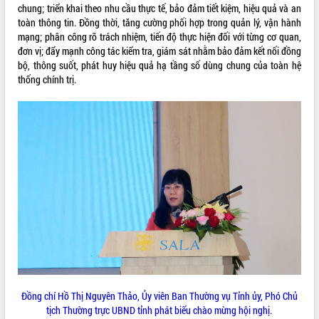
cải cách hành chính tỉnh Đắk Lắk
chung; triển khai theo nhu cầu thực tế, bảo đảm tiết kiệm, hiệu quả và an
toàn thông tin. Đồng thời, tăng cường phối hợp trong quản lý, vận hành
Kết nối tour, đẩy mạnh chuyển đổi số
mạng; phân công rõ trách nhiệm, tiến độ thực hiện đối với từng cơ quan,
để phát triển du lịch Đắk Lắk
đơn vị; đẩy mạnh công tác kiểm tra, giám sát nhằm bảo đảm kết nối đồng
Khởi động Dự án Đầu tư xây dựng hạ
bộ, thông suốt, phát huy hiệu quả hạ tầng số dùng chung của toàn hệ
tầng kỹ thuật Cụm công nghiệp Tân
thống chính trị.
Tiến
Gặp mặt các cơ quan báo chí nhân Kỷ
niệm 101 năm Ngày Báo chí Cách
mạng Việt Nam
Đắk Lắk sơ kết 4 năm triển khai thực
hiện Đề án 06 của Chính phủ
Họp báo thông tin về Hội nghị Công bố
Quy hoạch và Xúc tiến đầu tư tỉnh Đắk
Lắk
Khơi thông điểm nghẽn, đẩy nhanh
giải ngân vốn khắc phục thiên tai
HĐND tỉnh thông qua điều chỉnh Quy
hoạch tỉnh thời kỳ 2021-2030
Hội thảo góp ý hồ sơ điều chỉnh quy
Đồng chí Hồ Thị Nguyên Thảo, Ủy viên Ban Thường vụ Tỉnh ủy, Phó Chủ
hoạch tỉnh Đắk Lắk thời kỳ 2021-2030,
tịch Thường trực UBND tỉnh phát biểu chào mừng hội nghị.