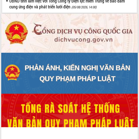
UBND tỉnh làm việc với Tổng Công ty Điện lực miền Trung về bảo đảm
Đoàn đại biểu Quốc hội tỉnh Đắk Lắk
cung ứng điện và phát triển lưới điện
(05/08/2026, 14:00)
trao đổi thông tin trước Kỳ họp thứ
nhất, Quốc hội khóa XVI
Quyết liệt cải cách hành chính, khơi
thông nguồn lực phát triển
Nâng cao hiệu lực, hiệu quả HĐND
tỉnh thông qua hiện đại hóa hành chính
Xã Ea Phê gắn cải cách hành chính với
chuyển đổi số
Phó Chủ tịch Thường trực UBND tỉnh
Hồ Thị Nguyên Thảo làm việc tại Trung
tâm Phục vụ hành chính công xã Ea
Phê
Xây dựng nền hành chính số đồng
hành cùng nông dân dân, doanh nghiệp
Giai đoạn 2026-2030, Đắk Lắk phấn
đấu có 77% xã đạt chuẩn nông thôn
mới
Chuyển đổi số 'mở đường' cho nông
nghiệp Đắk Lắk tăng trưởng bứt phá