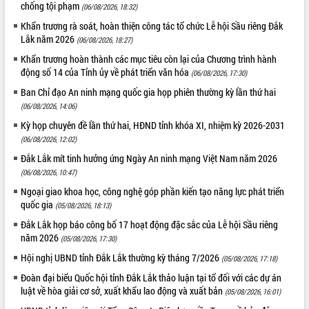
Lấy ý kiến điều chỉnh Quy hoạch tỉnh
chống tội phạm
(06/08/2026, 18:32)
Đắk Lắk thời kỳ 2021-2030, tầm nhìn
Khẩn trương rà soát, hoàn thiện công tác tổ chức Lễ hội Sầu riêng Đắk
đến năm 2050
Lắk năm 2026
(06/08/2026, 18:27)
Phát động chiến dịch 30 ngày đêm
Khẩn trương hoàn thành các mục tiêu còn lại của Chương trình hành
giải phóng mặt bằng Tuyến đường bộ
động số 14 của Tỉnh ủy về phát triển văn hóa
(06/08/2026, 17:30)
ven biển
Ban Chỉ đạo An ninh mạng quốc gia họp phiên thường kỳ lần thứ hai
Đắk Lắk nỗ lực thúc đẩy tăng trưởng
(06/08/2026, 14:06)
kinh tế từ 10% trở lên trong Quý
II/2026
Kỳ họp chuyên đề lần thứ hai, HĐND tỉnh khóa XI, nhiệm kỳ 2026-2031
Đắk Lắk ký kết thỏa thuận hợp tác về
(06/08/2026, 12:02)
chuyển đổi số giai đoạn 2026 – 2030
Đắk Lắk mít tinh hưởng ứng Ngày An ninh mạng Việt Nam năm 2026
với Tập đoàn Bưu chính Viễn thông
(06/08/2026, 10:47)
Việt Nam
Ngoại giao khoa học, công nghệ góp phần kiến tạo năng lực phát triển
Thứ trưởng Bộ Y tế làm việc với tỉnh
quốc gia
(05/08/2026, 18:13)
Đắk Lắk về phát triển nhân lực y tế
Đắk Lắk họp báo công bố 17 hoạt động đặc sắc của Lễ hội Sầu riêng
cho trạm y tế cấp xã
năm 2026
(05/08/2026, 17:30)
Du lịch Đắk Lắk nâng tầm trải nghiệm
du khách thông qua Hệ thống cơ sở dữ
Hội nghị UBND tỉnh Đắk Lắk thường kỳ tháng 7/2026
(05/08/2026, 17:18)
liệu và Bản đồ số
Đoàn đại biểu Quốc hội tỉnh Đắk Lắk thảo luận tại tổ đối với các dự án
Tập huấn ứng dụng trí tuệ nhân tạo (AI)
luật về hòa giải cơ sở, xuất khẩu lao động và xuất bản
(05/08/2026, 16:01)
trong thương mại điện tử năm 2026