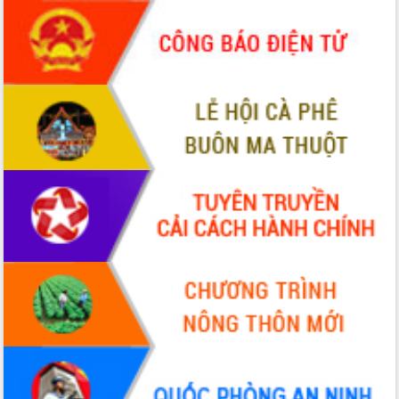
Triển khai đồng bộ đo đạc, lập hồ sơ
địa chính, hoàn thiện cơ sở dữ liệu đất
đai
Ứng dụng sinh trắc học - Bước tiến
trong hành trình chuyển đổi số tại Đắk
Lắk
Đắk Lắk nâng cao hiệu quả công tác
Đảng từ Sổ tay đảng viên điện tử
Đắk Lắk đẩy mạnh nuôi biển công
nghệ, hướng tới phát triển thủy sản
bền vững
Tập huấn nâng cao năng lực triển khai
chuyển đổi số cho cán bộ, công chức
cấp xã
Đắk Lắk phát động hưởng ứng Ngày
Quyền của người tiêu dùng Việt Nam
2026
Đẩy mạnh cải cách hành chính, quyết
tâm đạt được mục tiêu tăng trưởng
hai con số trong năm 2026
Tổ chức trang trọng Lễ hội Đền thờ