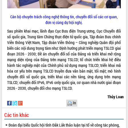
tại Trung tâm Phục vụ hành chính
công tỉnh
Cán bộ chuyên trách công nghệ thông tin, chuyển đổi số các cơ quan,
Đắk Lắk: Tôn vinh 46 giải pháp tại Hội
đơn vị cùng dự hội nghị.
thi Sáng tạo Kỹ thuật 2024 - 2025
Đắk Lắk rà soát, điều chỉnh Đề án 190
Sau phiên khai mạc, lãnh đạo Cục Bưu điện Trung ương, Cục Chuyển đổi
về phát triển nuôi trồng thủy sản
số quốc gia, Trung tâm Chứng thực điện tử quốc gia, Tập đoàn Bưu chính
Viễn thông Việt Nam, Tập đoàn Viễn thông – Công nghiệp Quân đội phổ
Phó Chủ tịch UBND tỉnh Đắk Lắk
biến các nội dung trọng tâm như: Định hướng phát triển mạng TSLCD giai
Trương Công Thái kiểm tra thực địa
đoạn 2026 - 2030; Đề án chuyển đổi số của Đảng và triển khai mở rộng
Dự án cao tốc Khánh Hòa - Buôn Ma
mạng diện rộng của Đảng trên mạng TSLCD; tổ chức triển khai hệ điều
Thuột
hành tác nghiệp mật của Chính phủ sử dụng mạng TSLCD; triển khai mã
Định vị cà phê Việt Nam như một “di
hóa cơ yếu trên mạng TSLCD truyền đưa văn bản mật, tối mật; mô hình
sản sống” trong dòng chảy toàn cầu
chuyển đổi số quốc gia, triển khai các nền tảng, ứng dụng trên mạng
Xây dựng nông thôn mới: Nâng cao đời
TSLCD; chuyển đổi IPv6, IPv6 only quốc gia, cơ quan nhà nước giai đoạn
sống người dân từ những mô hình thiết
2026 - 2030, chuyển đổi cho mạng TSLCD.
thực
Thủy Loan
Quyết liệt tháo gỡ vướng mắc, đẩy
In
nhanh tiến độ các dự án trọng điểm
trong Khu kinh tế Nam Phú Yên
Các tin khác
Hòn Yến phát triển du lịch gắn với bảo
tồn biển
Đoàn đại biểu Quốc hội tỉnh Đắk Lắk thảo luận tại tổ về công tác phòng,