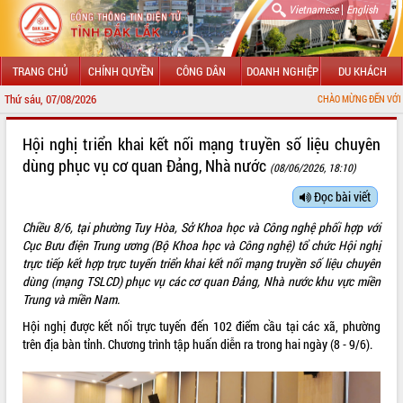
|
Vietnamese
English
TRANG CHỦ
CHÍNH QUYỀN
CÔNG DÂN
DOANH NGHIỆP
DU KHÁCH
Thứ sáu, 07/08/2026
CHÀO MỪNG ĐẾN VỚI CỔNG THÔNG
GIỚI THIỆU
Hội nghị triển khai kết nối mạng truyền số liệu chuyên
dùng phục vụ cơ quan Đảng, Nhà nước
(08/06/2026, 18:10)
LÃNH ĐẠO UBND TỈNH
Đọc bài viết
TIN TỨC SỰ KIỆN
Chiều 8/6, tại phường Tuy Hòa, Sở Khoa học và Công nghệ phối hợp với
SỞ, BAN, NGÀNH
Cục Bưu điện Trung ương (Bộ Khoa học và Công nghệ) tổ chức Hội nghị
trực tiếp kết hợp trực tuyến triển khai kết nối mạng truyền số liệu chuyên
UBND CÁC XÃ, PHƯỜNG
dùng (mạng TSLCD) phục vụ các cơ quan Đảng, Nhà nước khu vực miền
Trung và miền Nam.
THÔNG TIN CHỈ ĐẠO ĐIỀU HÀNH
Hội nghị được kết nối trực tuyến đến 102 điểm cầu tại các xã, phường
trên địa bàn tỉnh. Chương trình tập huấn diễn ra trong hai ngày (8 - 9/6).
HỆ THỐNG VĂN BẢN
VĂN BẢN HĐND TỈNH