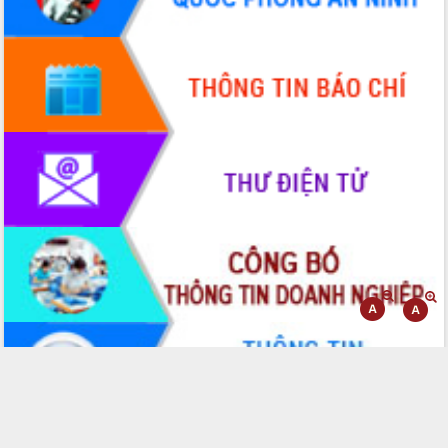
Lương Văn Chánh năm 2026
Phó Bí thư Tỉnh ủy Đắk Lắk Đỗ Hữu
Huy giữ chức Bí thư Đảng ủy Ủy Ban
Nhân dân tỉnh
Bệnh án điện tử thúc đẩy chuyển đổi
số y tế tại Đắk Lắk
Chuyển đổi số thư viện: Mở rộng
không gian tri thức trong thời đại số
Đánh giá, rút kinh nghiệm công tác tổ
chức diễn tập trước ngày bầu cử
Chương trình “Gặp gỡ hữu nghị –
Friendship Meeting New Year 2026”
Bầu cử Quốc hội và HĐND: Cử tri Đắk
Lắk gửi gắm niềm tin, kỳ vọng vào lá
phiếu
Đắk Lắk sẵn sàng các điều kiện cho
Ngày hội bầu cử đại biểu Quốc hội
khóa XVI và HĐND các cấp nhiệm kỳ
2026-2031
Đảm bảo cuộc bầu cử đại biểu Quốc