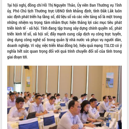
tầm nhìn đến năm 2050
Tại hội nghị, đồng chí Hồ Thị Nguyên Thảo, Ủy viên Ban Thường vụ Tỉnh
Nâng cao hiệu quả hoạt động của các
ủy, Phó Chủ tịch Thường trực UBND tỉnh khẳng định, tỉnh Đắk Lắk luôn
doanh nghiệp nhà nước
xác định phát triển hạ tầng số, dữ liệu số và các nền tảng số là một trong
Hội nghị triển khai kết nối mạng
những nhiệm vụ trọng tâm nhằm thực hiện thắng lợi các mục tiêu phát
truyền số liệu chuyên dùng phục vụ cơ
triển kinh tế - xã hội. Tỉnh đang tập trung xây dựng chính quyền số, phát
quan Đảng, Nhà nước
triển kinh tế số, xã hội số; đẩy mạnh cung cấp dịch vụ công trực tuyến,
Lễ phát động chuỗi hoạt động chung
ứng dụng công nghệ số trong quản lý nhà nước và phục vụ người dân,
tay làm sạch môi trường
doanh nghiệp. Vì vậy, việc triển khai đồng bộ, hiệu quả mạng TSLCD có ý
nghĩa hết sức quan trọng đối với quá trình chuyển đổi số của tỉnh trong
Xã Ea Kar bước chuyển mình trong
giai đoạn tới.
công tác cải cách hành chính mô hình
mới
UBND tỉnh họp báo định kỳ tháng 4
năm 2026
Hội thảo khoa học “Giải pháp thúc đẩy
phát triển nền kinh tế xanh tại tỉnh
Đắk Lắk”
Tăng cường giám sát, đôn đốc thực
hiện nhiệm vụ quản lý tài sản công
hàng tuần
Tháo gỡ những vướng mắc, đẩy mạnh
công tác cải cách thủ tục hành chính