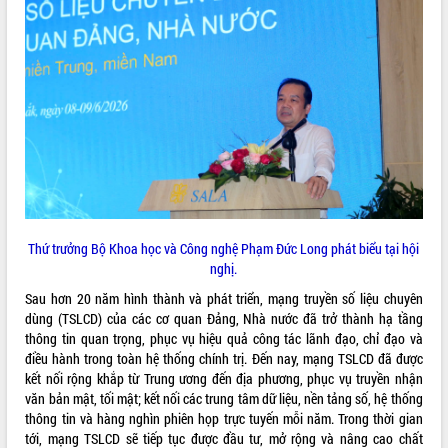
VIDEO
Loading the player...
Hội nghị UBND tỉnh Đắk Lắk thường kỳ
tháng 7/2026
Lễ truy tặng danh hiệu “Bà Mẹ Việt
Nam Anh hùng” và trao Huân chương
Lao động
UBND tỉnh Đắk Lắk triển khai nhiệm
vụ 6 tháng cuối năm 2026
ALBUM ẢNH
Thứ trưởng Bộ Khoa học và Công nghệ Phạm Đức Long phát biểu tại hội
Kỳ họp thứ Hai, Hội đồng nhân dân
nghị.
tỉnh khóa XI quyết nghị nhiều nội dung
quan trọng
Sau hơn 20 năm hình thành và phát triển, mạng truyền số liệu chuyên
Bí thư Tỉnh ủy Lương Nguyễn Minh
dùng (TSLCD) của các cơ quan Đảng, Nhà nước đã trở thành hạ tầng
Triết thăm, tặng quà người có công với
thông tin quan trọng, phục vụ hiệu quả công tác lãnh đạo, chỉ đạo và
cách mạng
điều hành trong toàn hệ thống chính trị. Đến nay, mạng TSLCD đã được
kết nối rộng khắp từ Trung ương đến địa phương, phục vụ truyền nhận
Rà soát, hoàn thiện hệ thống thiết chế
văn bản mật, tối mật; kết nối các trung tâm dữ liệu, nền tảng số, hệ thống
văn hóa, thể thao đáp ứng yêu cầu
thông tin và hàng nghìn phiên họp trực tuyến mỗi năm. Trong thời gian
phát triển mới
tới, mạng TSLCD sẽ tiếp tục được đầu tư, mở rộng và nâng cao chất
Thường trực HĐND tỉnh Đắk Lắk gặp
LIÊN KẾT WEB