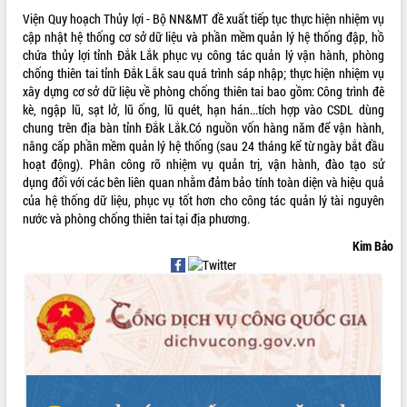
Hội thảo khoa học “Giải pháp thúc đẩy
Viện Quy hoạch Thủy lợi - Bộ NN&MT đề xuất tiếp tục thực hiện nhiệm vụ
phát triển nền kinh tế xanh tại tỉnh
cập nhật hệ thống cơ sở dữ liệu và phần mềm quản lý hệ thống đập, hồ
Đắk Lắk”
chứa thủy lợi tỉnh Đắk Lắk phục vụ công tác quản lý vận hành, phòng
chống thiên tai tỉnh Đắk Lắk sau quá trình sáp nhập; thực hiện nhiệm vụ
Tăng cường giám sát, đôn đốc thực
xây dựng cơ sở dữ liệu về phòng chống thiên tai bao gồm: Công trình đê
hiện nhiệm vụ quản lý tài sản công
kè, ngập lũ, sạt lở, lũ ống, lũ quét, hạn hán...tích hợp vào CSDL dùng
hàng tuần
chung trên địa bàn tỉnh Đắk Lắk.Có nguồn vốn hàng năm để vận hành,
Tháo gỡ những vướng mắc, đẩy mạnh
nâng cấp phần mềm quản lý hệ thống (sau 24 tháng kể từ ngày bắt đầu
công tác cải cách thủ tục hành chính
hoạt động). Phân công rõ nhiệm vụ quản trị, vận hành, đào tạo sử
tại Trung tâm Phục vụ hành chính
dụng đối với các bên liên quan nhằm đảm bảo tính toàn diện và hiệu quả
công tỉnh
của hệ thống dữ liệu, phục vụ tốt hơn cho công tác quản lý tài nguyên
Đắk Lắk: Tôn vinh 46 giải pháp tại Hội
nước và phòng chống thiên tai tại địa phương.
thi Sáng tạo Kỹ thuật 2024 - 2025
Kim Bảo
Đắk Lắk rà soát, điều chỉnh Đề án 190
về phát triển nuôi trồng thủy sản
Phó Chủ tịch UBND tỉnh Đắk Lắk
Trương Công Thái kiểm tra thực địa
Dự án cao tốc Khánh Hòa - Buôn Ma
Thuột
Định vị cà phê Việt Nam như một “di
sản sống” trong dòng chảy toàn cầu