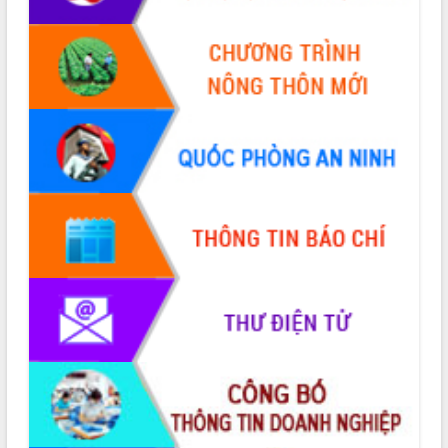
Thứ trưởng Bộ Y tế làm việc với tỉnh
Đắk Lắk về phát triển nhân lực y tế
cho trạm y tế cấp xã
Du lịch Đắk Lắk nâng tầm trải nghiệm
du khách thông qua Hệ thống cơ sở dữ
liệu và Bản đồ số
Tập huấn ứng dụng trí tuệ nhân tạo (AI)
trong thương mại điện tử năm 2026
Đoàn đại biểu Quốc hội tỉnh Đắk Lắk
trao đổi thông tin trước Kỳ họp thứ
nhất, Quốc hội khóa XVI
Quyết liệt cải cách hành chính, khơi
thông nguồn lực phát triển
Nâng cao hiệu lực, hiệu quả HĐND
tỉnh thông qua hiện đại hóa hành chính
Xã Ea Phê gắn cải cách hành chính với
chuyển đổi số
Phó Chủ tịch Thường trực UBND tỉnh
Hồ Thị Nguyên Thảo làm việc tại Trung
tâm Phục vụ hành chính công xã Ea
Phê