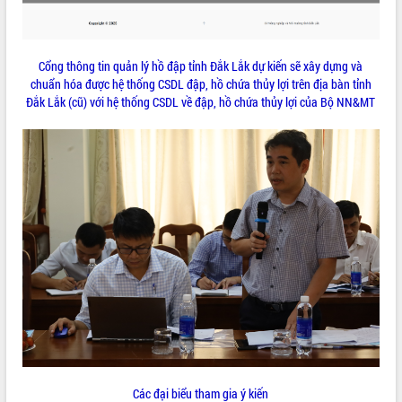
Quy hoạch và Xúc tiến đầu tư tỉnh Đắk
Lắk
Khơi thông điểm nghẽn, đẩy nhanh
giải ngân vốn khắc phục thiên tai
Cổng thông tin quản lý hồ đập tỉnh Đắk Lắk dự kiến sẽ xây dựng và
HĐND tỉnh thông qua điều chỉnh Quy
chuẩn hóa được hệ thống CSDL đập, hồ chứa thủy lợi trên địa bàn tỉnh
hoạch tỉnh thời kỳ 2021-2030
Đắk Lắk (cũ) với hệ thống CSDL về đập, hồ chứa thủy lợi của Bộ NN&MT
Hội thảo góp ý hồ sơ điều chỉnh quy
hoạch tỉnh Đắk Lắk thời kỳ 2021-2030,
tầm nhìn đến năm 2050
Nâng cao hiệu quả hoạt động của các
doanh nghiệp nhà nước
Hội nghị triển khai kết nối mạng
truyền số liệu chuyên dùng phục vụ cơ
quan Đảng, Nhà nước
Lễ phát động chuỗi hoạt động chung
tay làm sạch môi trường
Xã Ea Kar bước chuyển mình trong
công tác cải cách hành chính mô hình
mới
UBND tỉnh họp báo định kỳ tháng 4
Các đại biểu tham gia ý kiến
năm 2026