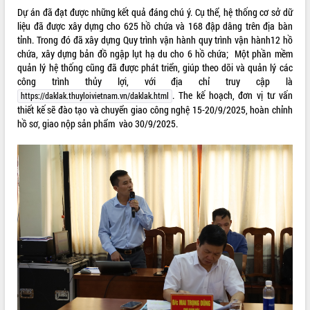
Dự án đã đạt được những kết quả đáng chú ý. Cụ thể, hệ thống cơ sở dữ
quan trọng
liệu đã được xây dựng cho 625 hồ chứa và 168 đập dâng trên địa bàn
Bí thư Tỉnh ủy Lương Nguyễn Minh
tỉnh. Trong đó đã xây dựng Quy trình vận hành quy trình vận hành12 hồ
Triết thăm, tặng quà người có công với
chứa, xây dựng bản đồ ngập lụt hạ du cho 6 hồ chứa; Một phần mềm
cách mạng
quản lý hệ thống cũng đã được phát triển, giúp theo dõi và quản lý các
Rà soát, hoàn thiện hệ thống thiết chế
công trình thủy lợi, với địa chỉ truy cập là
văn hóa, thể thao đáp ứng yêu cầu
LIÊN KẾT WEB
. The kế hoạch, đơn vị tư vấn
https://daklak.thuyloivietnam.vn/daklak.html
phát triển mới
thiết kế sẽ đào tạo và chuyển giao công nghệ 15-20/9/2025, hoàn chỉnh
Thường trực HĐND tỉnh Đắk Lắk gặp
hồ sơ, giao nộp sản phẩm vào 30/9/2025.
mặt Đoàn chuyên gia y tế TP. Hồ Chí
Minh
THỐNG KÊ TRUY CẬP
Lễ truy điệu và an táng hài cốt liệt sĩ
tại Nghĩa trang Liệt sĩ xã Sơn Hòa
Hôm nay:
30970
Bàn giải pháp tháo gỡ khó khăn trong
Tất cả:
66076293
xuất khẩu sầu riêng và triển khai quy
định EUDR
Thứ trưởng Bộ Nông nghiệp và Môi
trường Nguyễn Hoàng Hiệp khảo sát
vùng trồng và doanh nghiệp đóng gói
sầu riêng tại Đắk Lắk
Trình diễn nghệ thuật chế biến các