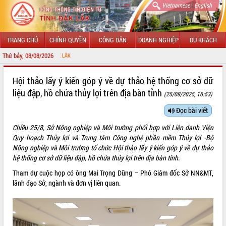
|
Vietnamese
English
TRANG CHỦ
CHÍNH QUYỀN
CÔNG DÂN
DOANH NGHIỆP
DU KHÁCH
Thứ bảy, 08/08/2026
CHÀO MỪNG
GIỚI THIỆU
Hội thảo lấy ý kiến góp ý về dự thảo hệ thống cơ sở dữ
liệu đập, hồ chứa thủy lợi trên địa bàn tỉnh
(25/08/2025, 16:53)
LÃNH ĐẠO UBND TỈNH
Đọc bài viết
TIN TỨC SỰ KIỆN
Chiều 25/8, Sở Nông nghiệp và Môi trường phối hợp với Liên danh Viện
SỞ, BAN, NGÀNH
Quy hoạch Thủy lợi và Trung tâm Công nghệ phần mềm Thủy lợi -Bộ
Nông nghiệp và Môi trường tổ chức Hội thảo lấy ý kiến góp ý về dự thảo
UBND CÁC XÃ, PHƯỜNG
hệ thống cơ sở dữ liệu đập, hồ chứa thủy lợi trên địa bàn tỉnh.
Tham dự cuộc họp có ông Mai Trọng Dũng – Phó Giám đốc Sở NN&MT,
THÔNG TIN CHỈ ĐẠO ĐIỀU HÀNH
lãnh đạo Sở, ngành và đơn vị liên quan.
HỆ THỐNG VĂN BẢN
VĂN BẢN HĐND TỈNH