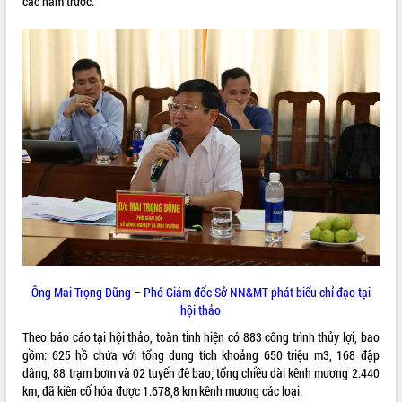
các năm trước.
VIDEO
Khám bệnh, cấp phát thuốc miễn phí
và tặng quà người dân xã Cư Pui
Hội nghị UBND tỉnh Đắk Lắk thường kỳ
tháng 7/2026
Lễ truy tặng danh hiệu “Bà Mẹ Việt
Ông Mai Trọng Dũng – Phó Giám đốc Sở NN&MT phát biểu chỉ đạo tại
Nam Anh hùng” và trao Huân chương
hội thảo
Lao động
Theo báo cáo tại hội thảo, toàn tỉnh hiện có 883 công trình thủy lợi, bao
ALBUM ẢNH
UBND tỉnh Đắk Lắk triển khai nhiệm
gồm: 625 hồ chứa với tổng dung tích khoảng 650 triệu m3, 168 đập
vụ 6 tháng cuối năm 2026
dâng, 88 trạm bơm và 02 tuyến đê bao; tổng chiều dài kênh mương 2.440
Kỳ họp thứ Hai, Hội đồng nhân dân
km, đã kiên cố hóa được 1.678,8 km kênh mương các loại.
tỉnh khóa XI quyết nghị nhiều nội dung