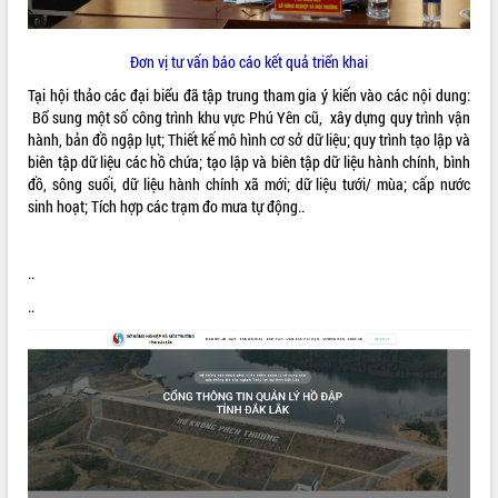
món ăn từ sầu riêng
Đắk Lắk công bố Quy hoạch và xúc
tiến đầu tư tỉnh
Đơn vị tư vấn báo cáo kết quả triển khai
Ngành cá ngừ Đắk Lắk chủ động thích
Tại hội thảo các đại biểu đã tập trung tham gia ý kiến vào các nội dung:
ứng để giữ vững thị trường xuất khẩu
Bổ sung một số công trình khu vực Phú Yên cũ, xây dựng quy trình vận
Diễn đàn Kinh tế tư nhân Việt Nam đột
hành, bản đồ ngập lụt; Thiết kế mô hình cơ sở dữ liệu; quy trình tạo lập và
phá cơ chế - Hợp tác công tư
biên tập dữ liệu các hồ chứa; tạo lập và biên tập dữ liệu hành chính, bình
Đề án 06 tạo bước ngoặt đột phá trong
đồ, sông suối, dữ liệu hành chính xã mới; dữ liệu tưới/ mùa; cấp nước
cải cách hành chính tỉnh Đắk Lắk
sinh hoạt; Tích hợp các trạm đo mưa tự động..
Kết nối tour, đẩy mạnh chuyển đổi số
để phát triển du lịch Đắk Lắk
..
Khởi động Dự án Đầu tư xây dựng hạ
tầng kỹ thuật Cụm công nghiệp Tân
..
Tiến
Gặp mặt các cơ quan báo chí nhân Kỷ
niệm 101 năm Ngày Báo chí Cách
mạng Việt Nam
Đắk Lắk sơ kết 4 năm triển khai thực
hiện Đề án 06 của Chính phủ
Họp báo thông tin về Hội nghị Công bố