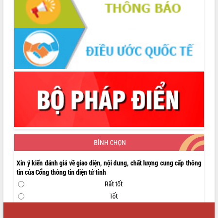
cấp xã
Đắk Lắk phát động hưởng ứng Ngày
Quyền của người tiêu dùng Việt Nam
2026
Đẩy mạnh cải cách hành chính, quyết
tâm đạt được mục tiêu tăng trưởng
hai con số trong năm 2026
Tổ chức trang trọng Lễ hội Đền thờ
Lương Văn Chánh năm 2026
Phó Bí thư Tỉnh ủy Đắk Lắk Đỗ Hữu
Huy giữ chức Bí thư Đảng ủy Ủy Ban
Nhân dân tỉnh
Bệnh án điện tử thúc đẩy chuyển đổi
BÌNH CHỌN
số y tế tại Đắk Lắk
Chuyển đổi số thư viện: Mở rộng
Xin ý kiến đánh giá về giao diện, nội dung, chất lượng cung cấp thông
không gian tri thức trong thời đại số
tin của Cổng thông tin điện tử tỉnh
Đánh giá, rút kinh nghiệm công tác tổ
Rất tốt
chức diễn tập trước ngày bầu cử
Tốt
Chương trình “Gặp gỡ hữu nghị –
Trung bình
Friendship Meeting New Year 2026”