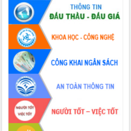
Xây dựng nền hành chính số đồng
hành cùng nông dân dân, doanh nghiệp
Giai đoạn 2026-2030, Đắk Lắk phấn
đấu có 77% xã đạt chuẩn nông thôn
mới
Chuyển đổi số 'mở đường' cho nông
nghiệp Đắk Lắk tăng trưởng bứt phá
Triển khai đồng bộ đo đạc, lập hồ sơ
địa chính, hoàn thiện cơ sở dữ liệu đất
đai
Ứng dụng sinh trắc học - Bước tiến
trong hành trình chuyển đổi số tại Đắk
Lắk
Đắk Lắk nâng cao hiệu quả công tác
Đảng từ Sổ tay đảng viên điện tử
Đắk Lắk đẩy mạnh nuôi biển công
nghệ, hướng tới phát triển thủy sản
bền vững
Tập huấn nâng cao năng lực triển khai
chuyển đổi số cho cán bộ, công chức