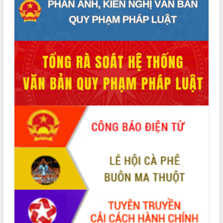
Xây dựng nông thôn mới: Nâng cao đời
sống người dân từ những mô hình thiết
thực
Quyết liệt tháo gỡ vướng mắc, đẩy
nhanh tiến độ các dự án trọng điểm
trong Khu kinh tế Nam Phú Yên
Hòn Yến phát triển du lịch gắn với bảo
tồn biển
Lấy ý kiến điều chỉnh Quy hoạch tỉnh
Đắk Lắk thời kỳ 2021-2030, tầm nhìn
đến năm 2050
Phát động chiến dịch 30 ngày đêm
giải phóng mặt bằng Tuyến đường bộ
ven biển
Đắk Lắk nỗ lực thúc đẩy tăng trưởng
kinh tế từ 10% trở lên trong Quý
II/2026
Đắk Lắk ký kết thỏa thuận hợp tác về
chuyển đổi số giai đoạn 2026 – 2030
với Tập đoàn Bưu chính Viễn thông
Việt Nam