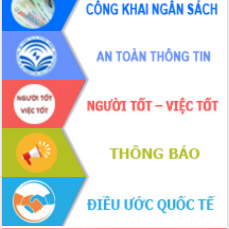
Thứ trưởng Bộ Y tế làm việc với tỉnh
Đắk Lắk về phát triển nhân lực y tế
cho trạm y tế cấp xã
Du lịch Đắk Lắk nâng tầm trải nghiệm
du khách thông qua Hệ thống cơ sở dữ
liệu và Bản đồ số
Tập huấn ứng dụng trí tuệ nhân tạo (AI)
trong thương mại điện tử năm 2026
Đoàn đại biểu Quốc hội tỉnh Đắk Lắk
trao đổi thông tin trước Kỳ họp thứ
nhất, Quốc hội khóa XVI
Quyết liệt cải cách hành chính, khơi
thông nguồn lực phát triển
Nâng cao hiệu lực, hiệu quả HĐND
tỉnh thông qua hiện đại hóa hành chính
Xã Ea Phê gắn cải cách hành chính với
chuyển đổi số
Phó Chủ tịch Thường trực UBND tỉnh
Hồ Thị Nguyên Thảo làm việc tại Trung
tâm Phục vụ hành chính công xã Ea
Phê