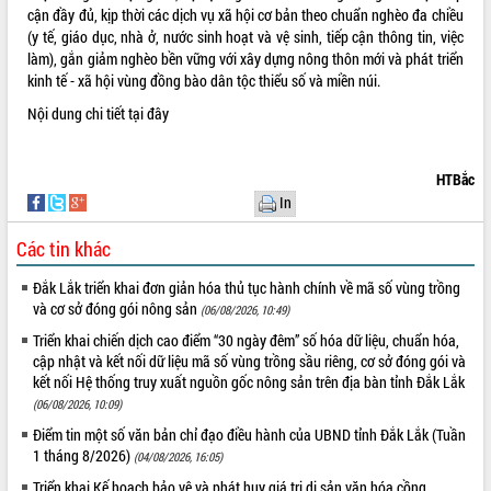
cận đầy đủ, kịp thời các dịch vụ xã hội cơ bản theo chuẩn nghèo đa chiều
quan trọng
(y tế, giáo dục, nhà ở, nước sinh hoạt và vệ sinh, tiếp cận thông tin, việc
Bí thư Tỉnh ủy Lương Nguyễn Minh
làm), gắn giảm nghèo bền vững với xây dựng nông thôn mới và phát triển
Triết thăm, tặng quà người có công với
kinh tế - xã hội vùng đồng bào dân tộc thiểu số và miền núi.
cách mạng
Nội dung chi tiết
tại đây
Rà soát, hoàn thiện hệ thống thiết chế
văn hóa, thể thao đáp ứng yêu cầu
LIÊN KẾT WEB
phát triển mới
HTBắc
Thường trực HĐND tỉnh Đắk Lắk gặp
In
mặt Đoàn chuyên gia y tế TP. Hồ Chí
Minh
Các tin khác
THỐNG KÊ TRUY CẬP
Lễ truy điệu và an táng hài cốt liệt sĩ
tại Nghĩa trang Liệt sĩ xã Sơn Hòa
Hôm nay:
33106
Đắk Lắk triển khai đơn giản hóa thủ tục hành chính về mã số vùng trồng
và cơ sở đóng gói nông sản
Bàn giải pháp tháo gỡ khó khăn trong
(06/08/2026, 10:49)
Tất cả:
66078429
xuất khẩu sầu riêng và triển khai quy
Triển khai chiến dịch cao điểm “30 ngày đêm” số hóa dữ liệu, chuẩn hóa,
định EUDR
cập nhật và kết nối dữ liệu mã số vùng trồng sầu riêng, cơ sở đóng gói và
Thứ trưởng Bộ Nông nghiệp và Môi
kết nối Hệ thống truy xuất nguồn gốc nông sản trên địa bàn tỉnh Đắk Lắk
trường Nguyễn Hoàng Hiệp khảo sát
(06/08/2026, 10:09)
vùng trồng và doanh nghiệp đóng gói
Điểm tin một số văn bản chỉ đạo điều hành của UBND tỉnh Đắk Lắk (Tuần
sầu riêng tại Đắk Lắk
1 tháng 8/2026)
(04/08/2026, 16:05)
Trình diễn nghệ thuật chế biến các
Triển khai Kế hoạch bảo vệ và phát huy giá trị di sản văn hóa cồng