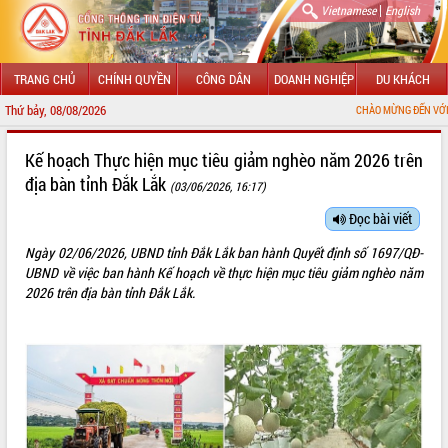
|
Vietnamese
English
TRANG CHỦ
CHÍNH QUYỀN
CÔNG DÂN
DOANH NGHIỆP
DU KHÁCH
Thứ bảy, 08/08/2026
CHÀO MỪNG ĐẾN VỚI CỔNG THÔN
GIỚI THIỆU
Kế hoạch Thực hiện mục tiêu giảm nghèo năm 2026 trên
địa bàn tỉnh Đắk Lắk
(03/06/2026, 16:17)
LÃNH ĐẠO UBND TỈNH
Đọc bài viết
TIN TỨC SỰ KIỆN
Ngày 02/06/2026, UBND tỉnh Đắk Lắk ban hành Quyết định số 1697/QĐ-
SỞ, BAN, NGÀNH
UBND về việc ban hành Kế hoạch về thực hiện mục tiêu giảm nghèo năm
2026 trên địa bàn tỉnh Đắk Lắk.
UBND CÁC XÃ, PHƯỜNG
THÔNG TIN CHỈ ĐẠO ĐIỀU HÀNH
HỆ THỐNG VĂN BẢN
VĂN BẢN HĐND TỈNH