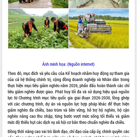
ĐIỂM TIN VĂN BẢN
QUY HOẠCH - KẾ HOẠCH
Ảnh minh họa: (Nguồn internet)
Theo đó, mục đích và yêu cầu của Kế hoạch nhằm huy động sự tham gia
của cả hệ thống chính trị, cộng đồng doanh nghiệp và Nhân dân trong
thực hiện mục tiêu giảm nghèo năm 2026, phấn đấu hoàn thành các chỉ
tiêu giảm nghèo được giao. Phát huy tối đa và sử dụng hiệu quả nguồn
lực từ Chương trình mục tiêu quốc gia giai đoạn 2026-2030, lồng ghép
với các chương trình, dự án và nguồn lực hợp pháp khác để thực hiện
giảm nghèo đa chiều, bao trùm và bền vững, hỗ trợ hộ nghèo, hộ cận
nghèo nâng cao thu nhập, từng bước vượt mức sống tối thiểu và giảm
mức độ thiếu hụt các dịch vụ xã hội cơ bản theo chuẩn nghèo đa chiều.
Đồng thời nâng cao vai trò lãnh đạo, chỉ đạo của cấp ủy, chính quyền các