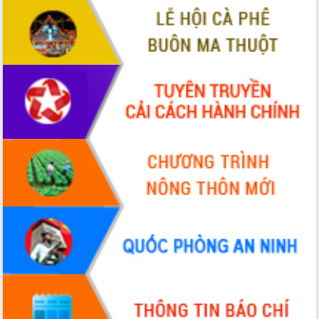
Hội thảo khoa học “Giải pháp thúc đẩy
phát triển nền kinh tế xanh tại tỉnh
Đắk Lắk”
Tăng cường giám sát, đôn đốc thực
hiện nhiệm vụ quản lý tài sản công
hàng tuần
Tháo gỡ những vướng mắc, đẩy mạnh
công tác cải cách thủ tục hành chính
tại Trung tâm Phục vụ hành chính
công tỉnh
Đắk Lắk: Tôn vinh 46 giải pháp tại Hội
thi Sáng tạo Kỹ thuật 2024 - 2025
Đắk Lắk rà soát, điều chỉnh Đề án 190
về phát triển nuôi trồng thủy sản
Phó Chủ tịch UBND tỉnh Đắk Lắk
Trương Công Thái kiểm tra thực địa
Dự án cao tốc Khánh Hòa - Buôn Ma
Thuột
Định vị cà phê Việt Nam như một “di
sản sống” trong dòng chảy toàn cầu