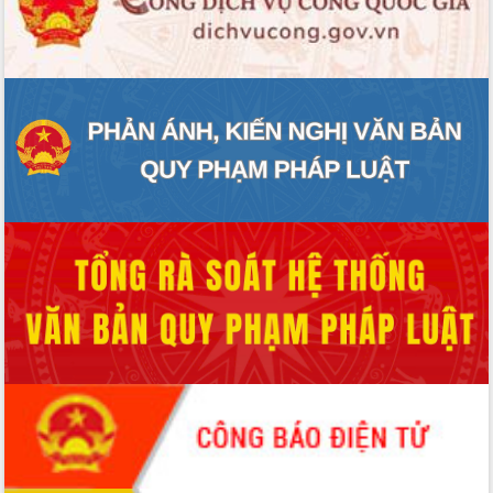
Quy hoạch và Xúc tiến đầu tư tỉnh Đắk
Lắk
Khơi thông điểm nghẽn, đẩy nhanh
giải ngân vốn khắc phục thiên tai
HĐND tỉnh thông qua điều chỉnh Quy
hoạch tỉnh thời kỳ 2021-2030
Hội thảo góp ý hồ sơ điều chỉnh quy
hoạch tỉnh Đắk Lắk thời kỳ 2021-2030,
tầm nhìn đến năm 2050
Nâng cao hiệu quả hoạt động của các
doanh nghiệp nhà nước
Hội nghị triển khai kết nối mạng
truyền số liệu chuyên dùng phục vụ cơ
quan Đảng, Nhà nước
Lễ phát động chuỗi hoạt động chung
tay làm sạch môi trường
Xã Ea Kar bước chuyển mình trong
công tác cải cách hành chính mô hình
mới
UBND tỉnh họp báo định kỳ tháng 4
năm 2026