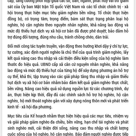
cấp, tăng cường phối hợp giữa các sở, ban, ngành, phát huy vai trò giám
sát của Ủy ban Mặt trận Tổ quốc Việt Nam và các tổ chức chính trị - xã
VIDEO
hội trong thực hiện mục tiêu giảm nghèo bền vững. Tổ chức thực hiện
đồng bộ, có trọng tâm, trọng điểm, bám sát thực trạng phân loại hộ
nghèo, hộ cận nghèo theo nguyên nhân nghèo, khả năng lao động và
mức độ thiếu hụt dịch vụ xã hội cơ bản đã được phê duyệt; bảo đảm hỗ
trợ đúng đối tượng, đúng nhu cầu, tránh chồng chéo, dàn trải.
Đổi mới công tác tuyên truyền, vận động theo hướng khơi dậy ý chí tự lực,
tự cường, xác định người nghèo là chủ thể của quá trình giảm nghèo, lấy
kết quả nâng cao thu nhập và cải thiện điều kiện sống của hộ nghèo làm
thước đo hiệu quả. UBND cấp xã căn cứ nguyên nhân nghèo, khả năng
Khám bệnh, cấp phát thuốc miễn phí
lao động và mức độ thiếu hụt của từng hộ để xây dựng phương án hỗ trợ
và tặng quà người dân xã Cư Pui
cụ thể, khả thi, tập trung vào các giải pháp tăng thu nhập và giảm thiếu
Hội nghị UBND tỉnh Đắk Lắk thường kỳ
hụt dịch vụ xã hội cơ bản nhằm bảo đảm kết quả giảm nghèo thực chất,
tháng 7/2026
bền vững. Nâng cao hiệu quả sử dụng nguồn lực từ các chương trình, dự
án, thực hiện kịp thời, đầy đủ các chính sách hỗ trợ hộ nghèo, hộ cận
Lễ truy tặng danh hiệu “Bà Mẹ Việt
nghèo, hộ mới thoát nghèo gắn với xây dựng nông thôn mới và phát triển
Nam Anh hùng” và trao Huân chương
kinh tế - xã hội địa phương.
Lao động
ALBUM ẢNH
UBND tỉnh Đắk Lắk triển khai nhiệm
Mục tiêu của Kế hoạch nhằm thực hiện hiệu quả các mục tiêu, nhiệm vụ
vụ 6 tháng cuối năm 2026
và giải pháp giảm nghèo đa chiều, bền vững, hạn chế tái nghèo và phát
sinh nghèo mới, cải thiện đời sống, nâng cao thu nhập và chất lượng
Kỳ họp thứ Hai, Hội đồng nhân dân
cuộc sống của hộ nghèo, hộ cận nghèo. Bảo đảm người nghèo được tiếp
tỉnh khóa XI quyết nghị nhiều nội dung