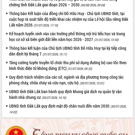
món ăn từ sầu riêng
chiêng tỉnh Đắk Lắk giai đoạn 2026 – 2030
(04/08/2026, 09:04)
Đắk Lắk công bố Quy hoạch và xúc
Thông báo Kết luận của đồng chí Đỗ Hữu Huy - Chủ tịch UBND tỉnh, tại
tiến đầu tư tỉnh
cuộc họp rà soát tiến độ triển khai các nhiệm vụ của Lễ hội Sầu riêng Đắk
Ngành cá ngừ Đắk Lắk chủ động thích
Lắk năm 2026
(31/07/2026, 17:10)
ứng để giữ vững thị trường xuất khẩu
Kế hoạch tuyển sinh vào các trường phổ thông nội trú tiểu học và trung
Diễn đàn Kinh tế tư nhân Việt Nam đột
học cơ sở xã biên giới đất liền năm học 2026 - 2027
(31/07/2026, 15:50)
phá cơ chế - Hợp tác công tư
Thông báo kết luận của Chủ tịch UBND tỉnh Đỗ Hữu Huy tại kỳ tiếp công
Đề án 06 tạo bước ngoặt đột phá trong
dân định kỳ tháng 7
(31/07/2026, 15:11)
cải cách hành chính tỉnh Đắk Lắk
Tăng cường tuyên truyền tổ chức thu phí sử dụng đường bộ cao tốc theo
Kết nối tour, đẩy mạnh chuyển đổi số
hình thức điện tử không dừng (ETC)
(31/07/2026, 09:33)
để phát triển du lịch Đắk Lắk
Khởi động Dự án Đầu tư xây dựng hạ
Quy định trách nhiệm của các sở, ngành và địa phương trong công tác
phòng cháy, chữa cháy và cứu nạn, cứu hộ
tầng kỹ thuật Cụm công nghiệp Tân
(30/07/2026, 15:01)
Tiến
UBND tỉnh Đắk Lắk ban hành quy định khung giá dịch vụ quản lý vận
Gặp mặt các cơ quan báo chí nhân Kỷ
hành nhà chung cư
(30/07/2026, 14:16)
niệm 101 năm Ngày Báo chí Cách
UBND tỉnh Đắk Lắk quy định mật độ chăn nuôi đến năm 2030
(30/07/2026,
mạng Việt Nam
14:02)
Đắk Lắk sơ kết 4 năm triển khai thực
hiện Đề án 06 của Chính phủ
Họp báo thông tin về Hội nghị Công bố