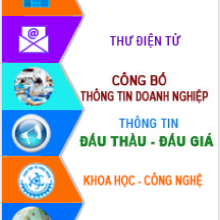
Xây dựng nông thôn mới: Nâng cao đời
sống người dân từ những mô hình thiết
thực
Quyết liệt tháo gỡ vướng mắc, đẩy
nhanh tiến độ các dự án trọng điểm
trong Khu kinh tế Nam Phú Yên
Hòn Yến phát triển du lịch gắn với bảo
tồn biển
Lấy ý kiến điều chỉnh Quy hoạch tỉnh
Đắk Lắk thời kỳ 2021-2030, tầm nhìn
đến năm 2050
Phát động chiến dịch 30 ngày đêm
giải phóng mặt bằng Tuyến đường bộ
ven biển
Đắk Lắk nỗ lực thúc đẩy tăng trưởng
kinh tế từ 10% trở lên trong Quý
II/2026
Đắk Lắk ký kết thỏa thuận hợp tác về
chuyển đổi số giai đoạn 2026 – 2030
với Tập đoàn Bưu chính Viễn thông
Việt Nam