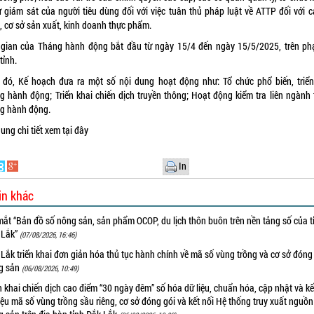
ự giám sát của người tiêu dùng đối với việc tuân thủ pháp luật về ATTP đối với c
, cơ sở sản xuất, kinh doanh thực phẩm.
 gian của Tháng hành động bắt đầu từ ngày 15/4 đến ngày 15/5/2025, trên ph
tỉnh.
 đó, Kế hoạch đưa ra một số nội dung hoạt động như: Tổ chức phổ biến, triển
g hành động; Triển khai chiến dịch truyền thông; Hoạt động kiểm tra liên ngành 
g hành động.
dung chi tiết xem
tại đây
In
in khác
ắt “Bản đồ số nông sản, sản phẩm OCOP, du lịch thôn buôn trên nền tảng số của t
 Lắk”
(07/08/2026, 16:46)
Lắk triển khai đơn giản hóa thủ tục hành chính về mã số vùng trồng và cơ sở đóng
g sản
(06/08/2026, 10:49)
n khai chiến dịch cao điểm “30 ngày đêm” số hóa dữ liệu, chuẩn hóa, cập nhật và kế
iệu mã số vùng trồng sầu riêng, cơ sở đóng gói và kết nối Hệ thống truy xuất nguồ