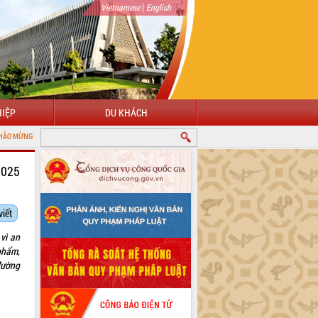
|
Vietnamese
English
IỆP
DU KHÁCH
ẾN VỚI CỔNG THÔNG TIN ĐIỆN TỬ TỈNH ĐẮK LẮK
2025
viết
vì an
phẩm,
đường