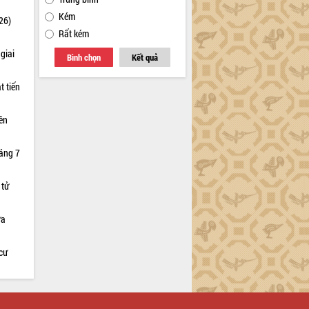
Kém
26)
Rất kém
giai
Bình chọn
Kết quả
t tiến
iên
háng 7
 tử
ữa
cư