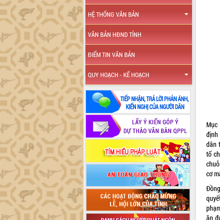
HỆ THỐNG VĂN BẢN
VĂN BẢN HĐND TỈNH
ĐIỂM TIN VĂN BẢN
QUY HOẠCH - KẾ HOẠCH
Mục 
định
dân 
tổ ch
chuỗ
cơ m
Đồng
quyết
phạm
ăn đ