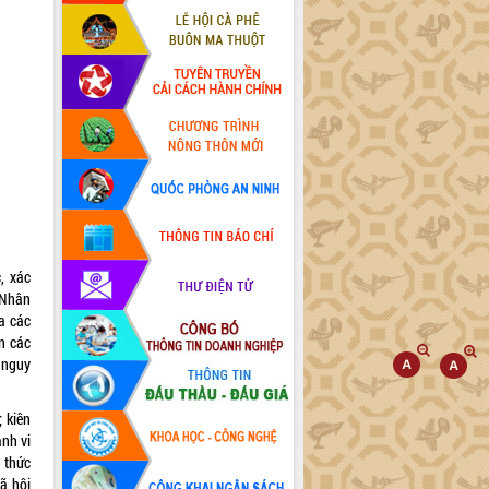
, xác
 Nhân
a các
in các
 nguy
 kiên
anh vi
 thức
ã hội