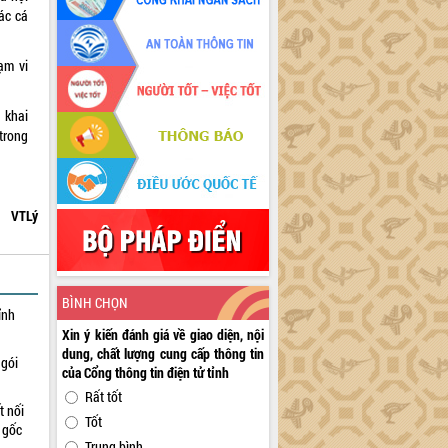
ác cá
ạm vi
 khai
trong
VTLý
BÌNH CHỌN
ỉnh
Xin ý kiến đánh giá về giao diện, nội
dung, chất lượng cung cấp thông tin
 gói
của Cổng thông tin điện tử tỉnh
Rất tốt
t nối
Tốt
n gốc
Trung bình