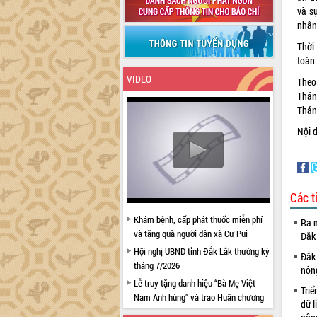
và s
nhân
Thời
toàn 
VIDEO
Theo
Thán
Thán
Nội 
Các t
Khám bệnh, cấp phát thuốc miễn phí
Ra m
và tặng quà người dân xã Cư Pui
Đắk
Hội nghị UBND tỉnh Đắk Lắk thường kỳ
Đắk 
tháng 7/2026
nôn
Lễ truy tặng danh hiệu “Bà Mẹ Việt
Triể
Nam Anh hùng” và trao Huân chương
dữ l
Lao động