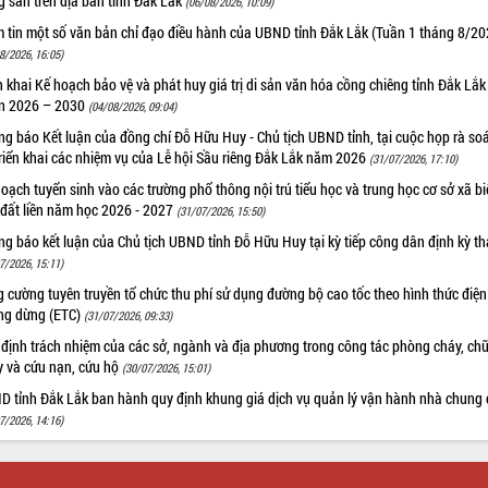
 sản trên địa bàn tỉnh Đắk Lắk
(06/08/2026, 10:09)
m tin một số văn bản chỉ đạo điều hành của UBND tỉnh Đắk Lắk (Tuần 1 tháng 8/20
8/2026, 16:05)
n khai Kế hoạch bảo vệ và phát huy giá trị di sản văn hóa cồng chiêng tỉnh Đắk Lắk 
n 2026 – 2030
(04/08/2026, 09:04)
g báo Kết luận của đồng chí Đỗ Hữu Huy - Chủ tịch UBND tỉnh, tại cuộc họp rà soá
riển khai các nhiệm vụ của Lễ hội Sầu riêng Đắk Lắk năm 2026
(31/07/2026, 17:10)
oạch tuyển sinh vào các trường phổ thông nội trú tiểu học và trung học cơ sở xã b
 đất liền năm học 2026 - 2027
(31/07/2026, 15:50)
g báo kết luận của Chủ tịch UBND tỉnh Đỗ Hữu Huy tại kỳ tiếp công dân định kỳ t
7/2026, 15:11)
 cường tuyên truyền tổ chức thu phí sử dụng đường bộ cao tốc theo hình thức điện
ng dừng (ETC)
(31/07/2026, 09:33)
 định trách nhiệm của các sở, ngành và địa phương trong công tác phòng cháy, ch
y và cứu nạn, cứu hộ
(30/07/2026, 15:01)
D tỉnh Đắk Lắk ban hành quy định khung giá dịch vụ quản lý vận hành nhà chung 
7/2026, 14:16)