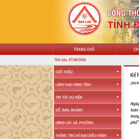
TRANG CHỦ
CH
Thứ sáu, 07/08/2026
GIỚI THIỆU
Kế 
(04/0
LÃNH ĐẠO UBND TỈNH
TIN TỨC SỰ KIỆN
Ngày
toàn
SỞ, BAN, NGÀNH
tron
phố”
UBND CÁC XÃ, PHƯỜNG
THÔNG TIN CHỈ ĐẠO ĐIỀU HÀNH