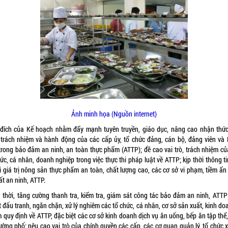
Ảnh minh họa (Nguồn internet)
đích của Kế hoạch nhằm đẩy mạnh tuyên truyền, giáo dục, nâng cao nhận thức
 trách nhiệm và hành động của các cấp ủy, tổ chức đảng, cán bộ, đảng viên và
trong bảo đảm an ninh, an toàn thực phẩm (ATTP); đề cao vai trò, trách nhiệm củ
ức, cá nhân, doanh nghiệp trong việc thực thi pháp luật về ATTP; kịp thời thông t
i giá trị nông sản thực phẩm an toàn, chất lượng cao, các cơ sở vi phạm, tiềm ẩn
ất an ninh, ATTP.
 thời, tăng cường thanh tra, kiểm tra, giám sát công tác bảo đảm an ninh, ATTP;
 đấu tranh, ngăn chặn, xử lý nghiêm các tổ chức, cá nhân, cơ sở sản xuất, kinh do
 quy định về ATTP, đặc biệt các cơ sở kinh doanh dịch vụ ăn uống, bếp ăn tập thể,
ường phố; nêu cao vai trò của chính quyền các cấp, các cơ quan quản lý, tổ chức x