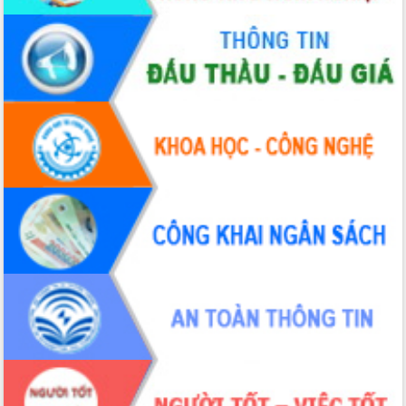
Xây dựng nền hành chính số đồng
hành cùng nông dân dân, doanh nghiệp
Giai đoạn 2026-2030, Đắk Lắk phấn
đấu có 77% xã đạt chuẩn nông thôn
mới
Chuyển đổi số 'mở đường' cho nông
nghiệp Đắk Lắk tăng trưởng bứt phá
Triển khai đồng bộ đo đạc, lập hồ sơ
địa chính, hoàn thiện cơ sở dữ liệu đất
đai
Ứng dụng sinh trắc học - Bước tiến
trong hành trình chuyển đổi số tại Đắk
Lắk
Đắk Lắk nâng cao hiệu quả công tác
Đảng từ Sổ tay đảng viên điện tử
Đắk Lắk đẩy mạnh nuôi biển công
nghệ, hướng tới phát triển thủy sản
bền vững
Tập huấn nâng cao năng lực triển khai
chuyển đổi số cho cán bộ, công chức