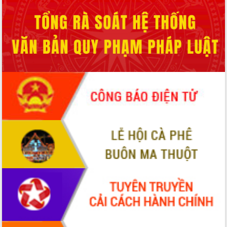
Xây dựng nông thôn mới: Nâng cao đời
sống người dân từ những mô hình thiết
thực
Quyết liệt tháo gỡ vướng mắc, đẩy
nhanh tiến độ các dự án trọng điểm
trong Khu kinh tế Nam Phú Yên
Hòn Yến phát triển du lịch gắn với bảo
tồn biển
Lấy ý kiến điều chỉnh Quy hoạch tỉnh
Đắk Lắk thời kỳ 2021-2030, tầm nhìn
đến năm 2050
Phát động chiến dịch 30 ngày đêm
giải phóng mặt bằng Tuyến đường bộ
ven biển
Đắk Lắk nỗ lực thúc đẩy tăng trưởng
kinh tế từ 10% trở lên trong Quý
II/2026
Đắk Lắk ký kết thỏa thuận hợp tác về
chuyển đổi số giai đoạn 2026 – 2030
với Tập đoàn Bưu chính Viễn thông
Việt Nam