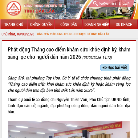
|
Vietnamese
English
TRANG CHỦ
CHÍNH QUYỀN
CÔNG DÂN
DOANH NGHIỆP
DU KHÁCH
Chủ nhật, 09/08/2026
CHÀO MỪNG ĐẾN VỚI CỔNG THÔNG TIN ĐIỆN TỬ TỈNH ĐẮK LẮK
GIỚI THIỆU
Phát động Tháng cao điểm khám sức khỏe định kỳ, khám
sàng lọc cho người dân năm 2026
(05/06/2026, 14:12)
LÃNH ĐẠO UBND TỈNH
Đọc bài viết
TIN TỨC SỰ KIỆN
Sáng 5/6, tại phường Tuy Hòa, Sở Y tế tổ chức chương trình phát động
SỞ, BAN, NGÀNH
“Tháng cao điểm triển khai khám sức khỏe định kỳ hoặc khám sàng lọc
cho người dân trên địa bàn tỉnh Đắk Lắk năm 2026”.
UBND CÁC XÃ, PHƯỜNG
Tham dự buổi lễ có đồng chí Nguyễn Thiên Văn, Phó Chủ tịch UBND tỉnh;
lãnh đạo các sở, ngành, địa phương cùng đông đảo người dân trên địa
THÔNG TIN CHỈ ĐẠO ĐIỀU HÀNH
bàn.
HỆ THỐNG VĂN BẢN
VĂN BẢN HĐND TỈNH