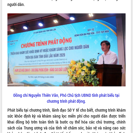
người dân.
VIDEO
Khám bệnh, cấp phát thuốc miễn phí
và tặng quà người dân xã Cư Pui
Hội nghị UBND tỉnh Đắk Lắk thường kỳ
tháng 7/2026
Lễ truy tặng danh hiệu “Bà Mẹ Việt
Đồng chí Nguyễn Thiên Văn, Phó Chủ tịch UBND tỉnh phát biểu tại
Nam Anh hùng” và trao Huân chương
chương trình phát động.
Lao động
Phát biểu tại chương trình, lãnh đạo Sở Y tế cho biết, chương trình khám
ALBUM ẢNH
UBND tỉnh Đắk Lắk triển khai nhiệm
sức khỏe định kỳ và khám sàng lọc miễn phí cho người dân được triển
vụ 6 tháng cuối năm 2026
khai đồng bộ trên toàn tỉnh là bước cụ thể hóa các chủ trương, chính
Kỳ họp thứ Hai, Hội đồng nhân dân
sách của Trung ương và của tỉnh về chăm sóc, bảo vệ và nâng cao sức
tỉnh khóa XI quyết nghị nhiều nội dung