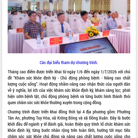
ĐIỂM TIN VĂN BẢN
QUY HOẠCH - KẾ HOẠCH
Các đại biểu tham dự chương trình.
Tháng cao điểm được triển khai từ ngày 1/6 đến ngày 1/7/2026 với chủ
đề “Khám sức khỏe định kỳ - Chủ động phòng bệnh - Nâng cao chất
lượng cuộc sống”. Hoạt động nhằm nâng cao nhận thức của người dân
về ý nghĩa, lợi ích của việc khám sức khỏe định kỳ, khám sàng lọc; phát
hiện sớm bệnh tật, chủ động phòng bệnh và từng bước hình thành thói
quen chăm sóc sức khỏe thường xuyên trong cộng đồng.
Chương trình được triển khai đồng thời tại 4 địa phương gồm: Phường
Tân An, phường Tuy Hòa, xã Krông Bông và xã Đồng Xuân. Đây là bước
khởi đầu để ngành y tế đánh giá, hoàn thiện quy trình tổ chức khám sức
khỏe định kỳ, từng bước nhân rộng trên toàn tỉnh, hướng tới mục tiêu
chăm sóc sức khỏe chủ động và nâng cao chất lượng cuộc sống cho