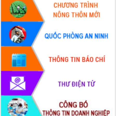
Thứ trưởng Bộ Y tế làm việc với tỉnh
Đắk Lắk về phát triển nhân lực y tế
cho trạm y tế cấp xã
Du lịch Đắk Lắk nâng tầm trải nghiệm
du khách thông qua Hệ thống cơ sở dữ
liệu và Bản đồ số
Tập huấn ứng dụng trí tuệ nhân tạo (AI)
trong thương mại điện tử năm 2026
Đoàn đại biểu Quốc hội tỉnh Đắk Lắk
trao đổi thông tin trước Kỳ họp thứ
nhất, Quốc hội khóa XVI
Quyết liệt cải cách hành chính, khơi
thông nguồn lực phát triển
Nâng cao hiệu lực, hiệu quả HĐND
tỉnh thông qua hiện đại hóa hành chính
Xã Ea Phê gắn cải cách hành chính với
chuyển đổi số
Phó Chủ tịch Thường trực UBND tỉnh
Hồ Thị Nguyên Thảo làm việc tại Trung
tâm Phục vụ hành chính công xã Ea
Phê