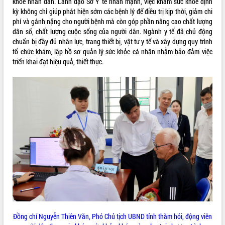
khỏe nhân dân. L
ãnh đạo
Sở Y tế
nhấn mạnh, việc khám sức khỏe định
quan trọng
kỳ không chỉ giúp phát hiện sớm các bệnh lý để điều trị kịp thời, giảm chi
phí và gánh nặng cho người bệnh mà còn góp phần nâng cao chất lượng
Bí thư Tỉnh ủy Lương Nguyễn Minh
dân số, chất lượng cuộc sống của người dân. Ngành y tế đã chủ động
Triết thăm, tặng quà người có công với
chuẩn bị đầy đủ nhân lực, trang thiết bị, vật tư y tế và xây dựng quy trình
cách mạng
tổ chức khám, lập hồ sơ quản lý sức khỏe cá nhân nhằm bảo đảm việc
Rà soát, hoàn thiện hệ thống thiết chế
triển khai đạt hiệu quả, thiết thực.
văn hóa, thể thao đáp ứng yêu cầu
LIÊN KẾT WEB
phát triển mới
Thường trực HĐND tỉnh Đắk Lắk gặp
mặt Đoàn chuyên gia y tế TP. Hồ Chí
Minh
THỐNG KÊ TRUY CẬP
Lễ truy điệu và an táng hài cốt liệt sĩ
tại Nghĩa trang Liệt sĩ xã Sơn Hòa
Hôm nay:
13338
Bàn giải pháp tháo gỡ khó khăn trong
Tất cả:
66099006
xuất khẩu sầu riêng và triển khai quy
định EUDR
Thứ trưởng Bộ Nông nghiệp và Môi
trường Nguyễn Hoàng Hiệp khảo sát
vùng trồng và doanh nghiệp đóng gói
sầu riêng tại Đắk Lắk
Đồng chí Nguyễn Thiên Văn, Phó Chủ tịch UBND tỉnh thăm hỏi, động viên
Trình diễn nghệ thuật chế biến các