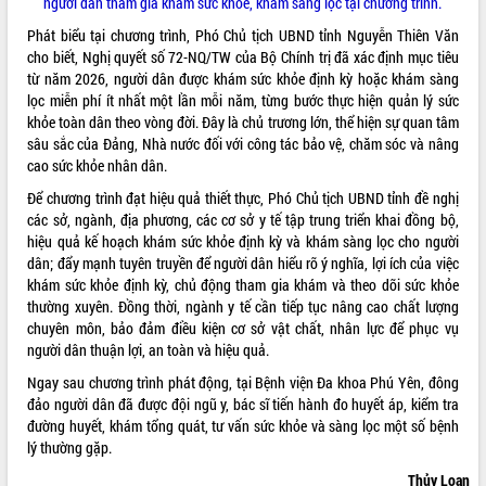
người dân tham gia khám sức khỏe, khám sàng lọc tại chương trình.
món ăn từ sầu riêng
Đắk Lắk công bố Quy hoạch và xúc
Phát biểu tại chương trình, Phó Chủ tịch UBND tỉnh Nguyễn Thiên Văn
tiến đầu tư tỉnh
cho biết, Nghị quyết số 72-NQ/TW của Bộ Chính trị đã xác định mục tiêu
từ năm 2026, người dân được khám sức khỏe định kỳ hoặc khám sàng
Ngành cá ngừ Đắk Lắk chủ động thích
lọc miễn phí ít nhất một lần mỗi năm, từng bước thực hiện quản lý sức
ứng để giữ vững thị trường xuất khẩu
khỏe toàn dân theo vòng đời. Đây là chủ trương lớn, thể hiện sự quan tâm
Diễn đàn Kinh tế tư nhân Việt Nam đột
sâu sắc của Đảng, Nhà nước đối với công tác bảo vệ, chăm sóc và nâng
phá cơ chế - Hợp tác công tư
cao sức khỏe nhân dân.
Đề án 06 tạo bước ngoặt đột phá trong
Để chương trình đạt hiệu quả thiết thực, Phó Chủ tịch UBND tỉnh đề nghị
cải cách hành chính tỉnh Đắk Lắk
các sở, ngành, địa phương, các cơ sở y tế tập trung triển khai đồng bộ,
Kết nối tour, đẩy mạnh chuyển đổi số
hiệu quả kế hoạch khám sức khỏe định kỳ và khám sàng lọc cho người
để phát triển du lịch Đắk Lắk
dân; đẩy mạnh tuyên truyền để người dân hiểu rõ ý nghĩa, lợi ích của việc
Khởi động Dự án Đầu tư xây dựng hạ
khám sức khỏe định kỳ, chủ động tham gia khám và theo dõi sức khỏe
tầng kỹ thuật Cụm công nghiệp Tân
thường xuyên. Đồng thời, ngành y tế cần tiếp tục nâng cao chất lượng
Tiến
chuyên môn, bảo đảm điều kiện cơ sở vật chất, nhân lực để phục vụ
Gặp mặt các cơ quan báo chí nhân Kỷ
người dân thuận lợi, an toàn và hiệu quả.
niệm 101 năm Ngày Báo chí Cách
Ngay sau chương trình phát động, tại Bệnh viện Đa khoa Phú Yên, đông
mạng Việt Nam
đảo người dân đã được đội ngũ y, bác sĩ tiến hành đo huyết áp, kiểm tra
Đắk Lắk sơ kết 4 năm triển khai thực
đường huyết, khám tổng quát, tư vấn sức khỏe và sàng lọc một số bệnh
hiện Đề án 06 của Chính phủ
lý thường gặp.
Họp báo thông tin về Hội nghị Công bố
Thủy Loan