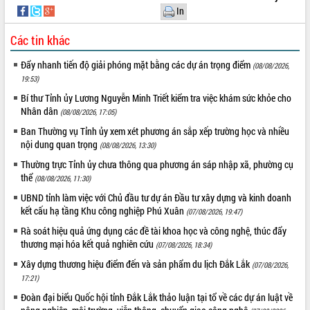
Quy hoạch và Xúc tiến đầu tư tỉnh Đắk
In
Lắk
Khơi thông điểm nghẽn, đẩy nhanh
Các tin khác
giải ngân vốn khắc phục thiên tai
HĐND tỉnh thông qua điều chỉnh Quy
Đẩy nhanh tiến độ giải phóng mặt bằng các dự án trọng điểm
(08/08/2026,
hoạch tỉnh thời kỳ 2021-2030
19:53)
Hội thảo góp ý hồ sơ điều chỉnh quy
Bí thư Tỉnh ủy Lương Nguyễn Minh Triết kiểm tra việc khám sức khỏe cho
hoạch tỉnh Đắk Lắk thời kỳ 2021-2030,
Nhân dân
(08/08/2026, 17:05)
tầm nhìn đến năm 2050
Ban Thường vụ Tỉnh ủy xem xét phương án sắp xếp trường học và nhiều
Nâng cao hiệu quả hoạt động của các
nội dung quan trọng
(08/08/2026, 13:30)
doanh nghiệp nhà nước
Thường trực Tỉnh ủy chưa thông qua phương án sáp nhập xã, phường cụ
Hội nghị triển khai kết nối mạng
thể
(08/08/2026, 11:30)
truyền số liệu chuyên dùng phục vụ cơ
UBND tỉnh làm việc với Chủ đầu tư dự án Đầu tư xây dựng và kinh doanh
quan Đảng, Nhà nước
kết cấu hạ tầng Khu công nghiệp Phú Xuân
(07/08/2026, 19:47)
Lễ phát động chuỗi hoạt động chung
tay làm sạch môi trường
Rà soát hiệu quả ứng dụng các đề tài khoa học và công nghệ, thúc đẩy
thương mại hóa kết quả nghiên cứu
(07/08/2026, 18:34)
Xã Ea Kar bước chuyển mình trong
công tác cải cách hành chính mô hình
Xây dựng thương hiệu điểm đến và sản phẩm du lịch Đắk Lắk
(07/08/2026,
mới
17:21)
UBND tỉnh họp báo định kỳ tháng 4
Đoàn đại biểu Quốc hội tỉnh Đắk Lắk thảo luận tại tổ về các dự án luật về
năm 2026