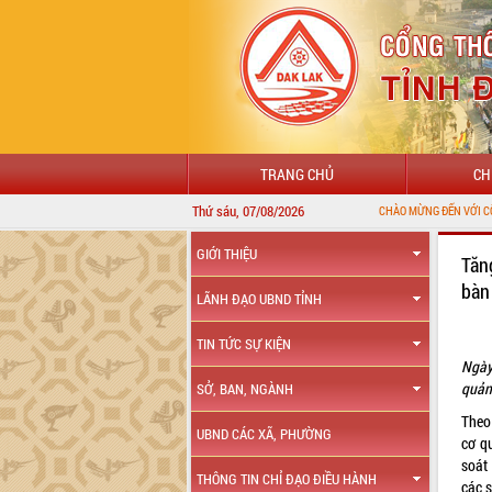
TRANG CHỦ
CH
Thứ sáu, 07/08/2026
CHÀO MỪNG ĐẾN VỚI CỔNG THÔNG T
GIỚI THIỆU
Tăn
bàn
LÃNH ĐẠO UBND TỈNH
TIN TỨC SỰ KIỆN
Ngày
quản
SỞ, BAN, NGÀNH
Theo
UBND CÁC XÃ, PHƯỜNG
cơ q
soát
THÔNG TIN CHỈ ĐẠO ĐIỀU HÀNH
các s