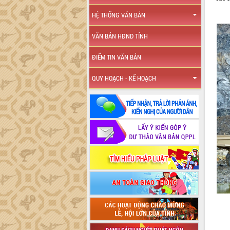
HỆ THỐNG VĂN BẢN
VĂN BẢN HĐND TỈNH
ĐIỂM TIN VĂN BẢN
QUY HOẠCH - KẾ HOẠCH