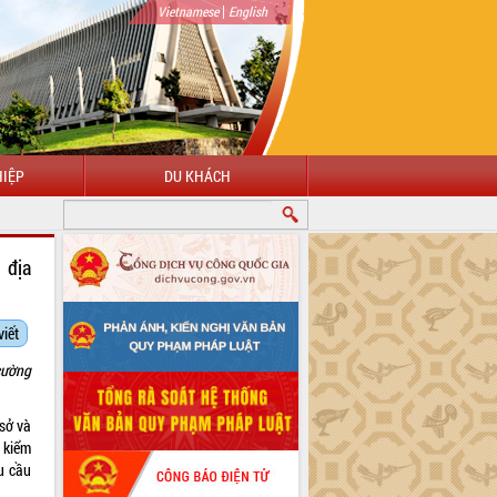
|
Vietnamese
English
IỆP
DU KHÁCH
 địa
viết
cường
sở và
 kiểm
u cầu