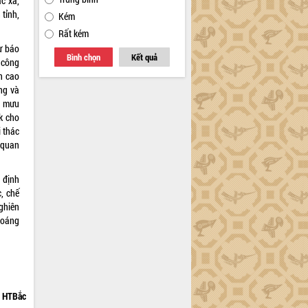
c xã,
 tỉnh,
Kém
Rất kém
ự báo
Bình chọn
Kết quả
 công
án cao
ng và
m mưu
ắk cho
 thác
 quan
 định
, chế
nghiên
hoáng
HTBắc