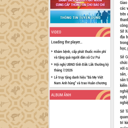
Giao
các 
trên
than
công
Sở X
VIDEO
địa 
Loading the player...
tron
học, 
Khám bệnh, cấp phát thuốc miễn phí
Sở C
và tặng quà người dân xã Cư Pui
chức
Hội nghị UBND tỉnh Đắk Lắk thường kỳ
với 
tháng 7/2026
sản,
Lễ truy tặng danh hiệu “Bà Mẹ Việt
sản t
Nam Anh hùng” và trao Huân chương
kiểm
Lao động
nghi
ALBUM ẢNH
UBND tỉnh Đắk Lắk triển khai nhiệm
nghị
vụ 6 tháng cuối năm 2026
nghi
Kỳ họp thứ Hai, Hội đồng nhân dân
Sở T
tỉnh khóa XI quyết nghị nhiều nội dung
quan
quan trọng
trí 
Bí thư Tỉnh ủy Lương Nguyễn Minh