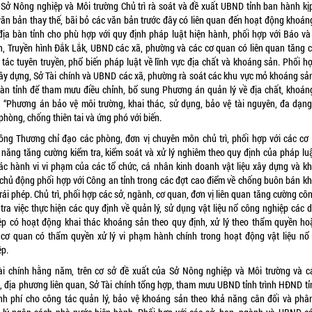
 Sở Nông nghiệp và Môi trường Chủ trì rà soát và đề xuất UBND tỉnh ban hành kịp
văn bản thay thế, bãi bỏ các văn bản trước đây có liên quan đến hoạt động khoán
 địa bàn tỉnh cho phù hợp với quy định pháp luật hiện hành, phối hợp với Báo và
h, Truyền hình Đắk Lắk, UBND các xã, phường và các cơ quan có liên quan tăng 
 tác tuyên truyền, phổ biến pháp luật về lĩnh vực địa chất và khoáng sản. Phối hợ
ây dựng, Sở Tài chính và UBND các xã, phường rà soát các khu vực mỏ khoáng sản
bàn tỉnh để tham mưu điều chỉnh, bổ sung Phương án quản lý về địa chất, khoán
g “Phương án bảo vệ môi trường, khai thác, sử dụng, bảo vệ tài nguyên, đa dạng
phòng, chống thiên tai và ứng phó với biến.
ông Thương chỉ đạo các phòng, đơn vị chuyên môn chủ trì, phối hợp với các cơ
 năng tăng cường kiểm tra, kiểm soát và xử lý nghiêm theo quy định của pháp luậ
các hành vi vi phạm của các tổ chức, cá nhân kinh doanh vật liệu xây dựng và k
 chủ động phối hợp với Công an tỉnh trong các đợt cao điểm về chống buôn bán k
rái phép. Chủ trì, phối hợp các sở, ngành, cơ quan, đơn vị liên quan tăng cường cô
 tra việc thực hiện các quy định về quản lý, sử dụng vật liệu nổ công nghiệp các 
ệp có hoạt động khai thác khoáng sản theo quy định, xử lý theo thẩm quyền ho
 cơ quan có thẩm quyền xử lý vi phạm hành chính trong hoạt động vật liệu nổ
ệp.
ài chính hằng năm, trên cơ sở đề xuất của Sở Nông nghiệp và Môi trường và c
, địa phương liên quan, Sở Tài chính tổng hợp, tham mưu UBND tỉnh trình HĐND tỉ
kinh phí cho công tác quản lý, bảo vệ khoáng sản theo khả năng cân đối và phâ