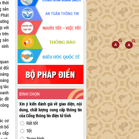
 thời
g sản
 Phát
cường
p với
 trên
g sản
 sinh
 quan
t đối
hoáng
hoáng
ng tác
doanh
BÌNH CHỌN
ặc đề
Xin ý kiến đánh giá về giao diện, nội
 công
dung, chất lượng cung cấp thông tin
của Cổng thông tin điện tử tỉnh
ác cơ
Rất tốt
nh bố
Tốt
n cấp
Trung bình