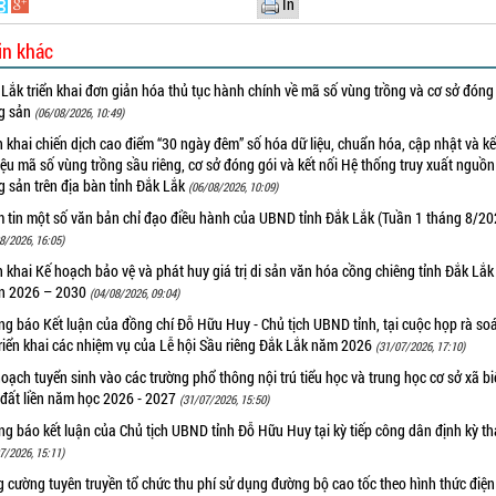
In
in khác
Lắk triển khai đơn giản hóa thủ tục hành chính về mã số vùng trồng và cơ sở đóng
g sản
(06/08/2026, 10:49)
n khai chiến dịch cao điểm “30 ngày đêm” số hóa dữ liệu, chuẩn hóa, cập nhật và kế
iệu mã số vùng trồng sầu riêng, cơ sở đóng gói và kết nối Hệ thống truy xuất nguồ
 sản trên địa bàn tỉnh Đắk Lắk
(06/08/2026, 10:09)
m tin một số văn bản chỉ đạo điều hành của UBND tỉnh Đắk Lắk (Tuần 1 tháng 8/20
8/2026, 16:05)
n khai Kế hoạch bảo vệ và phát huy giá trị di sản văn hóa cồng chiêng tỉnh Đắk Lắk 
n 2026 – 2030
(04/08/2026, 09:04)
g báo Kết luận của đồng chí Đỗ Hữu Huy - Chủ tịch UBND tỉnh, tại cuộc họp rà soá
riển khai các nhiệm vụ của Lễ hội Sầu riêng Đắk Lắk năm 2026
(31/07/2026, 17:10)
oạch tuyển sinh vào các trường phổ thông nội trú tiểu học và trung học cơ sở xã b
 đất liền năm học 2026 - 2027
(31/07/2026, 15:50)
g báo kết luận của Chủ tịch UBND tỉnh Đỗ Hữu Huy tại kỳ tiếp công dân định kỳ t
7/2026, 15:11)
 cường tuyên truyền tổ chức thu phí sử dụng đường bộ cao tốc theo hình thức điện