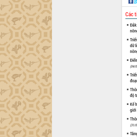
tiến đầu tư tỉnh
Ngành cá ngừ Đắk Lắk chủ động thích
Các t
ứng để giữ vững thị trường xuất khẩu
Diễn đàn Kinh tế tư nhân Việt Nam đột
Đắk 
phá cơ chế - Hợp tác công tư
nôn
Đề án 06 tạo bước ngoặt đột phá trong
Triể
cải cách hành chính tỉnh Đắk Lắk
dữ l
Kết nối tour, đẩy mạnh chuyển đổi số
nông
để phát triển du lịch Đắk Lắk
Điể
Khởi động Dự án Đầu tư xây dựng hạ
(04/0
tầng kỹ thuật Cụm công nghiệp Tân
Triể
Tiến
đoạ
Gặp mặt các cơ quan báo chí nhân Kỷ
Thôn
niệm 101 năm Ngày Báo chí Cách
độ t
mạng Việt Nam
Đắk Lắk sơ kết 4 năm triển khai thực
Kế h
giới
hiện Đề án 06 của Chính phủ
Họp báo thông tin về Hội nghị Công bố
Thôn
Quy hoạch và Xúc tiến đầu tư tỉnh Đắk
(31/0
Lắk
Tăng