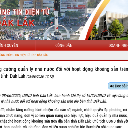
ÍNH QUYỀN
CÔNG DÂN
DOANH NGH
IN ĐIỆN TỬ TỈNH ĐẮK LẮK
g cường quản lý nhà nước đối với hoạt động khoáng sản trên
 tỉnh Đắk Lắk
(08/06/2026, 17:12)
Đọc bài 
 08/06/2026, UBND tỉnh Đắk Lắk ban hành Chỉ thị số 19/CT-UBND về việc tăng 
 lý nhà nước đối với hoạt động khoáng sản trên địa bàn tỉnh Đắk Lắk.
 đó, nhằm tăng cường trách nhiệm của các sở, ngành, chính quyền địa phương, cơ 
uan chức năng, đơn vị có liên quan nâng cao hiệu lực, hiệu quả quản lý nhà nước,
 chặt chẽ hoạt động khoáng sản trên địa bàn tỉnh Đắk Lắk, Chủ tịch UBND tỉnh yê
ở, ban, ngành, xã, phường, đơn vị liên quan nghiêm túc thực hiện nội dung sau: