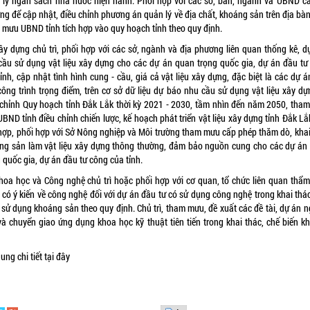
 lý ngân sách nhà nước hiện hành. Phối hợp với các sở, ban, ngành và UBND cá
g để cập nhật, điều chỉnh phương án quản lý về địa chất, khoáng sản trên địa bàn
 mưu UBND tỉnh tích hợp vào quy hoạch tỉnh theo quy định.
ây dựng chủ trì, phối hợp với các sở, ngành và địa phương liên quan thống kê, d
cầu sử dụng vật liệu xây dựng cho các dự án quan trọng quốc gia, dự án đầu tư
ỉnh, cập nhật tình hình cung - cầu, giá cả vật liệu xây dựng, đặc biệt là các dự 
 công trình trọng điểm, trên cơ sở dữ liệu dự báo nhu cầu sử dụng vật liệu xây dự
 chỉnh Quy hoạch tỉnh Đắk Lắk thời kỳ 2021 - 2030, tầm nhìn đến năm 2050, tha
BND tỉnh điều chỉnh chiến lược, kế hoạch phát triển vật liệu xây dựng tỉnh Đắk L
hợp, phối hợp với Sở Nông nghiệp và Môi trường tham mưu cấp phép thăm dò, khai
ng sản làm vật liệu xây dựng thông thường, đảm bảo nguồn cung cho các dự án
 quốc gia, dự án đầu tư công của tỉnh.
hoa học và Công nghệ chủ trì hoặc phối hợp với cơ quan, tổ chức liên quan thẩm
 có ý kiến về công nghệ đối với dự án đầu tư có sử dụng công nghệ trong khai thác
 sử dụng khoáng sản theo quy định. Chủ trì, tham mưu, đề xuất các đề tài, dự án 
và chuyển giao ứng dụng khoa học kỹ thuật tiên tiến trong khai thác, chế biến k
…
ung chi tiết
tại đây