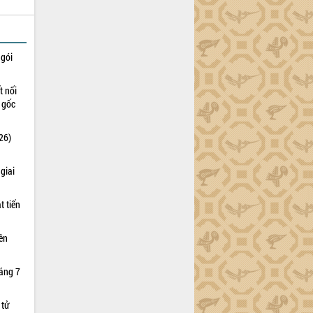
 gói
t nối
n gốc
26)
giai
t tiến
iên
háng 7
 tử