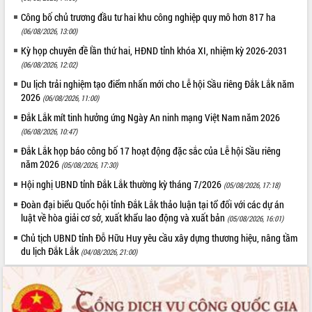
Đắk Lắk”
Công bố chủ trương đầu tư hai khu công nghiệp quy mô hơn 817 ha
Tăng cường giám sát, đôn đốc thực
(06/08/2026, 13:00)
hiện nhiệm vụ quản lý tài sản công
Kỳ họp chuyên đề lần thứ hai, HĐND tỉnh khóa XI, nhiệm kỳ 2026-2031
hàng tuần
(06/08/2026, 12:02)
Tháo gỡ những vướng mắc, đẩy mạnh
Du lịch trải nghiệm tạo điểm nhấn mới cho Lễ hội Sầu riêng Đắk Lắk năm
công tác cải cách thủ tục hành chính
2026
(06/08/2026, 11:00)
tại Trung tâm Phục vụ hành chính
công tỉnh
Đắk Lắk mít tinh hưởng ứng Ngày An ninh mạng Việt Nam năm 2026
Đắk Lắk: Tôn vinh 46 giải pháp tại Hội
(06/08/2026, 10:47)
thi Sáng tạo Kỹ thuật 2024 - 2025
Đắk Lắk họp báo công bố 17 hoạt động đặc sắc của Lễ hội Sầu riêng
Đắk Lắk rà soát, điều chỉnh Đề án 190
năm 2026
(05/08/2026, 17:30)
về phát triển nuôi trồng thủy sản
Hội nghị UBND tỉnh Đắk Lắk thường kỳ tháng 7/2026
(05/08/2026, 17:18)
Phó Chủ tịch UBND tỉnh Đắk Lắk
Đoàn đại biểu Quốc hội tỉnh Đắk Lắk thảo luận tại tổ đối với các dự án
Trương Công Thái kiểm tra thực địa
luật về hòa giải cơ sở, xuất khẩu lao động và xuất bản
(05/08/2026, 16:01)
Dự án cao tốc Khánh Hòa - Buôn Ma
Thuột
Chủ tịch UBND tỉnh Đỗ Hữu Huy yêu cầu xây dựng thương hiệu, nâng tầm
du lịch Đắk Lắk
(04/08/2026, 21:00)
Định vị cà phê Việt Nam như một “di
sản sống” trong dòng chảy toàn cầu
Xây dựng nông thôn mới: Nâng cao đời
sống người dân từ những mô hình thiết