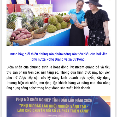
VIDEO
Trưng bày, giới thiệu những sản phẩm nông sản tiêu biểu của hội viên
Hội nghị UBND tỉnh Đắk Lắk thường kỳ
phụ nữ xã Pơng Drang và xã Cư Pơng.
tháng 7/2026
Điểm nhấn của chương trình là hoạt động livestream quảng bá và tiêu
Lễ truy tặng danh hiệu “Bà Mẹ Việt
thụ sản phẩm trên các nền tảng số. Thông qua hình thức này, hội viên
Nam Anh hùng” và trao Huân chương
phụ nữ được tiếp cận các kỹ năng kinh doanh trực tuyến, xây dựng
Lao động
thương hiệu cá nhân, mở rộng tệp khách hàng và nâng cao khả năng
UBND tỉnh Đắk Lắk triển khai nhiệm
ứng dụng công nghệ trong hoạt động sản xuất, kinh doanh.
vụ 6 tháng cuối năm 2026
ALBUM ẢNH
Kỳ họp thứ Hai, Hội đồng nhân dân
tỉnh khóa XI quyết nghị nhiều nội dung
quan trọng
Bí thư Tỉnh ủy Lương Nguyễn Minh