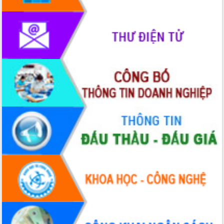
Giai đoạn 2026-2030, Đắk Lắk phấn
đấu có 77% xã đạt chuẩn nông thôn
mới
Chuyển đổi số 'mở đường' cho nông
nghiệp Đắk Lắk tăng trưởng bứt phá
Triển khai đồng bộ đo đạc, lập hồ sơ
địa chính, hoàn thiện cơ sở dữ liệu đất
đai
Ứng dụng sinh trắc học - Bước tiến
trong hành trình chuyển đổi số tại Đắk
Lắk
Đắk Lắk nâng cao hiệu quả công tác
Đảng từ Sổ tay đảng viên điện tử
Đắk Lắk đẩy mạnh nuôi biển công
nghệ, hướng tới phát triển thủy sản
bền vững
Tập huấn nâng cao năng lực triển khai
chuyển đổi số cho cán bộ, công chức
cấp xã
Đắk Lắk phát động hưởng ứng Ngày