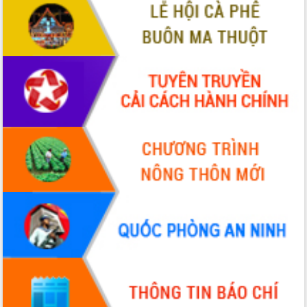
cho trạm y tế cấp xã
Du lịch Đắk Lắk nâng tầm trải nghiệm
du khách thông qua Hệ thống cơ sở dữ
liệu và Bản đồ số
Tập huấn ứng dụng trí tuệ nhân tạo (AI)
trong thương mại điện tử năm 2026
Đoàn đại biểu Quốc hội tỉnh Đắk Lắk
trao đổi thông tin trước Kỳ họp thứ
nhất, Quốc hội khóa XVI
Quyết liệt cải cách hành chính, khơi
thông nguồn lực phát triển
Nâng cao hiệu lực, hiệu quả HĐND
tỉnh thông qua hiện đại hóa hành chính
Xã Ea Phê gắn cải cách hành chính với
chuyển đổi số
Phó Chủ tịch Thường trực UBND tỉnh
Hồ Thị Nguyên Thảo làm việc tại Trung
tâm Phục vụ hành chính công xã Ea
Phê
Xây dựng nền hành chính số đồng
hành cùng nông dân dân, doanh nghiệp