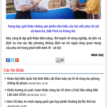
Khơi thông điểm nghẽn, đẩy nhanh
giải ngân vốn khắc phục thiên tai
HĐND tỉnh thông qua điều chỉnh Quy
hoạch tỉnh thời kỳ 2021-2030
Hội thảo góp ý hồ sơ điều chỉnh quy
Trưng bày, giới thiệu những sản phẩm tiêu biểu của hội viên phụ nữ các
hoạch tỉnh Đắk Lắk thời kỳ 2021-2030,
xã Nam Ka, Đắk Phơi và Krông Nô.
tầm nhìn đến năm 2050
Nâng cao hiệu quả hoạt động của các
Đây cũng là dịp giới thiệu tiềm năng, thế mạnh về nông nghiệp, du lịch và
doanh nghiệp nhà nước
dịch vụ của các địa phương, khẳng định vai trò ngày càng quan trọng
của phụ nữ trong phát triển kinh tế - xã hội.
Hội nghị triển khai kết nối mạng
truyền số liệu chuyên dùng phục vụ cơ
Minh Huệ
quan Đảng, Nhà nước
In
Lễ phát động chuỗi hoạt động chung
tay làm sạch môi trường
Các tin khác
Xã Ea Kar bước chuyển mình trong
Đoàn đại biểu Quốc hội tỉnh Đắk Lắk thảo luận tại tổ về công tác phòng,
công tác cải cách hành chính mô hình
chống tội phạm
(06/08/2026, 18:32)
mới
Khẩn trương rà soát, hoàn thiện công tác tổ chức Lễ hội Sầu riêng Đắk
UBND tỉnh họp báo định kỳ tháng 4
Lắk năm 2026
năm 2026
(06/08/2026, 18:27)
Hội thảo khoa học “Giải pháp thúc đẩy
Ban Chỉ đạo An ninh mạng quốc gia họp phiên thường kỳ lần thứ hai
phát triển nền kinh tế xanh tại tỉnh
(06/08/2026, 14:06)