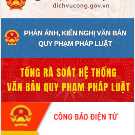
thực
Quyết liệt tháo gỡ vướng mắc, đẩy
nhanh tiến độ các dự án trọng điểm
trong Khu kinh tế Nam Phú Yên
Hòn Yến phát triển du lịch gắn với bảo
tồn biển
Lấy ý kiến điều chỉnh Quy hoạch tỉnh
Đắk Lắk thời kỳ 2021-2030, tầm nhìn
đến năm 2050
Phát động chiến dịch 30 ngày đêm
giải phóng mặt bằng Tuyến đường bộ
ven biển
Đắk Lắk nỗ lực thúc đẩy tăng trưởng
kinh tế từ 10% trở lên trong Quý
II/2026
Đắk Lắk ký kết thỏa thuận hợp tác về
chuyển đổi số giai đoạn 2026 – 2030
với Tập đoàn Bưu chính Viễn thông
Việt Nam
Thứ trưởng Bộ Y tế làm việc với tỉnh
Đắk Lắk về phát triển nhân lực y tế