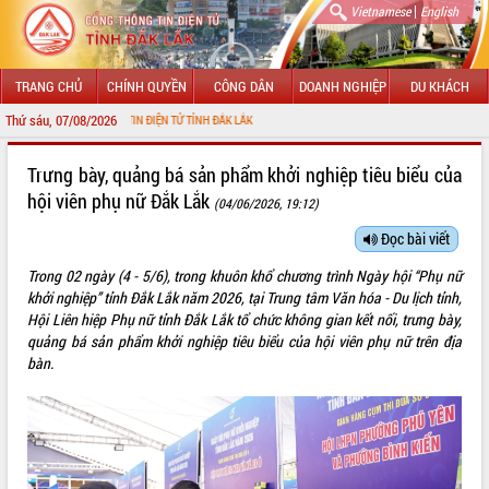
|
Vietnamese
English
TRANG CHỦ
CHÍNH QUYỀN
CÔNG DÂN
DOANH NGHIỆP
DU KHÁCH
Thứ sáu, 07/08/2026
NG THÔNG TIN ĐIỆN TỬ TỈNH ĐẮK LẮK
GIỚI THIỆU
Trưng bày, quảng bá sản phẩm khởi nghiệp tiêu biểu của
hội viên phụ nữ Đắk Lắk
(04/06/2026, 19:12)
LÃNH ĐẠO UBND TỈNH
Đọc bài viết
TIN TỨC SỰ KIỆN
Trong 02 ngày (4 - 5/6), trong khuôn khổ chương trình Ngày hội “Phụ nữ
SỞ, BAN, NGÀNH
khởi nghiệp” tỉnh Đắk Lắk năm 2026, tại Trung tâm Văn hóa - Du lịch tỉnh,
Hội Liên hiệp Phụ nữ tỉnh Đắk Lắk tổ chức không gian kết nối, trưng bày,
UBND CÁC XÃ, PHƯỜNG
quảng bá sản phẩm khởi nghiệp tiêu biểu của hội viên phụ nữ trên địa
bàn.
THÔNG TIN CHỈ ĐẠO ĐIỀU HÀNH
HỆ THỐNG VĂN BẢN
VĂN BẢN HĐND TỈNH