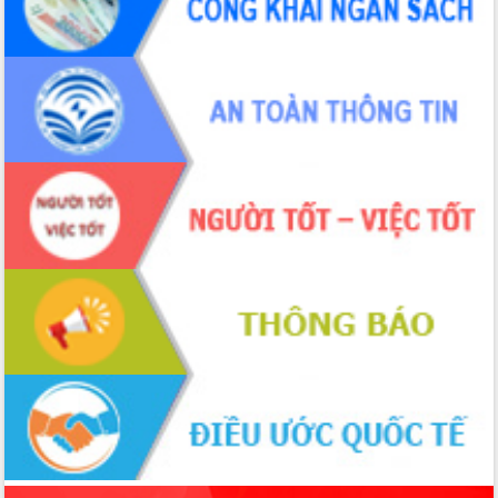
Quyền của người tiêu dùng Việt Nam
2026
Đẩy mạnh cải cách hành chính, quyết
tâm đạt được mục tiêu tăng trưởng
hai con số trong năm 2026
Tổ chức trang trọng Lễ hội Đền thờ
Lương Văn Chánh năm 2026
Phó Bí thư Tỉnh ủy Đắk Lắk Đỗ Hữu
Huy giữ chức Bí thư Đảng ủy Ủy Ban
Nhân dân tỉnh
Bệnh án điện tử thúc đẩy chuyển đổi
số y tế tại Đắk Lắk
Chuyển đổi số thư viện: Mở rộng
không gian tri thức trong thời đại số
Đánh giá, rút kinh nghiệm công tác tổ
chức diễn tập trước ngày bầu cử
Chương trình “Gặp gỡ hữu nghị –
Friendship Meeting New Year 2026”
Bầu cử Quốc hội và HĐND: Cử tri Đắk
Lắk gửi gắm niềm tin, kỳ vọng vào lá