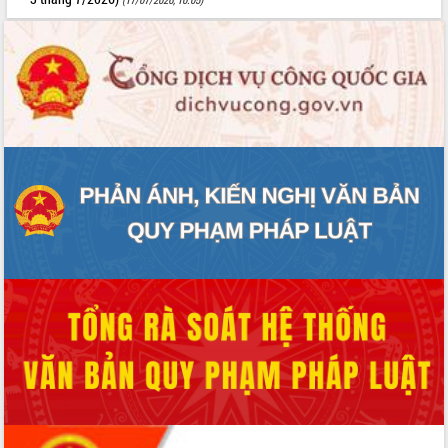
Thứ trưởng Bộ Y tế làm việc với tỉnh
Đắk Lắk về phát triển nhân lực y tế
cho trạm y tế cấp xã
Du lịch Đắk Lắk nâng tầm trải nghiệm
du khách thông qua Hệ thống cơ sở dữ
liệu và Bản đồ số
Tập huấn ứng dụng trí tuệ nhân tạo (AI)
trong thương mại điện tử năm 2026
Đoàn đại biểu Quốc hội tỉnh Đắk Lắk
trao đổi thông tin trước Kỳ họp thứ
nhất, Quốc hội khóa XVI
Quyết liệt cải cách hành chính, khơi
thông nguồn lực phát triển
Nâng cao hiệu lực, hiệu quả HĐND
tỉnh thông qua hiện đại hóa hành chính
Xã Ea Phê gắn cải cách hành chính với
chuyển đổi số
Phó Chủ tịch Thường trực UBND tỉnh
Hồ Thị Nguyên Thảo làm việc tại Trung
tâm Phục vụ hành chính công xã Ea
Phê