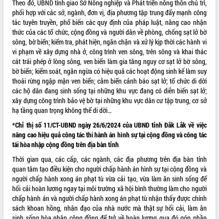
Quy hoạch và Xúc tiến đầu tư tỉnh Đắk
Theo đó, UBND tỉnh giao Sở Nông nghiệp và Phát triển nông thôn chủ trì,
Lắk
phối hợp với các sở, ngành, đơn vị, địa phương tập trung đẩy mạnh công
tác tuyên truyền, phổ biến các quy định của pháp luật, nâng cao nhận
Khơi thông điểm nghẽn, đẩy nhanh
thức của các tổ chức, cộng đồng và người dân về phòng, chống sạt lở bờ
giải ngân vốn khắc phục thiên tai
sông, bờ biển; kiểm tra, phát hiện, ngăn chặn và xử lý kịp thời các hành vi
HĐND tỉnh thông qua điều chỉnh Quy
vi phạm về xây dựng nhà ở, công trình ven sông, trên sông và khai thác
hoạch tỉnh thời kỳ 2021-2030
cát trái phép ở lòng sông, ven biển làm gia tăng nguy cơ sạt lở bờ sông,
Hội thảo góp ý hồ sơ điều chỉnh quy
bờ biển; kiểm soát, ngăn ngừa có hiệu quả các hoạt động sinh kế làm suy
hoạch tỉnh Đắk Lắk thời kỳ 2021-2030,
thoái rừng ngập mặn ven biển; cắm biển cảnh báo sạt lở; tổ chức di dời
tầm nhìn đến năm 2050
các hộ dân đang sinh sống tại những khu vực đang có diễn biến sạt lở;
Nâng cao hiệu quả hoạt động của các
xây dựng công trình bảo vệ bờ tại những khu vực dân cư tập trung, cơ sở
doanh nghiệp nhà nước
hạ tầng quan trọng không thể di dời…
Hội nghị triển khai kết nối mạng
*Chỉ thị số 11/CT-UBND ngày 26/6/2024 của UBND tỉnh Đắk Lắk về việc
truyền số liệu chuyên dùng phục vụ cơ
nâng cao hiệu quả công tác thi hành án hình sự tại cộng đồng và công tác
quan Đảng, Nhà nước
tái hòa nhập cộng đồng trên địa bàn tỉnh
Lễ phát động chuỗi hoạt động chung
Thời gian qua, các cấp, các ngành, các địa phương trên địa bàn tỉnh
tay làm sạch môi trường
quan tâm tạo điều kiện cho người chấp hành án hình sự tại cộng đồng và
Xã Ea Kar bước chuyển mình trong
người chấp hành xong án phạt tù vừa cải tạo, vừa làm ăn sinh sống để
công tác cải cách hành chính mô hình
hối cải hoàn lương ngay tại môi trường xã hội bình thường làm cho người
mới
chấp hành án và người chấp hành xong án phạt tù nhận thấy được chính
UBND tỉnh họp báo định kỳ tháng 4
sách khoan hồng, nhân đạo của nhà nước mà thật sự hối cải, làm ăn
năm 2026
sinh sống hòa nhập cộng đồng để trở về hoàn lương qua đó góp phần