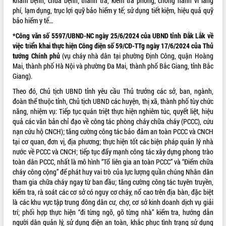
khám bệnh, chữa bệnh; thanh tra, kiểm tra phòng, chống hành vi lãng
quan trọng
phí, lạm dụng, trục lợi quỹ bảo hiểm y tế; sử dụng tiết kiệm, hiệu quả quỹ
bảo hiểm y tế…
Bí thư Tỉnh ủy Lương Nguyễn Minh
Triết thăm, tặng quà người có công với
*Công văn số 5597/UBND-NC ngày 25/6/2024 của UBND tỉnh Đắk Lắk về
cách mạng
việc triển khai thực hiện Công điện số 59/CĐ-TTg ngày 17/6/2024 của Thủ
Rà soát, hoàn thiện hệ thống thiết chế
tướng Chính phủ
(vụ cháy nhà dân tại phường Định Công, quận Hoàng
văn hóa, thể thao đáp ứng yêu cầu
Mai, thành phố Hà Nội và phường Đa Mai, thành phố Bắc Giang, tỉnh Bắc
phát triển mới
Giang).
Thường trực HĐND tỉnh Đắk Lắk gặp
Theo đó, Chủ tịch UBND tỉnh yêu cầu Thủ trưởng các sở, ban, ngành,
mặt Đoàn chuyên gia y tế TP. Hồ Chí
đoàn thể thuộc tỉnh, Chủ tịch UBND các huyện, thị xã, thành phố tùy chức
Minh
năng, nhiệm vụ: Tiếp tục quán triệt thực hiện nghiêm túc, quyết liệt, hiệu
Lễ truy điệu và an táng hài cốt liệt sĩ
quả các văn bản chỉ đạo về công tác phòng cháy chữa cháy (PCCC), cứu
tại Nghĩa trang Liệt sĩ xã Sơn Hòa
nạn cứu hộ CNCH); tăng cường công tác bảo đảm an toàn PCCC và CNCH
tại cơ quan, đơn vị, địa phương; thực hiện tốt các biện pháp quản lý nhà
Bàn giải pháp tháo gỡ khó khăn trong
nước về PCCC và CNCH; tiếp tục đẩy mạnh công tác xây dựng phong trào
xuất khẩu sầu riêng và triển khai quy
toàn dân PCCC, nhất là mô hình “Tổ liên gia an toàn PCCC” và “Điểm chữa
định EUDR
cháy công cộng” để phát huy vai trò của lực lượng quần chúng Nhân dân
Thứ trưởng Bộ Nông nghiệp và Môi
tham gia chữa cháy ngay từ ban đầu; tăng cường công tác tuyên truyền,
trường Nguyễn Hoàng Hiệp khảo sát
kiểm tra, rà soát các cơ sở có nguy cơ cháy, nổ cao trên địa bàn, đặc biệt
vùng trồng và doanh nghiệp đóng gói
là các khu vực tập trung đông dân cư, chợ, cơ sở kinh doanh dịch vụ giải
sầu riêng tại Đắk Lắk
trí; phối hợp thực hiện “đi từng ngõ, gõ từng nhà” kiểm tra, hướng dẫn
Trình diễn nghệ thuật chế biến các
người dân quản lý, sử dụng điện an toàn, khắc phục tình trạng sử dụng