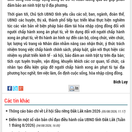
đảm bảo an ninh trật tự ở địa phương.
Hội thảo khoa học “Giải pháp thúc đẩy
phát triển nền kinh tế xanh tại tỉnh
Thời gian tới, Chủ tịch UBND tỉnh yêu cầu các sở, ban, ngành, đoàn thể,
Đắk Lắk”
UBND các huyện, thị xã, thành phố tiếp tục triển khai thực hiện nghiêm
Tăng cường giám sát, đôn đốc thực
túc các văn bản về biện pháp bảo đảm tái hòa nhập cộng đồng đối với
hiện nhiệm vụ quản lý tài sản công
người chấp hành xong án phạt tù, về tín dụng đối với người chấp hành
hàng tuần
xong án phạt tù, về thi hành án hình sự đến cán bộ, công chức, viên chức,
lực lượng vũ trang và Nhân dân nhằm nâng cao nhận thức, ý thức trách
Tháo gỡ những vướng mắc, đẩy mạnh
nhiệm trong việc chấp hành chính sách, pháp luật, gắn với thực hiện các
công tác cải cách thủ tục hành chính
nhiệm vụ phát triển kinh tế - xã hội, bảo đảm an ninh trật tự trên địa bàn;
tại Trung tâm Phục vụ hành chính
tích cực tuyên truyền, vận động, khuyến khích các cơ quan, tổ chức, cá
công tỉnh
nhân tạo điều kiện giúp đỡ người chấp hành xong án phạt tù tại địa
Đắk Lắk: Tôn vinh 46 giải pháp tại Hội
phương học nghề, tìm việc làm, ổn định cuộc sống, hòa nhập cộng đồng.
thi Sáng tạo Kỹ thuật 2024 - 2025
Bích Luy
Đắk Lắk rà soát, điều chỉnh Đề án 190
In
về phát triển nuôi trồng thủy sản
Phó Chủ tịch UBND tỉnh Đắk Lắk
Các tin khác
Trương Công Thái kiểm tra thực địa
Dự án cao tốc Khánh Hòa - Buôn Ma
Thông cáo báo chí về Lễ hội Sầu riêng Đắk Lắk năm 2026
(05/08/2026, 11:17)
Thuột
Điểm tin một số văn bản chỉ đạo điều hành của UBND tỉnh Đắk Lắk (Tuần
Định vị cà phê Việt Nam như một “di
1 tháng 8/2026)
(04/08/2026, 16:05)
sản sống” trong dòng chảy toàn cầu