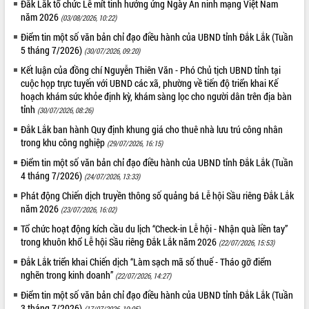
Đắk Lắk tổ chức Lễ mít tinh hưởng ứng Ngày An ninh mạng Việt Nam
Xây dựng nông thôn mới: Nâng cao đời
năm 2026
sống người dân từ những mô hình thiết
(03/08/2026, 10:22)
thực
Điểm tin một số văn bản chỉ đạo điều hành của UBND tỉnh Đắk Lắk (Tuần
Quyết liệt tháo gỡ vướng mắc, đẩy
5 tháng 7/2026)
(30/07/2026, 09:20)
nhanh tiến độ các dự án trọng điểm
Kết luận của đồng chí Nguyễn Thiên Văn - Phó Chủ tịch UBND tỉnh tại
trong Khu kinh tế Nam Phú Yên
cuộc họp trực tuyến với UBND các xã, phường về tiến độ triển khai Kế
Hòn Yến phát triển du lịch gắn với bảo
hoạch khám sức khỏe định kỳ, khám sàng lọc cho người dân trên địa bàn
tồn biển
tỉnh
(30/07/2026, 08:26)
Lấy ý kiến điều chỉnh Quy hoạch tỉnh
Đắk Lắk ban hành Quy định khung giá cho thuê nhà lưu trú công nhân
Đắk Lắk thời kỳ 2021-2030, tầm nhìn
trong khu công nghiệp
(29/07/2026, 16:15)
đến năm 2050
Điểm tin một số văn bản chỉ đạo điều hành của UBND tỉnh Đắk Lắk (Tuần
Phát động chiến dịch 30 ngày đêm
4 tháng 7/2026)
(24/07/2026, 13:33)
giải phóng mặt bằng Tuyến đường bộ
Phát động Chiến dịch truyền thông số quảng bá Lễ hội Sầu riêng Đắk Lắk
ven biển
năm 2026
(23/07/2026, 16:02)
Đắk Lắk nỗ lực thúc đẩy tăng trưởng
kinh tế từ 10% trở lên trong Quý
Tổ chức hoạt động kích cầu du lịch “Check-in Lễ hội - Nhận quà liền tay”
trong khuôn khổ Lễ hội Sầu riêng Đắk Lắk năm 2026
II/2026
(22/07/2026, 15:53)
Đắk Lắk ký kết thỏa thuận hợp tác về
Đắk Lắk triển khai Chiến dịch “Làm sạch mã số thuế - Tháo gỡ điểm
chuyển đổi số giai đoạn 2026 – 2030
nghẽn trong kinh doanh”
(22/07/2026, 14:27)
với Tập đoàn Bưu chính Viễn thông
Điểm tin một số văn bản chỉ đạo điều hành của UBND tỉnh Đắk Lắk (Tuần
Việt Nam
3 tháng 7/2026)
(17/07/2026, 10:05)