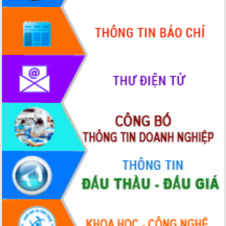
cấp xã
Đắk Lắk phát động hưởng ứng Ngày
Quyền của người tiêu dùng Việt Nam
2026
Đẩy mạnh cải cách hành chính, quyết
tâm đạt được mục tiêu tăng trưởng
hai con số trong năm 2026
Tổ chức trang trọng Lễ hội Đền thờ
Lương Văn Chánh năm 2026
Phó Bí thư Tỉnh ủy Đắk Lắk Đỗ Hữu
Huy giữ chức Bí thư Đảng ủy Ủy Ban
Nhân dân tỉnh
Bệnh án điện tử thúc đẩy chuyển đổi
số y tế tại Đắk Lắk
Chuyển đổi số thư viện: Mở rộng
không gian tri thức trong thời đại số
Đánh giá, rút kinh nghiệm công tác tổ
chức diễn tập trước ngày bầu cử
Chương trình “Gặp gỡ hữu nghị –
Friendship Meeting New Year 2026”