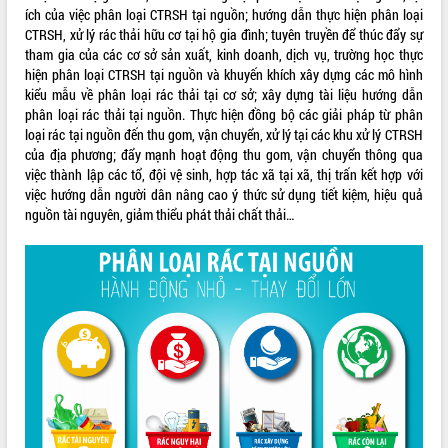
ích của việc phân loại CTRSH tại nguồn; hướng dẫn thực hiện phân loại
ĐIỂM TIN VĂN BẢN
CTRSH, xử lý rác thải hữu cơ tại hộ gia đình; tuyên truyền để thúc đẩy sự
tham gia của các cơ sở sản xuất, kinh doanh, dịch vụ, trường học thực
QUY HOẠCH - KẾ HOẠCH
hiện phân loại CTRSH tại nguồn và khuyến khích xây dựng các mô hình
kiểu mẫu về phân loại rác thải tại cơ sở; xây dựng tài liệu hướng dẫn
phân loại rác thải tại nguồn. Thực hiện đồng bộ các giải pháp từ phân
loại rác tại nguồn đến thu gom, vận chuyển, xử lý tại các khu xử lý CTRSH
của địa phương; đẩy mạnh hoạt động thu gom, vận chuyển thông qua
việc thành lập các tổ, đội vệ sinh, hợp tác xã tại xã, thị trấn kết hợp với
việc hướng dẫn người dân nâng cao ý thức sử dụng tiết kiệm, hiệu quả
nguồn tài nguyên, giảm thiểu phát thải chất thải…