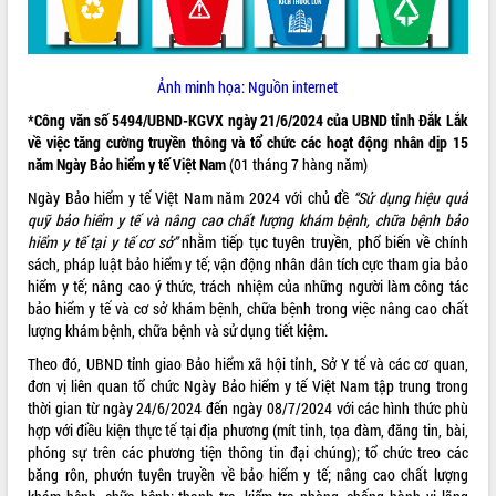
VIDEO
Ảnh minh họa: Nguồn internet
*Công văn số 5494/UBND-KGVX ngày 21/6/2024 của UBND tỉnh Đắk Lắk
về việc tăng cường truyền thông và tổ chức các hoạt động nhân dịp 15
năm Ngày Bảo hiểm y tế Việt Nam
(01 tháng 7 hàng năm)
Ngày Bảo hiểm y tế Việt Nam năm 2024 với chủ đề
“Sử dụng hiệu quả
quỹ bảo hiểm y tế và nâng cao chất lượng khám bệnh, chữa bệnh bảo
hiểm y tế tại y tế cơ sở”
nhằm tiếp tục tuyên truyền, phổ biến về chính
Khám bệnh, cấp phát thuốc miễn phí
sách, pháp luật bảo hiểm y tế; vận động nhân dân tích cực tham gia bảo
và tặng quà người dân xã Cư Pui
hiểm y tế; nâng cao ý thức, trách nhiệm của những người làm công tác
Hội nghị UBND tỉnh Đắk Lắk thường kỳ
bảo hiểm y tế và cơ sở khám bệnh, chữa bệnh trong việc nâng cao chất
tháng 7/2026
lượng khám bệnh, chữa bệnh và sử dụng tiết kiệm.
Lễ truy tặng danh hiệu “Bà Mẹ Việt
Theo đó, UBND tỉnh giao Bảo hiểm xã hội tỉnh, Sở Y tế và các cơ quan,
Nam Anh hùng” và trao Huân chương
đơn vị liên quan tổ chức Ngày Bảo hiểm y tế Việt Nam tập trung trong
Lao động
thời gian từ ngày 24/6/2024 đến ngày 08/7/2024 với các hình thức phù
ALBUM ẢNH
UBND tỉnh Đắk Lắk triển khai nhiệm
hợp với điều kiện thực tế tại địa phương (mít tinh, tọa đàm, đăng tin, bài,
vụ 6 tháng cuối năm 2026
phóng sự trên các phương tiện thông tin đại chúng); tổ chức treo các
Kỳ họp thứ Hai, Hội đồng nhân dân
băng rôn, phướn tuyên truyền về bảo hiểm y tế; nâng cao chất lượng
tỉnh khóa XI quyết nghị nhiều nội dung