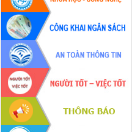
Bầu cử Quốc hội và HĐND: Cử tri Đắk
Lắk gửi gắm niềm tin, kỳ vọng vào lá
phiếu
Đắk Lắk sẵn sàng các điều kiện cho
Ngày hội bầu cử đại biểu Quốc hội
khóa XVI và HĐND các cấp nhiệm kỳ
2026-2031
Đảm bảo cuộc bầu cử đại biểu Quốc
hội và đại biểu HĐND các cấp diễn ra
an toàn, hiệu quả, đúng quy định
Thủ tướng Chính phủ Phạm Minh Chính
kiểm tra, chỉ đạo hoàn thành các dự
án cao tốc và thăm khu tái định cư tại
Đắk Lắk
Sôi nổi Hội đua ngựa truyền thống Gò
Thì Thùng mừng Xuân Bính Ngọ 2026
Lãnh đạo tỉnh dâng hương tưởng niệm
tại Đập Đồng Cam đầu Xuân Bính Ngọ
Ngành nông nghiệp phấn đấu tăng
trưởng đạt 5,86% trong năm 2026
UBND tỉnh Đắk Lắk triển khai công tác