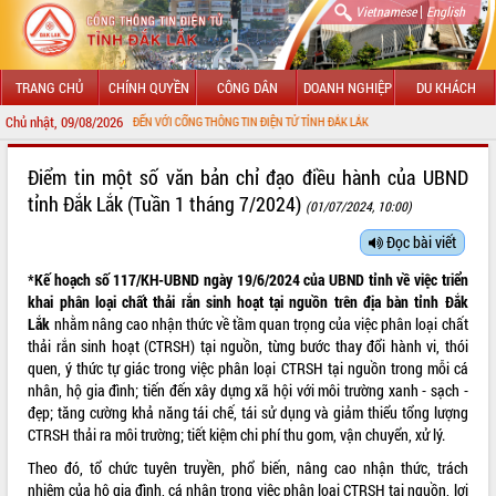
|
Vietnamese
English
TRANG CHỦ
CHÍNH QUYỀN
CÔNG DÂN
DOANH NGHIỆP
DU KHÁCH
Chủ nhật, 09/08/2026
CHÀO MỪNG ĐẾN VỚI CỔNG THÔNG TIN ĐIỆN TỬ TỈNH ĐẮK LẮK
GIỚI THIỆU
Điểm tin một số văn bản chỉ đạo điều hành của UBND
tỉnh Đắk Lắk (Tuần 1 tháng 7/2024)
(01/07/2024, 10:00)
LÃNH ĐẠO UBND TỈNH
Đọc bài viết
TIN TỨC SỰ KIỆN
*Kế hoạch số 117/KH-UBND ngày 19/6/2024 của UBND tỉnh về việc triển
SỞ, BAN, NGÀNH
khai phân loại chất thải rắn sinh hoạt tại nguồn trên địa bàn tỉnh Đắk
Lắk
nhằm nâng cao nhận thức về tầm quan trọng của việc phân loại chất
UBND CÁC XÃ, PHƯỜNG
thải rắn sinh hoạt (CTRSH) tại nguồn, từng bước thay đổi hành vi, thói
quen, ý thức tự giác trong việc phân loại CTRSH tại nguồn trong mỗi cá
nhân, hộ gia đình; tiến đến xây dựng xã hội với môi trường xanh - sạch -
THÔNG TIN CHỈ ĐẠO ĐIỀU HÀNH
đẹp; tăng cường khả năng tái chế, tái sử dụng và giảm thiểu tổng lượng
CTRSH thải ra môi trường; tiết kiệm chi phí thu gom, vận chuyển, xử lý.
HỆ THỐNG VĂN BẢN
Theo đó, tổ chức tuyên truyền, phổ biến, nâng cao nhận thức, trách
VĂN BẢN HĐND TỈNH
nhiệm của hộ gia đình, cá nhân trong việc phân loại CTRSH tại nguồn, lợi