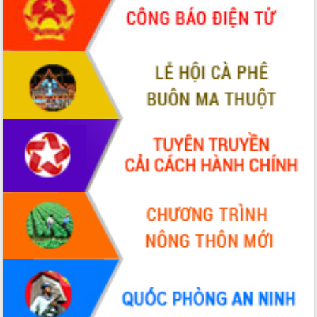
Xây dựng nền hành chính số đồng
hành cùng nông dân dân, doanh nghiệp
Giai đoạn 2026-2030, Đắk Lắk phấn
đấu có 77% xã đạt chuẩn nông thôn
mới
Chuyển đổi số 'mở đường' cho nông
nghiệp Đắk Lắk tăng trưởng bứt phá
Triển khai đồng bộ đo đạc, lập hồ sơ
địa chính, hoàn thiện cơ sở dữ liệu đất
đai
Ứng dụng sinh trắc học - Bước tiến
trong hành trình chuyển đổi số tại Đắk
Lắk
Đắk Lắk nâng cao hiệu quả công tác
Đảng từ Sổ tay đảng viên điện tử
Đắk Lắk đẩy mạnh nuôi biển công
nghệ, hướng tới phát triển thủy sản
bền vững
Tập huấn nâng cao năng lực triển khai
chuyển đổi số cho cán bộ, công chức