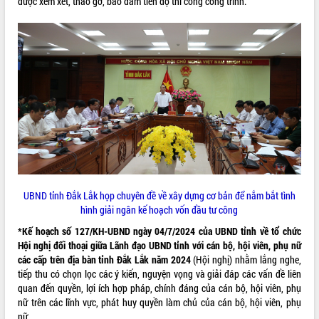
được xem xét, tháo gỡ, bảo đảm tiến độ thi công công trình.
UBND tỉnh Đắk Lắk họp chuyên đề về xây dựng cơ bản để nắm bắt tình
hình giải ngân kế hoạch vốn đầu tư công
*Kế hoạch số 127/KH-UBND ngày 04/7/2024 của UBND tỉnh về tổ chức
Hội nghị đối thoại giữa Lãnh đạo UBND tỉnh với cán bộ, hội viên, phụ nữ
các cấp trên địa bàn tỉnh Đắk Lắk năm 2024
(Hội nghị) nhằm lắng nghe,
tiếp thu có chọn lọc các ý kiến, nguyện vọng và giải đáp các vấn đề liên
quan đến quyền, lợi ích hợp pháp, chính đáng của cán bộ, hội viên, phụ
nữ trên các lĩnh vực, phát huy quyền làm chủ của cán bộ, hội viên, phụ
nữ.