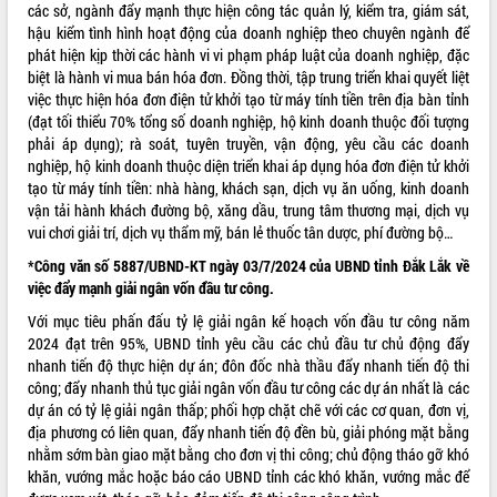
các sở, ngành đẩy mạnh thực hiện công tác quản lý, kiểm tra, giám sát,
VIDEO
hậu kiểm tình hình hoạt động của doanh nghiệp theo chuyên ngành để
phát hiện kịp thời các hành vi vi phạm pháp luật của doanh nghiệp, đặc
Không có file video nào để phát.
biệt là hành vi mua bán hóa đơn. Đồng thời, tập trung triển khai quyết liệt
việc thực hiện hóa đơn điện tử khởi tạo từ máy tính tiền trên địa bàn tỉnh
ALBUM ẢNH
(đạt tối thiểu 70% tổng số doanh nghiệp, hộ kinh doanh thuộc đối tượng
phải áp dụng); rà soát, tuyên truyền, vận động, yêu cầu các doanh
nghiệp, hộ kinh doanh thuộc diện triển khai áp dụng hóa đơn điện tử khởi
tạo từ máy tính tiền: nhà hàng, khách sạn, dịch vụ ăn uống, kinh doanh
vận tải hành khách đường bộ, xăng dầu, trung tâm thương mại, dịch vụ
vui chơi giải trí, dịch vụ thẩm mỹ, bán lẻ thuốc tân dược, phí đường bộ…
*Công văn số 5887/UBND-KT ngày 03/7/2024 của UBND tỉnh Đắk Lắk về
việc đẩy mạnh giải ngân vốn đầu tư công.
Với mục tiêu phấn đấu tỷ lệ giải ngân kế hoạch vốn đầu tư công năm
2024 đạt trên 95%, UBND tỉnh yêu cầu các chủ đầu tư chủ động đẩy
nhanh tiến độ thực hiện dự án; đôn đốc nhà thầu đẩy nhanh tiến độ thi
công; đẩy nhanh thủ tục giải ngân vốn đầu tư công các dự án nhất là các
dự án có tỷ lệ giải ngân thấp; phối hợp chặt chẽ với các cơ quan, đơn vị,
địa phương có liên quan, đẩy nhanh tiến độ đền bù, giải phóng mặt bằng
nhằm sớm bàn giao mặt bằng cho đơn vị thi công; chủ động tháo gỡ khó
khăn, vướng mắc hoặc báo cáo UBND tỉnh các khó khăn, vướng mắc để