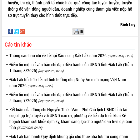
huyện, thị xã, thành phố tổ chức hiệu quả công tác tuyên truyền, truyền
thông để vận động người dân, doanh nghiệp cùng tham gia việc nộp hồ
sơ trực tuyến thay cho hình thức trực tiếp.
Bích Luy
In
Các tin khác
Thông cáo báo chí về Lễ hội Sầu riêng Đắk Lắk năm 2026
(05/08/2026, 11:17)
Điểm tin một số văn bản chỉ đạo điều hành của UBND tỉnh Đắk Lắk (Tuần
1 tháng 8/2026)
(04/08/2026, 16:05)
Đắk Lắk tổ chức Lễ mít tinh hưởng ứng Ngày An ninh mạng Việt Nam
năm 2026
(03/08/2026, 10:22)
Điểm tin một số văn bản chỉ đạo điều hành của UBND tỉnh Đắk Lắk (Tuần
5 tháng 7/2026)
(30/07/2026, 09:20)
Kết luận của đồng chí Nguyễn Thiên Văn - Phó Chủ tịch UBND tỉnh tại
cuộc họp trực tuyến với UBND các xã, phường về tiến độ triển khai Kế
hoạch khám sức khỏe định kỳ, khám sàng lọc cho người dân trên địa bàn
tỉnh
(30/07/2026, 08:26)
Đắk Lắk ban hành Quy định khung giá cho thuê nhà lưu trú công nhân