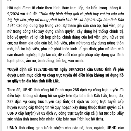
Hội nghị được tổ chức theo hình thức trực tiếp, dự kiến trong tháng 8 -
9/2024 với chủ đề:
“Thúc đẩy bình đẳng giới và phát huy vai trò của cán
bộ, hội viên, phụ nữ trong phát triển kinh tế - xã hội trên địa bàn tỉnh Đắk
Lắk”
. Các nội dung tập trung vào: Sự tham gia của cán bộ, hội viên, phụ
nữ trong công tác xây dựng chính quyền, xây dựng hệ thống chính trị,
bảo vệ quyền và lợi ích hợp pháp, chính đáng của hội viên, phụ nữ và trẻ
em; sự tham gia của cán bộ, hội viên, phụ nữ trong xây dựng nông thôn
mới, hỗ trợ hội viên, phụ nữ phát triển kinh tế gia đình; phụ nữ làm chủ
các doanh nghiêp, hợp tác xã; đề xuất các giải pháp xây dựng gia đình
hạnh phúc, ấm no, bình đẳng, tiến bộ, văn minh.
*Quyết định số 1852/QĐ-UBND ngày 08/7/2024 của UBND tỉnh về phê
duyệt Danh mục dịch vụ công trực tuyến đủ điều kiện không sử dụng hồ
sơ giấy trên địa bàn tỉnh Đắk Lắk.
Theo đó, UBND tỉnh công bố Danh mục 285 dịch vụ công trực tuyến đủ
điều kiện không sử dụng hồ sơ giấy trên địa bàn tỉnh Đắk Lắk, trong đó,
282 dịch vụ công trực tuyến cấp tỉnh; 01 dịch vụ công trực tuyến cấp
huyện (Cung cấp thông tin về quy hoạch xây dựng thuộc thẩm quyền của
UBND cấp huyện) và 02 dịch vụ công trực tuyến cấp xã (Thủ tục cấp Giấy
xác nhận tình trạng hôn nhân; Cấp bản sao Trích lục hộ tịch).
UBND tỉnh cũng giao trách nhiệm cho các sở, ban, ngành; UBND các