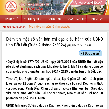
|
Vietnamese
English
TRANG CHỦ
CHÍNH QUYỀN
CÔNG DÂN
DOANH NGHIỆP
DU KHÁCH
Thứ sáu, 07/08/2026
ỪNG ĐẾN VỚI CỔNG THÔNG TIN ĐIỆN TỬ TỈNH ĐẮK LẮK
GIỚI THIỆU
Điểm tin một số văn bản chỉ đạo điều hành của UBND
tỉnh Đắk Lắk (Tuần 2 tháng 7/2024)
(08/07/2024, 16:19)
LÃNH ĐẠO UBND TỈNH
Đọc bài viết
TIN TỨC SỰ KIỆN
*Quyết định số 1774/QĐ-UBND ngày 26/6/2024 của UBND tỉnh về việc
SỞ, BAN, NGÀNH
phê duyệt danh mục sách giáo khoa lớp 5, lớp 9, lớp 12 sử dụng trong cơ
sở giáo dục phổ thông từ năm học 2024 - 2025 trên địa bàn tỉnh Đắk Lắk.
UBND CÁC XÃ, PHƯỜNG
Theo đó, lớp 5 gồm 30 sách giáo khoa, lớp 9 gồm 33 cuốn sách giáo
khoa và lớp 12 gồm 51 cuốn sách giáo khoa của bộ sách Kết nối tri thức
THÔNG TIN CHỈ ĐẠO ĐIỀU HÀNH
với cuộc sống, Cánh Diều, Chân trời sáng tạo của Nhà xuất bản Giáo dục
Việt Nam, Nhà xuất bản Đại học Sư phạm, Nhà xuất bản Đại học Sư
HỆ THỐNG VĂN BẢN
phạm thành phố Hồ Chí Minh.
UBND tỉnh giao Sở Giáo dục và Đào tạo, Phòng Giáo dục và Đào tạo và
VĂN BẢN HĐND TỈNH