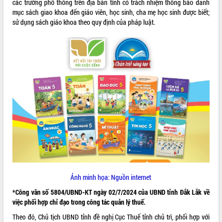
các trường phổ thông trên địa bàn tỉnh có trách nhiệm thông báo danh
mục sách giao khoa đến giáo viên, học sinh, cha mẹ học sinh được biết;
ĐIỂM TIN VĂN BẢN
sử dụng sách giáo khoa theo quy định của pháp luật.
QUY HOẠCH - KẾ HOẠCH
Ảnh minh họa: Nguồn internet
*Công văn số 5804/UBND-KT ngày 02/7/2024 của UBND tỉnh Đắk Lắk về
việc phối hợp chỉ đạo trong công tác quản lý thuế.
Theo đó, Chủ tịch UBND tỉnh đề nghị Cục Thuế tỉnh chủ trì, phối hợp với