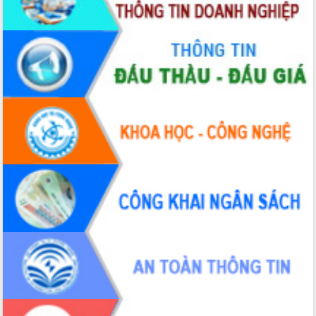
Chương trình “Gặp gỡ hữu nghị –
Friendship Meeting New Year 2026”
Bầu cử Quốc hội và HĐND: Cử tri Đắk
Lắk gửi gắm niềm tin, kỳ vọng vào lá
phiếu
Đắk Lắk sẵn sàng các điều kiện cho
Ngày hội bầu cử đại biểu Quốc hội
khóa XVI và HĐND các cấp nhiệm kỳ
2026-2031
Đảm bảo cuộc bầu cử đại biểu Quốc
hội và đại biểu HĐND các cấp diễn ra
an toàn, hiệu quả, đúng quy định
Thủ tướng Chính phủ Phạm Minh Chính
kiểm tra, chỉ đạo hoàn thành các dự
án cao tốc và thăm khu tái định cư tại
Đắk Lắk
Sôi nổi Hội đua ngựa truyền thống Gò
Thì Thùng mừng Xuân Bính Ngọ 2026
Lãnh đạo tỉnh dâng hương tưởng niệm
tại Đập Đồng Cam đầu Xuân Bính Ngọ
Ngành nông nghiệp phấn đấu tăng