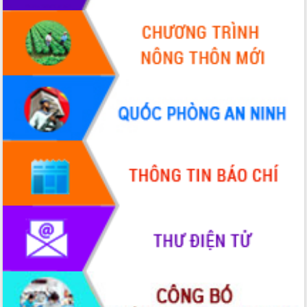
Tập huấn nâng cao năng lực triển khai
chuyển đổi số cho cán bộ, công chức
cấp xã
Đắk Lắk phát động hưởng ứng Ngày
Quyền của người tiêu dùng Việt Nam
2026
Đẩy mạnh cải cách hành chính, quyết
tâm đạt được mục tiêu tăng trưởng
hai con số trong năm 2026
Tổ chức trang trọng Lễ hội Đền thờ
Lương Văn Chánh năm 2026
Phó Bí thư Tỉnh ủy Đắk Lắk Đỗ Hữu
Huy giữ chức Bí thư Đảng ủy Ủy Ban
Nhân dân tỉnh
Bệnh án điện tử thúc đẩy chuyển đổi
số y tế tại Đắk Lắk
Chuyển đổi số thư viện: Mở rộng
không gian tri thức trong thời đại số
Đánh giá, rút kinh nghiệm công tác tổ
chức diễn tập trước ngày bầu cử