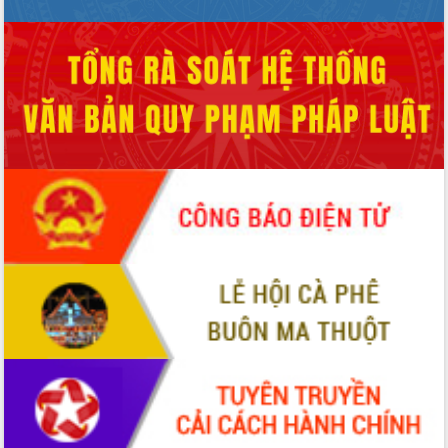
Hồ Thị Nguyên Thảo làm việc tại Trung
tâm Phục vụ hành chính công xã Ea
Phê
Xây dựng nền hành chính số đồng
hành cùng nông dân dân, doanh nghiệp
Giai đoạn 2026-2030, Đắk Lắk phấn
đấu có 77% xã đạt chuẩn nông thôn
mới
Chuyển đổi số 'mở đường' cho nông
nghiệp Đắk Lắk tăng trưởng bứt phá
Triển khai đồng bộ đo đạc, lập hồ sơ
địa chính, hoàn thiện cơ sở dữ liệu đất
đai
Ứng dụng sinh trắc học - Bước tiến
trong hành trình chuyển đổi số tại Đắk
Lắk
Đắk Lắk nâng cao hiệu quả công tác
Đảng từ Sổ tay đảng viên điện tử
Đắk Lắk đẩy mạnh nuôi biển công
nghệ, hướng tới phát triển thủy sản
bền vững