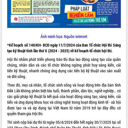
hiện Đề án 06 của Chính phủ
Họp báo thông tin về Hội nghị Công bố
Quy hoạch và Xúc tiến đầu tư tỉnh Đắk
Lắk
Khơi thông điểm nghẽn, đẩy nhanh
giải ngân vốn khắc phục thiên tai
Ảnh minh họa: Nguồn internet
HĐND tỉnh thông qua điều chỉnh Quy
*Kế hoạch số 140/KH- BCĐ ngày 11/7/2024 của Ban Tổ chức Hội thi Sáng
hoạch tỉnh thời kỳ 2021-2030
tạo kỹ thuật tỉnh lần thứ X (2024 - 2025) về kế hoạch tổ chức hội thi.
Hội thảo góp ý hồ sơ điều chỉnh quy
hoạch tỉnh Đắk Lắk thời kỳ 2021-2030,
Hội thi nhằm phát triển phong trào thi đua lao động sáng tạo của quần
tầm nhìn đến năm 2050
chúng, nhân dân và các tổ chức không ngừng phát huy sáng kiến, cải
tiến kỹ thuật, nhanh chóng ứng dụng các tiến bộ kỹ thuật vào sản xuất
Nâng cao hiệu quả hoạt động của các
và đời sống.
doanh nghiệp nhà nước
Hội nghị triển khai kết nối mạng
Theo đó, mọi cá nhân, tổ chức sinh sống và hoạt động trên địa bàn tỉnh
truyền số liệu chuyên dùng phục vụ cơ
Đắk Lắk không phân biệt lứa tuổi, thành phần, dân tộc, nghề nghiệp… có
quan Đảng, Nhà nước
các giải pháp kỹ thuật là kết quả của hoạt động sáng tạo, sáng kiến, cải
tiến và ứng dụng khoa học và công nghệ trong hoạt động kinh tế - xã hội
Lễ phát động chuỗi hoạt động chung
được tạo ra và áp dụng tại Việt Nam từ năm 2019 trở lại đây đều có
tay làm sạch môi trường
quyền tham gia Hội thi.
Xã Ea Kar bước chuyển mình trong
công tác cải cách hành chính mô hình
Thí sinh nộp bài dự thi từ ngày 05/4/2024 đến hết ngày 30/7/2025 tại số
mới
103 Phan Chu Trinh, thành phố Buôn Ma Thuột, tỉnh Đắk Lắk. Điện thoại: