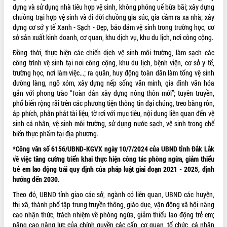
dựng và sử dụng nhà tiêu hợp vệ sinh, không phóng uế bừa bãi; xây dựng
Kỳ họp thứ Hai, Hội đồng nhân dân
chuồng trại hợp vệ sinh và di dời chuồng gia súc, gia cầm ra xa nhà; xây
tỉnh khóa XI quyết nghị nhiều nội dung
dựng cơ sở y tế Xanh - Sạch - Đẹp, bảo đảm vệ sinh trong trường học, cơ
quan trọng
sở sản xuất kinh doanh, cơ quan, khu dịch vụ, khu du lịch, nơi công cộng.
Bí thư Tỉnh ủy Lương Nguyễn Minh
Đồng thời, thực hiện các chiến dịch vệ sinh môi trường, làm sạch các
Triết thăm, tặng quà người có công với
công trình vệ sinh tại nơi công cộng, khu du lịch, bệnh viện, cơ sở y tế,
cách mạng
trường học, nơi làm việc...; ra quân, huy động toàn dân làm tổng vệ sinh
Rà soát, hoàn thiện hệ thống thiết chế
đường làng, ngõ xóm, xây dựng nếp sống văn minh, gia đình văn hóa
văn hóa, thể thao đáp ứng yêu cầu
gắn với phong trào “Toàn dân xây dựng nông thôn mới”; tuyên truyền,
phát triển mới
phổ biến rộng rãi trên các phương tiện thông tin đại chúng, treo băng rôn,
Thường trực HĐND tỉnh Đắk Lắk gặp
áp phích, phân phát tài liệu, tờ rơi với mục tiêu, nội dung liên quan đến vệ
mặt Đoàn chuyên gia y tế TP. Hồ Chí
sinh cá nhân, vệ sinh môi trường, sử dụng nước sạch, vệ sinh trong chế
Minh
biến thực phẩm tại địa phương.
Lễ truy điệu và an táng hài cốt liệt sĩ
*Công văn số 6156/UBND-KGVX ngày 10/7/2024 của UBND tỉnh Đắk Lắk
tại Nghĩa trang Liệt sĩ xã Sơn Hòa
về việc tăng cường triển khai thực hiện công tác phòng ngừa, giảm thiểu
Bàn giải pháp tháo gỡ khó khăn trong
trẻ em lao động trái quy định của pháp luật giai đoạn 2021 - 2025, định
xuất khẩu sầu riêng và triển khai quy
hướng đến 2030.
định EUDR
Theo đó, UBND tỉnh giao các sở, ngành có liên quan, UBND các huyện,
Thứ trưởng Bộ Nông nghiệp và Môi
thị xã, thành phố tập trung truyền thông, giáo dục, vận động xã hội nâng
trường Nguyễn Hoàng Hiệp khảo sát
cao nhận thức, trách nhiệm về phòng ngừa, giảm thiểu lao động trẻ em;
vùng trồng và doanh nghiệp đóng gói
nâng cao năng lực của chính quyền các cấp, cơ quan, tổ chức, cá nhân