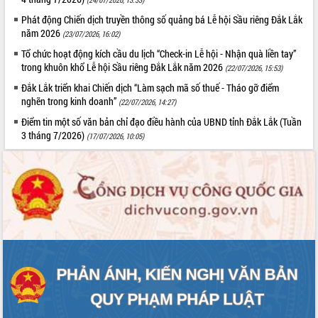
với Tập đoàn Bưu chính Viễn thông
Phát động Chiến dịch truyền thông số quảng bá Lễ hội Sầu riêng Đắk Lắk
Việt Nam
năm 2026
(23/07/2026, 16:02)
Thứ trưởng Bộ Y tế làm việc với tỉnh
Tổ chức hoạt động kích cầu du lịch “Check-in Lễ hội - Nhận quà liền tay”
Đắk Lắk về phát triển nhân lực y tế
trong khuôn khổ Lễ hội Sầu riêng Đắk Lắk năm 2026
(22/07/2026, 15:53)
cho trạm y tế cấp xã
Đắk Lắk triển khai Chiến dịch “Làm sạch mã số thuế - Tháo gỡ điểm
Du lịch Đắk Lắk nâng tầm trải nghiệm
nghẽn trong kinh doanh”
du khách thông qua Hệ thống cơ sở dữ
(22/07/2026, 14:27)
liệu và Bản đồ số
Điểm tin một số văn bản chỉ đạo điều hành của UBND tỉnh Đắk Lắk (Tuần
Tập huấn ứng dụng trí tuệ nhân tạo (AI)
3 tháng 7/2026)
(17/07/2026, 10:05)
trong thương mại điện tử năm 2026
Đoàn đại biểu Quốc hội tỉnh Đắk Lắk
trao đổi thông tin trước Kỳ họp thứ
nhất, Quốc hội khóa XVI
Quyết liệt cải cách hành chính, khơi
thông nguồn lực phát triển
Nâng cao hiệu lực, hiệu quả HĐND
tỉnh thông qua hiện đại hóa hành chính
Xã Ea Phê gắn cải cách hành chính với
chuyển đổi số
Phó Chủ tịch Thường trực UBND tỉnh