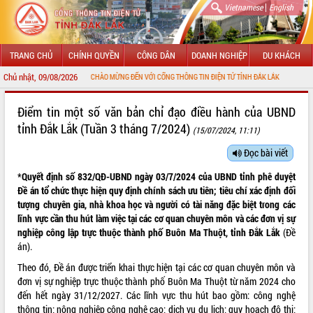
|
Vietnamese
English
TRANG CHỦ
CHÍNH QUYỀN
CÔNG DÂN
DOANH NGHIỆP
DU KHÁCH
Chủ nhật, 09/08/2026
CHÀO MỪNG ĐẾN VỚI CỔNG THÔNG TIN ĐIỆN TỬ TỈNH ĐẮK LẮK
GIỚI THIỆU
Điểm tin một số văn bản chỉ đạo điều hành của UBND
tỉnh Đắk Lắk (Tuần 3 tháng 7/2024)
(15/07/2024, 11:11)
LÃNH ĐẠO UBND TỈNH
Đọc bài viết
TIN TỨC SỰ KIỆN
*Quyết định số 832/QĐ-UBND ngày 03/7/2024 của UBND tỉnh phê duyệt
SỞ, BAN, NGÀNH
Đề án tổ chức thực hiện quy định chính sách ưu tiên; tiêu chí xác định đối
tượng chuyên gia, nhà khoa học và người có tài năng đặc biệt trong các
UBND CÁC XÃ, PHƯỜNG
lĩnh vực cần thu hút làm việc tại các cơ quan chuyên môn và các đơn vị sự
nghiệp công lập trực thuộc thành phố Buôn Ma Thuột, tỉnh Đắk Lắk
(Đề
án).
THÔNG TIN CHỈ ĐẠO ĐIỀU HÀNH
Theo đó, Đề án được triển khai thực hiện tại các cơ quan chuyên môn và
HỆ THỐNG VĂN BẢN
đơn vị sự nghiệp trực thuộc thành phố Buôn Ma Thuột từ năm 2024 cho
đến hết ngày 31/12/2027. Các lĩnh vực thu hút bao gồm: công nghệ
VĂN BẢN HĐND TỈNH
thông tin; nông nghiệp công nghệ cao; dịch vụ du lịch; quy hoạch đô thị;