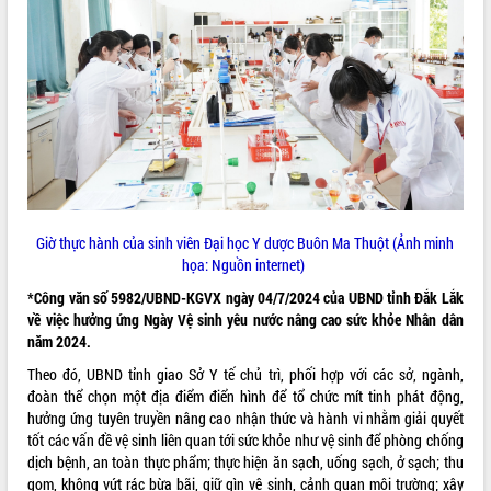
VIDEO
Giờ thực hành của sinh viên Đại học Y dược Buôn Ma Thuột
(Ảnh minh
Trailer Lễ hội Sầu riêng Đắk Lắk năm
họa: Nguồn internet)
2026
*Công văn số 5982/UBND-KGVX ngày 04/7/2024 của UBND tỉnh Đắk Lắk
Khám bệnh, cấp phát thuốc miễn phí
về việc hưởng ứng Ngày Vệ sinh yêu nước nâng cao sức khỏe Nhân dân
và tặng quà người dân xã Cư Pui
năm 2024.
Hội nghị UBND tỉnh Đắk Lắk thường kỳ
tháng 7/2026
Theo đó, UBND tỉnh giao Sở Y tế chủ trì, phối hợp với các sở, ngành,
đoàn thể chọn một địa điểm điển hình để tổ chức mít tinh phát động,
Lễ truy tặng danh hiệu “Bà Mẹ Việt
ALBUM ẢNH
hưởng ứng tuyên truyền nâng cao nhận thức và hành vi nhằm giải quyết
Nam Anh hùng” và trao Huân chương
tốt các vấn đề vệ sinh liên quan tới sức khỏe như vệ sinh để phòng chống
Lao động
dịch bệnh, an toàn thực phẩm; thực hiện ăn sạch, uống sạch, ở sạch; thu
UBND tỉnh Đắk Lắk triển khai nhiệm
gom, không vứt rác bừa bãi, giữ gìn vệ sinh, cảnh quan môi trường; xây
vụ 6 tháng cuối năm 2026