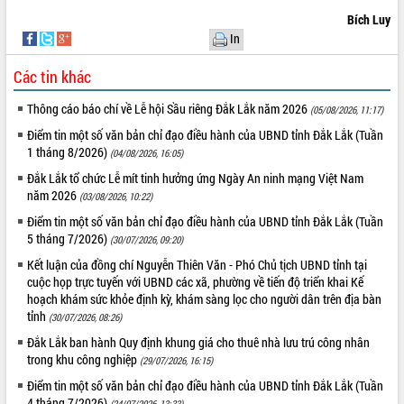
Định vị cà phê Việt Nam như một “di
Bích Luy
sản sống” trong dòng chảy toàn cầu
In
Xây dựng nông thôn mới: Nâng cao đời
sống người dân từ những mô hình thiết
Các tin khác
thực
Quyết liệt tháo gỡ vướng mắc, đẩy
Thông cáo báo chí về Lễ hội Sầu riêng Đắk Lắk năm 2026
(05/08/2026, 11:17)
nhanh tiến độ các dự án trọng điểm
Điểm tin một số văn bản chỉ đạo điều hành của UBND tỉnh Đắk Lắk (Tuần
trong Khu kinh tế Nam Phú Yên
1 tháng 8/2026)
(04/08/2026, 16:05)
Hòn Yến phát triển du lịch gắn với bảo
Đắk Lắk tổ chức Lễ mít tinh hưởng ứng Ngày An ninh mạng Việt Nam
tồn biển
năm 2026
(03/08/2026, 10:22)
Lấy ý kiến điều chỉnh Quy hoạch tỉnh
Điểm tin một số văn bản chỉ đạo điều hành của UBND tỉnh Đắk Lắk (Tuần
Đắk Lắk thời kỳ 2021-2030, tầm nhìn
5 tháng 7/2026)
đến năm 2050
(30/07/2026, 09:20)
Phát động chiến dịch 30 ngày đêm
Kết luận của đồng chí Nguyễn Thiên Văn - Phó Chủ tịch UBND tỉnh tại
giải phóng mặt bằng Tuyến đường bộ
cuộc họp trực tuyến với UBND các xã, phường về tiến độ triển khai Kế
hoạch khám sức khỏe định kỳ, khám sàng lọc cho người dân trên địa bàn
ven biển
tỉnh
(30/07/2026, 08:26)
Đắk Lắk nỗ lực thúc đẩy tăng trưởng
kinh tế từ 10% trở lên trong Quý
Đắk Lắk ban hành Quy định khung giá cho thuê nhà lưu trú công nhân
II/2026
trong khu công nghiệp
(29/07/2026, 16:15)
Đắk Lắk ký kết thỏa thuận hợp tác về
Điểm tin một số văn bản chỉ đạo điều hành của UBND tỉnh Đắk Lắk (Tuần
chuyển đổi số giai đoạn 2026 – 2030
4 tháng 7/2026)
(24/07/2026, 13:33)