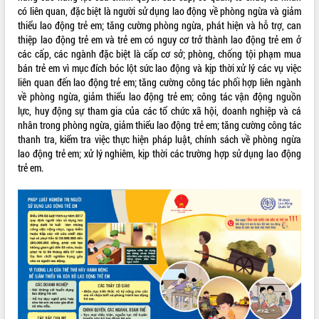
sầu riêng tại Đắk Lắk
có liên quan, đặc biệt là người sử dụng lao động về phòng ngừa và giảm
Trình diễn nghệ thuật chế biến các
thiểu lao động trẻ em; tăng cường phòng ngừa, phát hiện và hỗ trợ, can
món ăn từ sầu riêng
thiệp lao động trẻ em và trẻ em có nguy cơ trở thành lao động trẻ em ở
các cấp, các ngành đặc biệt là cấp cơ sở; phòng, chống tội phạm mua
Đắk Lắk công bố Quy hoạch và xúc
bán trẻ em vì mục đích bóc lột sức lao động và kịp thời xử lý các vụ việc
tiến đầu tư tỉnh
liên quan đến lao động trẻ em; tăng cường công tác phối hợp liên ngành
Ngành cá ngừ Đắk Lắk chủ động thích
về phòng ngừa, giảm thiểu lao động trẻ em; công tác vận động nguồn
ứng để giữ vững thị trường xuất khẩu
lực, huy động sự tham gia của các tổ chức xã hội, doanh nghiệp và cá
Diễn đàn Kinh tế tư nhân Việt Nam đột
nhân trong phòng ngừa, giảm thiểu lao động trẻ em; tăng cường công tác
phá cơ chế - Hợp tác công tư
thanh tra, kiểm tra việc thực hiện pháp luật, chính sách về phòng ngừa
Đề án 06 tạo bước ngoặt đột phá trong
lao động trẻ em; xử lý nghiêm, kịp thời các trường hợp sử dụng lao động
cải cách hành chính tỉnh Đắk Lắk
trẻ em.
Kết nối tour, đẩy mạnh chuyển đổi số
để phát triển du lịch Đắk Lắk
Khởi động Dự án Đầu tư xây dựng hạ
tầng kỹ thuật Cụm công nghiệp Tân
Tiến
Gặp mặt các cơ quan báo chí nhân Kỷ
niệm 101 năm Ngày Báo chí Cách
mạng Việt Nam
Đắk Lắk sơ kết 4 năm triển khai thực