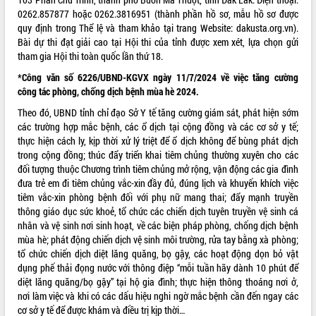
0262.857877 hoặc 0262.3816951 (thành phần hồ sơ, mẫu hồ sơ được
UBND tỉnh họp báo định kỳ tháng 4
quy định trong Thể lệ và tham khảo tại trang Website:
dakusta.org.vn
).
năm 2026
Bài dự thi đạt giải cao tại Hội thi của tỉnh được xem xét, lựa chọn gửi
Hội thảo khoa học “Giải pháp thúc đẩy
tham gia Hội thi toàn quốc lần thứ 18.
phát triển nền kinh tế xanh tại tỉnh
Đắk Lắk”
*Công văn số 6226/UBND-KGVX ngày 11/7/2024 về việc tăng cường
công tác phòng, chống dịch bệnh mùa hè 2024.
Tăng cường giám sát, đôn đốc thực
hiện nhiệm vụ quản lý tài sản công
Theo đó, UBND tỉnh chỉ đạo Sở Y tế tăng cường giám sát, phát hiện sớm
hàng tuần
các trường hợp mắc bệnh, các ổ dịch tại cộng đồng và các cơ sở y tế;
Tháo gỡ những vướng mắc, đẩy mạnh
thực hiện cách ly, kịp thời xử lý triệt để ổ dịch không để bùng phát dịch
công tác cải cách thủ tục hành chính
trong cộng đồng; thúc đẩy triển khai tiêm chủng thường xuyên cho các
tại Trung tâm Phục vụ hành chính
đối tượng thuộc Chương trình tiêm chủng mở rộng, vận động các gia đình
công tỉnh
đưa trẻ em đi tiêm chủng vắc-xin đầy đủ, đúng lịch và khuyến khích việc
tiêm vắc-xin phòng bệnh đối với phụ nữ mang thai; đẩy mạnh truyền
Đắk Lắk: Tôn vinh 46 giải pháp tại Hội
thông giáo dục sức khoẻ, tổ chức các chiến dịch tuyên truyền vệ sinh cá
thi Sáng tạo Kỹ thuật 2024 - 2025
nhân và vệ sinh nơi sinh hoạt, về các biện pháp phòng, chống dịch bệnh
Đắk Lắk rà soát, điều chỉnh Đề án 190
mùa hè; phát động chiến dịch vệ sinh môi trường, rửa tay bằng xà phòng;
về phát triển nuôi trồng thủy sản
tổ chức chiến dịch diệt lăng quăng, bọ gậy, các hoạt động dọn bỏ vật
Phó Chủ tịch UBND tỉnh Đắk Lắk
dụng phế thải đọng nước với thông điệp “mỗi tuần hãy dành 10 phút để
Trương Công Thái kiểm tra thực địa
diệt lăng quăng/bọ gậy” tại hộ gia đình; thực hiện thông thoáng nơi ở,
Dự án cao tốc Khánh Hòa - Buôn Ma
nơi làm việc và khi có các dấu hiệu nghi ngờ mắc bệnh cần đến ngay các
Thuột
cơ sở y tế để được khám và điều trị kịp thời…