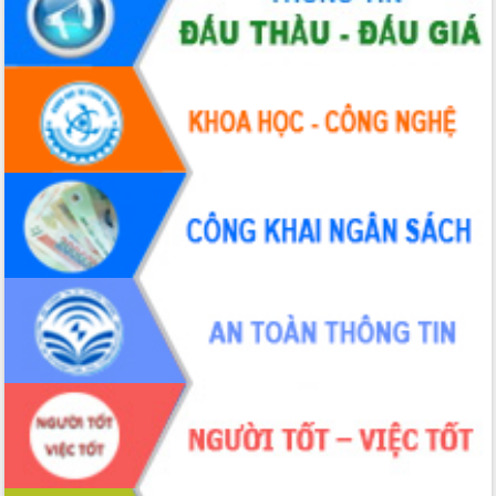
hiện Đề án 06 của Chính phủ
Họp báo thông tin về Hội nghị Công bố
Quy hoạch và Xúc tiến đầu tư tỉnh Đắk
Lắk
Khơi thông điểm nghẽn, đẩy nhanh
giải ngân vốn khắc phục thiên tai
HĐND tỉnh thông qua điều chỉnh Quy
hoạch tỉnh thời kỳ 2021-2030
Hội thảo góp ý hồ sơ điều chỉnh quy
hoạch tỉnh Đắk Lắk thời kỳ 2021-2030,
tầm nhìn đến năm 2050
Nâng cao hiệu quả hoạt động của các
doanh nghiệp nhà nước
Hội nghị triển khai kết nối mạng
truyền số liệu chuyên dùng phục vụ cơ
quan Đảng, Nhà nước
Lễ phát động chuỗi hoạt động chung
tay làm sạch môi trường
Xã Ea Kar bước chuyển mình trong
công tác cải cách hành chính mô hình
mới