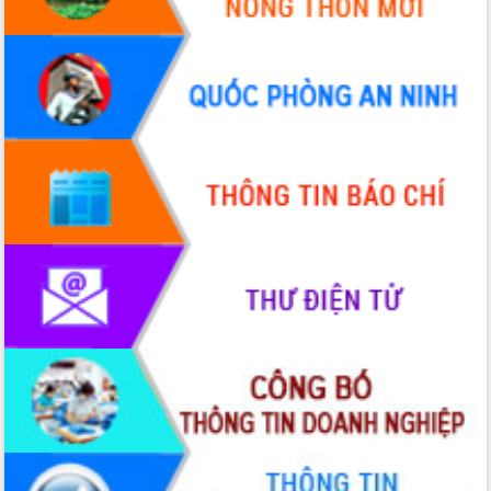
sầu riêng tại Đắk Lắk
Trình diễn nghệ thuật chế biến các
món ăn từ sầu riêng
Đắk Lắk công bố Quy hoạch và xúc
tiến đầu tư tỉnh
Ngành cá ngừ Đắk Lắk chủ động thích
ứng để giữ vững thị trường xuất khẩu
Diễn đàn Kinh tế tư nhân Việt Nam đột
phá cơ chế - Hợp tác công tư
Đề án 06 tạo bước ngoặt đột phá trong
cải cách hành chính tỉnh Đắk Lắk
Kết nối tour, đẩy mạnh chuyển đổi số
để phát triển du lịch Đắk Lắk
Khởi động Dự án Đầu tư xây dựng hạ
tầng kỹ thuật Cụm công nghiệp Tân
Tiến
Gặp mặt các cơ quan báo chí nhân Kỷ
niệm 101 năm Ngày Báo chí Cách
mạng Việt Nam
Đắk Lắk sơ kết 4 năm triển khai thực