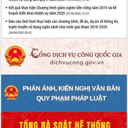
Kết quả thực hiện Chương trình giảm nghèo bền vững năm 2019 và kế
VIDEO
hoạch triển khai nhiệm vụ năm 2020
(07/04/2020, 15:37)
Báo cáo tình hình thực hiện các chương trình, đề án, dự án về thông tin,
tuyên truyền sử dụng ngân sách nhà nước giai đoạn 2016-2020.
(04/04/2020, 00:41)
Trailer Lễ hội Sầu riêng Đắk Lắk năm
2026
Khám bệnh, cấp phát thuốc miễn phí
và tặng quà người dân xã Cư Pui
Hội nghị UBND tỉnh Đắk Lắk thường kỳ
tháng 7/2026
Lễ truy tặng danh hiệu “Bà Mẹ Việt
ALBUM ẢNH
Nam Anh hùng” và trao Huân chương
Lao động
UBND tỉnh Đắk Lắk triển khai nhiệm
vụ 6 tháng cuối năm 2026