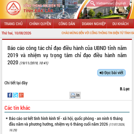
|
Vietnamese
English
TRANG CHỦ
CHÍNH QUYỀN
CÔNG DÂN
DOANH NGHIỆP
DU KHÁCH
Thứ hai, 10/08/2026
CHÀO MỪNG ĐẾN VỚI CỔNG THÔNG TIN ĐIỆN TỬ TỈNH ĐẮK LẮK
GIỚI THIỆU
Báo cáo công tác chỉ đạo điều hành của UBND tỉnh năm
2019 và nhiệm vụ trọng tâm chỉ đạo điều hành năm
LÃNH ĐẠO UBND TỈNH
2020
(19/11/2019, 10:41)
TIN TỨC SỰ KIỆN
Đọc bài viết
SỞ, BAN, NGÀNH
Chi tiết
tại đây
B.Lục
UBND CÁC XÃ, PHƯỜNG
In
THÔNG TIN CHỈ ĐẠO ĐIỀU HÀNH
Các tin khác
HỆ THỐNG VĂN BẢN
Báo cáo sơ kết tình hình kinh tế - xã hội, quốc phòng - an ninh 6 tháng
đầu năm và phương hướng, nhiệm vụ 6 tháng cuối năm 2026
(17/07/2026,
VĂN BẢN HĐND TỈNH
16:29)