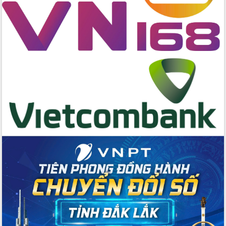
Hồ Thị Nguyên Thảo làm việc tại Trung
tâm Phục vụ hành chính công xã Ea
Phê
Xây dựng nền hành chính số đồng
hành cùng nông dân dân, doanh nghiệp
Giai đoạn 2026-2030, Đắk Lắk phấn
đấu có 77% xã đạt chuẩn nông thôn
mới
Chuyển đổi số 'mở đường' cho nông
nghiệp Đắk Lắk tăng trưởng bứt phá
Triển khai đồng bộ đo đạc, lập hồ sơ
địa chính, hoàn thiện cơ sở dữ liệu đất
đai
Ứng dụng sinh trắc học - Bước tiến
trong hành trình chuyển đổi số tại Đắk
Lắk
Đắk Lắk nâng cao hiệu quả công tác
Đảng từ Sổ tay đảng viên điện tử
Đắk Lắk đẩy mạnh nuôi biển công
nghệ, hướng tới phát triển thủy sản
bền vững