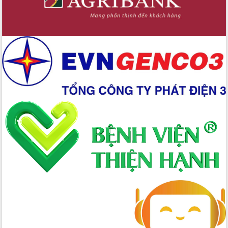
với Tập đoàn Bưu chính Viễn thông
Việt Nam
Thứ trưởng Bộ Y tế làm việc với tỉnh
Đắk Lắk về phát triển nhân lực y tế
cho trạm y tế cấp xã
Du lịch Đắk Lắk nâng tầm trải nghiệm
du khách thông qua Hệ thống cơ sở dữ
liệu và Bản đồ số
Tập huấn ứng dụng trí tuệ nhân tạo (AI)
trong thương mại điện tử năm 2026
Đoàn đại biểu Quốc hội tỉnh Đắk Lắk
trao đổi thông tin trước Kỳ họp thứ
nhất, Quốc hội khóa XVI
Quyết liệt cải cách hành chính, khơi
thông nguồn lực phát triển
Nâng cao hiệu lực, hiệu quả HĐND
tỉnh thông qua hiện đại hóa hành chính
Xã Ea Phê gắn cải cách hành chính với
chuyển đổi số
Phó Chủ tịch Thường trực UBND tỉnh