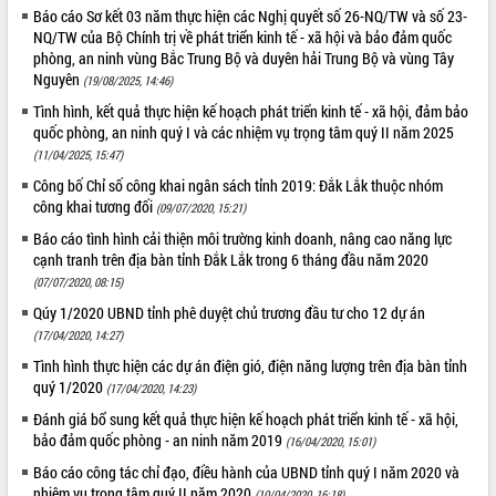
Báo cáo Sơ kết 03 năm thực hiện các Nghị quyết số 26-NQ/TW và số 23-
ĐIỂM TIN VĂN BẢN
NQ/TW của Bộ Chính trị về phát triển kinh tế - xã hội và bảo đảm quốc
phòng, an ninh vùng Bắc Trung Bộ và duyên hải Trung Bộ và vùng Tây
QUY HOẠCH - KẾ HOẠCH
Nguyên
(19/08/2025, 14:46)
Tình hình, kết quả thực hiện kế hoạch phát triển kinh tế - xã hội, đảm bảo
quốc phòng, an ninh quý I và các nhiệm vụ trọng tâm quý II năm 2025
(11/04/2025, 15:47)
Công bố Chỉ số công khai ngân sách tỉnh 2019: Đắk Lắk thuộc nhóm
công khai tương đối
(09/07/2020, 15:21)
Báo cáo tình hình cải thiện môi trường kinh doanh, nâng cao năng lực
cạnh tranh trên địa bàn tỉnh Đắk Lắk trong 6 tháng đầu năm 2020
(07/07/2020, 08:15)
Qúy 1/2020 UBND tỉnh phê duyệt chủ trương đầu tư cho 12 dự án
(17/04/2020, 14:27)
Tình hình thực hiện các dự án điện gió, điện năng lượng trên địa bàn tỉnh
quý 1/2020
(17/04/2020, 14:23)
Đánh giá bổ sung kết quả thực hiện kế hoạch phát triển kinh tế - xã hội,
bảo đảm quốc phòng - an ninh năm 2019
(16/04/2020, 15:01)
Báo cáo công tác chỉ đạo, điều hành của UBND tỉnh quý I năm 2020 và
nhiệm vụ trọng tâm quý II năm 2020
(10/04/2020, 16:18)