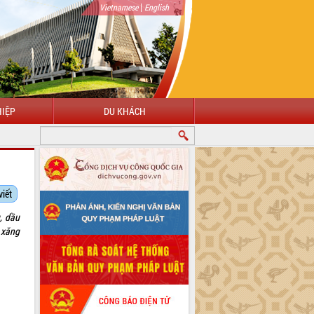
|
Vietnamese
English
IỆP
DU KHÁCH
viết
, dầu
 xăng