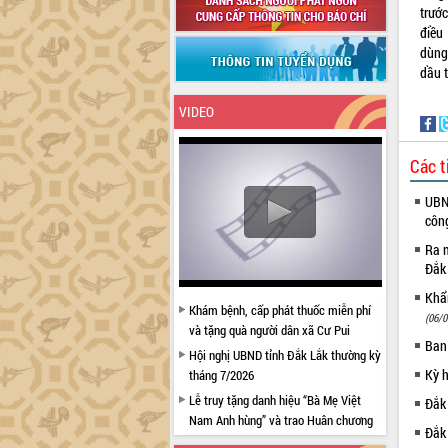
trướ
điều
dùng
dầu t
VIDEO
Các t
UBND
côn
Ra m
Đắk
Khẩn
Khám bệnh, cấp phát thuốc miễn phí
(06/0
và tặng quà người dân xã Cư Pui
Ban
Hội nghị UBND tỉnh Đắk Lắk thường kỳ
Kỳ 
tháng 7/2026
Lễ truy tặng danh hiệu “Bà Mẹ Việt
Đắk
Nam Anh hùng” và trao Huân chương
Đắk
Lao động