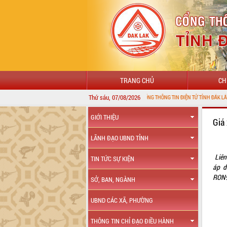
TRANG CHỦ
CH
Thứ sáu, 07/08/2026
CHÀO MỪNG ĐẾN VỚI CỔNG THÔNG TIN ĐIỆN TỬ TỈNH ĐẮK LẮK
GIỚI THIỆU
Giá
LÃNH ĐẠO UBND TỈNH
Liên
TIN TỨC SỰ KIỆN
áp d
RON
SỞ, BAN, NGÀNH
UBND CÁC XÃ, PHƯỜNG
THÔNG TIN CHỈ ĐẠO ĐIỀU HÀNH