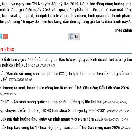
c, trong và ngay sau Tết Nguyên đán Kỷ Hợi 2019, tránh tác động cộng hưởng tron
 chỉnh tăng giá điện ngày 20/3 vừa qua, góp phần bình ổn giá cả các mặt hàng
, kiểm soát lạm phát, ổn định kinh tế vĩ mô. Tuy nhiên, bình quân giá thành phẩm
hế giới trong 15 ngày đều liên tục tăng, dẫn đến sự tăng giá tại kỳ điều hành này./.
Theo chin
In
in khác
 tỉnh làm việc với Chủ đầu tư dự án Đầu tư xây dựng và kinh doanh kết cấu hạ tầ
g nghiệp Phú Xuân
(07/08/2026, 19:47)
ắt “Bản đồ số nông sản, sản phẩm OCOP, du lịch thôn buôn trên nền tảng số của t
 Lắk”
(07/08/2026, 16:46)
 trương rà soát, hoàn thiện công tác tổ chức Lễ hội Sầu riêng Đắk Lắk năm 2026
8/2026, 18:27)
 Chỉ đạo An ninh mạng quốc gia họp phiên thường kỳ lần thứ hai
(06/08/2026, 14:06)
họp chuyên đề lần thứ hai, HĐND tỉnh khóa XI, nhiệm kỳ 2026-2031
(06/08/2026, 12:02)
 Lắk mít tinh hưởng ứng Ngày An ninh mạng Việt Nam năm 2026
(06/08/2026, 10:47)
 Lắk họp báo công bố 17 hoạt động đặc sắc của Lễ hội Sầu riêng năm 2026
(05/08/2