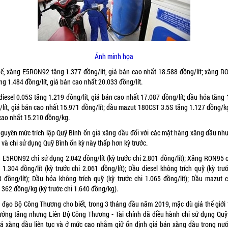
Ảnh minh họa
hể, xăng E5RON92 tăng 1.377 đồng/lít, giá bán cao nhất 18.588 đồng/lít; xăng R
ăng 1.484 đồng/lít, giá bán cao nhất 20.033 đồng/lít.
diesel 0.05S tăng 1.219 đồng/lít, giá bán cao nhất 17.087 đồng/lít; dầu hỏa tăng 
/lít, giá bán cao nhất 15.971 đồng/lít; dầu mazut 180CST 3.5S tăng 1.127 đồng/kg
cao nhất 15.210 đồng/kg.
guyên mức trích lập Quỹ Bình ổn giá xăng dầu đối với các mặt hàng xăng dầu nh
 và chi sử dụng Quỹ Bình ổn kỳ này thấp hơn kỳ trước.
 E5RON92 chi sử dụng 2.042 đồng/lít (kỳ trước chi 2.801 đồng/lít); Xăng RON95 c
1.304 đồng/lít (kỳ trước chi 2.061 đồng/lít); Dầu diesel không trích quỹ (kỳ trư
3 đồng/lít); Dầu hỏa không trích quỹ (kỳ trước chi 1.065 đồng/lít); Dầu mazut c
362 đồng/kg (kỳ trước chi 1.640 đồng/kg).
 đạo Bộ Công Thương cho biết, trong 3 tháng đầu năm 2019, mặc dù giá thế giới 
ướng tăng nhưng Liên Bộ Công Thương - Tài chính đã điều hành chi sử dụng Quỹ
iá xăng dầu liên tục và ở mức cao nhằm giữ ổn định giá bán xăng dầu trong nướ