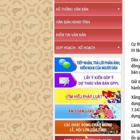
HỆ THỐNG VĂN BẢN
VĂN BẢN HĐND TỈNH
ĐIỂM TIN VĂN BẢN
Cụ t
QUY HOẠCH - KẾ HOẠCH
III t
Dầu 
đồng
bán 
Giữ n
hành
Xăng
dụng 
1.34
dụng 
Lãnh
xu h
ổn g