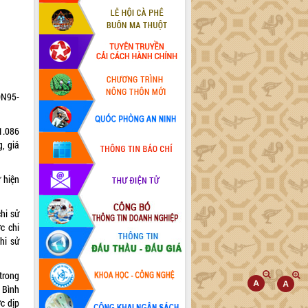
ON95-
1.086
, giá
ư hiện
hi sử
ớc chi
hi sử
trong
 Bình
c dịp