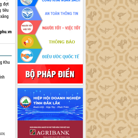
g đợt
 tiêu
 xăng
hphu.vn
ng Khu
ỉnh
026,