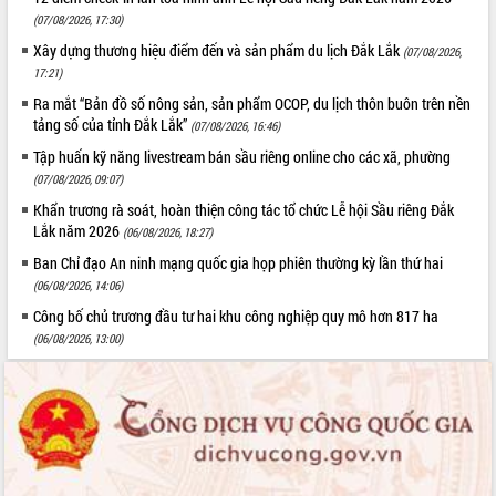
ứng để giữ vững thị trường xuất khẩu
(07/08/2026, 17:30)
Diễn đàn Kinh tế tư nhân Việt Nam đột
Xây dựng thương hiệu điểm đến và sản phẩm du lịch Đắk Lắk
(07/08/2026,
phá cơ chế - Hợp tác công tư
17:21)
Đề án 06 tạo bước ngoặt đột phá trong
Ra mắt “Bản đồ số nông sản, sản phẩm OCOP, du lịch thôn buôn trên nền
cải cách hành chính tỉnh Đắk Lắk
tảng số của tỉnh Đắk Lắk”
(07/08/2026, 16:46)
Kết nối tour, đẩy mạnh chuyển đổi số
Tập huấn kỹ năng livestream bán sầu riêng online cho các xã, phường
để phát triển du lịch Đắk Lắk
(07/08/2026, 09:07)
Khởi động Dự án Đầu tư xây dựng hạ
Khẩn trương rà soát, hoàn thiện công tác tổ chức Lễ hội Sầu riêng Đắk
tầng kỹ thuật Cụm công nghiệp Tân
Lắk năm 2026
Tiến
(06/08/2026, 18:27)
Gặp mặt các cơ quan báo chí nhân Kỷ
Ban Chỉ đạo An ninh mạng quốc gia họp phiên thường kỳ lần thứ hai
niệm 101 năm Ngày Báo chí Cách
(06/08/2026, 14:06)
mạng Việt Nam
Công bố chủ trương đầu tư hai khu công nghiệp quy mô hơn 817 ha
Đắk Lắk sơ kết 4 năm triển khai thực
(06/08/2026, 13:00)
hiện Đề án 06 của Chính phủ
Họp báo thông tin về Hội nghị Công bố
Quy hoạch và Xúc tiến đầu tư tỉnh Đắk
Lắk
Khơi thông điểm nghẽn, đẩy nhanh
giải ngân vốn khắc phục thiên tai