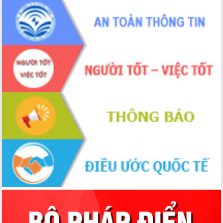
du khách thông qua Hệ thống cơ sở dữ
liệu và Bản đồ số
Tập huấn ứng dụng trí tuệ nhân tạo (AI)
trong thương mại điện tử năm 2026
Đoàn đại biểu Quốc hội tỉnh Đắk Lắk
trao đổi thông tin trước Kỳ họp thứ
nhất, Quốc hội khóa XVI
Quyết liệt cải cách hành chính, khơi
thông nguồn lực phát triển
Nâng cao hiệu lực, hiệu quả HĐND
tỉnh thông qua hiện đại hóa hành chính
Xã Ea Phê gắn cải cách hành chính với
chuyển đổi số
Phó Chủ tịch Thường trực UBND tỉnh
Hồ Thị Nguyên Thảo làm việc tại Trung
tâm Phục vụ hành chính công xã Ea
Phê
Xây dựng nền hành chính số đồng
hành cùng nông dân dân, doanh nghiệp
Giai đoạn 2026-2030, Đắk Lắk phấn