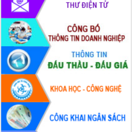
nhanh tiến độ các dự án trọng điểm
trong Khu kinh tế Nam Phú Yên
Hòn Yến phát triển du lịch gắn với bảo
tồn biển
Lấy ý kiến điều chỉnh Quy hoạch tỉnh
Đắk Lắk thời kỳ 2021-2030, tầm nhìn
đến năm 2050
Phát động chiến dịch 30 ngày đêm
giải phóng mặt bằng Tuyến đường bộ
ven biển
Đắk Lắk nỗ lực thúc đẩy tăng trưởng
kinh tế từ 10% trở lên trong Quý
II/2026
Đắk Lắk ký kết thỏa thuận hợp tác về
chuyển đổi số giai đoạn 2026 – 2030
với Tập đoàn Bưu chính Viễn thông
Việt Nam
Thứ trưởng Bộ Y tế làm việc với tỉnh
Đắk Lắk về phát triển nhân lực y tế
cho trạm y tế cấp xã
Du lịch Đắk Lắk nâng tầm trải nghiệm