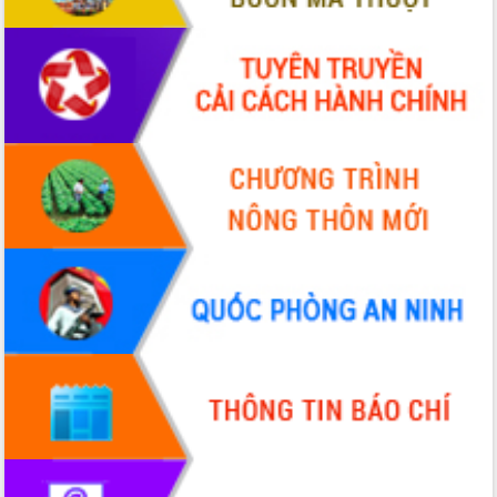
hiện nhiệm vụ quản lý tài sản công
hàng tuần
Tháo gỡ những vướng mắc, đẩy mạnh
công tác cải cách thủ tục hành chính
tại Trung tâm Phục vụ hành chính
công tỉnh
Đắk Lắk: Tôn vinh 46 giải pháp tại Hội
thi Sáng tạo Kỹ thuật 2024 - 2025
Đắk Lắk rà soát, điều chỉnh Đề án 190
về phát triển nuôi trồng thủy sản
Phó Chủ tịch UBND tỉnh Đắk Lắk
Trương Công Thái kiểm tra thực địa
Dự án cao tốc Khánh Hòa - Buôn Ma
Thuột
Định vị cà phê Việt Nam như một “di
sản sống” trong dòng chảy toàn cầu
Xây dựng nông thôn mới: Nâng cao đời
sống người dân từ những mô hình thiết
thực
Quyết liệt tháo gỡ vướng mắc, đẩy