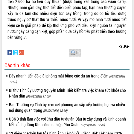
trên 2.600 ha hồ tiêu quy thuần (được trồng xen trong các vườn càfê).
Rà soát, hoàn thiện hệ thống thiết chế
Những năm gần đây, thời tiết diễn biến phức tạp, hạn hán thường xuyên
văn hóa, thể thao đáp ứng yêu cầu
xảy ra đã làm cho nhiều diện tích cây trồng, trong đó có hồ tiêu đứng
phát triển mới
trước nguy cơ thất thu vì thiếu nước tưới. Vì vậy mô hình tưới nước tiết
kiệm sẽ là giải pháp để kịp thời ứng phó với điều kiện nguồn tài nguyên
Thường trực HĐND tỉnh Đắk Lắk gặp
THỐNG KÊ TRUY CẬP
nước ngày càng cạn kiệt, góp phần đưa cây hồ tiêu phát triển theo hướng
mặt Đoàn chuyên gia y tế TP. Hồ Chí
bễn vững ./.
Minh
Hôm nay:
16366
Lễ truy điệu và an táng hài cốt liệt sĩ
-S.Pa-
Tất cả:
66102034
tại Nghĩa trang Liệt sĩ xã Sơn Hòa
In
Bàn giải pháp tháo gỡ khó khăn trong
Các tin khác
xuất khẩu sầu riêng và triển khai quy
định EUDR
Đẩy nhanh tiến độ giải phóng mặt bằng các dự án trọng điểm
(08/08/2026,
Thứ trưởng Bộ Nông nghiệp và Môi
19:53)
trường Nguyễn Hoàng Hiệp khảo sát
Bí thư Tỉnh ủy Lương Nguyễn Minh Triết kiểm tra việc khám sức khỏe cho
vùng trồng và doanh nghiệp đóng gói
Nhân dân
(08/08/2026, 17:05)
sầu riêng tại Đắk Lắk
Trình diễn nghệ thuật chế biến các
Ban Thường vụ Tỉnh ủy xem xét phương án sắp xếp trường học và nhiều
nội dung quan trọng
món ăn từ sầu riêng
(08/08/2026, 13:30)
Đắk Lắk công bố Quy hoạch và xúc
UBND tỉnh làm việc với Chủ đầu tư dự án Đầu tư xây dựng và kinh doanh
tiến đầu tư tỉnh
kết cấu hạ tầng Khu công nghiệp Phú Xuân
(07/08/2026, 19:47)
Ngành cá ngừ Đắk Lắk chủ động thích
12 điểm check-in lan tỏa hình ảnh Lễ hội Sầu riêng Đắk Lắk năm 2026