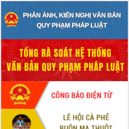
HĐND tỉnh thông qua điều chỉnh Quy
hoạch tỉnh thời kỳ 2021-2030
Hội thảo góp ý hồ sơ điều chỉnh quy
hoạch tỉnh Đắk Lắk thời kỳ 2021-2030,
tầm nhìn đến năm 2050
Nâng cao hiệu quả hoạt động của các
doanh nghiệp nhà nước
Hội nghị triển khai kết nối mạng
truyền số liệu chuyên dùng phục vụ cơ
quan Đảng, Nhà nước
Lễ phát động chuỗi hoạt động chung
tay làm sạch môi trường
Xã Ea Kar bước chuyển mình trong
công tác cải cách hành chính mô hình
mới
UBND tỉnh họp báo định kỳ tháng 4
năm 2026
Hội thảo khoa học “Giải pháp thúc đẩy
phát triển nền kinh tế xanh tại tỉnh
Đắk Lắk”
Tăng cường giám sát, đôn đốc thực