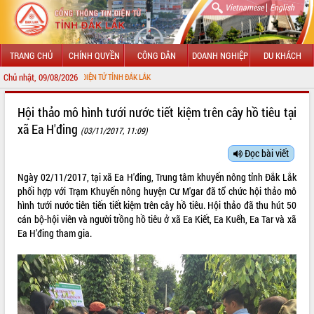
|
Vietnamese
English
TRANG CHỦ
CHÍNH QUYỀN
CÔNG DÂN
DOANH NGHIỆP
DU KHÁCH
Chủ nhật, 09/08/2026
HÔNG TIN ĐIỆN TỬ TỈNH ĐẮK LẮK
GIỚI THIỆU
Hội thảo mô hình tưới nước tiết kiệm trên cây hồ tiêu tại
xã Ea H'đing
(03/11/2017, 11:09)
LÃNH ĐẠO UBND TỈNH
Đọc bài viết
TIN TỨC SỰ KIỆN
Ngày 02/11/2017, tại xã Ea H'đing, Trung tâm khuyến nông tỉnh Đắk Lắk
SỞ, BAN, NGÀNH
phối hợp với Trạm Khuyến nông huyện Cư M'gar đã tổ chức hội thảo mô
hình tưới nước tiên tiến tiết kiệm trên cây hồ tiêu. Hội thảo đã thu hút 50
UBND CÁC XÃ, PHƯỜNG
cán bộ-hội viên và người trồng hồ tiêu ở xã Ea Kiết, Ea Kuếh, Ea Tar và xã
Ea H’đing tham gia.
THÔNG TIN CHỈ ĐẠO ĐIỀU HÀNH
HỆ THỐNG VĂN BẢN
VĂN BẢN HĐND TỈNH