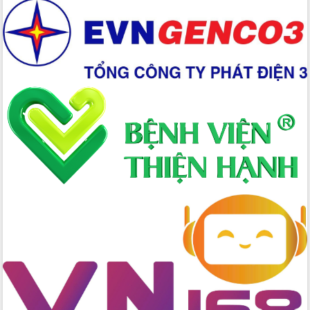
Đẩy mạnh cải cách hành chính, quyết
tâm đạt được mục tiêu tăng trưởng
hai con số trong năm 2026
Tổ chức trang trọng Lễ hội Đền thờ
Lương Văn Chánh năm 2026
Phó Bí thư Tỉnh ủy Đắk Lắk Đỗ Hữu
Huy giữ chức Bí thư Đảng ủy Ủy Ban
Nhân dân tỉnh
Bệnh án điện tử thúc đẩy chuyển đổi
số y tế tại Đắk Lắk
Chuyển đổi số thư viện: Mở rộng
không gian tri thức trong thời đại số
Đánh giá, rút kinh nghiệm công tác tổ
chức diễn tập trước ngày bầu cử
Chương trình “Gặp gỡ hữu nghị –
Friendship Meeting New Year 2026”
Bầu cử Quốc hội và HĐND: Cử tri Đắk
Lắk gửi gắm niềm tin, kỳ vọng vào lá
phiếu
Đắk Lắk sẵn sàng các điều kiện cho