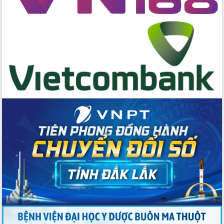
Ngày hội bầu cử đại biểu Quốc hội
khóa XVI và HĐND các cấp nhiệm kỳ
2026-2031
Đảm bảo cuộc bầu cử đại biểu Quốc
hội và đại biểu HĐND các cấp diễn ra
an toàn, hiệu quả, đúng quy định
Thủ tướng Chính phủ Phạm Minh Chính
kiểm tra, chỉ đạo hoàn thành các dự
án cao tốc và thăm khu tái định cư tại
Đắk Lắk
Sôi nổi Hội đua ngựa truyền thống Gò
Thì Thùng mừng Xuân Bính Ngọ 2026
Lãnh đạo tỉnh dâng hương tưởng niệm
tại Đập Đồng Cam đầu Xuân Bính Ngọ
Ngành nông nghiệp phấn đấu tăng
trưởng đạt 5,86% trong năm 2026
UBND tỉnh Đắk Lắk triển khai công tác
quốc phòng, quân sự địa phương năm
2026
Đắk Lắk tập trung toàn lực khắc phục
tồn tại IUU, sẵn sàng làm việc với