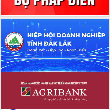
đấu có 77% xã đạt chuẩn nông thôn
mới
Chuyển đổi số 'mở đường' cho nông
nghiệp Đắk Lắk tăng trưởng bứt phá
Triển khai đồng bộ đo đạc, lập hồ sơ
địa chính, hoàn thiện cơ sở dữ liệu đất
đai
Ứng dụng sinh trắc học - Bước tiến
trong hành trình chuyển đổi số tại Đắk
Lắk
Đắk Lắk nâng cao hiệu quả công tác
Đảng từ Sổ tay đảng viên điện tử
Đắk Lắk đẩy mạnh nuôi biển công
nghệ, hướng tới phát triển thủy sản
bền vững
Tập huấn nâng cao năng lực triển khai
chuyển đổi số cho cán bộ, công chức
cấp xã
Đắk Lắk phát động hưởng ứng Ngày
Quyền của người tiêu dùng Việt Nam
2026