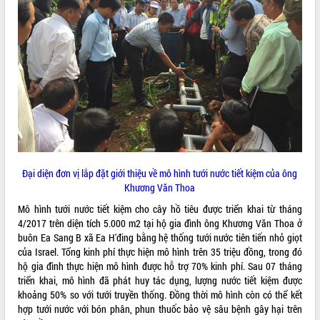
ĐIỂM TIN VĂN BẢN
QUY HOẠCH - KẾ HOẠCH
Đại diện đơn vị lắp đặt giới thiệu về mô hình tưới nước tiết kiệm của ông
Khương Văn Thoa
Mô hình tưới nước tiết kiệm cho cây hồ tiêu được triển khai từ tháng
4/2017 trên diện tích 5.000 m2 tại hộ gia đình ông Khương Văn Thoa ở
buôn Ea Sang B xã Ea H'đing bằng hệ thống tưới nước tiên tiến nhỏ giọt
của Israel. Tổng kinh phí thực hiện mô hình trên 35 triệu đồng, trong đó
hộ gia đình thực hiện mô hình được hỗ trợ 70% kinh phí. Sau 07 tháng
triển khai, mô hình đã phát huy tác dụng, lượng nước tiết kiệm được
khoảng 50% so với tưới truyền thống. Đồng thời mô hình còn có thể kết
hợp tưới nước với bón phân, phun thuốc bảo vệ sâu bệnh gây hại trên