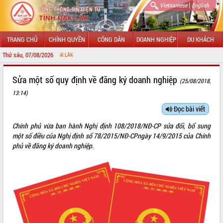
|
Vietnamese
English
TRANG CHỦ
CHÍNH QUYỀN
CÔNG DÂN
DOANH NGHIỆP
DU KHÁCH
Thứ sáu, 07/08/2026
CHÀO MỪNG
GIỚI THIỆU
Sửa một số quy định về đăng ký doanh nghiệp
(25/08/2018,
13:14)
LÃNH ĐẠO UBND TỈNH
Đọc bài viết
TIN TỨC SỰ KIỆN
Chính phủ vừa ban hành Nghị định 108/2018/NĐ-CP sửa đổi, bổ sung
SỞ, BAN, NGÀNH
một số điều của Nghị định số 78/2015/NĐ-CPngày 14/9/2015 của Chính
phủ về đăng ký doanh nghiệp.
UBND CÁC XÃ, PHƯỜNG
THÔNG TIN CHỈ ĐẠO ĐIỀU HÀNH
HỆ THỐNG VĂN BẢN
VĂN BẢN HĐND TỈNH