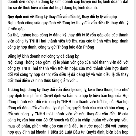
doanh đến cơ quan đăng ký kinh doanh cấp huyện nơi hộ kinh doanh đặt
trụ sở để thực hiện chấm dứt hoạt động hộ kinh doanh.
VIDEO
Quy định mới về đăng ký thay đổi vốn điều lệ, thay đổi tỷ lệ vốn góp
Nghị định cũng sửa quy định về đăng ký thay đổi vốn điều lệ, thay đổi tỷ
lệ vốn góp.
Cụ thể, trường hợp công ty đăng ký thay đổi tỷ lệ vốn góp của các thành
viên công ty TNHH hai thành viên trở lên, của các thành viên hợp danh
công ty hợp danh, công ty gửi Thông báo đến Phòng
Đăng ký kinh doanh nơi công ty đã đăng ký.
Nội dung Thông báo gồm: Tỷ lệ phần vốn góp của mỗi thành viên đối với
công ty TNHH hai thành viên trở lên hoặc của mỗi thành viên hợp danh
Khám bệnh, cấp phát thuốc miễn phí
đối với công ty hợp danh; vốn điều lệ đã đăng ký và vốn điều lệ đã thay
và tặng quà người dân xã Cư Pui
đổi; thời điểm và hình thức tăng giảm vốn…
Hội nghị UBND tỉnh Đắk Lắk thường kỳ
tháng 7/2026
Trường hợp đăng ký thay đổi vốn điều lệ công ty, kèm theo thông báo như
quy định trên phải có Quyết định và bản sao hợp lệ biên bản họp của Hội
Lễ truy tặng danh hiệu “Bà Mẹ Việt
đồng thành viên đối với công ty TNHH hai thành viên trở lên, của Đại hội
Nam Anh hùng” và trao Huân chương
đồng cổ đông đối với công ty cổ phần; quyết định của chủ sở hữu công ty
Lao động
đối với công ty TNHH một thành viên về việc thay đổi vốn điều lệ của
ALBUM ẢNH
UBND tỉnh Đắk Lắk triển khai nhiệm
công ty; văn bản của Sở Kế hoạch và Đầu tư chấp thuận về việc góp vốn,
vụ 6 tháng cuối năm 2026
mua cổ phần, phần vốn góp của nhà đầu tư nước ngoài đối với trường
Kỳ họp thứ Hai, Hội đồng nhân dân
hợp quy định tại khoản 1 Điều 26 Luật Đầu tư. Quyết định, biên bản họp
tỉnh khóa XI quyết nghị nhiều nội dung