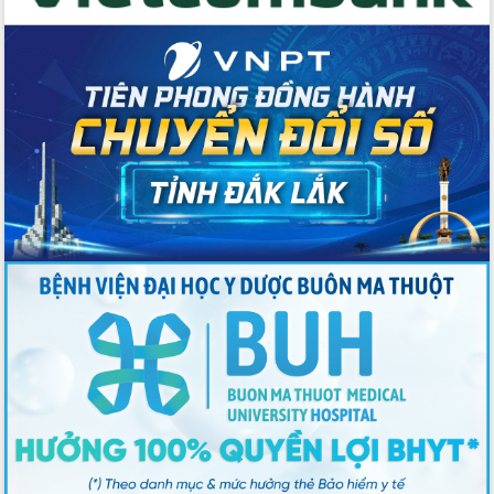
quốc phòng, quân sự địa phương năm
2026
Đắk Lắk tập trung toàn lực khắc phục
tồn tại IUU, sẵn sàng làm việc với
Đoàn thanh tra EC
Chủ tịch UBND tỉnh Tạ Anh Tuấn thăm,
chúc mừng các bệnh viện nhân Ngày
Thầy thuốc Việt Nam
Rộn ràng lễ hội truyền thống Sông
nước Đà Nông lần thứ I năm 2026
Kỳ họp Chuyên đề lần thứ Năm, HĐND
tỉnh Đắk Lắk thông qua các nghị quyết
quan trọng
Thống nhất danh sách giới thiệu ứng
cử đại biểu Quốc hội khoá XVI và đại
biểu HĐND tỉnh Đắk Lắk, nhiệm kỳ
2026-2031
Phát động hai phong trào thi đua quan
trọng trong kỷ nguyên mới
Hội nghị lần thứ tư Ban Chỉ đạo công