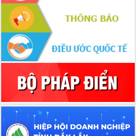
Xây dựng nền hành chính số đồng
hành cùng nông dân dân, doanh nghiệp
Giai đoạn 2026-2030, Đắk Lắk phấn
đấu có 77% xã đạt chuẩn nông thôn
mới
Chuyển đổi số 'mở đường' cho nông
nghiệp Đắk Lắk tăng trưởng bứt phá
Triển khai đồng bộ đo đạc, lập hồ sơ
địa chính, hoàn thiện cơ sở dữ liệu đất
đai
Ứng dụng sinh trắc học - Bước tiến
trong hành trình chuyển đổi số tại Đắk
Lắk
Đắk Lắk nâng cao hiệu quả công tác
Đảng từ Sổ tay đảng viên điện tử
Đắk Lắk đẩy mạnh nuôi biển công
nghệ, hướng tới phát triển thủy sản
bền vững
Tập huấn nâng cao năng lực triển khai
chuyển đổi số cho cán bộ, công chức