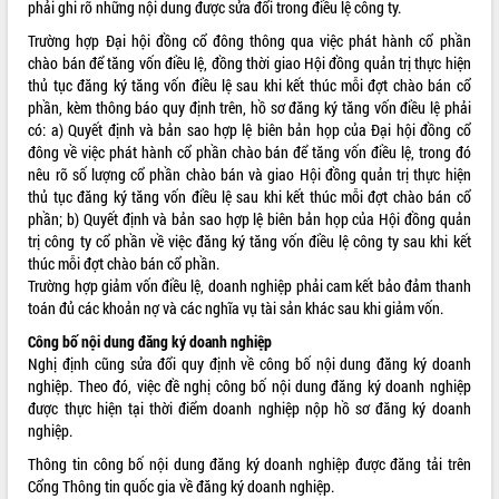
phải ghi rõ những nội dung được sửa đổi trong điều lệ công ty.
quan trọng
Trường hợp Đại hội đồng cổ đông thông qua việc phát hành cổ phần
Bí thư Tỉnh ủy Lương Nguyễn Minh
chào bán để tăng vốn điều lệ, đồng thời giao Hội đồng quản trị thực hiện
Triết thăm, tặng quà người có công với
thủ tục đăng ký tăng vốn điều lệ sau khi kết thúc mỗi đợt chào bán cổ
cách mạng
phần, kèm thông báo quy định trên, hồ sơ đăng ký tăng vốn điều lệ phải
Rà soát, hoàn thiện hệ thống thiết chế
có: a) Quyết định và bản sao hợp lệ biên bản họp của Đại hội đồng cổ
văn hóa, thể thao đáp ứng yêu cầu
LIÊN KẾT WEB
đông về việc phát hành cổ phần chào bán để tăng vốn điều lệ, trong đó
phát triển mới
nêu rõ số lượng cổ phần chào bán và giao Hội đồng quản trị thực hiện
Thường trực HĐND tỉnh Đắk Lắk gặp
thủ tục đăng ký tăng vốn điều lệ sau khi kết thúc mỗi đợt chào bán cổ
mặt Đoàn chuyên gia y tế TP. Hồ Chí
phần; b) Quyết định và bản sao hợp lệ biên bản họp của Hội đồng quản
Minh
trị công ty cổ phần về việc đăng ký tăng vốn điều lệ công ty sau khi kết
THỐNG KÊ TRUY CẬP
thúc mỗi đợt chào bán cổ phần.
Lễ truy điệu và an táng hài cốt liệt sĩ
Trường hợp giảm vốn điều lệ, doanh nghiệp phải cam kết bảo đảm thanh
tại Nghĩa trang Liệt sĩ xã Sơn Hòa
Hôm nay:
30996
toán đủ các khoản nợ và các nghĩa vụ tài sản khác sau khi giảm vốn.
Bàn giải pháp tháo gỡ khó khăn trong
Tất cả:
66043736
xuất khẩu sầu riêng và triển khai quy
Công bố nội dung đăng ký doanh nghiệp
định EUDR
Nghị định cũng sửa đổi quy định về công bố nội dung đăng ký doanh
nghiệp. Theo đó, việc đề nghị công bố nội dung đăng ký doanh nghiệp
Thứ trưởng Bộ Nông nghiệp và Môi
được thực hiện tại thời điểm doanh nghiệp nộp hồ sơ đăng ký doanh
trường Nguyễn Hoàng Hiệp khảo sát
nghiệp.
vùng trồng và doanh nghiệp đóng gói
sầu riêng tại Đắk Lắk
Thông tin công bố nội dung đăng ký doanh nghiệp được đăng tải trên
Trình diễn nghệ thuật chế biến các
Cổng Thông tin quốc gia về đăng ký doanh nghiệp.