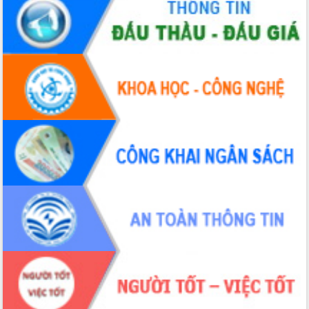
Thứ trưởng Bộ Y tế làm việc với tỉnh
Đắk Lắk về phát triển nhân lực y tế
cho trạm y tế cấp xã
Du lịch Đắk Lắk nâng tầm trải nghiệm
du khách thông qua Hệ thống cơ sở dữ
liệu và Bản đồ số
Tập huấn ứng dụng trí tuệ nhân tạo (AI)
trong thương mại điện tử năm 2026
Đoàn đại biểu Quốc hội tỉnh Đắk Lắk
trao đổi thông tin trước Kỳ họp thứ
nhất, Quốc hội khóa XVI
Quyết liệt cải cách hành chính, khơi
thông nguồn lực phát triển
Nâng cao hiệu lực, hiệu quả HĐND
tỉnh thông qua hiện đại hóa hành chính
Xã Ea Phê gắn cải cách hành chính với
chuyển đổi số
Phó Chủ tịch Thường trực UBND tỉnh
Hồ Thị Nguyên Thảo làm việc tại Trung
tâm Phục vụ hành chính công xã Ea
Phê