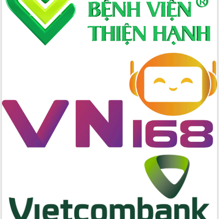
Bầu cử Quốc hội và HĐND: Cử tri Đắk
Lắk gửi gắm niềm tin, kỳ vọng vào lá
phiếu
Đắk Lắk sẵn sàng các điều kiện cho
Ngày hội bầu cử đại biểu Quốc hội
khóa XVI và HĐND các cấp nhiệm kỳ
2026-2031
Đảm bảo cuộc bầu cử đại biểu Quốc
hội và đại biểu HĐND các cấp diễn ra
an toàn, hiệu quả, đúng quy định
Thủ tướng Chính phủ Phạm Minh Chính
kiểm tra, chỉ đạo hoàn thành các dự
án cao tốc và thăm khu tái định cư tại
Đắk Lắk
Sôi nổi Hội đua ngựa truyền thống Gò
Thì Thùng mừng Xuân Bính Ngọ 2026
Lãnh đạo tỉnh dâng hương tưởng niệm
tại Đập Đồng Cam đầu Xuân Bính Ngọ
Ngành nông nghiệp phấn đấu tăng
trưởng đạt 5,86% trong năm 2026
UBND tỉnh Đắk Lắk triển khai công tác