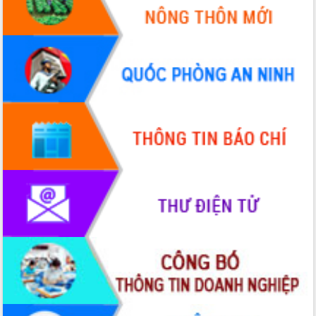
Xây dựng nông thôn mới: Nâng cao đời
sống người dân từ những mô hình thiết
thực
Quyết liệt tháo gỡ vướng mắc, đẩy
nhanh tiến độ các dự án trọng điểm
trong Khu kinh tế Nam Phú Yên
Hòn Yến phát triển du lịch gắn với bảo
tồn biển
Lấy ý kiến điều chỉnh Quy hoạch tỉnh
Đắk Lắk thời kỳ 2021-2030, tầm nhìn
đến năm 2050
Phát động chiến dịch 30 ngày đêm
giải phóng mặt bằng Tuyến đường bộ
ven biển
Đắk Lắk nỗ lực thúc đẩy tăng trưởng
kinh tế từ 10% trở lên trong Quý
II/2026
Đắk Lắk ký kết thỏa thuận hợp tác về
chuyển đổi số giai đoạn 2026 – 2030
với Tập đoàn Bưu chính Viễn thông
Việt Nam