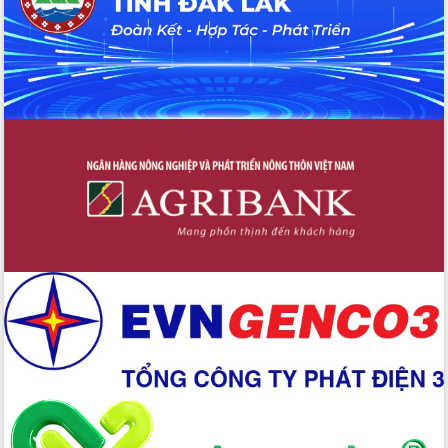
cấp xã
Đắk Lắk phát động hưởng ứng Ngày
Quyền của người tiêu dùng Việt Nam
2026
Đẩy mạnh cải cách hành chính, quyết
tâm đạt được mục tiêu tăng trưởng
hai con số trong năm 2026
Tổ chức trang trọng Lễ hội Đền thờ
Lương Văn Chánh năm 2026
Phó Bí thư Tỉnh ủy Đắk Lắk Đỗ Hữu
Huy giữ chức Bí thư Đảng ủy Ủy Ban
Nhân dân tỉnh
Bệnh án điện tử thúc đẩy chuyển đổi
số y tế tại Đắk Lắk
Chuyển đổi số thư viện: Mở rộng
không gian tri thức trong thời đại số
Đánh giá, rút kinh nghiệm công tác tổ
chức diễn tập trước ngày bầu cử
Chương trình “Gặp gỡ hữu nghị –
Friendship Meeting New Year 2026”