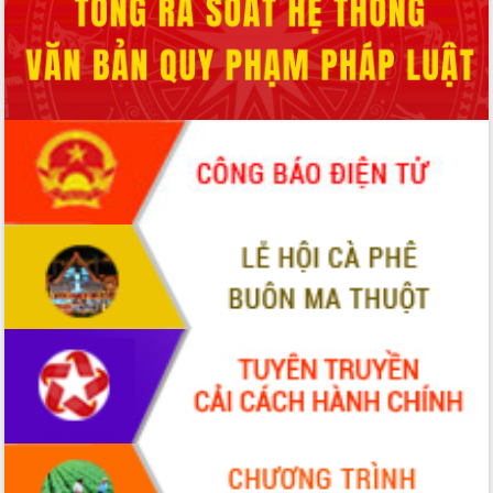
Hội thảo khoa học “Giải pháp thúc đẩy
phát triển nền kinh tế xanh tại tỉnh
Đắk Lắk”
Tăng cường giám sát, đôn đốc thực
hiện nhiệm vụ quản lý tài sản công
hàng tuần
Tháo gỡ những vướng mắc, đẩy mạnh
công tác cải cách thủ tục hành chính
tại Trung tâm Phục vụ hành chính
công tỉnh
Đắk Lắk: Tôn vinh 46 giải pháp tại Hội
thi Sáng tạo Kỹ thuật 2024 - 2025
Đắk Lắk rà soát, điều chỉnh Đề án 190
về phát triển nuôi trồng thủy sản
Phó Chủ tịch UBND tỉnh Đắk Lắk
Trương Công Thái kiểm tra thực địa
Dự án cao tốc Khánh Hòa - Buôn Ma
Thuột
Định vị cà phê Việt Nam như một “di
sản sống” trong dòng chảy toàn cầu