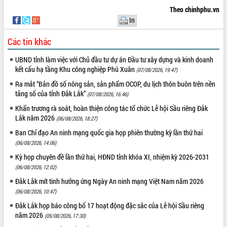
món ăn từ sầu riêng
Theo chinhphu.vn
Đắk Lắk công bố Quy hoạch và xúc
In
tiến đầu tư tỉnh
Ngành cá ngừ Đắk Lắk chủ động thích
Các tin khác
ứng để giữ vững thị trường xuất khẩu
UBND tỉnh làm việc với Chủ đầu tư dự án Đầu tư xây dựng và kinh doanh
Diễn đàn Kinh tế tư nhân Việt Nam đột
kết cấu hạ tầng Khu công nghiệp Phú Xuân
(07/08/2026, 19:47)
phá cơ chế - Hợp tác công tư
Đề án 06 tạo bước ngoặt đột phá trong
Ra mắt “Bản đồ số nông sản, sản phẩm OCOP, du lịch thôn buôn trên nền
tảng số của tỉnh Đắk Lắk”
cải cách hành chính tỉnh Đắk Lắk
(07/08/2026, 16:46)
Kết nối tour, đẩy mạnh chuyển đổi số
Khẩn trương rà soát, hoàn thiện công tác tổ chức Lễ hội Sầu riêng Đắk
để phát triển du lịch Đắk Lắk
Lắk năm 2026
(06/08/2026, 18:27)
Khởi động Dự án Đầu tư xây dựng hạ
Ban Chỉ đạo An ninh mạng quốc gia họp phiên thường kỳ lần thứ hai
tầng kỹ thuật Cụm công nghiệp Tân
(06/08/2026, 14:06)
Tiến
Kỳ họp chuyên đề lần thứ hai, HĐND tỉnh khóa XI, nhiệm kỳ 2026-2031
Gặp mặt các cơ quan báo chí nhân Kỷ
(06/08/2026, 12:02)
niệm 101 năm Ngày Báo chí Cách
Đắk Lắk mít tinh hưởng ứng Ngày An ninh mạng Việt Nam năm 2026
mạng Việt Nam
(06/08/2026, 10:47)
Đắk Lắk sơ kết 4 năm triển khai thực
hiện Đề án 06 của Chính phủ
Đắk Lắk họp báo công bố 17 hoạt động đặc sắc của Lễ hội Sầu riêng
năm 2026
(05/08/2026, 17:30)
Họp báo thông tin về Hội nghị Công bố