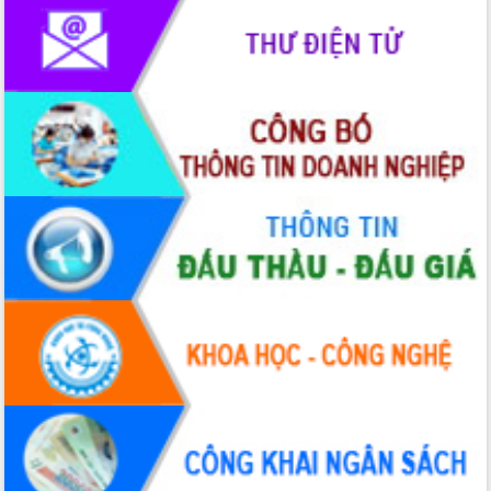
Hồ Thị Nguyên Thảo làm việc tại Trung
tâm Phục vụ hành chính công xã Ea
Phê
Xây dựng nền hành chính số đồng
hành cùng nông dân dân, doanh nghiệp
Giai đoạn 2026-2030, Đắk Lắk phấn
đấu có 77% xã đạt chuẩn nông thôn
mới
Chuyển đổi số 'mở đường' cho nông
nghiệp Đắk Lắk tăng trưởng bứt phá
Triển khai đồng bộ đo đạc, lập hồ sơ
địa chính, hoàn thiện cơ sở dữ liệu đất
đai
Ứng dụng sinh trắc học - Bước tiến
trong hành trình chuyển đổi số tại Đắk
Lắk
Đắk Lắk nâng cao hiệu quả công tác
Đảng từ Sổ tay đảng viên điện tử
Đắk Lắk đẩy mạnh nuôi biển công
nghệ, hướng tới phát triển thủy sản
bền vững