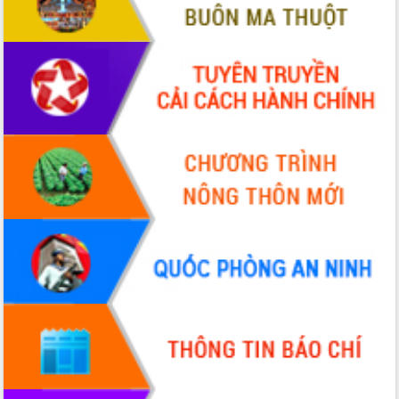
với Tập đoàn Bưu chính Viễn thông
Việt Nam
Thứ trưởng Bộ Y tế làm việc với tỉnh
Đắk Lắk về phát triển nhân lực y tế
cho trạm y tế cấp xã
Du lịch Đắk Lắk nâng tầm trải nghiệm
du khách thông qua Hệ thống cơ sở dữ
liệu và Bản đồ số
Tập huấn ứng dụng trí tuệ nhân tạo (AI)
trong thương mại điện tử năm 2026
Đoàn đại biểu Quốc hội tỉnh Đắk Lắk
trao đổi thông tin trước Kỳ họp thứ
nhất, Quốc hội khóa XVI
Quyết liệt cải cách hành chính, khơi
thông nguồn lực phát triển
Nâng cao hiệu lực, hiệu quả HĐND
tỉnh thông qua hiện đại hóa hành chính
Xã Ea Phê gắn cải cách hành chính với
chuyển đổi số
Phó Chủ tịch Thường trực UBND tỉnh