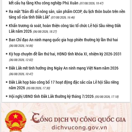
kết cấu hạ tầng Khu công nghiệp Phú Xuân
(07/08/2026, 19:47)
UBND tỉnh họp báo định kỳ tháng 4
Ra mắt “Bản đồ số nông sản, sản phẩm OCOP, du lịch thôn buôn trên nền
năm 2026
tảng số của tỉnh Đắk Lắk”
(07/08/2026, 16:46)
Hội thảo khoa học “Giải pháp thúc đẩy
phát triển nền kinh tế xanh tại tỉnh
Khẩn trương rà soát, hoàn thiện công tác tổ chức Lễ hội Sầu riêng Đắk
Đắk Lắk”
Lắk năm 2026
(06/08/2026, 18:27)
Tăng cường giám sát, đôn đốc thực
Ban Chỉ đạo An ninh mạng quốc gia họp phiên thường kỳ lần thứ hai
hiện nhiệm vụ quản lý tài sản công
(06/08/2026, 14:06)
hàng tuần
Kỳ họp chuyên đề lần thứ hai, HĐND tỉnh khóa XI, nhiệm kỳ 2026-2031
Tháo gỡ những vướng mắc, đẩy mạnh
(06/08/2026, 12:02)
công tác cải cách thủ tục hành chính
Đắk Lắk mít tinh hưởng ứng Ngày An ninh mạng Việt Nam năm 2026
tại Trung tâm Phục vụ hành chính
(06/08/2026, 10:47)
công tỉnh
Đắk Lắk họp báo công bố 17 hoạt động đặc sắc của Lễ hội Sầu riêng
Đắk Lắk: Tôn vinh 46 giải pháp tại Hội
năm 2026
thi Sáng tạo Kỹ thuật 2024 - 2025
(05/08/2026, 17:30)
Đắk Lắk rà soát, điều chỉnh Đề án 190
Hội nghị UBND tỉnh Đắk Lắk thường kỳ tháng 7/2026
(05/08/2026, 17:18)
về phát triển nuôi trồng thủy sản
Phó Chủ tịch UBND tỉnh Đắk Lắk
Trương Công Thái kiểm tra thực địa
Dự án cao tốc Khánh Hòa - Buôn Ma
Thuột