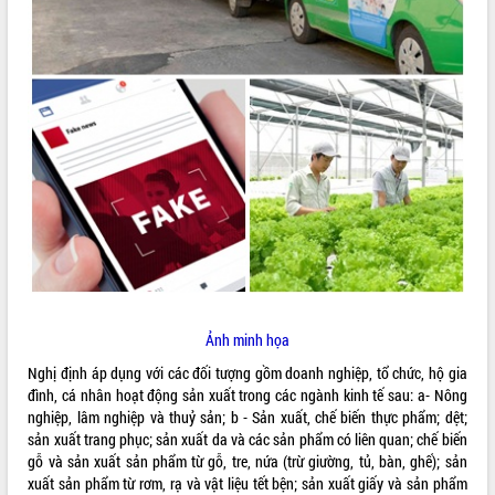
ĐIỂM TIN VĂN BẢN
QUY HOẠCH - KẾ HOẠCH
Ảnh minh họa
Nghị định áp dụng với các đối tượng gồm doanh nghiệp, tổ chức, hộ gia
đình, cá nhân hoạt động sản xuất trong các ngành kinh tế sau: a- Nông
nghiệp, lâm nghiệp và thuỷ sản; b - Sản xuất, chế biến thực phẩm; dệt;
sản xuất trang phục; sản xuất da và các sản phẩm có liên quan; chế biến
gỗ và sản xuất sản phẩm từ gỗ, tre, nứa (trừ giường, tủ, bàn, ghế); sản
xuất sản phẩm từ rơm, rạ và vật liệu tết bện; sản xuất giấy và sản phẩm