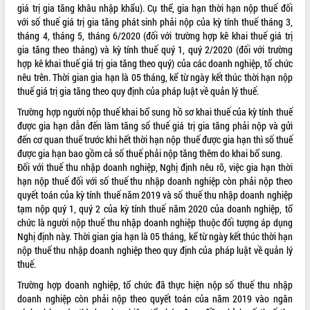
giá trị gia tăng khâu nhập khẩu). Cụ thể, gia hạn thời hạn nộp thuế đối
Kỳ họp thứ Hai, Hội đồng nhân dân
với số thuế giá trị gia tăng phát sinh phải nộp của kỳ tính thuế tháng 3,
tỉnh khóa XI quyết nghị nhiều nội dung
tháng 4, tháng 5, tháng 6/2020 (đối với trường hợp kê khai thuế giá trị
quan trọng
gia tăng theo tháng) và kỳ tính thuế quý 1, quý 2/2020 (đối với trường
Bí thư Tỉnh ủy Lương Nguyễn Minh
hợp kê khai thuế giá trị gia tăng theo quý) của các doanh nghiệp, tổ chức
Triết thăm, tặng quà người có công với
nêu trên. Thời gian gia hạn là 05 tháng, kể từ ngày kết thúc thời hạn nộp
cách mạng
LIÊN KẾT WEB
thuế giá trị gia tăng theo quy định của pháp luật về quản lý thuế.
Rà soát, hoàn thiện hệ thống thiết chế
Trường hợp người nộp thuế khai bổ sung hồ sơ khai thuế của kỳ tính thuế
văn hóa, thể thao đáp ứng yêu cầu
được gia hạn dẫn đến làm tăng số thuế giá trị gia tăng phải nộp và gửi
phát triển mới
đến cơ quan thuế trước khi hết thời hạn nộp thuế được gia hạn thì số thuế
Thường trực HĐND tỉnh Đắk Lắk gặp
được gia hạn bao gồm cả số thuế phải nộp tăng thêm do khai bổ sung.
THỐNG KÊ TRUY CẬP
mặt Đoàn chuyên gia y tế TP. Hồ Chí
Đối với thuế thu nhập doanh nghiệp, Nghị định nêu rõ, việc gia hạn thời
Minh
Hôm nay:
20157
hạn nộp thuế đối với số thuế thu nhập doanh nghiệp còn phải nộp theo
quyết toán của kỳ tính thuế năm 2019 và số thuế thu nhập doanh nghiệp
Lễ truy điệu và an táng hài cốt liệt sĩ
Tất cả:
66105825
tạm nộp quý 1, quý 2 của kỳ tính thuế năm 2020 của doanh nghiệp, tổ
tại Nghĩa trang Liệt sĩ xã Sơn Hòa
chức là người nộp thuế thu nhập doanh nghiệp thuộc đối tượng áp dụng
Bàn giải pháp tháo gỡ khó khăn trong
Nghị định này. Thời gian gia hạn là 05 tháng, kể từ ngày kết thúc thời hạn
xuất khẩu sầu riêng và triển khai quy
nộp thuế thu nhập doanh nghiệp theo quy định của pháp luật về quản lý
định EUDR
thuế.
Thứ trưởng Bộ Nông nghiệp và Môi
Trường hợp doanh nghiệp, tổ chức đã thực hiện nộp số thuế thu nhập
trường Nguyễn Hoàng Hiệp khảo sát
doanh nghiệp còn phải nộp theo quyết toán của năm 2019 vào ngân
vùng trồng và doanh nghiệp đóng gói