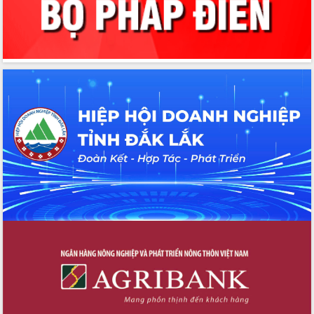
Chương trình “Gặp gỡ hữu nghị –
Friendship Meeting New Year 2026”
Bầu cử Quốc hội và HĐND: Cử tri Đắk
Lắk gửi gắm niềm tin, kỳ vọng vào lá
phiếu
Đắk Lắk sẵn sàng các điều kiện cho
Ngày hội bầu cử đại biểu Quốc hội
khóa XVI và HĐND các cấp nhiệm kỳ
2026-2031
Đảm bảo cuộc bầu cử đại biểu Quốc
hội và đại biểu HĐND các cấp diễn ra
an toàn, hiệu quả, đúng quy định
Thủ tướng Chính phủ Phạm Minh Chính
kiểm tra, chỉ đạo hoàn thành các dự
án cao tốc và thăm khu tái định cư tại
Đắk Lắk
Sôi nổi Hội đua ngựa truyền thống Gò
Thì Thùng mừng Xuân Bính Ngọ 2026
Lãnh đạo tỉnh dâng hương tưởng niệm
tại Đập Đồng Cam đầu Xuân Bính Ngọ
Ngành nông nghiệp phấn đấu tăng