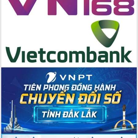
trọng trong kỷ nguyên mới
Hội nghị lần thứ tư Ban Chỉ đạo công
tác bầu cử tỉnh Đắk Lắk
Hội nghị Báo cáo viên Trung ương
tháng 01/2026
Phó Thủ tướng Hồ Quốc Dũng đánh giá
cao kết quả Chiến dịch Quang Trung
tại Đắk Lắk
Hội nghị Ban Chấp hành Đảng bộ tỉnh
Đắk Lắk lần thứ 2 (mở rộng)
Tập trung giải phóng mặt bằng, đẩy
nhanh tiến độ Tuyến đường bộ ven
biển
Gỡ khó, khởi công xây dựng, sửa chữa
toàn bộ nhà ở cho hộ dân đúng tiến độ
đề ra
UBND tỉnh Đắk Lắk tổng kết công tác
quốc phòng, quân sự địa phương năm
2025
Tập trung triển khai quyết liệt, đồng bộ
các giải pháp nhằm thực hiện hiệu quả