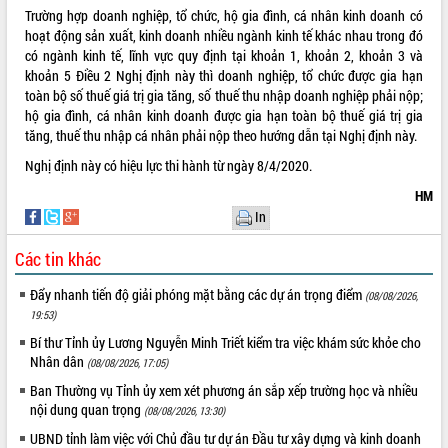
hiện Đề án 06 của Chính phủ
Trường hợp doanh nghiệp, tổ chức, hộ gia đình, cá nhân kinh doanh có
Họp báo thông tin về Hội nghị Công bố
hoạt động sản xuất, kinh doanh nhiều ngành kinh tế khác nhau trong đó
Quy hoạch và Xúc tiến đầu tư tỉnh Đắk
có ngành kinh tế, lĩnh vực quy định tại khoản 1, khoản 2, khoản 3 và
Lắk
khoản 5 Điều 2 Nghị định này thì doanh nghiệp, tổ chức được gia hạn
Khơi thông điểm nghẽn, đẩy nhanh
toàn bộ số thuế giá trị gia tăng, số thuế thu nhập doanh nghiệp phải nộp;
giải ngân vốn khắc phục thiên tai
hộ gia đình, cá nhân kinh doanh được gia hạn toàn bộ thuế giá trị gia
tăng, thuế thu nhập cá nhân phải nộp theo hướng dẫn tại Nghị định này.
HĐND tỉnh thông qua điều chỉnh Quy
hoạch tỉnh thời kỳ 2021-2030
Nghị định này có hiệu lực thi hành từ ngày 8/4/2020.
Hội thảo góp ý hồ sơ điều chỉnh quy
HM
hoạch tỉnh Đắk Lắk thời kỳ 2021-2030,
In
tầm nhìn đến năm 2050
Nâng cao hiệu quả hoạt động của các
Các tin khác
doanh nghiệp nhà nước
Hội nghị triển khai kết nối mạng
Đẩy nhanh tiến độ giải phóng mặt bằng các dự án trọng điểm
(08/08/2026,
truyền số liệu chuyên dùng phục vụ cơ
19:53)
quan Đảng, Nhà nước
Bí thư Tỉnh ủy Lương Nguyễn Minh Triết kiểm tra việc khám sức khỏe cho
Lễ phát động chuỗi hoạt động chung
Nhân dân
(08/08/2026, 17:05)
tay làm sạch môi trường
Ban Thường vụ Tỉnh ủy xem xét phương án sắp xếp trường học và nhiều
Xã Ea Kar bước chuyển mình trong
nội dung quan trọng
(08/08/2026, 13:30)
công tác cải cách hành chính mô hình
UBND tỉnh làm việc với Chủ đầu tư dự án Đầu tư xây dựng và kinh doanh
mới