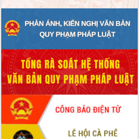
Định vị cà phê Việt Nam như một “di
sản sống” trong dòng chảy toàn cầu
Xây dựng nông thôn mới: Nâng cao đời
sống người dân từ những mô hình thiết
thực
Quyết liệt tháo gỡ vướng mắc, đẩy
nhanh tiến độ các dự án trọng điểm
trong Khu kinh tế Nam Phú Yên
Hòn Yến phát triển du lịch gắn với bảo
tồn biển
Lấy ý kiến điều chỉnh Quy hoạch tỉnh
Đắk Lắk thời kỳ 2021-2030, tầm nhìn
đến năm 2050
Phát động chiến dịch 30 ngày đêm
giải phóng mặt bằng Tuyến đường bộ
ven biển
Đắk Lắk nỗ lực thúc đẩy tăng trưởng
kinh tế từ 10% trở lên trong Quý
II/2026
Đắk Lắk ký kết thỏa thuận hợp tác về
chuyển đổi số giai đoạn 2026 – 2030