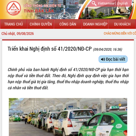
|
Vietnamese
English
TRANG CHỦ
CHÍNH QUYỀN
CÔNG DÂN
DOANH NGHIỆP
DU KHÁCH
Chủ nhật, 09/08/2026
CHÀO MỪNG ĐẾN VỚI CỔNG THÔNG TIN ĐI
GIỚI THIỆU
Triển khai Nghị định số 41/2020/NĐ-CP
(09/04/2020, 16:36)
LÃNH ĐẠO UBND TỈNH
Đọc bài viết
Chính phủ vừa ban hành Nghị định số 41/2020/NĐ-CP gia hạn thời hạn
TIN TỨC SỰ KIỆN
nộp thuế và tiền thuê đất. Theo đó, Nghị định quy định việc gia hạn thời
hạn nộp thuế giá trị gia tăng, thuế thu nhập doanh nghiệp, thuế thu nhập
SỞ, BAN, NGÀNH
cá nhân và tiền thuê đất.
UBND CÁC XÃ, PHƯỜNG
THÔNG TIN CHỈ ĐẠO ĐIỀU HÀNH
HỆ THỐNG VĂN BẢN
VĂN BẢN HĐND TỈNH