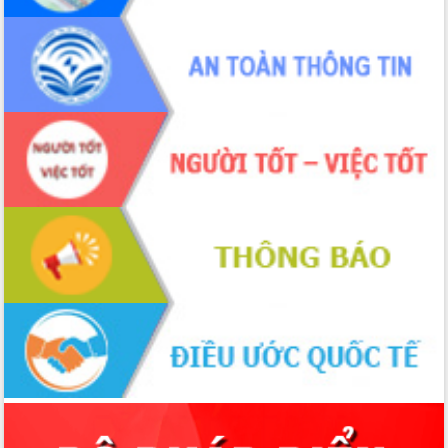
Tập huấn nâng cao năng lực triển khai
chuyển đổi số cho cán bộ, công chức
cấp xã
Đắk Lắk phát động hưởng ứng Ngày
Quyền của người tiêu dùng Việt Nam
2026
Đẩy mạnh cải cách hành chính, quyết
tâm đạt được mục tiêu tăng trưởng
hai con số trong năm 2026
Tổ chức trang trọng Lễ hội Đền thờ
Lương Văn Chánh năm 2026
Phó Bí thư Tỉnh ủy Đắk Lắk Đỗ Hữu
Huy giữ chức Bí thư Đảng ủy Ủy Ban
Nhân dân tỉnh
Bệnh án điện tử thúc đẩy chuyển đổi
số y tế tại Đắk Lắk
Chuyển đổi số thư viện: Mở rộng
không gian tri thức trong thời đại số
Đánh giá, rút kinh nghiệm công tác tổ
chức diễn tập trước ngày bầu cử