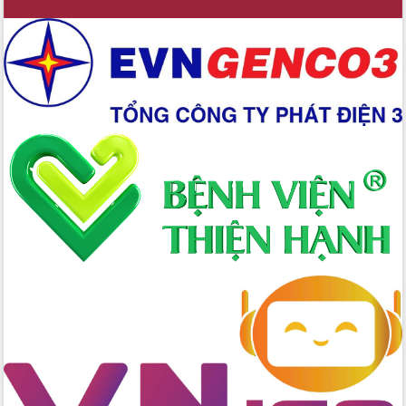
trưởng đạt 5,86% trong năm 2026
UBND tỉnh Đắk Lắk triển khai công tác
quốc phòng, quân sự địa phương năm
2026
Đắk Lắk tập trung toàn lực khắc phục
tồn tại IUU, sẵn sàng làm việc với
Đoàn thanh tra EC
Chủ tịch UBND tỉnh Tạ Anh Tuấn thăm,
chúc mừng các bệnh viện nhân Ngày
Thầy thuốc Việt Nam
Rộn ràng lễ hội truyền thống Sông
nước Đà Nông lần thứ I năm 2026
Kỳ họp Chuyên đề lần thứ Năm, HĐND
tỉnh Đắk Lắk thông qua các nghị quyết
quan trọng
Thống nhất danh sách giới thiệu ứng
cử đại biểu Quốc hội khoá XVI và đại
biểu HĐND tỉnh Đắk Lắk, nhiệm kỳ
2026-2031
Phát động hai phong trào thi đua quan