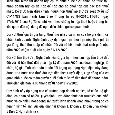
sách nhà nước thì doanh nghiệp, tổ chức được điều chỉnh số thuế thu
sầu riêng tại Đắk Lắk
nhập doanh nghiệp đã nộp để nộp cho số phải nộp của các loại thuế
Trình diễn nghệ thuật chế biến các
khác. Để thực hiện điều chỉnh, người nộp thuế lập thư tra soát (Mẫu số
món ăn từ sầu riêng
C1-11/NS ban hành kèm theo Thông tư số 84/2016/TT-BTC ngày
Đắk Lắk công bố Quy hoạch và xúc
17/6/2016 của Bộ Tài chính) kèm theo chứng từ nộp thuế hoặc thông tin
tiến đầu tư tỉnh
liên quan đến nội dung đề nghị điều chỉnh gửi cơ quan thuế.
Ngành cá ngừ Đắk Lắk chủ động thích
Đối với thuế giá trị gia tăng, thuế thu nhập cá nhân của hộ gia đình, cá
ứng để giữ vững thị trường xuất khẩu
nhân kinh doanh, Nghị định quy định gia hạn thời hạn nộp thuế giá trị
Diễn đàn Kinh tế tư nhân Việt Nam đột
gia tăng, thuế thu nhập cá nhân đối với số tiền thuế phát sinh phải nộp
phá cơ chế - Hợp tác công tư
năm 2020 chậm nhất vào ngày 31/12/2020.
Đề án 06 tạo bước ngoặt đột phá trong
Đối với tiền thuê đất, Nghị định nêu rõ, gia hạn thời hạn nộp tiền thuê đất
cải cách hành chính tỉnh Đắk Lắk
đối với số tiền thuê đất phải nộp kỳ đầu năm 2020 của doanh nghiệp, tổ
Kết nối tour, đẩy mạnh chuyển đổi số
chức, hộ gia đình, cá nhân thuộc đối tượng áp dụng Nghị định này đang
để phát triển du lịch Đắk Lắk
được Nhà nước cho thuê đất trực tiếp theo Quyết định, Hợp đồng của cơ
Khởi động Dự án Đầu tư xây dựng hạ
quan nhà nước có thẩm quyền dưới hình thức trả tiền thuê đất hàng năm.
tầng kỹ thuật Cụm công nghiệp Tân
Thời gian gia hạn là 05 tháng kể từ ngày 31/5/2020.
Tiến
Quy định này áp dụng cho cả trường hợp doanh nghiệp, tổ chức, hộ gia
Gặp mặt các cơ quan báo chí nhân Kỷ
đình, cá nhân có nhiều Quyết định, Hợp đồng thuê đất trực tiếp của Nhà
niệm 101 năm Ngày Báo chí Cách
nước và có nhiều hoạt động sản xuất, kinh doanh khác nhau trong đó có
mạng Việt Nam
ngành kinh tế, lĩnh vực quy định tại khoản 1, khoản 2, khoản 3 và khoản
Đắk Lắk sơ kết 4 năm triển khai thực
5 Điều 2 Nghị định này.