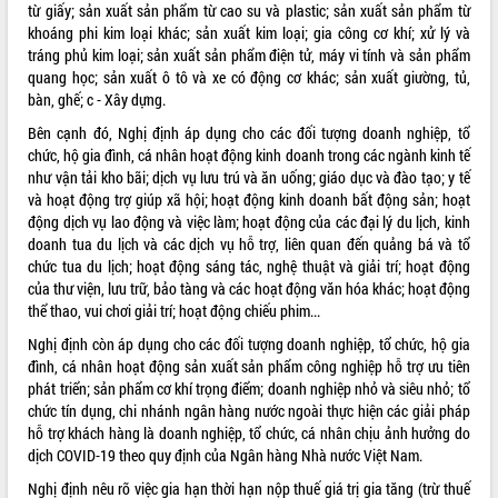
từ giấy; sản xuất sản phẩm từ cao su và plastic; sản xuất sản phẩm từ
VIDEO
khoáng phi kim loại khác; sản xuất kim loại; gia công cơ khí; xử lý và
tráng phủ kim loại; sản xuất sản phẩm điện tử, máy vi tính và sản phẩm
quang học; sản xuất ô tô và xe có động cơ khác; sản xuất giường, tủ,
bàn, ghế; c - Xây dựng.
Bên cạnh đó, Nghị định áp dụng cho các đối tượng doanh nghiệp, tổ
chức, hộ gia đình, cá nhân hoạt động kinh doanh trong các ngành kinh tế
như vận tải kho bãi; dịch vụ lưu trú và ăn uống; giáo dục và đào tạo; y tế
và hoạt động trợ giúp xã hội; hoạt động kinh doanh bất động sản; hoạt
động dịch vụ lao động và việc làm; hoạt động của các đại lý du lịch, kinh
doanh tua du lịch và các dịch vụ hỗ trợ, liên quan đến quảng bá và tổ
Trailer Lễ hội Sầu riêng Đắk Lắk năm
chức tua du lịch; hoạt động sáng tác, nghệ thuật và giải trí; hoạt động
2026
của thư viện, lưu trữ, bảo tàng và các hoạt động văn hóa khác; hoạt động
Khám bệnh, cấp phát thuốc miễn phí
thể thao, vui chơi giải trí; hoạt động chiếu phim...
và tặng quà người dân xã Cư Pui
Nghị định còn áp dụng cho các đối tượng doanh nghiệp, tổ chức, hộ gia
Hội nghị UBND tỉnh Đắk Lắk thường kỳ
đình, cá nhân hoạt động sản xuất sản phẩm công nghiệp hỗ trợ ưu tiên
tháng 7/2026
phát triển; sản phẩm cơ khí trọng điểm; doanh nghiệp nhỏ và siêu nhỏ; tổ
Lễ truy tặng danh hiệu “Bà Mẹ Việt
chức tín dụng, chi nhánh ngân hàng nước ngoài thực hiện các giải pháp
ALBUM ẢNH
Nam Anh hùng” và trao Huân chương
hỗ trợ khách hàng là doanh nghiệp, tổ chức, cá nhân chịu ảnh hưởng do
Lao động
dịch COVID-19 theo quy định của Ngân hàng Nhà nước Việt Nam.
UBND tỉnh Đắk Lắk triển khai nhiệm
Nghị định nêu rõ việc gia hạn thời hạn nộp thuế giá trị gia tăng (trừ thuế
vụ 6 tháng cuối năm 2026