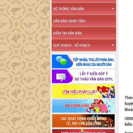
HỆ THỐNG VĂN BẢN
VĂN BẢN HĐND TỈNH
ĐIỂM TIN VĂN BẢN
QUY HOẠCH - KẾ HOẠCH
Theo
huyệ
khoán
UBND
kiểm 