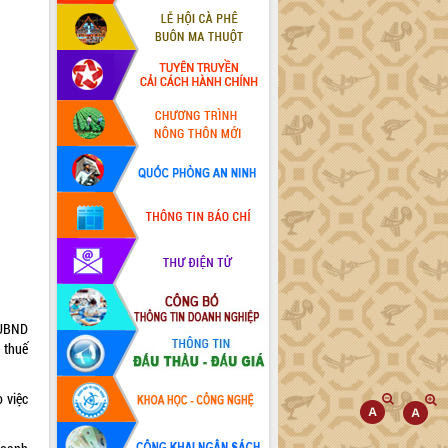
 UBND
 thuế
 việc