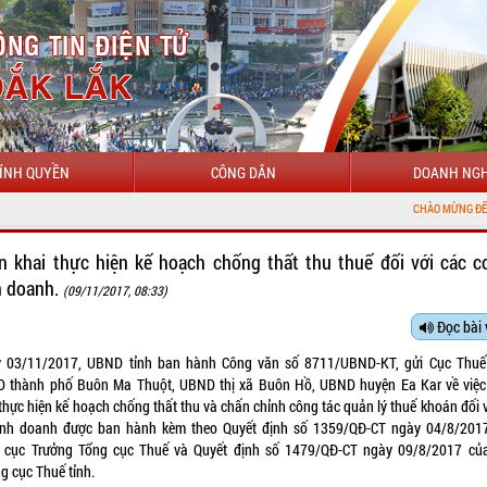
ÍNH QUYỀN
CÔNG DÂN
DOANH NGH
CHÀO MỪNG ĐẾN VỚI CỔNG T
ển khai thực hiện kế hoạch chống thất thu thuế đối với các c
h doanh.
(09/11/2017, 08:33)
Đọc bài 
 03/11/2017, UBND tỉnh ban hành Công văn số 8711/UBND-KT, gửi Cục Thuế 
 thành phố Buôn Ma Thuột, UBND thị xã Buôn Hồ, UBND huyện Ea Kar về việc 
thực hiện kế hoạch chống thất thu và chấn chỉnh công tác quản lý thuế khoán đối 
inh doanh được ban hành kèm theo Quyết định số 1359/QĐ-CT ngày 04/8/201
 cục Trưởng Tổng cục Thuế và Quyết định số 1479/QĐ-CT ngày 09/8/2017 củ
g cục Thuế tỉnh.