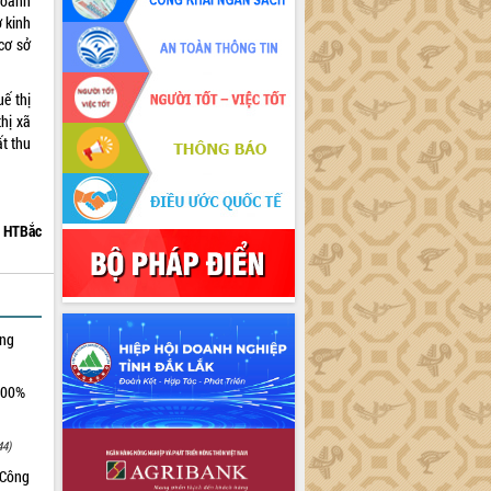
doanh
ở kinh
cơ sở
ế thị
hị xã
t thu
HTBắc
ởng
100%
44)
 Công