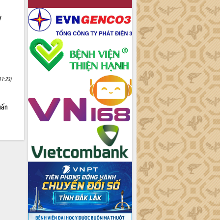
ỳ
11:23)
uấn