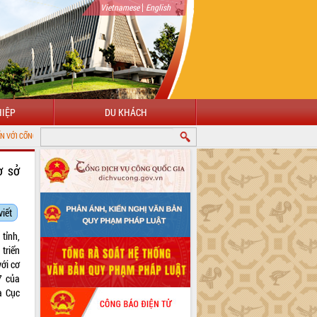
|
Vietnamese
English
IỆP
DU KHÁCH
HÔNG TIN ĐIỆN TỬ TỈNH ĐẮK LẮK
ơ sở
viết
tỉnh,
triển
với cơ
7 của
a Cục