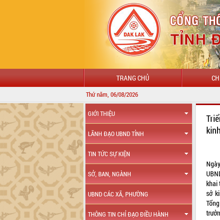
TRANG CHỦ
CH
Thứ năm, 06/08/2026
GIỚI THIỆU
Tri
kin
LÃNH ĐẠO UBND TỈNH
TIN TỨC SỰ KIỆN
Ngày
UBND
SỞ, BAN, NGÀNH
khai 
sở k
UBND CÁC XÃ, PHƯỜNG
Tổng
trưởn
THÔNG TIN CHỈ ĐẠO ĐIỀU HÀNH