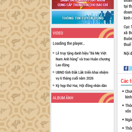
Đoàn
tại t
doan
kinh
Cục 
xã B
VIDEO
Buôn
Loading the player...
thuế 
Lễ truy tặng danh hiệu “Bà Mẹ Việt
Nội d
Nam Anh hùng” và trao Huân chương
Lao động
UBND tỉnh Đắk Lắk triển khai nhiệm
vụ 6 tháng cuối năm 2026
Các t
Kỳ họp thứ Hai, Hội đồng nhân dân
Chươ
tỉnh khóa XI quyết nghị nhiều nội dung
kinh
quan trọng
ALBUM ẢNH
Bí thư Tỉnh ủy Lương Nguyễn Minh
Thô
Triết thăm, tặng quà người có công với
vốn
cách mạng
Ngà
Rà soát, hoàn thiện hệ thống thiết chế
Thô
văn hóa, thể thao đáp ứng yêu cầu