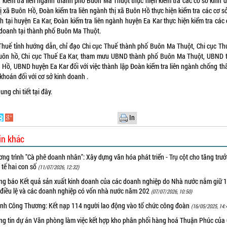
 kiểm tra liên ngành thành phố Buôn Ma Thuột thực hiện kiểm tra các cơ sở kinh 
hị xã Buôn Hồ, Đoàn kiểm tra liên ngành thị xã Buôn Hồ thực hiện kiểm tra các cơ s
h tại huyện Ea Kar, Đoàn kiểm tra liên ngành huyện Ea Kar thực hiện kiểm tra các 
 doanh tại thành phố Buôn Ma Thuột.
Thuế tỉnh hướng dẫn, chỉ đạo Chi cục Thuế thành phố Buôn Ma Thuột, Chi cục Thu
uôn hồ, Chi cục Thuế Ea Kar, tham mưu UBND thành phố Buôn Ma Thuột, UBND t
 Hồ, UBND huyện Ea Kar đối với việc thành lập Đoàn kiểm tra liên ngành chống thấ
khoán đối với cơ sở kinh doanh .
ung chi tiết
tại đây.
In
in khác
ng trình "Cà phê doanh nhân": Xây dựng văn hóa phát triển - Trụ cột cho tăng trư
 tế hai con số
(11/07/2026, 12:32)
ng báo Kết quả sản xuất kinh doanh của các doanh nghiệp do Nhà nước nắm giữ 
 điều lệ và các doanh nghiệp có vốn nhà nước năm 202
(07/07/2026, 10:50)
nh Công Thương: Kết nạp 114 người lao động vào tổ chức công đoàn
(16/05/2025, 14:
ng tin dự án Văn phòng làm việc kết hợp kho phân phối hàng hoá Thuận Phúc của