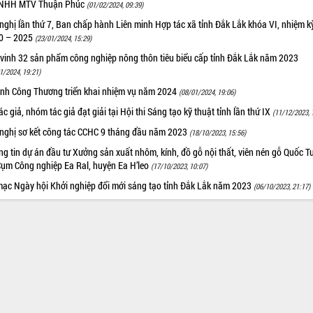
TNHH MTV Thuận Phúc
(01/02/2024, 09:39)
nghị lần thứ 7, Ban chấp hành Liên minh Hợp tác xã tỉnh Đắk Lắk khóa VI, nhiệm k
0 – 2025
(23/01/2024, 15:29)
 vinh 32 sản phẩm công nghiệp nông thôn tiêu biểu cấp tỉnh Đắk Lắk năm 2023
1/2024, 19:21)
nh Công Thương triển khai nhiệm vụ năm 2024
(08/01/2024, 19:06)
ác giả, nhóm tác giả đạt giải tại Hội thi Sáng tạo kỹ thuật tỉnh lần thứ IX
(11/12/2023, 
 nghị sơ kết công tác CCHC 9 tháng đầu năm 2023
(18/10/2023, 15:56)
g tin dự án đầu tư Xưởng sản xuất nhôm, kính, đồ gỗ nội thất, viên nén gỗ Quốc T
Cụm Công nghiệp Ea Ral, huyện Ea H’leo
(17/10/2023, 10:07)
mạc Ngày hội Khởi nghiệp đổi mới sáng tạo tỉnh Đắk Lắk năm 2023
(06/10/2023, 21:17)