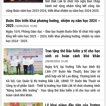
tỉnh Đắk Lắk tổ chức Hội nghị Ban Chấp
hành mở rộng nhằm tổng kết công tác
ĐIỂM TIN VĂN BẢN
công đoàn năm học 2023-2024, triển khai nhiệm vụ năm học 2024-2025.
QUY HOẠCH - KẾ HOẠCH
Buôn Đôn triển khai phương hướng, nhiệm vụ năm học 2024 –
2025
(10/09/2024, 15:56)
Ngày 10/9, Phòng Giáo dục – Đào tạo huyện Buôn Đôn tổ chức Hội nghị
tổng kết năm học 2023 – 2024, triển khai phương hướng, nhiệm vụ năm
học 2024– 2025.
Trao tặng thẻ Bảo hiểm y tế cho học
sinh có hoàn cảnh khó khăn
(09/09/2024, 15:20)
Ngày 9/9, tại Trường Tiểu học Đinh Bộ
Lĩnh (TP. Buôn Ma Thuột), Báo Dân trí
phối hợp với Sở Lao động, Thương binh và
Xã hội, Cục Quản lý thị trường Đắk Lắk, UBND TP. Buôn Ma Thuột và
Công ty cổ phần Sách - Thiết bị trường học Đắk Lắk tổ chức chương trình
“Nâng bước đến trường” - Trao tặng thẻ Bảo hiểm y tế cho học sinh có
hoàn cảnh khó khăn.
Lễ khai giảng đầu tiên của Trường