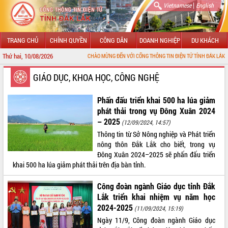
|
Vietnamese
English
TRANG CHỦ
CHÍNH QUYỀN
CÔNG DÂN
DOANH NGHIỆP
DU KHÁCH
Thứ hai, 10/08/2026
CHÀO MỪNG ĐẾN VỚI CỔNG THÔNG TIN ĐIỆN TỬ TỈNH ĐẮK LẮK
GIỚI THIỆU
GIÁO DỤC, KHOA HỌC, CÔNG NGHỆ
LÃNH ĐẠO UBND TỈNH
Phấn đấu triển khai 500 ha lúa giảm
phát thải trong vụ Đông Xuân 2024
TIN TỨC SỰ KIỆN
– 2025
(12/09/2024, 14:57)
Thông tin từ Sở Nông nghiệp và Phát triển
SỞ, BAN, NGÀNH
nông thôn Đắk Lắk cho biết, trong vụ
Đông Xuân 2024–2025 sẽ phấn đấu triển
UBND CÁC XÃ, PHƯỜNG
khai 500 ha lúa giảm phát thải trên địa bàn tỉnh.
THÔNG TIN CHỈ ĐẠO ĐIỀU HÀNH
Công đoàn ngành Giáo dục tỉnh Đắk
Lắk triển khai nhiệm vụ năm học
HỆ THỐNG VĂN BẢN
2024-2025
(11/09/2024, 15:19)
Ngày 11/9, Công đoàn ngành Giáo dục
VĂN BẢN HĐND TỈNH