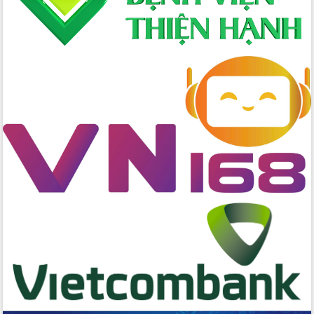
Chương trình “Gặp gỡ hữu nghị –
Friendship Meeting New Year 2026”
Bầu cử Quốc hội và HĐND: Cử tri Đắk
Lắk gửi gắm niềm tin, kỳ vọng vào lá
phiếu
Đắk Lắk sẵn sàng các điều kiện cho
Ngày hội bầu cử đại biểu Quốc hội
khóa XVI và HĐND các cấp nhiệm kỳ
2026-2031
Đảm bảo cuộc bầu cử đại biểu Quốc
hội và đại biểu HĐND các cấp diễn ra
an toàn, hiệu quả, đúng quy định
Thủ tướng Chính phủ Phạm Minh Chính
kiểm tra, chỉ đạo hoàn thành các dự
án cao tốc và thăm khu tái định cư tại
Đắk Lắk
Sôi nổi Hội đua ngựa truyền thống Gò
Thì Thùng mừng Xuân Bính Ngọ 2026
Lãnh đạo tỉnh dâng hương tưởng niệm
tại Đập Đồng Cam đầu Xuân Bính Ngọ
Ngành nông nghiệp phấn đấu tăng