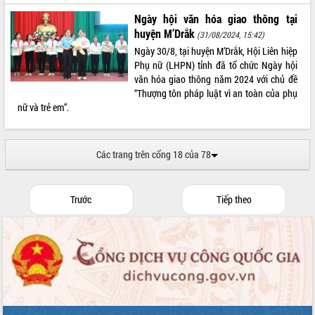
sầu riêng tại Đắk Lắk
Ngày hội văn hóa giao thông tại
Trình diễn nghệ thuật chế biến các
huyện M’Drắk
món ăn từ sầu riêng
(31/08/2024, 15:42)
Ngày 30/8, tại huyện M’Drắk, Hội Liên hiệp
Đắk Lắk công bố Quy hoạch và xúc
Phụ nữ (LHPN) tỉnh đã tổ chức Ngày hội
tiến đầu tư tỉnh
văn hóa giao thông năm 2024 với chủ đề
Ngành cá ngừ Đắk Lắk chủ động thích
“Thượng tôn pháp luật vì an toàn của phụ
ứng để giữ vững thị trường xuất khẩu
nữ và trẻ em”.
Diễn đàn Kinh tế tư nhân Việt Nam đột
phá cơ chế - Hợp tác công tư
Đề án 06 tạo bước ngoặt đột phá trong
Các trang trên cổng 18 của 78
cải cách hành chính tỉnh Đắk Lắk
Kết nối tour, đẩy mạnh chuyển đổi số
để phát triển du lịch Đắk Lắk
Trước
Tiếp theo
Khởi động Dự án Đầu tư xây dựng hạ
tầng kỹ thuật Cụm công nghiệp Tân
Tiến
Gặp mặt các cơ quan báo chí nhân Kỷ
niệm 101 năm Ngày Báo chí Cách
mạng Việt Nam
Đắk Lắk sơ kết 4 năm triển khai thực