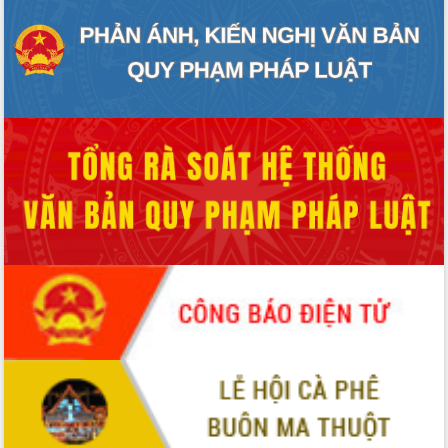
hiện Đề án 06 của Chính phủ
Họp báo thông tin về Hội nghị Công bố
Quy hoạch và Xúc tiến đầu tư tỉnh Đắk
Lắk
Khơi thông điểm nghẽn, đẩy nhanh
giải ngân vốn khắc phục thiên tai
HĐND tỉnh thông qua điều chỉnh Quy
hoạch tỉnh thời kỳ 2021-2030
Hội thảo góp ý hồ sơ điều chỉnh quy
hoạch tỉnh Đắk Lắk thời kỳ 2021-2030,
tầm nhìn đến năm 2050
Nâng cao hiệu quả hoạt động của các
doanh nghiệp nhà nước
Hội nghị triển khai kết nối mạng
truyền số liệu chuyên dùng phục vụ cơ
quan Đảng, Nhà nước
Lễ phát động chuỗi hoạt động chung
tay làm sạch môi trường
Xã Ea Kar bước chuyển mình trong
công tác cải cách hành chính mô hình
mới