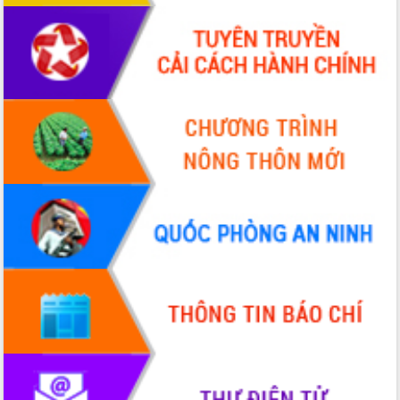
UBND tỉnh họp báo định kỳ tháng 4
năm 2026
Hội thảo khoa học “Giải pháp thúc đẩy
phát triển nền kinh tế xanh tại tỉnh
Đắk Lắk”
Tăng cường giám sát, đôn đốc thực
hiện nhiệm vụ quản lý tài sản công
hàng tuần
Tháo gỡ những vướng mắc, đẩy mạnh
công tác cải cách thủ tục hành chính
tại Trung tâm Phục vụ hành chính
công tỉnh
Đắk Lắk: Tôn vinh 46 giải pháp tại Hội
thi Sáng tạo Kỹ thuật 2024 - 2025
Đắk Lắk rà soát, điều chỉnh Đề án 190
về phát triển nuôi trồng thủy sản
Phó Chủ tịch UBND tỉnh Đắk Lắk
Trương Công Thái kiểm tra thực địa
Dự án cao tốc Khánh Hòa - Buôn Ma
Thuột