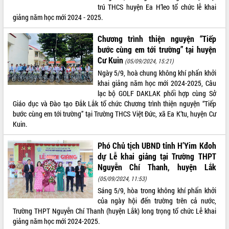
trú THCS huyện Ea H’leo tổ chức lễ khai
Kỳ họp thứ Hai, Hội đồng nhân dân
giảng năm học mới 2024 - 2025.
tỉnh khóa XI quyết nghị nhiều nội dung
quan trọng
Chương trình thiện nguyện “Tiếp
Bí thư Tỉnh ủy Lương Nguyễn Minh
bước cùng em tới trường” tại huyện
Triết thăm, tặng quà người có công với
Cư Kuin
(05/09/2024, 15:21)
cách mạng
LIÊN KẾT WEB
Ngày 5/9, hoà chung không khí phấn khởi
Rà soát, hoàn thiện hệ thống thiết chế
khai giảng năm học mới 2024-2025, Câu
văn hóa, thể thao đáp ứng yêu cầu
lạc bộ GOLF DAKLAK phối hợp cùng Sở
phát triển mới
Giáo dục và Đào tạo Đắk Lắk tổ chức Chương trình thiện nguyện “Tiếp
Thường trực HĐND tỉnh Đắk Lắk gặp
bước cùng em tới trường” tại Trường THCS Việt Đức, xã Ea K’tu, huyện Cư
THỐNG KÊ TRUY CẬP
mặt Đoàn chuyên gia y tế TP. Hồ Chí
Kuin.
Minh
Hôm nay:
10640
Lễ truy điệu và an táng hài cốt liệt sĩ
Phó Chủ tịch UBND tỉnh H’Yim Kđoh
Tất cả:
66123754
tại Nghĩa trang Liệt sĩ xã Sơn Hòa
dự Lễ khai giảng tại Trường THPT
Nguyễn Chí Thanh, huyện Lắk
Bàn giải pháp tháo gỡ khó khăn trong
xuất khẩu sầu riêng và triển khai quy
(05/09/2024, 11:53)
định EUDR
Sáng 5/9, hòa trong không khí phấn khởi
của ngày hội đến trường trên cả nước,
Thứ trưởng Bộ Nông nghiệp và Môi
Trường THPT Nguyễn Chí Thanh (huyện Lắk) long trọng tổ chức Lễ khai
trường Nguyễn Hoàng Hiệp khảo sát
giảng năm học mới 2024-2025.
vùng trồng và doanh nghiệp đóng gói