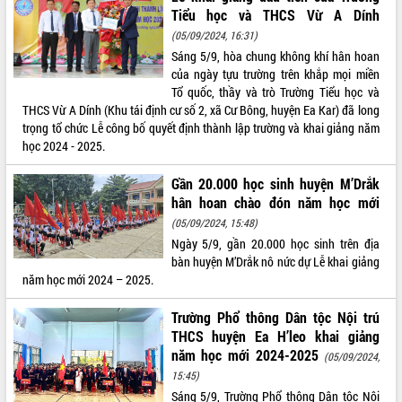
Tiểu học và THCS Vừ A Dính
VIDEO
(05/09/2024, 16:31)
Sáng 5/9, hòa chung không khí hân hoan
của ngày tựu trường trên khắp mọi miền
Tổ quốc, thầy và trò Trường Tiểu học và
THCS Vừ A Dính (Khu tái định cư số 2, xã Cư Bông, huyện Ea Kar) đã long
trọng tổ chức Lễ công bố quyết định thành lập trường và khai giảng năm
học 2024 - 2025.
Gần 20.000 học sinh huyện M’Drắk
hân hoan chào đón năm học mới
Trailer Lễ hội Sầu riêng Đắk Lắk năm
2026
(05/09/2024, 15:48)
Khám bệnh, cấp phát thuốc miễn phí
Ngày 5/9, gần 20.000 học sinh trên địa
và tặng quà người dân xã Cư Pui
bàn huyện M’Drắk nô nức dự Lễ khai giảng
năm học mới 2024 – 2025.
Hội nghị UBND tỉnh Đắk Lắk thường kỳ
tháng 7/2026
Trường Phổ thông Dân tộc Nội trú
Lễ truy tặng danh hiệu “Bà Mẹ Việt
THCS huyện Ea H’leo khai giảng
ALBUM ẢNH
Nam Anh hùng” và trao Huân chương
năm học mới 2024-2025
(05/09/2024,
Lao động
15:45)
UBND tỉnh Đắk Lắk triển khai nhiệm
Sáng 5/9, Trường Phổ thông Dân tộc Nội
vụ 6 tháng cuối năm 2026