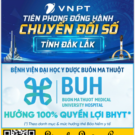
trưởng đạt 5,86% trong năm 2026
UBND tỉnh Đắk Lắk triển khai công tác
quốc phòng, quân sự địa phương năm
2026
Đắk Lắk tập trung toàn lực khắc phục
tồn tại IUU, sẵn sàng làm việc với
Đoàn thanh tra EC
Chủ tịch UBND tỉnh Tạ Anh Tuấn thăm,
chúc mừng các bệnh viện nhân Ngày
Thầy thuốc Việt Nam
Rộn ràng lễ hội truyền thống Sông
nước Đà Nông lần thứ I năm 2026
Kỳ họp Chuyên đề lần thứ Năm, HĐND
tỉnh Đắk Lắk thông qua các nghị quyết
quan trọng
Thống nhất danh sách giới thiệu ứng
cử đại biểu Quốc hội khoá XVI và đại
biểu HĐND tỉnh Đắk Lắk, nhiệm kỳ
2026-2031
Phát động hai phong trào thi đua quan