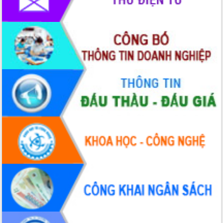
Định vị cà phê Việt Nam như một “di
sản sống” trong dòng chảy toàn cầu
Xây dựng nông thôn mới: Nâng cao đời
sống người dân từ những mô hình thiết
thực
Quyết liệt tháo gỡ vướng mắc, đẩy
nhanh tiến độ các dự án trọng điểm
trong Khu kinh tế Nam Phú Yên
Hòn Yến phát triển du lịch gắn với bảo
tồn biển
Lấy ý kiến điều chỉnh Quy hoạch tỉnh
Đắk Lắk thời kỳ 2021-2030, tầm nhìn
đến năm 2050
Phát động chiến dịch 30 ngày đêm
giải phóng mặt bằng Tuyến đường bộ
ven biển
Đắk Lắk nỗ lực thúc đẩy tăng trưởng
kinh tế từ 10% trở lên trong Quý
II/2026
Đắk Lắk ký kết thỏa thuận hợp tác về
chuyển đổi số giai đoạn 2026 – 2030