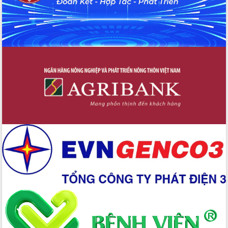
Tập huấn nâng cao năng lực triển khai
chuyển đổi số cho cán bộ, công chức
cấp xã
Đắk Lắk phát động hưởng ứng Ngày
Quyền của người tiêu dùng Việt Nam
2026
Đẩy mạnh cải cách hành chính, quyết
tâm đạt được mục tiêu tăng trưởng
hai con số trong năm 2026
Tổ chức trang trọng Lễ hội Đền thờ
Lương Văn Chánh năm 2026
Phó Bí thư Tỉnh ủy Đắk Lắk Đỗ Hữu
Huy giữ chức Bí thư Đảng ủy Ủy Ban
Nhân dân tỉnh
Bệnh án điện tử thúc đẩy chuyển đổi
số y tế tại Đắk Lắk
Chuyển đổi số thư viện: Mở rộng
không gian tri thức trong thời đại số
Đánh giá, rút kinh nghiệm công tác tổ
chức diễn tập trước ngày bầu cử