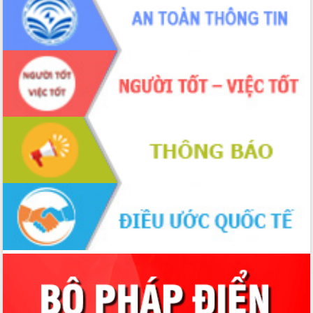
với Tập đoàn Bưu chính Viễn thông
Việt Nam
Thứ trưởng Bộ Y tế làm việc với tỉnh
Đắk Lắk về phát triển nhân lực y tế
cho trạm y tế cấp xã
Du lịch Đắk Lắk nâng tầm trải nghiệm
du khách thông qua Hệ thống cơ sở dữ
liệu và Bản đồ số
Tập huấn ứng dụng trí tuệ nhân tạo (AI)
trong thương mại điện tử năm 2026
Đoàn đại biểu Quốc hội tỉnh Đắk Lắk
trao đổi thông tin trước Kỳ họp thứ
nhất, Quốc hội khóa XVI
Quyết liệt cải cách hành chính, khơi
thông nguồn lực phát triển
Nâng cao hiệu lực, hiệu quả HĐND
tỉnh thông qua hiện đại hóa hành chính
Xã Ea Phê gắn cải cách hành chính với
chuyển đổi số
Phó Chủ tịch Thường trực UBND tỉnh