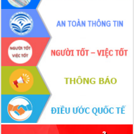
quốc phòng, quân sự địa phương năm
2026
Đắk Lắk tập trung toàn lực khắc phục
tồn tại IUU, sẵn sàng làm việc với
Đoàn thanh tra EC
Chủ tịch UBND tỉnh Tạ Anh Tuấn thăm,
chúc mừng các bệnh viện nhân Ngày
Thầy thuốc Việt Nam
Rộn ràng lễ hội truyền thống Sông
nước Đà Nông lần thứ I năm 2026
Kỳ họp Chuyên đề lần thứ Năm, HĐND
tỉnh Đắk Lắk thông qua các nghị quyết
quan trọng
Thống nhất danh sách giới thiệu ứng
cử đại biểu Quốc hội khoá XVI và đại
biểu HĐND tỉnh Đắk Lắk, nhiệm kỳ
2026-2031
Phát động hai phong trào thi đua quan
trọng trong kỷ nguyên mới
Hội nghị lần thứ tư Ban Chỉ đạo công