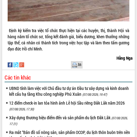
Xây dựng nông thôn mới: Nâng cao đời
sống người dân từ những mô hình thiết
thực
Quyết liệt tháo gỡ vướng mắc, đẩy
nhanh tiến độ các dự án trọng điểm
Định kỳ kiểm tra việc tổ chức thực hiện tại các huyện, thị, thành Hội và
trong Khu kinh tế Nam Phú Yên
hàng năm tổ chức sơ, tổng kết đánh giá, biểu dương, khen thưởng những
Hòn Yến phát triển du lịch gắn với bảo
tập thể, cá nhân có thành tích trong việc học tập và làm theo tấm gương
tồn biển
đạo đức Hồ chí Minh.
Lấy ý kiến điều chỉnh Quy hoạch tỉnh
Hằng Nga
Đắk Lắk thời kỳ 2021-2030, tầm nhìn
In
đến năm 2050
Phát động chiến dịch 30 ngày đêm
Các tin khác
giải phóng mặt bằng Tuyến đường bộ
ven biển
UBND tỉnh làm việc với Chủ đầu tư dự án Đầu tư xây dựng và kinh doanh
kết cấu hạ tầng Khu công nghiệp Phú Xuân
(07/08/2026, 19:47)
Đắk Lắk nỗ lực thúc đẩy tăng trưởng
kinh tế từ 10% trở lên trong Quý
12 điểm check-in lan tỏa hình ảnh Lễ hội Sầu riêng Đắk Lắk năm 2026
II/2026
(07/08/2026, 17:30)
Đắk Lắk ký kết thỏa thuận hợp tác về
Xây dựng thương hiệu điểm đến và sản phẩm du lịch Đắk Lắk
(07/08/2026,
chuyển đổi số giai đoạn 2026 – 2030
17:21)
với Tập đoàn Bưu chính Viễn thông
Ra mắt “Bản đồ số nông sản, sản phẩm OCOP, du lịch thôn buôn trên nền
Việt Nam