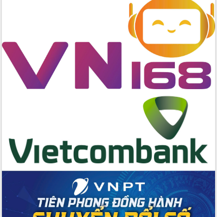
Nâng cao trách nhiệm người đứng
đầu, phát huy tinh thần chủ động,
sáng tạo để đảm bảo tiến độ giải ngân
vốn đầu tư công năm 2025
Sở Công Thương đột phá số hóa 100%
thủ tục trực tuyến lấy sự hài lòng của
doanh nghiệp làm thước đo phục vụ
Đảm bảo công tác bầu cử triển khai
đúng tiến độ, quy trình theo luật định
Ban Tuyên giáo và Dân vận Trung ương
tập huấn công tác khoa giáo năm 2025
Đắk Lắk hưởng ứng Ngày Pháp luật
Việt Nam 2025 và biểu dương 25 tập
thể, cá nhân tiêu biểu
Hội nghị lần thứ nhất Ban Chỉ đạo
công tác bầu cử tỉnh Đắk Lắk
Hội nghị UBND tỉnh thường kỳ tháng
10 năm 2025
Kỳ họp chuyên đề lần thứ Ba, HĐND
tỉnh khóa X