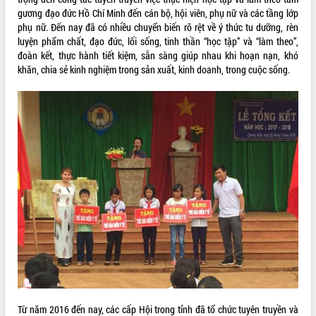
gương đạo đức Hồ Chí Minh đến cán bộ, hội viên, phụ nữ và các tầng lớp
ĐIỂM TIN VĂN BẢN
phụ nữ. Đến nay đã có nhiều chuyển biến rõ rệt về ý thức tu dưỡng, rèn
luyện phẩm chất, đạo đức, lối sống, tinh thần “học tập” và “làm theo”,
QUY HOẠCH - KẾ HOẠCH
đoàn kết, thực hành tiết kiệm, sẵn sàng giúp nhau khi hoạn nạn, khó
khăn, chia sẻ kinh nghiệm trong sản xuất, kinh doanh, trong cuộc sống.
Từ năm 2016 đến nay, các cấp Hội trong tỉnh đã tổ chức tuyên truyền và