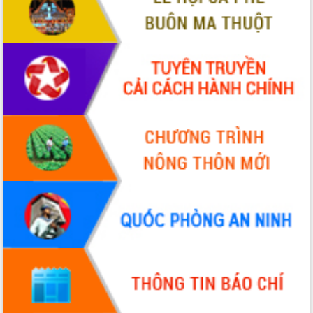
cấp xã
Đắk Lắk phát động hưởng ứng Ngày
Quyền của người tiêu dùng Việt Nam
2026
Đẩy mạnh cải cách hành chính, quyết
tâm đạt được mục tiêu tăng trưởng
hai con số trong năm 2026
Tổ chức trang trọng Lễ hội Đền thờ
Lương Văn Chánh năm 2026
Phó Bí thư Tỉnh ủy Đắk Lắk Đỗ Hữu
Huy giữ chức Bí thư Đảng ủy Ủy Ban
Nhân dân tỉnh
Bệnh án điện tử thúc đẩy chuyển đổi
số y tế tại Đắk Lắk
Chuyển đổi số thư viện: Mở rộng
không gian tri thức trong thời đại số
Đánh giá, rút kinh nghiệm công tác tổ
chức diễn tập trước ngày bầu cử
Chương trình “Gặp gỡ hữu nghị –
Friendship Meeting New Year 2026”