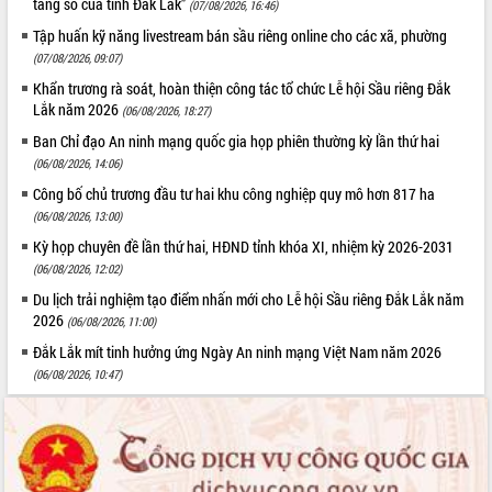
tảng số của tỉnh Đắk Lắk”
(07/08/2026, 16:46)
Thứ trưởng Bộ Y tế làm việc với tỉnh
Tập huấn kỹ năng livestream bán sầu riêng online cho các xã, phường
Đắk Lắk về phát triển nhân lực y tế
cho trạm y tế cấp xã
(07/08/2026, 09:07)
Du lịch Đắk Lắk nâng tầm trải nghiệm
Khẩn trương rà soát, hoàn thiện công tác tổ chức Lễ hội Sầu riêng Đắk
du khách thông qua Hệ thống cơ sở dữ
Lắk năm 2026
(06/08/2026, 18:27)
liệu và Bản đồ số
Ban Chỉ đạo An ninh mạng quốc gia họp phiên thường kỳ lần thứ hai
Tập huấn ứng dụng trí tuệ nhân tạo (AI)
(06/08/2026, 14:06)
trong thương mại điện tử năm 2026
Công bố chủ trương đầu tư hai khu công nghiệp quy mô hơn 817 ha
Đoàn đại biểu Quốc hội tỉnh Đắk Lắk
(06/08/2026, 13:00)
trao đổi thông tin trước Kỳ họp thứ
Kỳ họp chuyên đề lần thứ hai, HĐND tỉnh khóa XI, nhiệm kỳ 2026-2031
nhất, Quốc hội khóa XVI
(06/08/2026, 12:02)
Quyết liệt cải cách hành chính, khơi
Du lịch trải nghiệm tạo điểm nhấn mới cho Lễ hội Sầu riêng Đắk Lắk năm
thông nguồn lực phát triển
2026
(06/08/2026, 11:00)
Nâng cao hiệu lực, hiệu quả HĐND
tỉnh thông qua hiện đại hóa hành chính
Đắk Lắk mít tinh hưởng ứng Ngày An ninh mạng Việt Nam năm 2026
(06/08/2026, 10:47)
Xã Ea Phê gắn cải cách hành chính với
chuyển đổi số
Phó Chủ tịch Thường trực UBND tỉnh
Hồ Thị Nguyên Thảo làm việc tại Trung
tâm Phục vụ hành chính công xã Ea
Phê