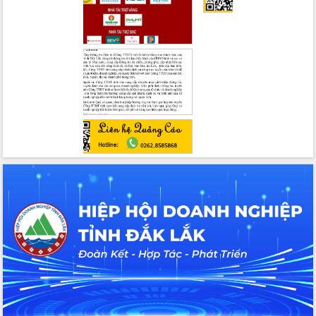
trong phòng chống tảo hôn và hôn
nhân cận huyết thống
Nông sản Tây Nguyên thu hút doanh
nghiệp nước ngoài
Đắk Lắk định vị thương hiệu du lịch
“Biển – Rừng – Cà phê” trong không
gian phát triển mới
Hội nghị chia sẻ kinh nghiệm, chuyển
giao kỹ thuật y tế, định hướng phát
triển chuyên sâu đến 2030
Chuyển đổi số mở ra không gian phát
triển trong lĩnh vực văn hóa, du lịch
Công bố quyết định của Ban Thường
vụ Tỉnh ủy về công tác cán bộ.
Thủ tướng Phạm Minh Chính: Khẩn
trương tái thiết cuộc sống người dân
sau thiên tai
Tập trung nâng cao chất lượng, tổ
chức sản xuất sầu riêng theo hướng
bền vững