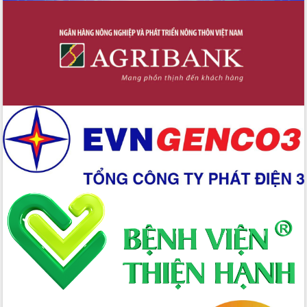
Đẩy nhanh công tác khắc phục, ổn
định đời sống Nhân dân sau bão số 13
Bí thư Tỉnh ủy Lương Nguyễn Minh
Triết dự Ngày hội đại đoàn kết tại
Buôn Đăk Tuôr, xã Cư Pui
Khởi công xây dựng Trường Phổ thông
nội trú liên cấp tiểu học và THCS xã Ia
Rvê
Phó Thủ tướng Chính phủ Mai Văn
Chính chia sẻ, động viên người dân
chịu ảnh hưởng nặng từ bão số 13
Chủ tịch UBND tỉnh kiểm tra công tác
phòng, chống bão số 13 tại các địa
bàn xung yếu
Tập trung đẩy nhanh giải ngân nguồn
vốn các chương trình mục tiêu quốc
gia
Xã Ea H'leo giữ vững và nâng cao chất
lượng các tiêu chí nông thôn mới
Công bố quyết định của Ban Thường
vụ Tỉnh ủy về công tác cán bộ