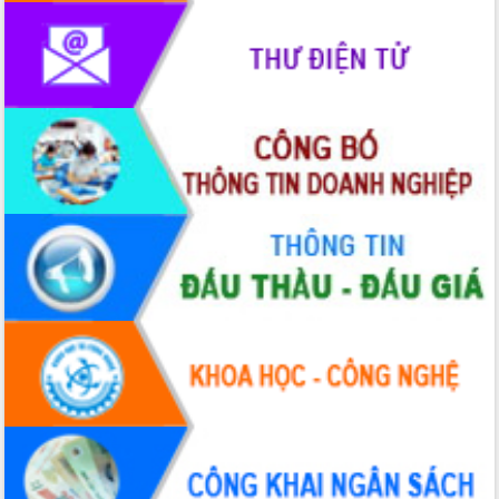
Bầu cử Quốc hội và HĐND: Cử tri Đắk
Lắk gửi gắm niềm tin, kỳ vọng vào lá
phiếu
Đắk Lắk sẵn sàng các điều kiện cho
Ngày hội bầu cử đại biểu Quốc hội
khóa XVI và HĐND các cấp nhiệm kỳ
2026-2031
Đảm bảo cuộc bầu cử đại biểu Quốc
hội và đại biểu HĐND các cấp diễn ra
an toàn, hiệu quả, đúng quy định
Thủ tướng Chính phủ Phạm Minh Chính
kiểm tra, chỉ đạo hoàn thành các dự
án cao tốc và thăm khu tái định cư tại
Đắk Lắk
Sôi nổi Hội đua ngựa truyền thống Gò
Thì Thùng mừng Xuân Bính Ngọ 2026
Lãnh đạo tỉnh dâng hương tưởng niệm
tại Đập Đồng Cam đầu Xuân Bính Ngọ
Ngành nông nghiệp phấn đấu tăng
trưởng đạt 5,86% trong năm 2026
UBND tỉnh Đắk Lắk triển khai công tác