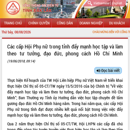
|
Vietnamese
English
TRANG CHỦ
CHÍNH QUYỀN
CÔNG DÂN
DOANH NGHIỆP
DU KHÁCH
Thứ bảy, 08/08/2026
CHÀO MỪNG ĐẾN VỚI CỔNG THÔNG TIN ĐIỆN TỬ TỈN
GIỚI THIỆU
Các cấp Hội Phụ nữ trong tỉnh đẩy mạnh học tập và làm
theo tư tưởng, đạo đức, phong cách Hồ Chí Minh
LÃNH ĐẠO UBND TỈNH
(19/06/2018, 09:14)
TIN TỨC SỰ KIỆN
Đọc bài viết
SỞ, BAN, NGÀNH
Thực hiện Kế hoạch của TW Hội Liên hiệp Phụ nữ Việt Nam về triển khai
thực hiện Chỉ thị số 05-CT/TW ngày 15/5/2016 của bộ Chính trị “Về việc
UBND CÁC XÃ, PHƯỜNG
đẩy mạnh học tập và làm theo tư tưởng, đạo đức, phong cách Hồ Chí
Minh”; Ban Thường vụ Tỉnh ủy Hướng dẫn việc học tập chuyên đề tấm
THÔNG TIN CHỈ ĐẠO ĐIỀU HÀNH
gương đạo đức Hồ Chí Minh hàng năm. Trong hai năm qua, các cấp Hội
Phụ nữ trong tỉnh đạt được nhiều kết quả nổi bật trong việc việc đẩy
HỆ THỐNG VĂN BẢN
mạnh học tập và làm theo tư tưởng, đạo đức, phong cách Hồ Chí Minh.
Qua 2 năm thực hiện Chỉ thị số 05-CT/TW, Hội LHPN các cấp đã chú
VĂN BẢN HĐND TỈNH
trọng đến công tác tuyên truyền việc thực hiện học tập và làm theo tấm