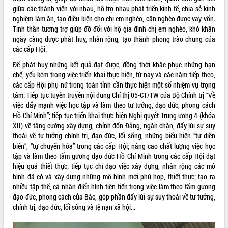
Quy hoạch và Xúc tiến đầu tư tỉnh Đắk
giữa các thành viên với nhau, hỗ trợ nhau phát triển kinh tế, chia sẻ kinh
Lắk
nghiệm làm ăn, tạo điều kiện cho chị em nghèo, cận nghèo được vay vốn.
Khơi thông điểm nghẽn, đẩy nhanh
Tinh thần tương trợ giúp đỡ đối với hộ gia đình chị em nghèo, khó khăn
giải ngân vốn khắc phục thiên tai
ngày càng được phát huy, nhân rộng, tạo thành phong trào chung của
HĐND tỉnh thông qua điều chỉnh Quy
các cấp Hội.
hoạch tỉnh thời kỳ 2021-2030
Để phát huy những kết quả đạt được, đồng thời khắc phục những hạn
Hội thảo góp ý hồ sơ điều chỉnh quy
chế, yếu kém trong việc triển khai thực hiện, từ nay và các năm tiếp theo,
hoạch tỉnh Đắk Lắk thời kỳ 2021-2030,
các cấp Hội phụ nữ trong toàn tỉnh cần thực hiện một số nhiệm vụ trọng
tầm nhìn đến năm 2050
tâm: Tiếp tục tuyên truyền nội dung Chỉ thị 05-CT/TW của Bộ Chính trị “Về
Nâng cao hiệu quả hoạt động của các
việc đẩy mạnh việc học tập và làm theo tư tưởng, đạo đức, phong cách
doanh nghiệp nhà nước
Hồ Chí Minh”; tiếp tục triển khai thực hiện Nghị quyết Trung ương 4 (khóa
XII) về tăng cường xây dựng, chỉnh đốn Đảng, ngăn chặn, đẩy lùi sự suy
Hội nghị triển khai kết nối mạng
thoái về tư tưởng chính trị, đạo đức, lối sống, những biểu hiện “tự diễn
truyền số liệu chuyên dùng phục vụ cơ
biến”, “tự chuyển hóa” trong các cấp Hội; nâng cao chất lượng việc học
quan Đảng, Nhà nước
tập và làm theo tấm gương đạo đức Hồ Chí Minh trong các cấp Hội đạt
Lễ phát động chuỗi hoạt động chung
hiệu quả thiết thực; tiếp tục chỉ đạo việc xây dựng, nhân rộng các mô
tay làm sạch môi trường
hình đã có và xây dựng những mô hình mới phù hợp, thiết thực; tạo ra
Xã Ea Kar bước chuyển mình trong
nhiều tập thể, cá nhân điển hình tiên tiến trong việc làm theo tấm gương
công tác cải cách hành chính mô hình
đạo đức, phong cách của Bác, góp phần đẩy lùi sự suy thoái về tư tưởng,
mới
chính trị, đạo đức, lối sống và tệ nạn xã hội...
UBND tỉnh họp báo định kỳ tháng 4
năm 2026