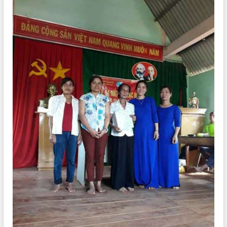
Hội thảo khoa học “Giải pháp thúc đẩy
phát triển nền kinh tế xanh tại tỉnh
Đắk Lắk”
Tăng cường giám sát, đôn đốc thực
hiện nhiệm vụ quản lý tài sản công
hàng tuần
Tháo gỡ những vướng mắc, đẩy mạnh
công tác cải cách thủ tục hành chính
tại Trung tâm Phục vụ hành chính
công tỉnh
Đắk Lắk: Tôn vinh 46 giải pháp tại Hội
thi Sáng tạo Kỹ thuật 2024 - 2025
Đắk Lắk rà soát, điều chỉnh Đề án 190
về phát triển nuôi trồng thủy sản
Phó Chủ tịch UBND tỉnh Đắk Lắk
Trương Công Thái kiểm tra thực địa
Dự án cao tốc Khánh Hòa - Buôn Ma
Thuột
Định vị cà phê Việt Nam như một “di
sản sống” trong dòng chảy toàn cầu