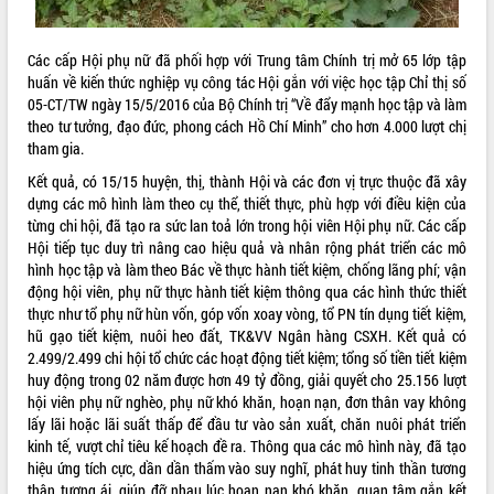
món ăn từ sầu riêng
Đắk Lắk công bố Quy hoạch và xúc
tiến đầu tư tỉnh
Các cấp Hội phụ nữ đã phối hợp với Trung tâm Chính trị mở 65 lớp tập
huấn về kiến thức nghiệp vụ công tác Hội gắn với việc học tập Chỉ thị số
Ngành cá ngừ Đắk Lắk chủ động thích
05-CT/TW ngày 15/5/2016 của Bộ Chính trị “Về đẩy mạnh học tập và làm
ứng để giữ vững thị trường xuất khẩu
theo tư tưởng, đạo đức, phong cách Hồ Chí Minh” cho hơn 4.000 lượt chị
Diễn đàn Kinh tế tư nhân Việt Nam đột
tham gia.
phá cơ chế - Hợp tác công tư
Kết quả, có 15/15 huyện, thị, thành Hội và các đơn vị trực thuộc đã xây
Đề án 06 tạo bước ngoặt đột phá trong
dựng các mô hình làm theo cụ thể, thiết thực, phù hợp với điều kiện của
cải cách hành chính tỉnh Đắk Lắk
từng chi hội, đã tạo ra sức lan toả lớn trong hội viên Hội phụ nữ. Các cấp
Kết nối tour, đẩy mạnh chuyển đổi số
Hội tiếp tục duy trì nâng cao hiệu quả và nhân rộng phát triển các mô
để phát triển du lịch Đắk Lắk
hình học tập và làm theo Bác về thực hành tiết kiệm, chống lãng phí; vận
Khởi động Dự án Đầu tư xây dựng hạ
động hội viên, phụ nữ thực hành tiết kiệm thông qua các hình thức thiết
tầng kỹ thuật Cụm công nghiệp Tân
thực như tổ phụ nữ hùn vốn, góp vốn xoay vòng, tổ PN tín dụng tiết kiệm,
Tiến
hũ gạo tiết kiệm, nuôi heo đất, TK&VV Ngân hàng CSXH. Kết quả có
Gặp mặt các cơ quan báo chí nhân Kỷ
2.499/2.499 chi hội tổ chức các hoạt động tiết kiệm; tổng số tiền tiết kiệm
niệm 101 năm Ngày Báo chí Cách
huy động trong 02 năm được hơn 49 tỷ đồng, giải quyết cho 25.156 lượt
mạng Việt Nam
hội viên phụ nữ nghèo, phụ nữ khó khăn, hoạn nạn, đơn thân vay không
lấy lãi hoặc lãi suất thấp để đầu tư vào sản xuất, chăn nuôi phát triển
Đắk Lắk sơ kết 4 năm triển khai thực
kinh tế, vượt chỉ tiêu kế hoạch đề ra. Thông qua các mô hình này, đã tạo
hiện Đề án 06 của Chính phủ
hiệu ứng tích cực, dần dần thấm vào suy nghĩ, phát huy tinh thần tương
Họp báo thông tin về Hội nghị Công bố
thân tương ái, giúp đỡ nhau lúc hoạn nạn khó khăn, quan tâm gắn kết