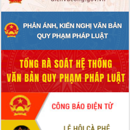
Xây dựng nền hành chính số đồng
hành cùng nông dân dân, doanh nghiệp
Giai đoạn 2026-2030, Đắk Lắk phấn
đấu có 77% xã đạt chuẩn nông thôn
mới
Chuyển đổi số 'mở đường' cho nông
nghiệp Đắk Lắk tăng trưởng bứt phá
Triển khai đồng bộ đo đạc, lập hồ sơ
địa chính, hoàn thiện cơ sở dữ liệu đất
đai
Ứng dụng sinh trắc học - Bước tiến
trong hành trình chuyển đổi số tại Đắk
Lắk
Đắk Lắk nâng cao hiệu quả công tác
Đảng từ Sổ tay đảng viên điện tử
Đắk Lắk đẩy mạnh nuôi biển công
nghệ, hướng tới phát triển thủy sản
bền vững
Tập huấn nâng cao năng lực triển khai
chuyển đổi số cho cán bộ, công chức