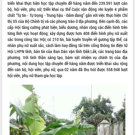
triển khai thực hiện học tập chuyên đề hàng năm đến 239.591 lượt cán
VIDEO
bộ, hội viên, phụ nữ; triển khai cụ thể Cuộc vận động rèn luyện 4 phẩm
chất “Tự tin - Tự trọng - Trung hậu - Đảm đang” gắn với việc thực hiện Chỉ
thị 05 của Bộ Chính trị và các phong trào ở địa phương. Bên cạnh đó, các
cấp Hội tăng cường phát hiện, biểu dương, nhân rộng các điển hình trên
từng lĩnh vực hoạt động; xây dựng được hơn 408 điển hình phụ nữ xuất
sắc trong công tác Hội; có 210 tin, bài tuyên truyền về gương tập thể, cá
nhân phụ nữ xuất sắc, cách làm hay đăng tải trên cổng thông tin điện tử
Hội LHPN tỉnh, bản tin của Ban Dân vận tỉnh Đắk Lắk, các trang báo địa
phương. Với tinh thần sáng tạo, bám sát nhiệm vụ chính trị của địa
phương, nội dung học tập chuyên đề hàng năm được triển khai sâu rộng
Khám bệnh, cấp phát thuốc miễn phí
đến cán bộ, hội viên, phụ nữ, qua 02 năm đã thu hút được 558.948 lượt
và tặng quà người dân xã Cư Pui
hội viên, phụ nữ tham gia học tập.
Hội nghị UBND tỉnh Đắk Lắk thường kỳ
tháng 7/2026
Lễ truy tặng danh hiệu “Bà Mẹ Việt
Nam Anh hùng” và trao Huân chương
Lao động
ALBUM ẢNH
UBND tỉnh Đắk Lắk triển khai nhiệm
vụ 6 tháng cuối năm 2026
Kỳ họp thứ Hai, Hội đồng nhân dân
tỉnh khóa XI quyết nghị nhiều nội dung