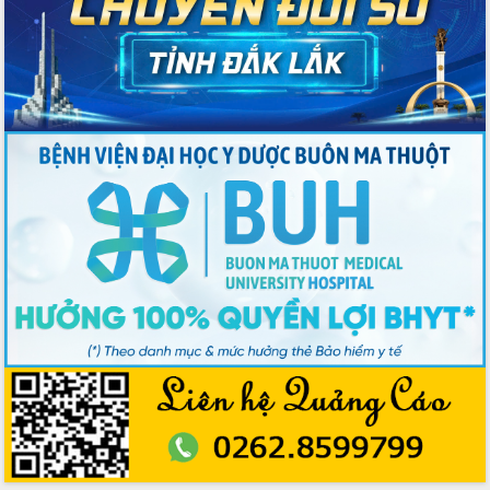
Bí thư Tỉnh ủy Lương Nguyễn Minh
Triết kiểm tra việc thực hiện chống
khai thác IUU
Hội thảo chuyên đề “Hành trình xuất
khẩu nông sản Việt Nam qua thương
mại điện tử cùng Amazon”
Đại hội Thi đua yêu nước tỉnh Đắk Lắk
lần thứ I (2025-2030)
Đồng chí Lương Nguyễn Minh Triết
được chỉ định làm Bí thư Tỉnh ủy Đắk
Lắk nhiệm kỳ 2025 – 2030
Tập trung triển khai các giải pháp sản
xuất nông nghiệp bền vững, phát thải
thấp
Tọa đàm kỷ niệm 95 năm Ngày thành
lập Hội Liên hiệp Phụ nữ Việt Nam
Đắk Lắk tổ chức Ngày hội Chuyển đổi
số với chủ đề: “Công nghệ số - kiến
tạo tương lai”
Tập trung phát triển khoa học công
nghệ, đổi mới sáng tạo và chuyển đổi