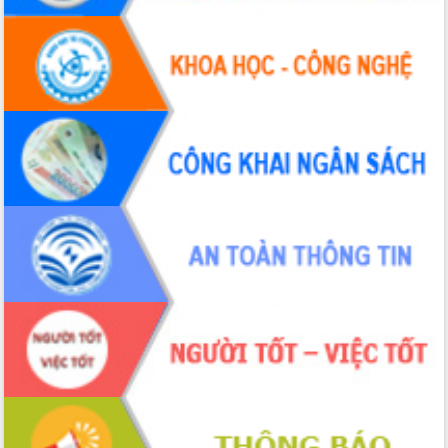
Đắk Lắk
Sôi nổi Hội đua ngựa truyền thống Gò
Thì Thùng mừng Xuân Bính Ngọ 2026
Lãnh đạo tỉnh dâng hương tưởng niệm
tại Đập Đồng Cam đầu Xuân Bính Ngọ
Ngành nông nghiệp phấn đấu tăng
trưởng đạt 5,86% trong năm 2026
UBND tỉnh Đắk Lắk triển khai công tác
quốc phòng, quân sự địa phương năm
2026
Đắk Lắk tập trung toàn lực khắc phục
tồn tại IUU, sẵn sàng làm việc với
Đoàn thanh tra EC
Chủ tịch UBND tỉnh Tạ Anh Tuấn thăm,
chúc mừng các bệnh viện nhân Ngày
Thầy thuốc Việt Nam
Rộn ràng lễ hội truyền thống Sông
nước Đà Nông lần thứ I năm 2026
Kỳ họp Chuyên đề lần thứ Năm, HĐND
tỉnh Đắk Lắk thông qua các nghị quyết