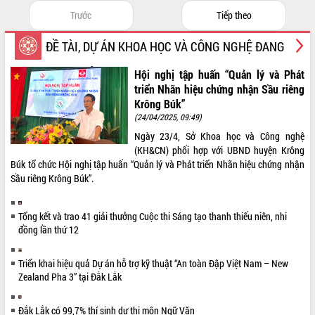
giải phóng mặt bằng Tuyến đường bộ
ven biển
Trước
Tiếp theo
Đắk Lắk nỗ lực thúc đẩy tăng trưởng
ĐỀ TÀI, DỰ ÁN KHOA HỌC VÀ CÔNG NGHỆ ĐANG
kinh tế từ 10% trở lên trong Quý
II/2026
THỰC HIỆN
Hội nghị tập huấn “Quản lý và Phát
Đắk Lắk ký kết thỏa thuận hợp tác về
triển Nhãn hiệu chứng nhận Sầu riêng
chuyển đổi số giai đoạn 2026 – 2030
Krông Búk”
với Tập đoàn Bưu chính Viễn thông
(24/04/2025, 09:49)
Việt Nam
Ngày 23/4, Sở Khoa học và Công nghệ
Thứ trưởng Bộ Y tế làm việc với tỉnh
(KH&CN) phối hợp với UBND huyện Krông
Đắk Lắk về phát triển nhân lực y tế
Búk tổ chức Hội nghị tập huấn “Quản lý và Phát triển Nhãn hiệu chứng nhận
cho trạm y tế cấp xã
Sầu riêng Krông Búk”.
Du lịch Đắk Lắk nâng tầm trải nghiệm
du khách thông qua Hệ thống cơ sở dữ
liệu và Bản đồ số
Tổng kết và trao 41 giải thưởng Cuộc thi Sáng tạo thanh thiếu niên, nhi
Tập huấn ứng dụng trí tuệ nhân tạo (AI)
đồng lần thứ 12
trong thương mại điện tử năm 2026
Đoàn đại biểu Quốc hội tỉnh Đắk Lắk
Triển khai hiệu quả Dự án hỗ trợ kỹ thuật “An toàn Đập Việt Nam – New
trao đổi thông tin trước Kỳ họp thứ
Zealand Pha 3” tại Đắk Lắk
nhất, Quốc hội khóa XVI
Quyết liệt cải cách hành chính, khơi
Đắk Lắk có 99,7% thí sinh dự thi môn Ngữ Văn