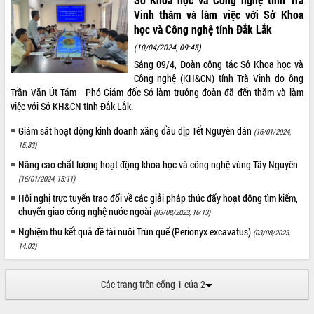
Đắk Lắk rà soát, điều chỉnh Đề án 190
Vinh thăm và làm việc với Sở Khoa
về phát triển nuôi trồng thủy sản
học và Công nghệ tỉnh Đắk Lắk
Phó Chủ tịch UBND tỉnh Đắk Lắk
(10/04/2024, 09:45)
Trương Công Thái kiểm tra thực địa
Sáng 09/4, Đoàn công tác Sở Khoa học và
Dự án cao tốc Khánh Hòa - Buôn Ma
Công nghệ (KH&CN) tỉnh Trà Vinh do ông
Thuột
Trần Văn Út Tám - Phó Giám đốc Sở làm trưởng đoàn đã đến thăm và làm
Định vị cà phê Việt Nam như một “di
việc với Sở KH&CN tỉnh Đắk Lắk.
sản sống” trong dòng chảy toàn cầu
Giám sát hoạt động kinh doanh xăng dầu dịp Tết Nguyên đán
Xây dựng nông thôn mới: Nâng cao đời
(16/01/2024,
15:33)
sống người dân từ những mô hình thiết
thực
Nâng cao chất lượng hoạt động khoa học và công nghệ vùng Tây Nguyên
Quyết liệt tháo gỡ vướng mắc, đẩy
(16/01/2024, 15:11)
nhanh tiến độ các dự án trọng điểm
Hội nghị trực tuyến trao đổi về các giải pháp thúc đẩy hoạt động tìm kiếm,
trong Khu kinh tế Nam Phú Yên
chuyển giao công nghệ nước ngoài
(03/08/2023, 16:13)
Hòn Yến phát triển du lịch gắn với bảo
Nghiệm thu kết quả đề tài nuôi Trùn quế (Perionyx excavatus)
(03/08/2023,
tồn biển
14:02)
Lấy ý kiến điều chỉnh Quy hoạch tỉnh
Đắk Lắk thời kỳ 2021-2030, tầm nhìn
đến năm 2050
Các trang trên cổng 1 của 2
Phát động chiến dịch 30 ngày đêm