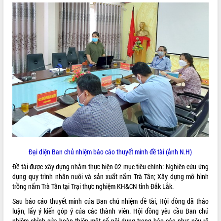
VIDEO
Bí thư Tỉnh ủy Lương Nguyễn Minh
Triết thăm, tặng quà người có công với
cách mạng
Rà soát, hoàn thiện hệ thống thiết chế
Đại diện Ban chủ nhiệm báo cáo thuyết minh đề tài (ảnh N.H)
văn hóa, thể thao đáp ứng yêu cầu
phát triển mới
Đề tài được xây dựng nhằm thực hiện 02 mục tiêu chính: Nghiên cứu ứng
Thường trực HĐND tỉnh Đắk Lắk gặp
dụng quy trình nhân nuôi và sản xuất nấm Trà Tân; Xây dựng mô hình
mặt Đoàn chuyên gia y tế TP. Hồ Chí
ALBUM ẢNH
trồng nấm Trà Tân tại Trại thực nghiệm KH&CN tỉnh Đắk Lắk.
Minh
Sau báo cáo thuyết minh của Ban chủ nhiệm đề tài, Hội đồng đã thảo
Lễ truy điệu và an táng hài cốt liệt sĩ
luận, lấy ý kiến góp ý của các thành viên. Hội đồng yêu cầu Ban chủ
tại Nghĩa trang Liệt sĩ xã Sơn Hòa
nhiệm chỉnh sửa hoàn thiện một số nội dung trong báo cáo như: nêu rõ