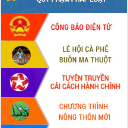
Lắk
Đắk Lắk nâng cao hiệu quả công tác
Đảng từ Sổ tay đảng viên điện tử
Đắk Lắk đẩy mạnh nuôi biển công
nghệ, hướng tới phát triển thủy sản
bền vững
Tập huấn nâng cao năng lực triển khai
chuyển đổi số cho cán bộ, công chức
cấp xã
Đắk Lắk phát động hưởng ứng Ngày
Quyền của người tiêu dùng Việt Nam
2026
Đẩy mạnh cải cách hành chính, quyết
tâm đạt được mục tiêu tăng trưởng
hai con số trong năm 2026
Tổ chức trang trọng Lễ hội Đền thờ
Lương Văn Chánh năm 2026
Phó Bí thư Tỉnh ủy Đắk Lắk Đỗ Hữu
Huy giữ chức Bí thư Đảng ủy Ủy Ban
Nhân dân tỉnh