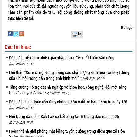
Bàn giải pháp tháo gỡ khó khăn trong
hơn tính mới của đề tài, nguồn nguyên liệu sử dụng, phân tích chất lượng
xuất khẩu sầu riêng và triển khai quy
nấm sản phẩm của đề tài… Hội đồng thống nhất thông qua cho phép
định EUDR
thực hiện đề tài.
Thứ trưởng Bộ Nông nghiệp và Môi
Bá Lục
trường Nguyễn Hoàng Hiệp khảo sát
In
vùng trồng và doanh nghiệp đóng gói
sầu riêng tại Đắk Lắk
Các tin khác
Trình diễn nghệ thuật chế biến các
món ăn từ sầu riêng
Đắk Lắk triển khai nhiều giải pháp thúc đẩy xuất khẩu sầu riêng
(04/08/2026, 16:30)
Đắk Lắk công bố Quy hoạch và xúc
tiến đầu tư tỉnh
Hội thảo “Đổi mới nội dung, nâng cao chất lượng sinh hoạt và hoạt động
của Chi hội Nông dân trong tình hình mới”
Ngành cá ngừ Đắk Lắk chủ động thích
(04/08/2026, 15:23)
ứng để giữ vững thị trường xuất khẩu
Tăng cường hỗ trợ doanh nghiệp về khoa học, công nghệ, đổi mới sáng
Diễn đàn Kinh tế tư nhân Việt Nam đột
tạo và chuyển đổi số
(04/08/2026, 12:37)
phá cơ chế - Hợp tác công tư
Đắk Lắk chính thức cấp Giấy chứng nhận xuất xứ hàng hóa từ ngày 1/8
Đề án 06 tạo bước ngoặt đột phá trong
(04/08/2026, 08:30)
cải cách hành chính tỉnh Đắk Lắk
Hội Nông dân tỉnh Đắk Lắk sơ kết công tác 6 tháng đầu năm 2026
Kết nối tour, đẩy mạnh chuyển đổi số
(03/08/2026, 15:28)
để phát triển du lịch Đắk Lắk
Hoàn thành giải phóng mặt bằng tuyến đường trọng điểm qua xã Hòa
Khởi động Dự án Đầu tư xây dựng hạ
Xuân