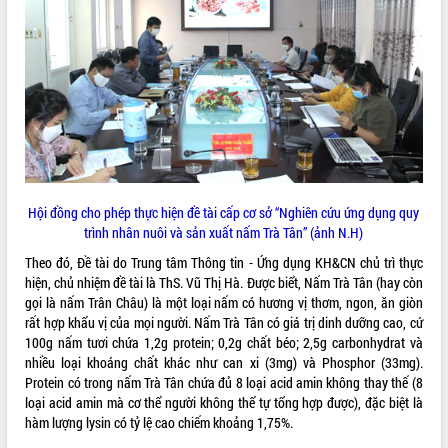
ĐIỂM TIN VĂN BẢN
QUY HOẠCH - KẾ HOẠCH
Hội đồng cho phép thực hiện đề tài cấp cơ sở “Nghiên cứu ứng dụng quy
trình nhân nuôi và sản xuất nấm Trà Tân” (ảnh N.H)
Theo đó, Đề tài do Trung tâm Thông tin - Ứng dụng KH&CN chủ trì thực
hiện, chủ nhiệm đề tài là ThS. Vũ Thị Hà. Được biểt, Nấm Trà Tân (hay còn
gọi là nấm Trân Châu) là một loại nấm có hương vị thơm, ngon, ăn giòn
rất hợp khẩu vị của mọi người. Nấm Trà Tân có giá trị dinh dưỡng cao, cứ
100g nấm tươi chứa 1,2g protein; 0,2g chất béo; 2,5g carbonhydrat và
nhiều loại khoáng chất khác như can xi (3mg) và Phosphor (33mg).
Protein có trong nấm Trà Tân chứa đủ 8 loại acid amin không thay thế (8
loại acid amin mà cơ thể người không thể tự tổng hợp được), đặc biệt là
hàm lượng lysin có tỷ lệ cao chiếm khoảng 1,75%.