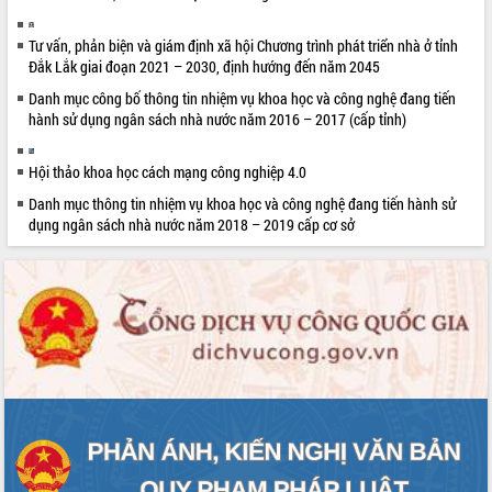
thông nguồn lực phát triển
Nâng cao hiệu lực, hiệu quả HĐND
Tư vấn, phản biện và giám định xã hội Chương trình phát triển nhà ở tỉnh
tỉnh thông qua hiện đại hóa hành chính
Đắk Lắk giai đoạn 2021 – 2030, định hướng đến năm 2045
Xã Ea Phê gắn cải cách hành chính với
Danh mục công bố thông tin nhiệm vụ khoa học và công nghệ đang tiến
chuyển đổi số
hành sử dụng ngân sách nhà nước năm 2016 – 2017 (cấp tỉnh)
Phó Chủ tịch Thường trực UBND tỉnh
Hồ Thị Nguyên Thảo làm việc tại Trung
Hội thảo khoa học cách mạng công nghiệp 4.0
tâm Phục vụ hành chính công xã Ea
Phê
Danh mục thông tin nhiệm vụ khoa học và công nghệ đang tiến hành sử
dụng ngân sách nhà nước năm 2018 – 2019 cấp cơ sở
Xây dựng nền hành chính số đồng
hành cùng nông dân dân, doanh nghiệp
Giai đoạn 2026-2030, Đắk Lắk phấn
đấu có 77% xã đạt chuẩn nông thôn
mới
Chuyển đổi số 'mở đường' cho nông
nghiệp Đắk Lắk tăng trưởng bứt phá
Triển khai đồng bộ đo đạc, lập hồ sơ
địa chính, hoàn thiện cơ sở dữ liệu đất
đai
Ứng dụng sinh trắc học - Bước tiến
trong hành trình chuyển đổi số tại Đắk