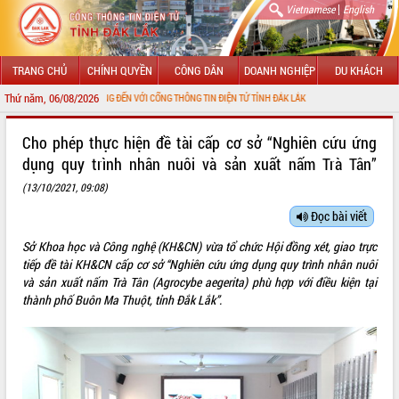
|
Vietnamese
English
TRANG CHỦ
CHÍNH QUYỀN
CÔNG DÂN
DOANH NGHIỆP
DU KHÁCH
Thứ năm, 06/08/2026
CHÀO MỪNG ĐẾN VỚI CỔNG THÔNG TIN ĐIỆN TỬ TỈNH ĐẮK LẮK
GIỚI THIỆU
Cho phép thực hiện đề tài cấp cơ sở “Nghiên cứu ứng
dụng quy trình nhân nuôi và sản xuất nấm Trà Tân”
LÃNH ĐẠO UBND TỈNH
(13/10/2021, 09:08)
TIN TỨC SỰ KIỆN
Đọc bài viết
SỞ, BAN, NGÀNH
Sở Khoa học và Công nghệ (KH&CN) vừa tổ chức Hội đồng xét, giao trực
tiếp đề tài KH&CN cấp cơ sở “Nghiên cứu ứng dụng quy trình nhân nuôi
UBND CÁC XÃ, PHƯỜNG
và sản xuất nấm Trà Tân (Agrocybe aegerita) phù hợp với điều kiện tại
thành phố Buôn Ma Thuột, tỉnh Đắk Lắk”.
THÔNG TIN CHỈ ĐẠO ĐIỀU HÀNH
HỆ THỐNG VĂN BẢN
VĂN BẢN HĐND TỈNH