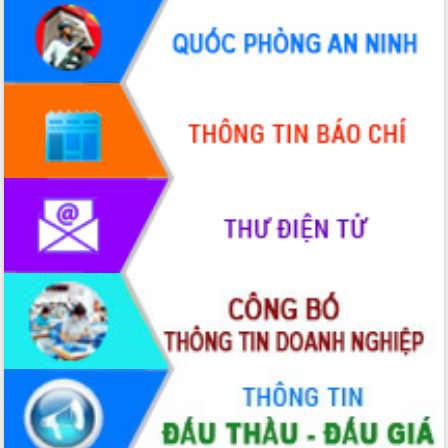
Bệnh án điện tử thúc đẩy chuyển đổi
số y tế tại Đắk Lắk
Chuyển đổi số thư viện: Mở rộng
không gian tri thức trong thời đại số
Đánh giá, rút kinh nghiệm công tác tổ
chức diễn tập trước ngày bầu cử
Chương trình “Gặp gỡ hữu nghị –
Friendship Meeting New Year 2026”
Bầu cử Quốc hội và HĐND: Cử tri Đắk
Lắk gửi gắm niềm tin, kỳ vọng vào lá
phiếu
Đắk Lắk sẵn sàng các điều kiện cho
Ngày hội bầu cử đại biểu Quốc hội
khóa XVI và HĐND các cấp nhiệm kỳ
2026-2031
Đảm bảo cuộc bầu cử đại biểu Quốc
hội và đại biểu HĐND các cấp diễn ra
an toàn, hiệu quả, đúng quy định
Thủ tướng Chính phủ Phạm Minh Chính
kiểm tra, chỉ đạo hoàn thành các dự
án cao tốc và thăm khu tái định cư tại