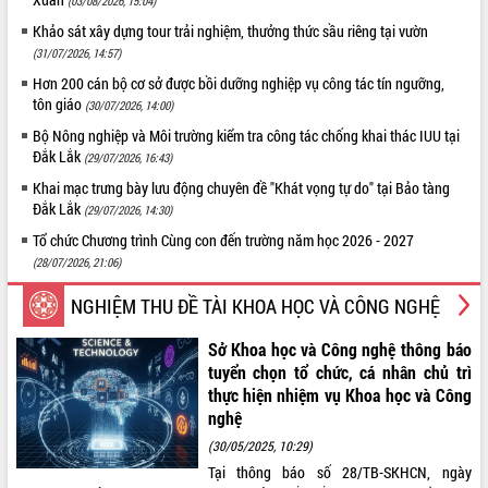
(03/08/2026, 15:04)
tầng kỹ thuật Cụm công nghiệp Tân
Khảo sát xây dựng tour trải nghiệm, thưởng thức sầu riêng tại vườn
Tiến
(31/07/2026, 14:57)
Gặp mặt các cơ quan báo chí nhân Kỷ
niệm 101 năm Ngày Báo chí Cách
Hơn 200 cán bộ cơ sở được bồi dưỡng nghiệp vụ công tác tín ngưỡng,
mạng Việt Nam
tôn giáo
(30/07/2026, 14:00)
Đắk Lắk sơ kết 4 năm triển khai thực
Bộ Nông nghiệp và Môi trường kiểm tra công tác chống khai thác IUU tại
hiện Đề án 06 của Chính phủ
Đắk Lắk
(29/07/2026, 16:43)
Họp báo thông tin về Hội nghị Công bố
Khai mạc trưng bày lưu động chuyên đề "Khát vọng tự do" tại Bảo tàng
Quy hoạch và Xúc tiến đầu tư tỉnh Đắk
Đắk Lắk
(29/07/2026, 14:30)
Lắk
Tổ chức Chương trình Cùng con đến trường năm học 2026 - 2027
Khơi thông điểm nghẽn, đẩy nhanh
(28/07/2026, 21:06)
giải ngân vốn khắc phục thiên tai
HĐND tỉnh thông qua điều chỉnh Quy
NGHIỆM THU ĐỀ TÀI KHOA HỌC VÀ CÔNG NGHỆ
hoạch tỉnh thời kỳ 2021-2030
Sở Khoa học và Công nghệ thông báo
Hội thảo góp ý hồ sơ điều chỉnh quy
hoạch tỉnh Đắk Lắk thời kỳ 2021-2030,
tuyển chọn tổ chức, cá nhân chủ trì
tầm nhìn đến năm 2050
thực hiện nhiệm vụ Khoa học và Công
nghệ
Nâng cao hiệu quả hoạt động của các
doanh nghiệp nhà nước
(30/05/2025, 10:29)
Hội nghị triển khai kết nối mạng
Tại thông báo số 28/TB-SKHCN, ngày