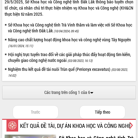
truyền số liệu chuyên dùng phục vụ cơ
29/5/2025, Sở Khoa học và Công nghệ tỉnh Đắk Lắk thông báo tuyển chọn
quan Đảng, Nhà nước
tổ chức, cá nhân chủ trì thực hiện nhiệm vụ Khoa học và Công nghệ (KH&CN
thực hiện từ năm 2025.
Lễ phát động chuỗi hoạt động chung
tay làm sạch môi trường
Sở Khoa học và Công nghệ tỉnh Trà Vinh thăm và làm việc với Sở Khoa học
Xã Ea Kar bước chuyển mình trong
và Công nghệ tỉnh Đắk Lắk
(10/04/2024, 09:45)
công tác cải cách hành chính mô hình
Nâng cao chất lượng hoạt động khoa học và công nghệ vùng Tây Nguyên
mới
(16/01/2024, 15:11)
UBND tỉnh họp báo định kỳ tháng 4
Hội nghị trực tuyến trao đổi về các giải pháp thúc đẩy hoạt động tìm kiếm,
năm 2026
chuyển giao công nghệ nước ngoài
(03/08/2023, 16:13)
Hội thảo khoa học “Giải pháp thúc đẩy
phát triển nền kinh tế xanh tại tỉnh
Nghiệm thu kết quả đề tài nuôi Trùn quế (Perionyx excavatus)
(03/08/2023,
Đắk Lắk”
14:02)
Tăng cường giám sát, đôn đốc thực
hiện nhiệm vụ quản lý tài sản công
Các trang trên cổng 1 của 6
hàng tuần
Tháo gỡ những vướng mắc, đẩy mạnh
công tác cải cách thủ tục hành chính
Trước
Tiếp theo
tại Trung tâm Phục vụ hành chính
công tỉnh
KẾT QUẢ ĐỀ TÀI, DỰ ÁN KHOA HỌC VÀ CÔNG NGHỆ
Đắk Lắk: Tôn vinh 46 giải pháp tại Hội
thi Sáng tạo Kỹ thuật 2024 - 2025
Sở Khoa học và Công nghệ tỉnh Trà