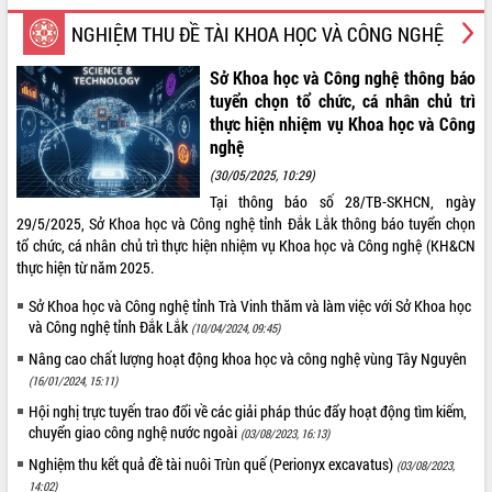
VIDEO
NGHIỆM THU ĐỀ TÀI KHOA HỌC VÀ CÔNG NGHỆ
Không có file video nào để phát.
Sở Khoa học và Công nghệ thông báo
tuyển chọn tổ chức, cá nhân chủ trì
ALBUM ẢNH
thực hiện nhiệm vụ Khoa học và Công
nghệ
(30/05/2025, 10:29)
Tại thông báo số 28/TB-SKHCN, ngày
29/5/2025, Sở Khoa học và Công nghệ tỉnh Đắk Lắk thông báo tuyển chọn
tổ chức, cá nhân chủ trì thực hiện nhiệm vụ Khoa học và Công nghệ (KH&CN
thực hiện từ năm 2025.
Sở Khoa học và Công nghệ tỉnh Trà Vinh thăm và làm việc với Sở Khoa học
và Công nghệ tỉnh Đắk Lắk
(10/04/2024, 09:45)
Nâng cao chất lượng hoạt động khoa học và công nghệ vùng Tây Nguyên
(16/01/2024, 15:11)
Hội nghị trực tuyến trao đổi về các giải pháp thúc đẩy hoạt động tìm kiếm,
chuyển giao công nghệ nước ngoài
(03/08/2023, 16:13)
Nghiệm thu kết quả đề tài nuôi Trùn quế (Perionyx excavatus)
(03/08/2023,
14:02)