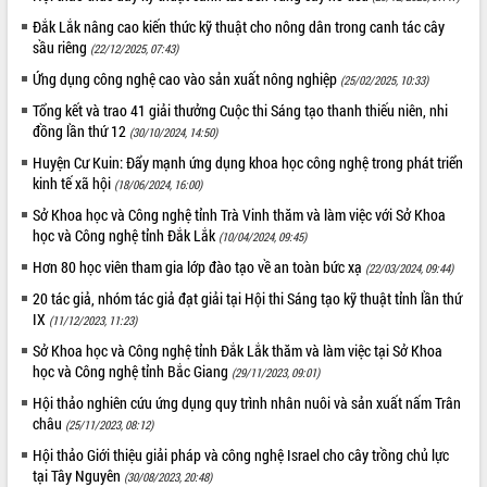
Đắk Lắk nâng cao kiến thức kỹ thuật cho nông dân trong canh tác cây
ĐIỂM TIN VĂN BẢN
sầu riêng
(22/12/2025, 07:43)
QUY HOẠCH - KẾ HOẠCH
Ứng dụng công nghệ cao vào sản xuất nông nghiệp
(25/02/2025, 10:33)
Tổng kết và trao 41 giải thưởng Cuộc thi Sáng tạo thanh thiếu niên, nhi
đồng lần thứ 12
(30/10/2024, 14:50)
Huyện Cư Kuin: Đẩy mạnh ứng dụng khoa học công nghệ trong phát triển
kinh tế xã hội
(18/06/2024, 16:00)
Sở Khoa học và Công nghệ tỉnh Trà Vinh thăm và làm việc với Sở Khoa
học và Công nghệ tỉnh Đắk Lắk
(10/04/2024, 09:45)
Hơn 80 học viên tham gia lớp đào tạo về an toàn bức xạ
(22/03/2024, 09:44)
20 tác giả, nhóm tác giả đạt giải tại Hội thi Sáng tạo kỹ thuật tỉnh lần thứ
IX
(11/12/2023, 11:23)
Sở Khoa học và Công nghệ tỉnh Đắk Lắk thăm và làm việc tại Sở Khoa
học và Công nghệ tỉnh Bắc Giang
(29/11/2023, 09:01)
Hội thảo nghiên cứu ứng dụng quy trình nhân nuôi và sản xuất nấm Trân
châu
(25/11/2023, 08:12)
Hội thảo Giới thiệu giải pháp và công nghệ Israel cho cây trồng chủ lực
tại Tây Nguyên
(30/08/2023, 20:48)