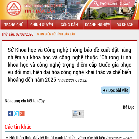
|
Vietnamese
English
TRANG CHỦ
CHÍNH QUYỀN
CÔNG DÂN
DOANH NGHIỆP
DU KHÁCH
Thứ sáu, 07/08/2026
N VỚI CỔNG THÔNG TIN ĐIỆN TỬ TỈNH ĐẮK LẮK
GIỚI THIỆU
Sở Khoa học và Công nghệ thông báo đề xuất đặt hàng
nhiệm vụ khoa học và công nghệ thuộc “Chương trình
LÃNH ĐẠO UBND TỈNH
khoa học và công nghệ trọng điểm cấp Quốc gia phục
vụ đổi mới, hiện đại hóa công nghệ khai thác và chế biến
TIN TỨC SỰ KIỆN
khoáng đến năm 2025
(14/12/2017, 10:32)
SỞ, BAN, NGÀNH
Đọc bài viết
UBND CÁC XÃ, PHƯỜNG
Nội dung chi tiết
tại đây
Bá Lục
THÔNG TIN CHỈ ĐẠO ĐIỀU HÀNH
In
HỆ THỐNG VĂN BẢN
Các tin khác
VĂN BẢN HĐND TỈNH
Hội thảo thúc đẩy kỹ thuật canh tác bền vững cây hồ tiêu
(29/12/2025, 07:47)