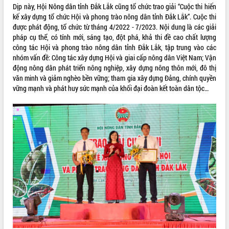
món ăn từ sầu riêng
Dịp này, Hội Nông dân tỉnh Đắk Lắk cũng tổ chức trao giải “Cuộc thi hiến
Đắk Lắk công bố Quy hoạch và xúc
kế xây dựng tổ chức Hội và phong trào nông dân tỉnh Đắk Lắk”. Cuộc thi
tiến đầu tư tỉnh
được phát động, tổ chức từ tháng 4/2022 - 7/2023. Nội dung là các giải
pháp cụ thể, có tính mới, sáng tạo, đột phá, khả thi đề cao chất lượng
Ngành cá ngừ Đắk Lắk chủ động thích
công tác Hội và phong trào nông dân tỉnh Đắk Lắk, tập trung vào các
ứng để giữ vững thị trường xuất khẩu
nhóm vấn đề: Công tác xây dựng Hội và giai cấp nông dân Việt Nam; Vận
Diễn đàn Kinh tế tư nhân Việt Nam đột
động nông dân phát triển nông nghiệp, xây dựng nông thôn mới, đô thị
phá cơ chế - Hợp tác công tư
văn minh và giảm nghèo bền vững; tham gia xây dựng Đảng, chính quyền
Đề án 06 tạo bước ngoặt đột phá trong
vững mạnh và phát huy sức mạnh của khối đại đoàn kết toàn dân tộc…
cải cách hành chính tỉnh Đắk Lắk
Kết nối tour, đẩy mạnh chuyển đổi số
để phát triển du lịch Đắk Lắk
Khởi động Dự án Đầu tư xây dựng hạ
tầng kỹ thuật Cụm công nghiệp Tân
Tiến
Gặp mặt các cơ quan báo chí nhân Kỷ
niệm 101 năm Ngày Báo chí Cách
mạng Việt Nam
Đắk Lắk sơ kết 4 năm triển khai thực
hiện Đề án 06 của Chính phủ
Họp báo thông tin về Hội nghị Công bố