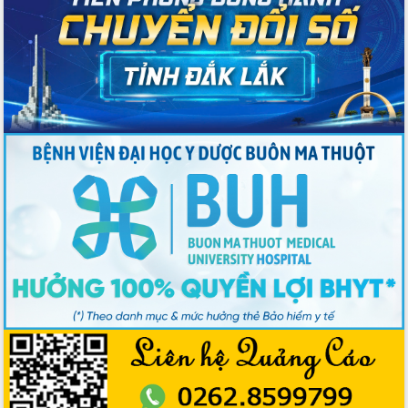
Nâng cao trách nhiệm người đứng
đầu, phát huy tinh thần chủ động,
sáng tạo để đảm bảo tiến độ giải ngân
vốn đầu tư công năm 2025
Sở Công Thương đột phá số hóa 100%
thủ tục trực tuyến lấy sự hài lòng của
doanh nghiệp làm thước đo phục vụ
Đảm bảo công tác bầu cử triển khai
đúng tiến độ, quy trình theo luật định
Ban Tuyên giáo và Dân vận Trung ương
tập huấn công tác khoa giáo năm 2025
Đắk Lắk hưởng ứng Ngày Pháp luật
Việt Nam 2025 và biểu dương 25 tập
thể, cá nhân tiêu biểu
Hội nghị lần thứ nhất Ban Chỉ đạo
công tác bầu cử tỉnh Đắk Lắk
Hội nghị UBND tỉnh thường kỳ tháng
10 năm 2025
Kỳ họp chuyên đề lần thứ Ba, HĐND
tỉnh khóa X