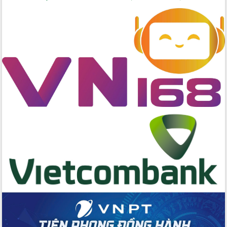
Đẩy nhanh công tác khắc phục, ổn
định đời sống Nhân dân sau bão số 13
Bí thư Tỉnh ủy Lương Nguyễn Minh
Triết dự Ngày hội đại đoàn kết tại
Buôn Đăk Tuôr, xã Cư Pui
Khởi công xây dựng Trường Phổ thông
nội trú liên cấp tiểu học và THCS xã Ia
Rvê
Phó Thủ tướng Chính phủ Mai Văn
Chính chia sẻ, động viên người dân
chịu ảnh hưởng nặng từ bão số 13
Chủ tịch UBND tỉnh kiểm tra công tác
phòng, chống bão số 13 tại các địa
bàn xung yếu
Tập trung đẩy nhanh giải ngân nguồn
vốn các chương trình mục tiêu quốc
gia
Xã Ea H'leo giữ vững và nâng cao chất
lượng các tiêu chí nông thôn mới
Công bố quyết định của Ban Thường
vụ Tỉnh ủy về công tác cán bộ