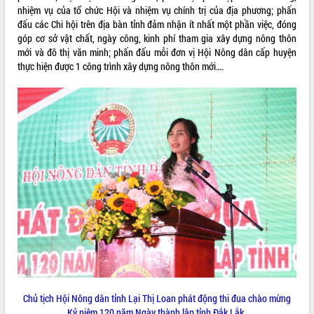
nhiệm vụ của tổ chức Hội và nhiệm vụ chính trị của địa phương; phấn
VIDEO
đấu các Chi hội trên địa bàn tỉnh đảm nhận ít nhất một phần việc, đóng
góp cơ sở vật chất, ngày công, kinh phí tham gia xây dựng nông thôn
mới và đô thị văn minh; phấn đấu mỗi đơn vị Hội Nông dân cấp huyện
thực hiện được 1 công trình xây dựng nông thôn mới….
Khám bệnh, cấp phát thuốc miễn phí
và tặng quà người dân xã Cư Pui
Hội nghị UBND tỉnh Đắk Lắk thường kỳ
tháng 7/2026
Lễ truy tặng danh hiệu “Bà Mẹ Việt
Nam Anh hùng” và trao Huân chương
Lao động
ALBUM ẢNH
UBND tỉnh Đắk Lắk triển khai nhiệm
vụ 6 tháng cuối năm 2026
Chủ tịch Hội Nông dân tỉnh Lại Thị Loan phát động thi đua chào mừng
Kỳ họp thứ Hai, Hội đồng nhân dân
Kỷ niệm 120 năm Ngày thành lập tỉnh Đắk Lắk.
tỉnh khóa XI quyết nghị nhiều nội dung