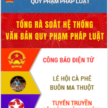
Xây dựng nền hành chính số đồng
hành cùng nông dân dân, doanh nghiệp
Giai đoạn 2026-2030, Đắk Lắk phấn
đấu có 77% xã đạt chuẩn nông thôn
mới
Chuyển đổi số 'mở đường' cho nông
nghiệp Đắk Lắk tăng trưởng bứt phá
Triển khai đồng bộ đo đạc, lập hồ sơ
địa chính, hoàn thiện cơ sở dữ liệu đất
đai
Ứng dụng sinh trắc học - Bước tiến
trong hành trình chuyển đổi số tại Đắk
Lắk
Đắk Lắk nâng cao hiệu quả công tác
Đảng từ Sổ tay đảng viên điện tử
Đắk Lắk đẩy mạnh nuôi biển công
nghệ, hướng tới phát triển thủy sản
bền vững
Tập huấn nâng cao năng lực triển khai
chuyển đổi số cho cán bộ, công chức