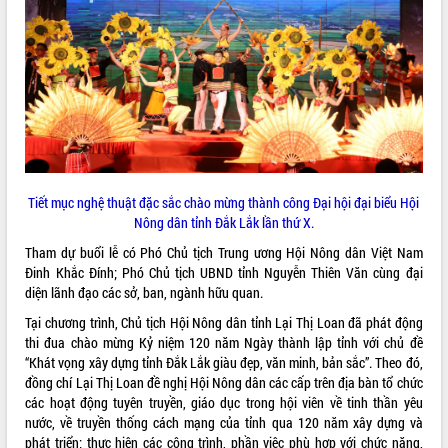
ĐIỂM TIN VĂN BẢN
QUY HOẠCH - KẾ HOẠCH
Tiết mục nghệ thuật đặc sắc chào mừng thành công Đại hội đại biểu Hội
Nông dân tỉnh Đắk Lắk lần thứ X.
Tham dự buổi lễ có Phó Chủ tịch Trung ương Hội Nông dân Việt Nam
Đinh Khắc Đính; Phó Chủ tịch UBND tỉnh Nguyễn Thiên Văn cùng đại
diện lãnh đạo các sở, ban, ngành hữu quan.
Tại chương trình, Chủ tịch Hội Nông dân tỉnh Lại Thị Loan đã phát động
thi đua chào mừng Kỷ niệm 120 năm Ngày thành lập tỉnh với chủ đề
“Khát vọng xây dựng tỉnh Đắk Lắk giàu đẹp, văn minh, bản sắc”. Theo đó,
đồng chí Lại Thị Loan đề nghị Hội Nông dân các cấp trên địa bàn tổ chức
các hoạt động tuyên truyền, giáo dục trong hội viên về tinh thần yêu
nước, về truyền thống cách mạng của tỉnh qua 120 năm xây dựng và
phát triển; thực hiện các công trình, phần việc phù hợp với chức năng,