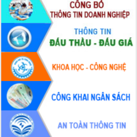
Bầu cử Quốc hội và HĐND: Cử tri Đắk
Lắk gửi gắm niềm tin, kỳ vọng vào lá
phiếu
Đắk Lắk sẵn sàng các điều kiện cho
Ngày hội bầu cử đại biểu Quốc hội
khóa XVI và HĐND các cấp nhiệm kỳ
2026-2031
Đảm bảo cuộc bầu cử đại biểu Quốc
hội và đại biểu HĐND các cấp diễn ra
an toàn, hiệu quả, đúng quy định
Thủ tướng Chính phủ Phạm Minh Chính
kiểm tra, chỉ đạo hoàn thành các dự
án cao tốc và thăm khu tái định cư tại
Đắk Lắk
Sôi nổi Hội đua ngựa truyền thống Gò
Thì Thùng mừng Xuân Bính Ngọ 2026
Lãnh đạo tỉnh dâng hương tưởng niệm
tại Đập Đồng Cam đầu Xuân Bính Ngọ
Ngành nông nghiệp phấn đấu tăng
trưởng đạt 5,86% trong năm 2026
UBND tỉnh Đắk Lắk triển khai công tác