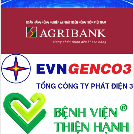
trong phòng chống tảo hôn và hôn
nhân cận huyết thống
Nông sản Tây Nguyên thu hút doanh
nghiệp nước ngoài
Đắk Lắk định vị thương hiệu du lịch
“Biển – Rừng – Cà phê” trong không
gian phát triển mới
Hội nghị chia sẻ kinh nghiệm, chuyển
giao kỹ thuật y tế, định hướng phát
triển chuyên sâu đến 2030
Chuyển đổi số mở ra không gian phát
triển trong lĩnh vực văn hóa, du lịch
Công bố quyết định của Ban Thường
vụ Tỉnh ủy về công tác cán bộ.
Thủ tướng Phạm Minh Chính: Khẩn
trương tái thiết cuộc sống người dân
sau thiên tai
Tập trung nâng cao chất lượng, tổ
chức sản xuất sầu riêng theo hướng
bền vững