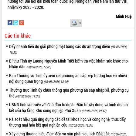
hướng tới Đại hội đại biểu toàn quốc Hội Nông dân Việt Nam lần thứ VIII,
Xây dựng nông thôn mới: Nâng cao đời
nhiệm kỳ 2023 - 2028.
sống người dân từ những mô hình thiết
thực
Minh Huệ
Quyết liệt tháo gỡ vướng mắc, đẩy
In
nhanh tiến độ các dự án trọng điểm
trong Khu kinh tế Nam Phú Yên
Các tin khác
Hòn Yến phát triển du lịch gắn với bảo
Đẩy nhanh tiến độ giải phóng mặt bằng các dự án trọng điểm
(08/08/2026,
tồn biển
19:53)
Lấy ý kiến điều chỉnh Quy hoạch tỉnh
Bí thư Tỉnh ủy Lương Nguyễn Minh Triết kiểm tra việc khám sức khỏe cho
Đắk Lắk thời kỳ 2021-2030, tầm nhìn
Nhân dân
đến năm 2050
(08/08/2026, 17:05)
Phát động chiến dịch 30 ngày đêm
Ban Thường vụ Tỉnh ủy xem xét phương án sắp xếp trường học và nhiều
giải phóng mặt bằng Tuyến đường bộ
nội dung quan trọng
(08/08/2026, 13:30)
ven biển
Thường trực Tỉnh ủy chưa thông qua phương án sáp nhập xã, phường cụ
Đắk Lắk nỗ lực thúc đẩy tăng trưởng
thể
(08/08/2026, 11:30)
kinh tế từ 10% trở lên trong Quý
UBND tỉnh làm việc với Chủ đầu tư dự án Đầu tư xây dựng và kinh doanh
II/2026
kết cấu hạ tầng Khu công nghiệp Phú Xuân
(07/08/2026, 19:47)
Đắk Lắk ký kết thỏa thuận hợp tác về
Rà soát hiệu quả ứng dụng các đề tài khoa học và công nghệ, thúc đẩy
chuyển đổi số giai đoạn 2026 – 2030
thương mại hóa kết quả nghiên cứu
(07/08/2026, 18:34)
với Tập đoàn Bưu chính Viễn thông
Việt Nam
Xây dựng thương hiệu điểm đến và sản phẩm du lịch Đắk Lắk
(07/08/2026,