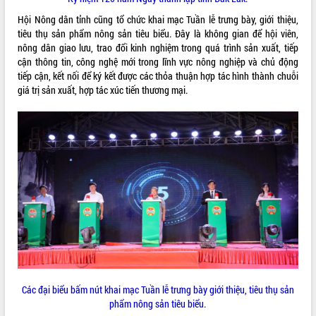
quan trọng
Hội Nông dân tỉnh cũng tổ chức khai mạc Tuần lễ trưng bày, giới thiệu,
Bí thư Tỉnh ủy Lương Nguyễn Minh
tiêu thụ sản phẩm nông sản tiêu biểu. Đây là không gian để hội viên,
Triết thăm, tặng quà người có công với
nông dân giao lưu, trao đổi kinh nghiệm trong quá trình sản xuất, tiếp
cách mạng
cận thông tin, công nghệ mới trong lĩnh vực nông nghiệp và chủ động
tiếp cận, kết nối để ký kết được các thỏa thuận hợp tác hình thành chuỗi
Rà soát, hoàn thiện hệ thống thiết chế
giá trị sản xuất, hợp tác xúc tiến thương mại.
văn hóa, thể thao đáp ứng yêu cầu
LIÊN KẾT WEB
phát triển mới
Thường trực HĐND tỉnh Đắk Lắk gặp
mặt Đoàn chuyên gia y tế TP. Hồ Chí
Minh
THỐNG KÊ TRUY CẬP
Lễ truy điệu và an táng hài cốt liệt sĩ
tại Nghĩa trang Liệt sĩ xã Sơn Hòa
Hôm nay:
40159
Bàn giải pháp tháo gỡ khó khăn trong
Tất cả:
66085482
xuất khẩu sầu riêng và triển khai quy
định EUDR
Thứ trưởng Bộ Nông nghiệp và Môi
trường Nguyễn Hoàng Hiệp khảo sát
vùng trồng và doanh nghiệp đóng gói
sầu riêng tại Đắk Lắk
Các đại biểu bấm nút khai mạc Tuần lễ trưng bày giới thiệu, tiêu thụ sản
phẩm nông sản tiêu biểu.
Trình diễn nghệ thuật chế biến các