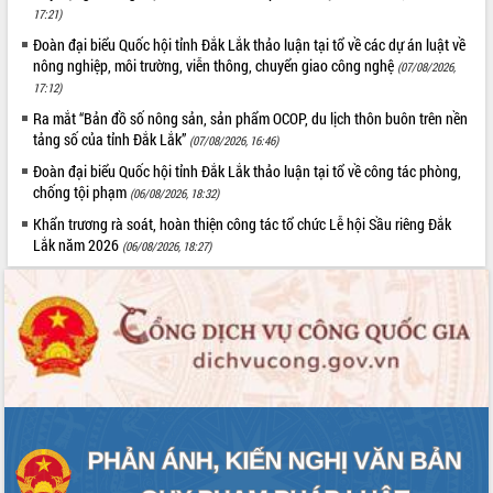
Thứ trưởng Bộ Y tế làm việc với tỉnh
17:21)
Đắk Lắk về phát triển nhân lực y tế
Đoàn đại biểu Quốc hội tỉnh Đắk Lắk thảo luận tại tổ về các dự án luật về
cho trạm y tế cấp xã
nông nghiệp, môi trường, viễn thông, chuyển giao công nghệ
(07/08/2026,
Du lịch Đắk Lắk nâng tầm trải nghiệm
17:12)
du khách thông qua Hệ thống cơ sở dữ
Ra mắt “Bản đồ số nông sản, sản phẩm OCOP, du lịch thôn buôn trên nền
liệu và Bản đồ số
tảng số của tỉnh Đắk Lắk”
(07/08/2026, 16:46)
Tập huấn ứng dụng trí tuệ nhân tạo (AI)
Đoàn đại biểu Quốc hội tỉnh Đắk Lắk thảo luận tại tổ về công tác phòng,
trong thương mại điện tử năm 2026
chống tội phạm
(06/08/2026, 18:32)
Đoàn đại biểu Quốc hội tỉnh Đắk Lắk
Khẩn trương rà soát, hoàn thiện công tác tổ chức Lễ hội Sầu riêng Đắk
trao đổi thông tin trước Kỳ họp thứ
Lắk năm 2026
(06/08/2026, 18:27)
nhất, Quốc hội khóa XVI
Quyết liệt cải cách hành chính, khơi
thông nguồn lực phát triển
Nâng cao hiệu lực, hiệu quả HĐND
tỉnh thông qua hiện đại hóa hành chính
Xã Ea Phê gắn cải cách hành chính với
chuyển đổi số
Phó Chủ tịch Thường trực UBND tỉnh
Hồ Thị Nguyên Thảo làm việc tại Trung
tâm Phục vụ hành chính công xã Ea
Phê