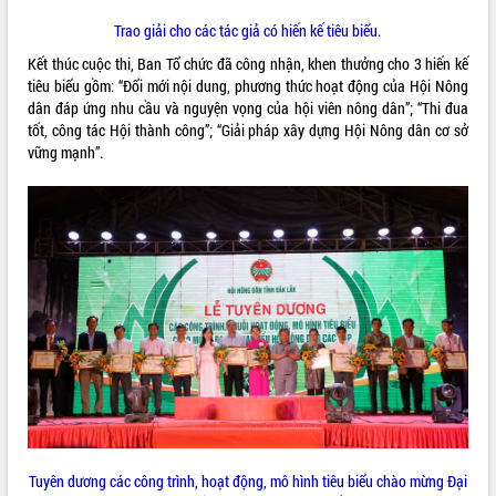
Quy hoạch và Xúc tiến đầu tư tỉnh Đắk
Lắk
Trao giải cho các tác giả có hiến kế tiêu biểu.
Khơi thông điểm nghẽn, đẩy nhanh
Kết thúc cuộc thi, Ban Tổ chức đã công nhận, khen thưởng cho 3 hiến kế
giải ngân vốn khắc phục thiên tai
tiêu biểu gồm: “Đổi mới nội dung, phương thức hoạt động của Hội Nông
HĐND tỉnh thông qua điều chỉnh Quy
dân đáp ứng nhu cầu và nguyện vọng của hội viên nông dân”; “Thi đua
hoạch tỉnh thời kỳ 2021-2030
tốt, công tác Hội thành công”; “Giải pháp xây dựng Hội Nông dân cơ sở
Hội thảo góp ý hồ sơ điều chỉnh quy
vững mạnh”.
hoạch tỉnh Đắk Lắk thời kỳ 2021-2030,
tầm nhìn đến năm 2050
Nâng cao hiệu quả hoạt động của các
doanh nghiệp nhà nước
Hội nghị triển khai kết nối mạng
truyền số liệu chuyên dùng phục vụ cơ
quan Đảng, Nhà nước
Lễ phát động chuỗi hoạt động chung
tay làm sạch môi trường
Xã Ea Kar bước chuyển mình trong
công tác cải cách hành chính mô hình
mới
UBND tỉnh họp báo định kỳ tháng 4
Tuyên dương các công trình, hoạt động, mô hình tiêu biểu chào mừng Đại
năm 2026