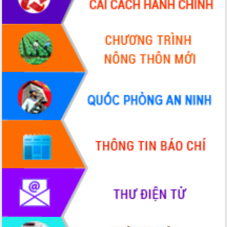
cấp xã
Đắk Lắk phát động hưởng ứng Ngày
Quyền của người tiêu dùng Việt Nam
2026
Đẩy mạnh cải cách hành chính, quyết
tâm đạt được mục tiêu tăng trưởng
hai con số trong năm 2026
Tổ chức trang trọng Lễ hội Đền thờ
Lương Văn Chánh năm 2026
Phó Bí thư Tỉnh ủy Đắk Lắk Đỗ Hữu
Huy giữ chức Bí thư Đảng ủy Ủy Ban
Nhân dân tỉnh
Bệnh án điện tử thúc đẩy chuyển đổi
số y tế tại Đắk Lắk
Chuyển đổi số thư viện: Mở rộng
không gian tri thức trong thời đại số
Đánh giá, rút kinh nghiệm công tác tổ
chức diễn tập trước ngày bầu cử
Chương trình “Gặp gỡ hữu nghị –
Friendship Meeting New Year 2026”