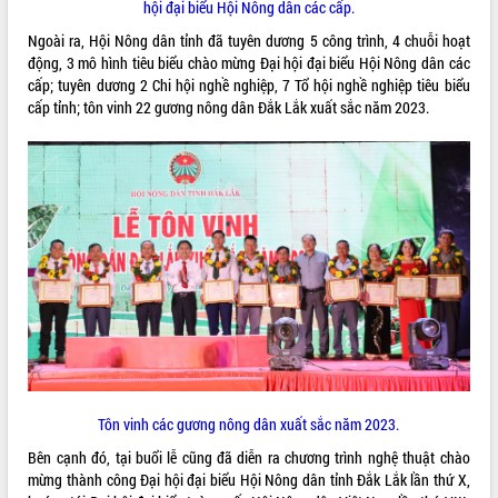
hội đại biểu Hội Nông dân các cấp.
Hội thảo khoa học “Giải pháp thúc đẩy
Ngoài ra, Hội Nông dân tỉnh đã tuyên dương 5 công trình, 4 chuỗi hoạt
phát triển nền kinh tế xanh tại tỉnh
động, 3 mô hình tiêu biểu chào mừng Đại hội đại biểu Hội Nông dân các
Đắk Lắk”
cấp; tuyên dương 2 Chi hội nghề nghiệp, 7 Tổ hội nghề nghiệp tiêu biểu
Tăng cường giám sát, đôn đốc thực
cấp tỉnh; tôn vinh 22 gương nông dân Đắk Lắk xuất sắc năm 2023.
hiện nhiệm vụ quản lý tài sản công
hàng tuần
Tháo gỡ những vướng mắc, đẩy mạnh
công tác cải cách thủ tục hành chính
tại Trung tâm Phục vụ hành chính
công tỉnh
Đắk Lắk: Tôn vinh 46 giải pháp tại Hội
thi Sáng tạo Kỹ thuật 2024 - 2025
Đắk Lắk rà soát, điều chỉnh Đề án 190
về phát triển nuôi trồng thủy sản
Phó Chủ tịch UBND tỉnh Đắk Lắk
Trương Công Thái kiểm tra thực địa
Dự án cao tốc Khánh Hòa - Buôn Ma
Tôn vinh các gương nông dân xuất sắc năm 2023.
Thuột
Định vị cà phê Việt Nam như một “di
Bên cạnh đó, tại buổi lễ cũng đã diễn ra chương trình nghệ thuật chào
sản sống” trong dòng chảy toàn cầu
mừng thành công Đại hội đại biểu Hội Nông dân tỉnh Đắk Lắk lần thứ X,