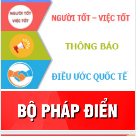
quốc phòng, quân sự địa phương năm
2026
Đắk Lắk tập trung toàn lực khắc phục
tồn tại IUU, sẵn sàng làm việc với
Đoàn thanh tra EC
Chủ tịch UBND tỉnh Tạ Anh Tuấn thăm,
chúc mừng các bệnh viện nhân Ngày
Thầy thuốc Việt Nam
Rộn ràng lễ hội truyền thống Sông
nước Đà Nông lần thứ I năm 2026
Kỳ họp Chuyên đề lần thứ Năm, HĐND
tỉnh Đắk Lắk thông qua các nghị quyết
quan trọng
Thống nhất danh sách giới thiệu ứng
cử đại biểu Quốc hội khoá XVI và đại
biểu HĐND tỉnh Đắk Lắk, nhiệm kỳ
2026-2031
Phát động hai phong trào thi đua quan
trọng trong kỷ nguyên mới
Hội nghị lần thứ tư Ban Chỉ đạo công