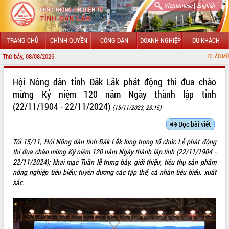
|
Vietnamese
English
TRANG CHỦ
CHÍNH QUYỀN
CÔNG DÂN
DOANH NGHIỆP
DU KHÁCH
Thứ bảy, 08/08/2026
CHÀO MỪNG ĐẾN VỚI CỔNG THÔN
GIỚI THIỆU
Hội Nông dân tỉnh Đắk Lắk phát động thi đua chào
mừng Kỷ niệm 120 năm Ngày thành lập tỉnh
LÃNH ĐẠO UBND TỈNH
(22/11/1904 - 22/11/2024)
(15/11/2023, 23:15)
TIN TỨC SỰ KIỆN
Đọc bài viết
SỞ, BAN, NGÀNH
Tối 15/11, Hội Nông dân tỉnh Đắk Lắk long trọng tổ chức Lễ phát động
thi đua chào mừng Kỷ niệm 120 năm Ngày thành lập tỉnh (22/11/1904 -
UBND CÁC XÃ, PHƯỜNG
22/11/2024); khai mạc Tuần lễ trưng bày, giới thiệu, tiêu thụ sản phẩm
nông nghiệp tiêu biểu; tuyên dương các tập thể, cá nhân tiêu biểu, xuất
THÔNG TIN CHỈ ĐẠO ĐIỀU HÀNH
sắc.
HỆ THỐNG VĂN BẢN
VĂN BẢN HĐND TỈNH