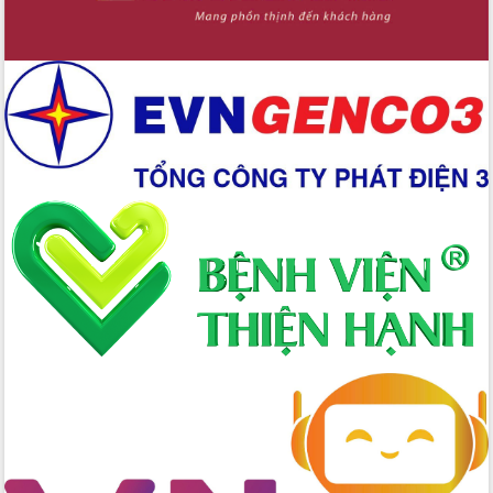
Đắk Lắk định vị thương hiệu du lịch
“Biển – Rừng – Cà phê” trong không
gian phát triển mới
Hội nghị chia sẻ kinh nghiệm, chuyển
giao kỹ thuật y tế, định hướng phát
triển chuyên sâu đến 2030
Chuyển đổi số mở ra không gian phát
triển trong lĩnh vực văn hóa, du lịch
Công bố quyết định của Ban Thường
vụ Tỉnh ủy về công tác cán bộ.
Thủ tướng Phạm Minh Chính: Khẩn
trương tái thiết cuộc sống người dân
sau thiên tai
Tập trung nâng cao chất lượng, tổ
chức sản xuất sầu riêng theo hướng
bền vững
Đẩy nhanh công tác khắc phục, ổn
định đời sống Nhân dân sau bão số 13
Bí thư Tỉnh ủy Lương Nguyễn Minh
Triết dự Ngày hội đại đoàn kết tại