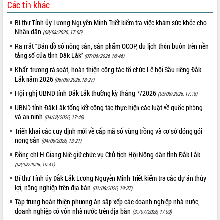
nhanh tiến độ các dự án trọng điểm
Các tin khác
trong Khu kinh tế Nam Phú Yên
Bí thư Tỉnh ủy Lương Nguyễn Minh Triết kiểm tra việc khám sức khỏe cho
Hòn Yến phát triển du lịch gắn với bảo
Nhân dân
(08/08/2026, 17:05)
tồn biển
Ra mắt “Bản đồ số nông sản, sản phẩm OCOP, du lịch thôn buôn trên nền
Lấy ý kiến điều chỉnh Quy hoạch tỉnh
tảng số của tỉnh Đắk Lắk”
(07/08/2026, 16:46)
Đắk Lắk thời kỳ 2021-2030, tầm nhìn
đến năm 2050
Khẩn trương rà soát, hoàn thiện công tác tổ chức Lễ hội Sầu riêng Đắk
Lắk năm 2026
Phát động chiến dịch 30 ngày đêm
(06/08/2026, 18:27)
giải phóng mặt bằng Tuyến đường bộ
Hội nghị UBND tỉnh Đắk Lắk thường kỳ tháng 7/2026
(05/08/2026, 17:18)
ven biển
UBND tỉnh Đắk Lắk tổng kết công tác thực hiện các luật về quốc phòng
Đắk Lắk nỗ lực thúc đẩy tăng trưởng
và an ninh
(04/08/2026, 17:46)
kinh tế từ 10% trở lên trong Quý
II/2026
Triển khai các quy định mới về cấp mã số vùng trồng và cơ sở đóng gói
nông sản
(04/08/2026, 13:21)
Đắk Lắk ký kết thỏa thuận hợp tác về
chuyển đổi số giai đoạn 2026 – 2030
Đồng chí H Giang Niê giữ chức vụ Chủ tịch Hội Nông dân tỉnh Đắk Lắk
với Tập đoàn Bưu chính Viễn thông
(03/08/2026, 10:41)
Việt Nam
Bí thư Tỉnh ủy Đắk Lắk Lương Nguyễn Minh Triết kiểm tra các dự án thủy
Thứ trưởng Bộ Y tế làm việc với tỉnh
lợi, nông nghiệp trên địa bàn
(01/08/2026, 19:37)
Đắk Lắk về phát triển nhân lực y tế
Tập trung hoàn thiện phương án sắp xếp các doanh nghiệp nhà nước,
cho trạm y tế cấp xã
doanh nghiệp có vốn nhà nước trên địa bàn
(31/07/2026, 17:09)
Du lịch Đắk Lắk nâng tầm trải nghiệm