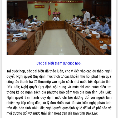
ĐIỂM TIN VĂN BẢN
QUY HOẠCH - KẾ HOẠCH
Các đại biểu tham dự cuộc họp.
Tại cuộc họp, các đại biểu đã thảo luận, cho ý kiến vào các dự thảo Nghị
quyết: Nghị quyết Quy định mức trích từ các khoản thu hồi phát hiện qua
công tác thanh tra đã thực nộp vào ngân sách nhà nước trên địa bàn tỉnh
Đắk Lắk; Nghị quyết Quy định nội dung và mức chi các cuộc điều tra
thống kê do ngân sách địa phương bảo đảm trên địa bàn tỉnh Đắk Lắk;
Nghị quyết Ban hành quy định mức chi bồi dưỡng đối với người làm
nhiệm vụ tiếp công dân, xử lý đơn khiếu nại, tố cáo, kiến nghị, phản ánh
trên địa bàn tỉnh Đắk Lắk; Nghị quyết quy định tỷ lệ để lại về phí bảo vệ
môi trường đối với nước thải sinh hoạt trên địa bàn tỉnh Đắk Lắk.