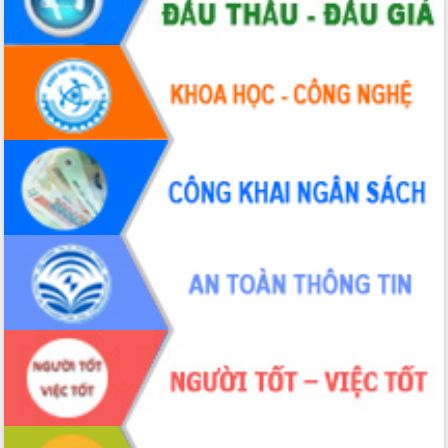
Ngày hội bầu cử đại biểu Quốc hội
khóa XVI và HĐND các cấp nhiệm kỳ
2026-2031
Đảm bảo cuộc bầu cử đại biểu Quốc
hội và đại biểu HĐND các cấp diễn ra
an toàn, hiệu quả, đúng quy định
Thủ tướng Chính phủ Phạm Minh Chính
kiểm tra, chỉ đạo hoàn thành các dự
án cao tốc và thăm khu tái định cư tại
Đắk Lắk
Sôi nổi Hội đua ngựa truyền thống Gò
Thì Thùng mừng Xuân Bính Ngọ 2026
Lãnh đạo tỉnh dâng hương tưởng niệm
tại Đập Đồng Cam đầu Xuân Bính Ngọ
Ngành nông nghiệp phấn đấu tăng
trưởng đạt 5,86% trong năm 2026
UBND tỉnh Đắk Lắk triển khai công tác
quốc phòng, quân sự địa phương năm
2026
Đắk Lắk tập trung toàn lực khắc phục
tồn tại IUU, sẵn sàng làm việc với