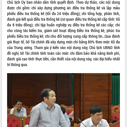
Chủ tịch Ủy ban nhân dân tỉnh quyết định. Theo dự thảo, các nội dung
Rà soát, hoàn thiện hệ thống thiết chế
được chi gồm: chi xây dựng phương án điều tra thống kê và lập mẫu
văn hóa, thể thao đáp ứng yêu cầu
phiếu điều tra thống kê (tối đa 24 triệu đồng); chi tổng hợp, phân tích,
phát triển mới
đánh giá kết quả điều tra thống kê (cơ quan điều tra thống kê cấp tỉnh: tối
đa 8 triệu đồng); chi tập huấn nghiệp vụ điều tra thống kê các cấp; chi
Thường trực HĐND tỉnh Đắk Lắk gặp
THỐNG KÊ TRUY CẬP
cho công tác kiểm tra, giám sát hoạt động Điều tra thống kê, phúc tra
mặt Đoàn chuyên gia y tế TP. Hồ Chí
phiếu Điều tra thống kê; chi cho đối tượng cung cấp thông tin…Qua đánh
Minh
Hôm nay:
23075
giá thực tế, Sở Tài chính đã xây dựng mức chi bằng 80% theo mức tối đa
Lễ truy điệu và an táng hài cốt liệt sĩ
Tất cả:
66108743
của Trung ương. Tham gia ý kiến vào nội dung này, Chủ tịch UBND tỉnh
tại Nghĩa trang Liệt sĩ xã Sơn Hòa
đề nghị Sở Tài chính tính toán các mức chi đảm bảo khả năng kinh phí,
Bàn giải pháp tháo gỡ khó khăn trong
đánh giá cao tính thực tiễn, cần thiết của nội dung này, các đại biểu nhất
xuất khẩu sầu riêng và triển khai quy
trí thông qua.
định EUDR
Thứ trưởng Bộ Nông nghiệp và Môi
trường Nguyễn Hoàng Hiệp khảo sát
vùng trồng và doanh nghiệp đóng gói
sầu riêng tại Đắk Lắk
Trình diễn nghệ thuật chế biến các
món ăn từ sầu riêng
Đắk Lắk công bố Quy hoạch và xúc
tiến đầu tư tỉnh
Ngành cá ngừ Đắk Lắk chủ động thích