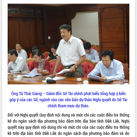
VIDEO
Loading the player...
Trailer Lễ hội Sầu riêng Đắk Lắk năm
2026
Khám bệnh, cấp phát thuốc miễn phí
và tặng quà người dân xã Cư Pui
Hội nghị UBND tỉnh Đắk Lắk thường kỳ
tháng 7/2026
Lễ truy tặng danh hiệu “Bà Mẹ Việt
ALBUM ẢNH
Nam Anh hùng” và trao Huân chương
Lao động
UBND tỉnh Đắk Lắk triển khai nhiệm
Ông Từ Thái Giang – Giám đốc Sở Tài chính phát biểu tổng hợp ý kiến
vụ 6 tháng cuối năm 2026
góp ý của các Sở, ngành vào các văn bản dự thảo Nghị quyết do Sở Tài
Kỳ họp thứ Hai, Hội đồng nhân dân
chính tham mưu dự thảo.
tỉnh khóa XI quyết nghị nhiều nội dung
Đối với Nghị quyết Quy định nội dung và mức chi các cuộc điều tra thống
quan trọng
kê do ngân sách địa phương bảo đảm trên địa bàn tỉnh Đắk Lắk, Nghị
Bí thư Tỉnh ủy Lương Nguyễn Minh
quyết này quy định nội dung chi và mức chi của các cuộc điều tra thống
Triết thăm, tặng quà người có công với
kê trên địa bàn tỉnh Đắk Lắk do ngân sách địa phương bảo đảm và do
cách mạng
LIÊN KẾT WEB