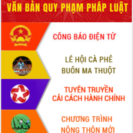
đấu có 77% xã đạt chuẩn nông thôn
mới
Chuyển đổi số 'mở đường' cho nông
nghiệp Đắk Lắk tăng trưởng bứt phá
Triển khai đồng bộ đo đạc, lập hồ sơ
địa chính, hoàn thiện cơ sở dữ liệu đất
đai
Ứng dụng sinh trắc học - Bước tiến
trong hành trình chuyển đổi số tại Đắk
Lắk
Đắk Lắk nâng cao hiệu quả công tác
Đảng từ Sổ tay đảng viên điện tử
Đắk Lắk đẩy mạnh nuôi biển công
nghệ, hướng tới phát triển thủy sản
bền vững
Tập huấn nâng cao năng lực triển khai
chuyển đổi số cho cán bộ, công chức
cấp xã
Đắk Lắk phát động hưởng ứng Ngày
Quyền của người tiêu dùng Việt Nam
2026