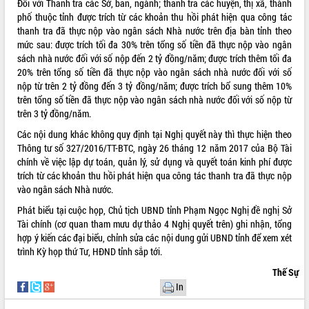
Đối với Thanh tra các Sở, ban, ngành; thanh tra các huyện, thị xã, thành
hiện nhiệm vụ quản lý tài sản công
phố thuộc tỉnh được trích từ các khoản thu hồi phát hiện qua công tác
hàng tuần
thanh tra đã thực nộp vào ngân sách Nhà nước trên địa bàn tỉnh theo
Tháo gỡ những vướng mắc, đẩy mạnh
mức sau: được trích tối đa 30% trên tổng số tiền đã thực nộp vào ngân
công tác cải cách thủ tục hành chính
sách nhà nước đối với số nộp đến 2 tỷ đồng/năm; được trích thêm tối đa
tại Trung tâm Phục vụ hành chính
20% trên tổng số tiền đã thực nộp vào ngân sách nhà nước đối với số
công tỉnh
nộp từ trên 2 tỷ đồng đến 3 tỷ đồng/năm; được trích bổ sung thêm 10%
trên tổng số tiền đã thực nộp vào ngân sách nhà nước đối với số nộp từ
Đắk Lắk: Tôn vinh 46 giải pháp tại Hội
trên 3 tỷ đồng/năm.
thi Sáng tạo Kỹ thuật 2024 - 2025
Đắk Lắk rà soát, điều chỉnh Đề án 190
Các nội dung khác không quy định tại Nghị quyết này thì thực hiện theo
về phát triển nuôi trồng thủy sản
Thông tư số 327/2016/TT-BTC, ngày 26 tháng 12 năm 2017 của Bộ Tài
chính về việc lập dự toán, quản lý, sử dụng và quyết toán kinh phí được
Phó Chủ tịch UBND tỉnh Đắk Lắk
trích từ các khoản thu hồi phát hiện qua công tác thanh tra đã thực nộp
Trương Công Thái kiểm tra thực địa
vào ngân sách Nhà nước.
Dự án cao tốc Khánh Hòa - Buôn Ma
Thuột
Phát biểu tại cuộc họp, Chủ tịch UBND tỉnh Phạm Ngọc Nghị đề nghị Sở
Định vị cà phê Việt Nam như một “di
Tài chính (cơ quan tham mưu dự thảo 4 Nghị quyết trên) ghi nhận, tổng
sản sống” trong dòng chảy toàn cầu
hợp ý kiến các đại biểu, chỉnh sửa các nội dung gửi UBND tỉnh để xem xét
trình Kỳ họp thứ Tư, HĐND tỉnh sắp tới.
Xây dựng nông thôn mới: Nâng cao đời
sống người dân từ những mô hình thiết
Thế Sự
thực
In
Quyết liệt tháo gỡ vướng mắc, đẩy