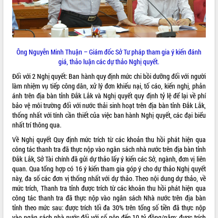
ứng để giữ vững thị trường xuất khẩu
Diễn đàn Kinh tế tư nhân Việt Nam đột
phá cơ chế - Hợp tác công tư
Đề án 06 tạo bước ngoặt đột phá trong
cải cách hành chính tỉnh Đắk Lắk
Ông Nguyễn Minh Thuận – Giám đốc Sở Tư pháp tham gia ý kiến đánh
Kết nối tour, đẩy mạnh chuyển đổi số
giá, thảo luận các dự thảo Nghị quyết.
để phát triển du lịch Đắk Lắk
Đối với 2 Nghị quyết: Ban hành quy định mức chi bồi dưỡng đối với người
Khởi động Dự án Đầu tư xây dựng hạ
làm nhiệm vụ tiếp công dân, xử lý đơn khiếu nại, tố cáo, kiến nghị, phản
tầng kỹ thuật Cụm công nghiệp Tân
ánh trên địa bàn tỉnh Đắk Lắk và Nghị quyết quy định tỷ lệ để lại về phí
Tiến
bảo vệ môi trường đối với nước thải sinh hoạt trên địa bàn tỉnh Đắk Lắk,
Gặp mặt các cơ quan báo chí nhân Kỷ
thống nhất với tính cần thiết của việc ban hành Nghị quyết, các đại biểu
niệm 101 năm Ngày Báo chí Cách
nhất trí thông qua.
mạng Việt Nam
Về Nghị quyết Quy định mức trích từ các khoản thu hồi phát hiện qua
Đắk Lắk sơ kết 4 năm triển khai thực
công tác thanh tra đã thực nộp vào ngân sách nhà nước trên địa bàn tỉnh
hiện Đề án 06 của Chính phủ
Đắk Lắk, Sở Tài chính đã gửi dự thảo lấy ý kiến các Sở, ngành, đơn vị liên
Họp báo thông tin về Hội nghị Công bố
quan. Qua tổng hợp có 16 ý kiến tham gia góp ý cho dự thảo Nghị quyết
Quy hoạch và Xúc tiến đầu tư tỉnh Đắk
này, đa số các đơn vị thống nhất với dự thảo. Theo nội dung dự thảo, về
Lắk
mức trích, Thanh tra tỉnh được trích từ các khoản thu hồi phát hiện qua
công tác thanh tra đã thực nộp vào ngân sách Nhà nước trên địa bàn
Khơi thông điểm nghẽn, đẩy nhanh
tỉnh theo mức sau: được trích tối đa 30% trên tổng số tiền đã thực nộp
giải ngân vốn khắc phục thiên tai
vào ngân sách nhà nước đối với số nộp đến 10 tỷ đồng/năm; được trích