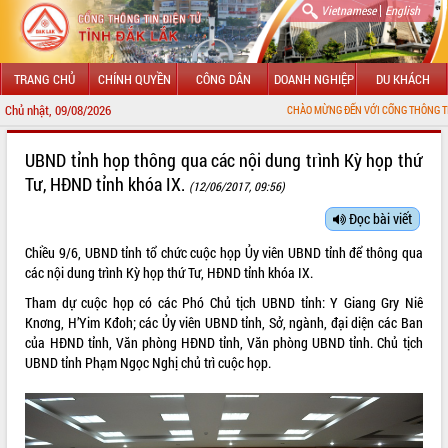
|
Vietnamese
English
TRANG CHỦ
CHÍNH QUYỀN
CÔNG DÂN
DOANH NGHIỆP
DU KHÁCH
Chủ nhật, 09/08/2026
CHÀO MỪNG ĐẾN VỚI CỔNG THÔNG TIN ĐIỆN TỬ TỈNH ĐẮK
GIỚI THIỆU
UBND tỉnh họp thông qua các nội dung trình Kỳ họp thứ
Tư, HĐND tỉnh khóa IX.
(12/06/2017, 09:56)
LÃNH ĐẠO UBND TỈNH
Đọc bài viết
TIN TỨC SỰ KIỆN
Chiều 9/6, UBND tỉnh tổ chức cuộc họp Ủy viên UBND tỉnh để thông qua
SỞ, BAN, NGÀNH
các nội dung trình Kỳ họp thứ Tư, HĐND tỉnh khóa IX.
Tham dự cuộc họp có các Phó Chủ tịch UBND tỉnh: Y Giang Gry Niê
UBND CÁC XÃ, PHƯỜNG
Knơng, H’Yim Kđoh; các Ủy viên UBND tỉnh, Sở, ngành, đại diện các Ban
của HĐND tỉnh, Văn phòng HĐND tỉnh, Văn phòng UBND tỉnh. Chủ tịch
THÔNG TIN CHỈ ĐẠO ĐIỀU HÀNH
UBND tỉnh Phạm Ngọc Nghị chủ trì cuộc họp.
HỆ THỐNG VĂN BẢN
VĂN BẢN HĐND TỈNH