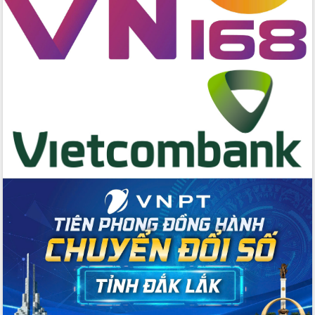
Buôn Đăk Tuôr, xã Cư Pui
Khởi công xây dựng Trường Phổ thông
nội trú liên cấp tiểu học và THCS xã Ia
Rvê
Phó Thủ tướng Chính phủ Mai Văn
Chính chia sẻ, động viên người dân
chịu ảnh hưởng nặng từ bão số 13
Chủ tịch UBND tỉnh kiểm tra công tác
phòng, chống bão số 13 tại các địa
bàn xung yếu
Tập trung đẩy nhanh giải ngân nguồn
vốn các chương trình mục tiêu quốc
gia
Xã Ea H'leo giữ vững và nâng cao chất
lượng các tiêu chí nông thôn mới
Công bố quyết định của Ban Thường
vụ Tỉnh ủy về công tác cán bộ
Nâng cao trách nhiệm người đứng
đầu, phát huy tinh thần chủ động,
sáng tạo để đảm bảo tiến độ giải ngân
vốn đầu tư công năm 2025