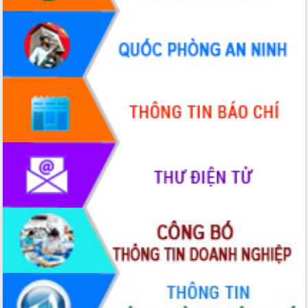
Đẩy mạnh cải cách hành chính, quyết
tâm đạt được mục tiêu tăng trưởng
hai con số trong năm 2026
Tổ chức trang trọng Lễ hội Đền thờ
Lương Văn Chánh năm 2026
Phó Bí thư Tỉnh ủy Đắk Lắk Đỗ Hữu
Huy giữ chức Bí thư Đảng ủy Ủy Ban
Nhân dân tỉnh
Bệnh án điện tử thúc đẩy chuyển đổi
số y tế tại Đắk Lắk
Chuyển đổi số thư viện: Mở rộng
không gian tri thức trong thời đại số
Đánh giá, rút kinh nghiệm công tác tổ
chức diễn tập trước ngày bầu cử
Chương trình “Gặp gỡ hữu nghị –
Friendship Meeting New Year 2026”
Bầu cử Quốc hội và HĐND: Cử tri Đắk
Lắk gửi gắm niềm tin, kỳ vọng vào lá
phiếu
Đắk Lắk sẵn sàng các điều kiện cho