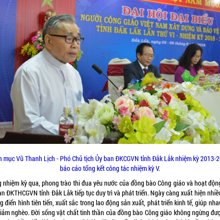
h mục Vũ Thanh Lịch - Phó Chủ tịch Ủy ban ĐKCGVN tỉnh Đắk Lắk nhiệm kỳ 2013-
báo cáo tổng kết công tác nhiệm kỳ V.
g nhiệm kỳ qua, phong trào thi đua yêu nước của đồng bào Công giáo và hoạt độn
an ĐKTHCGVN tỉnh Đắk Lắk tiếp tục duy trì và phát triển. Ngày càng xuất hiện nhiề
 điển hình tiên tiến, xuất sắc trong lao động sản xuất, phát triển kinh tế, giúp nh
giảm nghèo. Đời sống vật chất tinh thần của đồng bào Công giáo không ngừng đượ