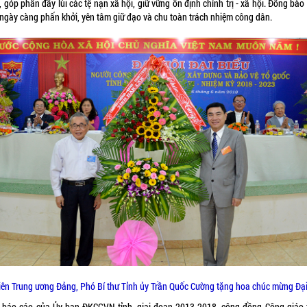
, góp phần đẩy lùi các tệ nạn xã hội, giữ vững ổn định chính trị - xã hội. Đồng bà
 ngày càng phấn khởi, yên tâm giữ đạo và chu toàn trách nhiệm công dân.
iên Trung ương Đảng, Phó Bí thư Tỉnh ủy Trần Quốc Cường tặng hoa chúc mừng Đại
 báo cáo của Ủy ban ĐKCGVN tỉnh, giai đoạn 2013-2018, cộng đồng Công giáo 