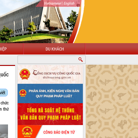
|
Vietnamese
English
IỆP
DU KHÁCH
quốc
viết
 chức
n thứ