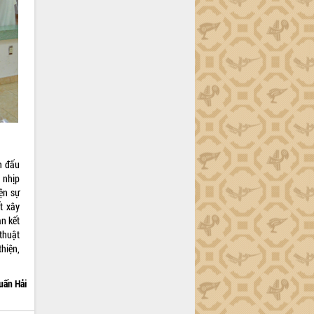
n đấu
 nhịp
ện sự
t xây
n kết
 thuật
hiện,
uấn Hải