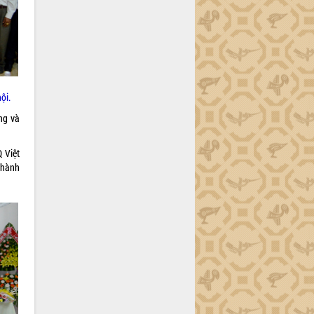
ội.
ng và
 Việt
thành