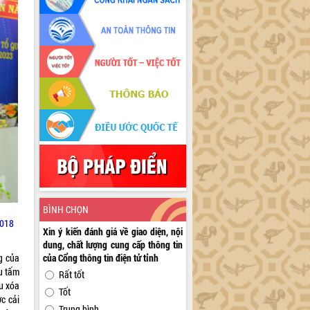
BÌNH CHỌN
2018
Xin ý kiến đánh giá về giao diện, nội
dung, chất lượng cung cấp thông tin
g của
của Cổng thông tin điện tử tỉnh
u tấm
Rất tốt
au xóa
Tốt
c cải
Trung bình