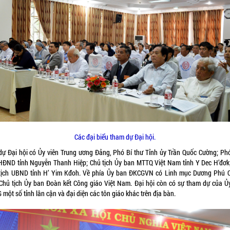
Các đại biểu tham dự Đại hội.
dự Đại hội có Ủy viên Trung ương Đảng, Phó Bí thư Tỉnh ủy Trần Quốc Cường; Ph
 HĐND tỉnh Nguyễn Thanh Hiệp; Chủ tịch Ủy ban MTTQ Việt Nam tỉnh Y Dec H’đơk
tịch UBND tỉnh H’ Yim Kđoh. Về phía Ủy ban ĐKCGVN có Linh mục Dương Phú 
Chủ tịch Ủy ban Đoàn kết Công giáo Việt Nam. Đại hội còn có sự tham dự của Ủ
một số tỉnh lân cận và đại diện các tôn giáo khác trên địa bàn.