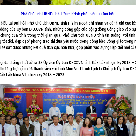
Phó Chủ tịch UBND tỉnh H’Yim Kđoh phát biểu tại Đại hội.
 biểu tại Đại hội, Phó Chủ tịch UBND tỉnh H’Yim Kđoh ghi nhận và đánh giá cao kế
 động của Ủy ban ĐKCGVN tỉnh, những đóng góp của cộng đồng Công giáo vào sự
n chung của tỉnh trong thời gian qua. Phó Chủ tịch UBND tỉnh tin tưởng, với tinh
g tốt đời, đẹp đạo” phong trào thi đua yêu nước trong đồng bào Công giáo trong 
ới sẽ đạt được những kết quả tích cực hơn nữa, góp phần vào sự nghiệp đổi mới củ
hội đã thống nhất cử ra 88 Ủy viên Ủy ban ĐKCGVN tỉnh Đắk Lắk nhiệm kỳ 2018 – 
Thường trực gồm 06 thành viên với Linh Mục Vũ Thanh Lịch là Chủ tịch Ủy ban Đ
 Đắk Lắk khóa VI, nhiệm kỳ 2018 – 2023.