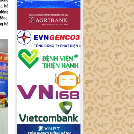
c, hỗ
 đóng
đồng,
ng hộ