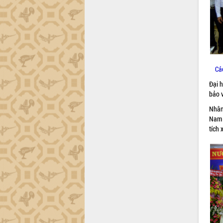
Tháo gỡ những vướng mắc, đẩy mạnh
công tác cải cách thủ tục hành chính
tại Trung tâm Phục vụ hành chính
công tỉnh
Đắk Lắk: Tôn vinh 46 giải pháp tại Hội
thi Sáng tạo Kỹ thuật 2024 - 2025
Cá
Đắk Lắk rà soát, điều chỉnh Đề án 190
về phát triển nuôi trồng thủy sản
Đại 
Phó Chủ tịch UBND tỉnh Đắk Lắk
bảo 
Trương Công Thái kiểm tra thực địa
Nhân
Dự án cao tốc Khánh Hòa - Buôn Ma
Nam 
Thuột
tích 
Định vị cà phê Việt Nam như một “di
sản sống” trong dòng chảy toàn cầu
Xây dựng nông thôn mới: Nâng cao đời
sống người dân từ những mô hình thiết
thực
Quyết liệt tháo gỡ vướng mắc, đẩy
nhanh tiến độ các dự án trọng điểm
trong Khu kinh tế Nam Phú Yên