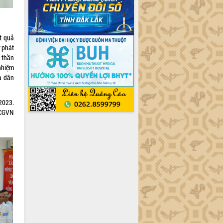
t quả
 phát
 thần
nhiệm
a dân
2023.
KCGVN