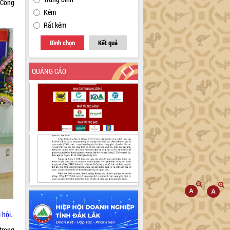
o Công
Kém
Rất kém
Bình chọn
Kết quả
QUẢNG CÁO
 hội.
trong