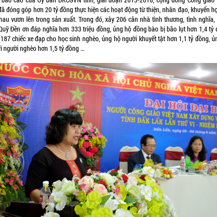
 đã đóng góp hơn 20 tỷ đồng thực hiện các hoạt động từ thiện, nhân đạo, khuyến họ
nhau vươn lên trong sản xuất. Trong đó, xây 206 căn nhà tình thương, tình nghĩa,
Quỹ Đền ơn đáp nghĩa hơn 333 triệu đồng, ủng hộ đồng bào bị bão lụt hơn 1,4 tỷ 
 187 chiếc xe đạp cho học sinh nghèo, ủng hộ người khuyết tật hơn 1,1 tỷ đồng, ủ
vì người nghèo hơn 1,5 tỷ đồng …