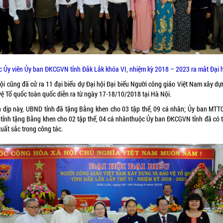
c Ủy viên Ủy ban ĐKCGVN tỉnh Đắk Lắk khóa VI, nhiệm kỳ 2018 – 2023 ra mắt Đại h
hội cũng đã cử ra 11 đại biểu dự Đại hội Đại biểu Người công giáo Việt Nam xây dự
vệ Tổ quốc toàn quốc diễn ra từ ngày 17-18/10/2018 tại Hà Nội.
 dịp này, UBND tỉnh đã tặng Bằng khen cho 03 tập thể, 09 cá nhân; Ủy ban MTTQ
tỉnh tặng Bằng khen cho 02 tập thể, 04 cá nhânthuộc Ủy ban ĐKCGVN tỉnh đã có 
xuất sắc trong công tác.