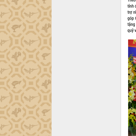
phá cơ chế - Hợp tác công tư
tỉnh
Đề án 06 tạo bước ngoặt đột phá trong
trợ 
cải cách hành chính tỉnh Đắk Lắk
góp 
Kết nối tour, đẩy mạnh chuyển đổi số
tặng
để phát triển du lịch Đắk Lắk
quỹ 
Khởi động Dự án Đầu tư xây dựng hạ
tầng kỹ thuật Cụm công nghiệp Tân
Tiến
Gặp mặt các cơ quan báo chí nhân Kỷ
niệm 101 năm Ngày Báo chí Cách
mạng Việt Nam
Đắk Lắk sơ kết 4 năm triển khai thực
hiện Đề án 06 của Chính phủ
Họp báo thông tin về Hội nghị Công bố
Quy hoạch và Xúc tiến đầu tư tỉnh Đắk
Lắk
Khơi thông điểm nghẽn, đẩy nhanh
giải ngân vốn khắc phục thiên tai
HĐND tỉnh thông qua điều chỉnh Quy
hoạch tỉnh thời kỳ 2021-2030