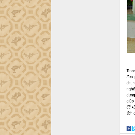
Hòn Yến phát triển du lịch gắn với bảo
tồn biển
Lấy ý kiến điều chỉnh Quy hoạch tỉnh
Đắk Lắk thời kỳ 2021-2030, tầm nhìn
đến năm 2050
Phát động chiến dịch 30 ngày đêm
giải phóng mặt bằng Tuyến đường bộ
ven biển
Đắk Lắk nỗ lực thúc đẩy tăng trưởng
kinh tế từ 10% trở lên trong Quý
II/2026
Tron
Đắk Lắk ký kết thỏa thuận hợp tác về
đưa 
chuyển đổi số giai đoạn 2026 – 2030
chun
với Tập đoàn Bưu chính Viễn thông
nghi
Việt Nam
dựng
Thứ trưởng Bộ Y tế làm việc với tỉnh
giúp 
Đắk Lắk về phát triển nhân lực y tế
để x
cho trạm y tế cấp xã
tích
Du lịch Đắk Lắk nâng tầm trải nghiệm
du khách thông qua Hệ thống cơ sở dữ
liệu và Bản đồ số