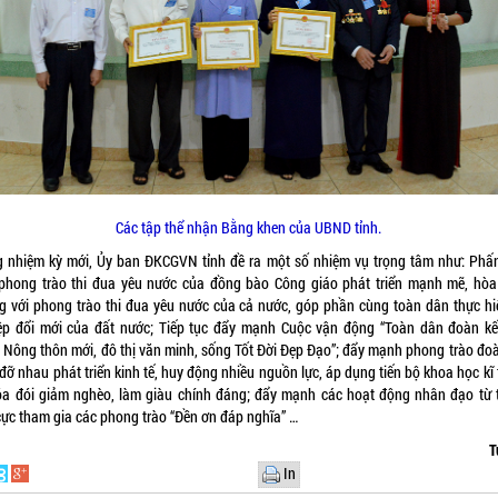
Các tập thể nhận Bằng khen của UBND tỉnh.
g nhiệm kỳ mới, Ủy ban ĐKCGVN tỉnh đề ra một số nhiệm vụ trọng tâm như: Phấ
phong trào thi đua yêu nước của đồng bào Công giáo phát triển mạnh mẽ, hòa
g với phong trào thi đua yêu nước của cả nước, góp phần cùng toàn dân thực hi
ệp đổi mới của đất nước; Tiếp tục đẩy mạnh Cuộc vận động “Toàn dân đoàn kế
 Nông thôn mới, đô thị văn minh, sống Tốt Đời Đẹp Đạo”; đẩy mạnh phong trào đoà
đỡ nhau phát triển kinh tế, huy động nhiều nguồn lực, áp dụng tiến bộ khoa học kĩ
óa đói giảm nghèo, làm giàu chính đáng; đẩy mạnh các hoạt động nhân đạo từ t
 cực tham gia các phong trào “Đền ơn đáp nghĩa” …
T
In