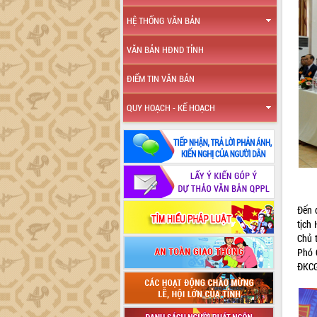
HỆ THỐNG VĂN BẢN
VĂN BẢN HĐND TỈNH
ĐIỂM TIN VĂN BẢN
QUY HOẠCH - KẾ HOẠCH
Đến 
tịch
Chủ 
Phó 
ĐKCG 