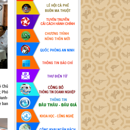
ó Chủ
; Phó
Oanh-
y ban