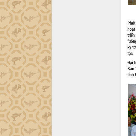
Hội thảo góp ý hồ sơ điều chỉnh quy
hoạch tỉnh Đắk Lắk thời kỳ 2021-2030,
tầm nhìn đến năm 2050
Nâng cao hiệu quả hoạt động của các
Phát
doanh nghiệp nhà nước
hoạt
Hội nghị triển khai kết nối mạng
triể
truyền số liệu chuyên dùng phục vụ cơ
“Sốn
quan Đảng, Nhà nước
kỳ t
tộc.
Lễ phát động chuỗi hoạt động chung
tay làm sạch môi trường
Đại 
Xã Ea Kar bước chuyển mình trong
Ban 
công tác cải cách hành chính mô hình
tỉnh
mới
UBND tỉnh họp báo định kỳ tháng 4
năm 2026
Hội thảo khoa học “Giải pháp thúc đẩy
phát triển nền kinh tế xanh tại tỉnh
Đắk Lắk”
Tăng cường giám sát, đôn đốc thực
hiện nhiệm vụ quản lý tài sản công
hàng tuần