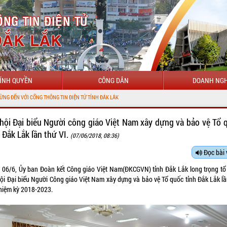
ÍNH QUYỀN
CÔNG DÂN
DOANH NGH
ỆN TỬ TỈNH ĐẮK LẮK
 hội Đại biểu Người công giáo Việt Nam xây dựng và bảo vệ Tổ 
h Đắk Lắk lần thứ VI.
(07/06/2018, 08:36)
Đọc bài 
 06/6, Ủy ban Đoàn kết Công giáo Việt Nam(ĐKCGVN) tỉnh Đắk Lắk long trọng tổ
hội Đại biểu Người Công giáo Việt Nam xây dựng và bảo vệ Tổ quốc tỉnh Đắk Lắk lầ
nhiệm kỳ 2018-2023.