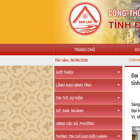
TRANG CHỦ
CH
Thứ năm, 06/08/2026
CHÀO MỪNG ĐẾN VỚI CỔNG THÔNG TIN ĐI
GIỚI THIỆU
Đại
tỉn
LÃNH ĐẠO UBND TỈNH
TIN TỨC SỰ KIỆN
Sáng
Đại 
SỞ, BAN, NGÀNH
VI, 
UBND CÁC XÃ, PHƯỜNG
THÔNG TIN CHỈ ĐẠO ĐIỀU HÀNH