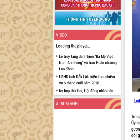
VIDEO
Loading the player...
Lễ truy tặng danh hiệu “Bà Mẹ Việt
Nam Anh hùng” và trao Huân chương
Lao động
UBND tỉnh Đắk Lắk triển khai nhiệm
vụ 6 tháng cuối năm 2026
Kỳ họp thứ Hai, Hội đồng nhân dân
tỉnh khóa XI quyết nghị nhiều nội dung
Lin
quan trọng
ALBUM ẢNH
Bí thư Tỉnh ủy Lương Nguyễn Minh
Tron
Triết thăm, tặng quà người có công với
Ủy b
cách mạng
gương
Rà soát, hoàn thiện hệ thống thiết chế
đói 
văn hóa, thể thao đáp ứng yêu cầu