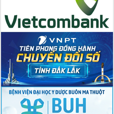
Đẩy nhanh công tác khắc phục, ổn
định đời sống Nhân dân sau bão số 13
Bí thư Tỉnh ủy Lương Nguyễn Minh
Triết dự Ngày hội đại đoàn kết tại
Buôn Đăk Tuôr, xã Cư Pui
Khởi công xây dựng Trường Phổ thông
nội trú liên cấp tiểu học và THCS xã Ia
Rvê
Phó Thủ tướng Chính phủ Mai Văn
Chính chia sẻ, động viên người dân
chịu ảnh hưởng nặng từ bão số 13
Chủ tịch UBND tỉnh kiểm tra công tác
phòng, chống bão số 13 tại các địa
bàn xung yếu
Tập trung đẩy nhanh giải ngân nguồn
vốn các chương trình mục tiêu quốc
gia
Xã Ea H'leo giữ vững và nâng cao chất
lượng các tiêu chí nông thôn mới
Công bố quyết định của Ban Thường
vụ Tỉnh ủy về công tác cán bộ