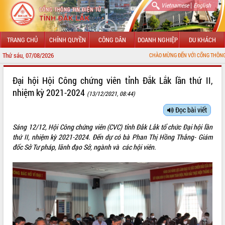
|
Vietnamese
English
TRANG CHỦ
CHÍNH QUYỀN
CÔNG DÂN
DOANH NGHIỆP
DU KHÁCH
Thứ sáu, 07/08/2026
CHÀO MỪNG ĐẾN VỚI CỔNG THÔNG TIN ĐIỆN TỬ TỈNH 
GIỚI THIỆU
Đại hội Hội Công chứng viên tỉnh Đắk Lắk lần thứ II,
nhiệm kỳ 2021-2024
(13/12/2021, 08:44)
LÃNH ĐẠO UBND TỈNH
Đọc bài viết
TIN TỨC SỰ KIỆN
Sáng 12/12, Hội Công chứng viên (CVC) tỉnh Đắk Lắk tổ chức Đại hội lần
SỞ, BAN, NGÀNH
thứ II, nhiệm kỳ 2021-2024. Đến dự có bà Phan Thị Hồng Thắng- Giám
đốc Sở Tư pháp, lãnh đạo Sở, ngành và các hội viên.
UBND CÁC XÃ, PHƯỜNG
THÔNG TIN CHỈ ĐẠO ĐIỀU HÀNH
HỆ THỐNG VĂN BẢN
VĂN BẢN HĐND TỈNH