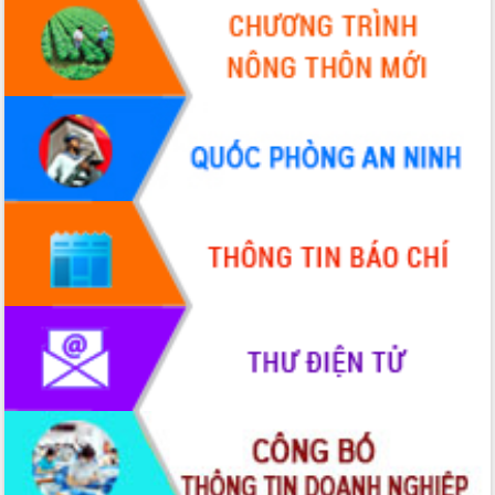
Xây dựng nền hành chính số đồng
hành cùng nông dân dân, doanh nghiệp
Giai đoạn 2026-2030, Đắk Lắk phấn
đấu có 77% xã đạt chuẩn nông thôn
mới
Chuyển đổi số 'mở đường' cho nông
nghiệp Đắk Lắk tăng trưởng bứt phá
Triển khai đồng bộ đo đạc, lập hồ sơ
địa chính, hoàn thiện cơ sở dữ liệu đất
đai
Ứng dụng sinh trắc học - Bước tiến
trong hành trình chuyển đổi số tại Đắk
Lắk
Đắk Lắk nâng cao hiệu quả công tác
Đảng từ Sổ tay đảng viên điện tử
Đắk Lắk đẩy mạnh nuôi biển công
nghệ, hướng tới phát triển thủy sản
bền vững
Tập huấn nâng cao năng lực triển khai
chuyển đổi số cho cán bộ, công chức