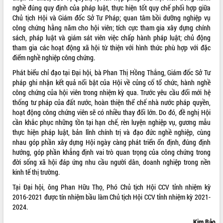
Quy hoạch và Xúc tiến đầu tư tỉnh Đắk
nghề đúng quy định của pháp luật, thực hiện tốt quy chế phối hợp giữa
Lắk
Chủ tịch Hội và Giám đốc Sở Tư Pháp; quan tâm bồi dưỡng nghiệp vụ
Khơi thông điểm nghẽn, đẩy nhanh
công chứng hằng năm cho hội viên; tích cực tham gia xây dựng chính
giải ngân vốn khắc phục thiên tai
sách, pháp luật và giám sát viên việc chấp hành pháp luật; chủ động
HĐND tỉnh thông qua điều chỉnh Quy
tham gia các hoạt động xã hội từ thiện với hình thức phù hợp với đặc
hoạch tỉnh thời kỳ 2021-2030
điểm nghề nghiệp công chứng.
Hội thảo góp ý hồ sơ điều chỉnh quy
Phát biểu chỉ đạo tại Đại hội, bà Phan Thị Hồng Thắng, Giám đốc Sở Tư
hoạch tỉnh Đắk Lắk thời kỳ 2021-2030,
pháp ghi nhận kết quả nổi bật của Hội về củng cố tổ chức, hành nghề
tầm nhìn đến năm 2050
công chứng của hội viên trong nhiệm kỳ qua. Trước yêu cầu đổi mới hệ
Nâng cao hiệu quả hoạt động của các
thống tư pháp của đất nước, hoàn thiện thể chế nhà nước pháp quyền,
doanh nghiệp nhà nước
hoạt động công chứng viên sẽ có nhiều thay đổi lớn. Do đó, đề nghị Hội
cần khắc phục những tồn tại hạn chế, rèn luyện nghiệp vụ, gương mẫu
Hội nghị triển khai kết nối mạng
thực hiện pháp luật, bản lĩnh chính trị và đạo đức nghề nghiệp, cùng
truyền số liệu chuyên dùng phục vụ cơ
nhau góp phần xây dựng Hội ngày càng phát triển ổn định, đúng định
quan Đảng, Nhà nước
hướng, góp phần khẳng định vai trò quan trọng của công chứng trong
Lễ phát động chuỗi hoạt động chung
đời sống xã hội đáp ứng nhu cầu người dân, doanh nghiệp trong nền
tay làm sạch môi trường
kinh tế thị trường.
Xã Ea Kar bước chuyển mình trong
Tại Đại hội, ông Phan Hữu Thọ, Phó Chủ tịch Hội CCV tỉnh nhiệm kỳ
công tác cải cách hành chính mô hình
2016-2021 được tín nhiệm bầu làm Chủ tịch Hội CCV tỉnh nhiệm kỳ 2021-
mới
2024.
UBND tỉnh họp báo định kỳ tháng 4
năm 2026
Kim Bảo