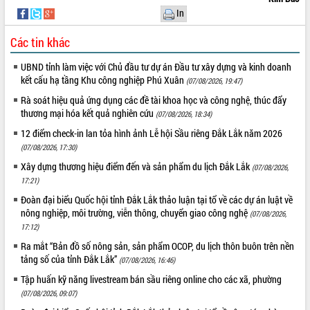
In
Hội thảo khoa học “Giải pháp thúc đẩy
phát triển nền kinh tế xanh tại tỉnh
Các tin khác
Đắk Lắk”
Tăng cường giám sát, đôn đốc thực
UBND tỉnh làm việc với Chủ đầu tư dự án Đầu tư xây dựng và kinh doanh
hiện nhiệm vụ quản lý tài sản công
kết cấu hạ tầng Khu công nghiệp Phú Xuân
(07/08/2026, 19:47)
hàng tuần
Rà soát hiệu quả ứng dụng các đề tài khoa học và công nghệ, thúc đẩy
Tháo gỡ những vướng mắc, đẩy mạnh
thương mại hóa kết quả nghiên cứu
(07/08/2026, 18:34)
công tác cải cách thủ tục hành chính
tại Trung tâm Phục vụ hành chính
12 điểm check-in lan tỏa hình ảnh Lễ hội Sầu riêng Đắk Lắk năm 2026
công tỉnh
(07/08/2026, 17:30)
Đắk Lắk: Tôn vinh 46 giải pháp tại Hội
Xây dựng thương hiệu điểm đến và sản phẩm du lịch Đắk Lắk
(07/08/2026,
thi Sáng tạo Kỹ thuật 2024 - 2025
17:21)
Đắk Lắk rà soát, điều chỉnh Đề án 190
Đoàn đại biểu Quốc hội tỉnh Đắk Lắk thảo luận tại tổ về các dự án luật về
về phát triển nuôi trồng thủy sản
nông nghiệp, môi trường, viễn thông, chuyển giao công nghệ
(07/08/2026,
Phó Chủ tịch UBND tỉnh Đắk Lắk
17:12)
Trương Công Thái kiểm tra thực địa
Ra mắt “Bản đồ số nông sản, sản phẩm OCOP, du lịch thôn buôn trên nền
Dự án cao tốc Khánh Hòa - Buôn Ma
tảng số của tỉnh Đắk Lắk”
(07/08/2026, 16:46)
Thuột
Tập huấn kỹ năng livestream bán sầu riêng online cho các xã, phường
Định vị cà phê Việt Nam như một “di
(07/08/2026, 09:07)
sản sống” trong dòng chảy toàn cầu