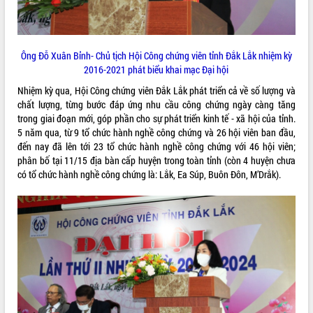
VIDEO
Ông Đỗ Xuân Bỉnh- Chủ tịch Hội Công chứng viên tỉnh Đắk Lắk nhiệm kỳ
2016-2021 phát biểu khai mạc Đại hội
Nhiệm kỳ qua, Hội Công chứng viên Đắk Lắk phát triển cả về số lượng và
chất lượng, từng bước đáp ứng nhu cầu công chứng ngày càng tăng
trong giai đoạn mới, góp phần cho sự phát triển kinh tế - xã hội của tỉnh.
5 năm qua, từ 9 tổ chức hành nghề công chứng và 26 hội viên ban đầu,
đến nay đã lên tới 23 tổ chức hành nghề công chứng với 46 hội viên;
Khám bệnh, cấp phát thuốc miễn phí
phân bố tại 11/15 địa bàn cấp huyện trong toàn tỉnh (còn 4 huyện chưa
và tặng quà người dân xã Cư Pui
có tổ chức hành nghề công chứng là: Lắk, Ea Súp, Buôn Đôn, M’Drắk).
Hội nghị UBND tỉnh Đắk Lắk thường kỳ
tháng 7/2026
Lễ truy tặng danh hiệu “Bà Mẹ Việt
Nam Anh hùng” và trao Huân chương
Lao động
ALBUM ẢNH
UBND tỉnh Đắk Lắk triển khai nhiệm
vụ 6 tháng cuối năm 2026
Kỳ họp thứ Hai, Hội đồng nhân dân
tỉnh khóa XI quyết nghị nhiều nội dung