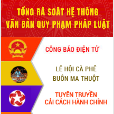
Thứ trưởng Bộ Y tế làm việc với tỉnh
Đắk Lắk về phát triển nhân lực y tế
cho trạm y tế cấp xã
Du lịch Đắk Lắk nâng tầm trải nghiệm
du khách thông qua Hệ thống cơ sở dữ
liệu và Bản đồ số
Tập huấn ứng dụng trí tuệ nhân tạo (AI)
trong thương mại điện tử năm 2026
Đoàn đại biểu Quốc hội tỉnh Đắk Lắk
trao đổi thông tin trước Kỳ họp thứ
nhất, Quốc hội khóa XVI
Quyết liệt cải cách hành chính, khơi
thông nguồn lực phát triển
Nâng cao hiệu lực, hiệu quả HĐND
tỉnh thông qua hiện đại hóa hành chính
Xã Ea Phê gắn cải cách hành chính với
chuyển đổi số
Phó Chủ tịch Thường trực UBND tỉnh
Hồ Thị Nguyên Thảo làm việc tại Trung
tâm Phục vụ hành chính công xã Ea
Phê