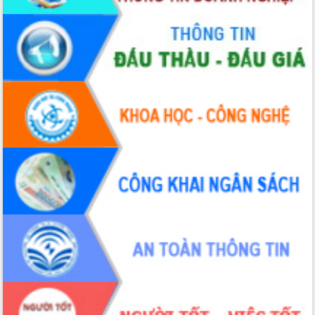
cấp xã
Đắk Lắk phát động hưởng ứng Ngày
Quyền của người tiêu dùng Việt Nam
2026
Đẩy mạnh cải cách hành chính, quyết
tâm đạt được mục tiêu tăng trưởng
hai con số trong năm 2026
Tổ chức trang trọng Lễ hội Đền thờ
Lương Văn Chánh năm 2026
Phó Bí thư Tỉnh ủy Đắk Lắk Đỗ Hữu
Huy giữ chức Bí thư Đảng ủy Ủy Ban
Nhân dân tỉnh
Bệnh án điện tử thúc đẩy chuyển đổi
số y tế tại Đắk Lắk
Chuyển đổi số thư viện: Mở rộng
không gian tri thức trong thời đại số
Đánh giá, rút kinh nghiệm công tác tổ
chức diễn tập trước ngày bầu cử
Chương trình “Gặp gỡ hữu nghị –
Friendship Meeting New Year 2026”