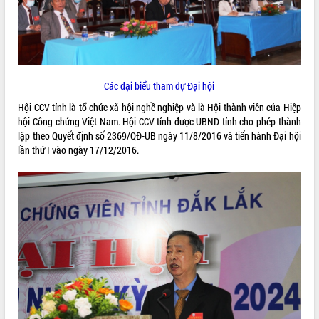
ĐIỂM TIN VĂN BẢN
QUY HOẠCH - KẾ HOẠCH
Các đại biểu tham dự Đại hội
Hội CCV tỉnh là tổ chức xã hội nghề nghiệp và là Hội thành viên của Hiệp
hội Công chứng Việt Nam. Hội CCV tỉnh được UBND tỉnh cho phép thành
lập theo Quyết định số 2369/QĐ-UB ngày 11/8/2016 và tiến hành Đại hội
lần thứ I vào ngày 17/12/2016.