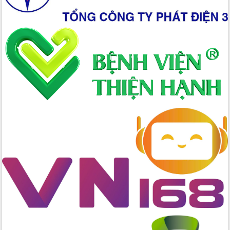
trong phòng chống tảo hôn và hôn
nhân cận huyết thống
Nông sản Tây Nguyên thu hút doanh
nghiệp nước ngoài
Đắk Lắk định vị thương hiệu du lịch
“Biển – Rừng – Cà phê” trong không
gian phát triển mới
Hội nghị chia sẻ kinh nghiệm, chuyển
giao kỹ thuật y tế, định hướng phát
triển chuyên sâu đến 2030
Chuyển đổi số mở ra không gian phát
triển trong lĩnh vực văn hóa, du lịch
Công bố quyết định của Ban Thường
vụ Tỉnh ủy về công tác cán bộ.
Thủ tướng Phạm Minh Chính: Khẩn
trương tái thiết cuộc sống người dân
sau thiên tai
Tập trung nâng cao chất lượng, tổ
chức sản xuất sầu riêng theo hướng
bền vững