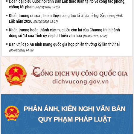
Đoàn đại biểu Quốc hội tỉnh Đắk Lắk thảo luận tại tổ về công tác phòng,
Xây dựng nông thôn mới: Nâng cao đời
chống tội phạm
(06/08/2026, 18:32)
sống người dân từ những mô hình thiết
thực
Khẩn trương rà soát, hoàn thiện công tác tổ chức Lễ hội Sầu riêng Đắk
Lắk năm 2026
Quyết liệt tháo gỡ vướng mắc, đẩy
(06/08/2026, 18:27)
nhanh tiến độ các dự án trọng điểm
Khẩn trương hoàn thành các mục tiêu còn lại của Chương trình hành
trong Khu kinh tế Nam Phú Yên
động số 14 của Tỉnh ủy về phát triển văn hóa
(06/08/2026, 17:30)
Hòn Yến phát triển du lịch gắn với bảo
Ban Chỉ đạo An ninh mạng quốc gia họp phiên thường kỳ lần thứ hai
tồn biển
(06/08/2026, 14:06)
Lấy ý kiến điều chỉnh Quy hoạch tỉnh
Đắk Lắk thời kỳ 2021-2030, tầm nhìn
đến năm 2050
Phát động chiến dịch 30 ngày đêm
giải phóng mặt bằng Tuyến đường bộ
ven biển
Đắk Lắk nỗ lực thúc đẩy tăng trưởng
kinh tế từ 10% trở lên trong Quý
II/2026
Đắk Lắk ký kết thỏa thuận hợp tác về
chuyển đổi số giai đoạn 2026 – 2030
với Tập đoàn Bưu chính Viễn thông
Việt Nam