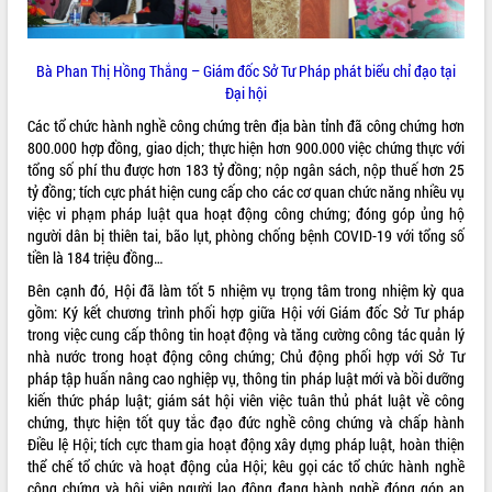
quan trọng
Bí thư Tỉnh ủy Lương Nguyễn Minh
Triết thăm, tặng quà người có công với
Bà Phan Thị Hồng Thắng – Giám đốc Sở Tư Pháp phát biểu chỉ đạo tại
cách mạng
Đại hội
Rà soát, hoàn thiện hệ thống thiết chế
Các tổ chức hành nghề công chứng trên địa bàn tỉnh đã công chứng hơn
văn hóa, thể thao đáp ứng yêu cầu
LIÊN KẾT WEB
800.000 hợp đồng, giao dịch; thực hiện hơn 900.000 việc chứng thực với
phát triển mới
tổng số phí thu được hơn 183 tỷ đồng; nộp ngân sách, nộp thuế hơn 25
Thường trực HĐND tỉnh Đắk Lắk gặp
tỷ đồng; tích cực phát hiện cung cấp cho các cơ quan chức năng nhiều vụ
mặt Đoàn chuyên gia y tế TP. Hồ Chí
việc vi phạm pháp luật qua hoạt động công chứng; đóng góp ủng hộ
Minh
người dân bị thiên tai, bão lụt, phòng chống bệnh COVID-19 với tổng số
THỐNG KÊ TRUY CẬP
tiền là 184 triệu đồng…
Lễ truy điệu và an táng hài cốt liệt sĩ
tại Nghĩa trang Liệt sĩ xã Sơn Hòa
Hôm nay:
9921
Bên cạnh đó, Hội đã làm tốt 5 nhiệm vụ trọng tâm trong nhiệm kỳ qua
Bàn giải pháp tháo gỡ khó khăn trong
gồm: Ký kết chương trình phối hợp giữa Hội với Giám đốc Sở Tư pháp
Tất cả:
66055244
xuất khẩu sầu riêng và triển khai quy
trong việc cung cấp thông tin hoạt động và tăng cường công tác quản lý
định EUDR
nhà nước trong hoạt động công chứng; Chủ động phối hợp với Sở Tư
pháp tập huấn nâng cao nghiệp vụ, thông tin pháp luật mới và bồi dưỡng
Thứ trưởng Bộ Nông nghiệp và Môi
kiến thức pháp luật; giám sát hội viên việc tuân thủ phát luật về công
trường Nguyễn Hoàng Hiệp khảo sát
chứng, thực hiện tốt quy tắc đạo đức nghề công chứng và chấp hành
vùng trồng và doanh nghiệp đóng gói
Điều lệ Hội; tích cực tham gia hoạt động xây dựng pháp luật, hoàn thiện
sầu riêng tại Đắk Lắk
thể chế tổ chức và hoạt động của Hội; kêu gọi các tổ chức hành nghề
Trình diễn nghệ thuật chế biến các
công chứng và hội viên người lao động đang hành nghề đóng góp an