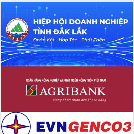
tác bầu cử tỉnh Đắk Lắk
Hội nghị Báo cáo viên Trung ương
tháng 01/2026
Phó Thủ tướng Hồ Quốc Dũng đánh giá
cao kết quả Chiến dịch Quang Trung
tại Đắk Lắk
Hội nghị Ban Chấp hành Đảng bộ tỉnh
Đắk Lắk lần thứ 2 (mở rộng)
Tập trung giải phóng mặt bằng, đẩy
nhanh tiến độ Tuyến đường bộ ven
biển
Gỡ khó, khởi công xây dựng, sửa chữa
toàn bộ nhà ở cho hộ dân đúng tiến độ
đề ra
UBND tỉnh Đắk Lắk tổng kết công tác
quốc phòng, quân sự địa phương năm
2025
Tập trung triển khai quyết liệt, đồng bộ
các giải pháp nhằm thực hiện hiệu quả
các nhiệm vụ đề ra năm 2025
Phát huy vai trò của người có uy tín