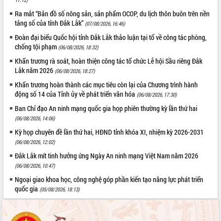
phát triển mới
Ra mắt “Bản đồ số nông sản, sản phẩm OCOP, du lịch thôn buôn trên nền
Thường trực HĐND tỉnh Đắk Lắk gặp
tảng số của tỉnh Đắk Lắk”
(07/08/2026, 16:46)
mặt Đoàn chuyên gia y tế TP. Hồ Chí
Đoàn đại biểu Quốc hội tỉnh Đắk Lắk thảo luận tại tổ về công tác phòng,
Minh
chống tội phạm
THỐNG KÊ TRUY CẬP
(06/08/2026, 18:32)
Lễ truy điệu và an táng hài cốt liệt sĩ
Khẩn trương rà soát, hoàn thiện công tác tổ chức Lễ hội Sầu riêng Đắk
tại Nghĩa trang Liệt sĩ xã Sơn Hòa
Hôm nay:
9055
Lắk năm 2026
(06/08/2026, 18:27)
Bàn giải pháp tháo gỡ khó khăn trong
Tất cả:
66054378
Khẩn trương hoàn thành các mục tiêu còn lại của Chương trình hành
xuất khẩu sầu riêng và triển khai quy
động số 14 của Tỉnh ủy về phát triển văn hóa
định EUDR
(06/08/2026, 17:30)
Thứ trưởng Bộ Nông nghiệp và Môi
Ban Chỉ đạo An ninh mạng quốc gia họp phiên thường kỳ lần thứ hai
trường Nguyễn Hoàng Hiệp khảo sát
(06/08/2026, 14:06)
vùng trồng và doanh nghiệp đóng gói
Kỳ họp chuyên đề lần thứ hai, HĐND tỉnh khóa XI, nhiệm kỳ 2026-2031
sầu riêng tại Đắk Lắk
(06/08/2026, 12:02)
Trình diễn nghệ thuật chế biến các
Đắk Lắk mít tinh hưởng ứng Ngày An ninh mạng Việt Nam năm 2026
món ăn từ sầu riêng
(06/08/2026, 10:47)
Đắk Lắk công bố Quy hoạch và xúc
Ngoại giao khoa học, công nghệ góp phần kiến tạo năng lực phát triển
tiến đầu tư tỉnh
quốc gia
(05/08/2026, 18:13)
Ngành cá ngừ Đắk Lắk chủ động thích
ứng để giữ vững thị trường xuất khẩu
Diễn đàn Kinh tế tư nhân Việt Nam đột