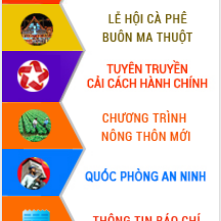
Hội thảo góp ý hồ sơ điều chỉnh quy
hoạch tỉnh Đắk Lắk thời kỳ 2021-2030,
tầm nhìn đến năm 2050
Nâng cao hiệu quả hoạt động của các
doanh nghiệp nhà nước
Hội nghị triển khai kết nối mạng
truyền số liệu chuyên dùng phục vụ cơ
quan Đảng, Nhà nước
Lễ phát động chuỗi hoạt động chung
tay làm sạch môi trường
Xã Ea Kar bước chuyển mình trong
công tác cải cách hành chính mô hình
mới
UBND tỉnh họp báo định kỳ tháng 4
năm 2026
Hội thảo khoa học “Giải pháp thúc đẩy
phát triển nền kinh tế xanh tại tỉnh
Đắk Lắk”
Tăng cường giám sát, đôn đốc thực
hiện nhiệm vụ quản lý tài sản công
hàng tuần