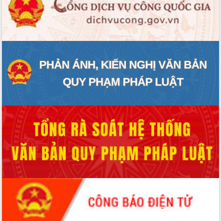
phá cơ chế - Hợp tác công tư
Đề án 06 tạo bước ngoặt đột phá trong
cải cách hành chính tỉnh Đắk Lắk
Kết nối tour, đẩy mạnh chuyển đổi số
để phát triển du lịch Đắk Lắk
Khởi động Dự án Đầu tư xây dựng hạ
tầng kỹ thuật Cụm công nghiệp Tân
Tiến
Gặp mặt các cơ quan báo chí nhân Kỷ
niệm 101 năm Ngày Báo chí Cách
mạng Việt Nam
Đắk Lắk sơ kết 4 năm triển khai thực
hiện Đề án 06 của Chính phủ
Họp báo thông tin về Hội nghị Công bố
Quy hoạch và Xúc tiến đầu tư tỉnh Đắk
Lắk
Khơi thông điểm nghẽn, đẩy nhanh
giải ngân vốn khắc phục thiên tai
HĐND tỉnh thông qua điều chỉnh Quy
hoạch tỉnh thời kỳ 2021-2030