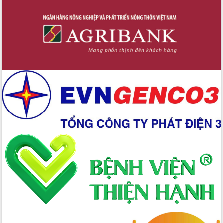
hai con số trong năm 2026
Tổ chức trang trọng Lễ hội Đền thờ
Lương Văn Chánh năm 2026
Phó Bí thư Tỉnh ủy Đắk Lắk Đỗ Hữu
Huy giữ chức Bí thư Đảng ủy Ủy Ban
Nhân dân tỉnh
Bệnh án điện tử thúc đẩy chuyển đổi
số y tế tại Đắk Lắk
Chuyển đổi số thư viện: Mở rộng
không gian tri thức trong thời đại số
Đánh giá, rút kinh nghiệm công tác tổ
chức diễn tập trước ngày bầu cử
Chương trình “Gặp gỡ hữu nghị –
Friendship Meeting New Year 2026”
Bầu cử Quốc hội và HĐND: Cử tri Đắk
Lắk gửi gắm niềm tin, kỳ vọng vào lá
phiếu
Đắk Lắk sẵn sàng các điều kiện cho
Ngày hội bầu cử đại biểu Quốc hội
khóa XVI và HĐND các cấp nhiệm kỳ