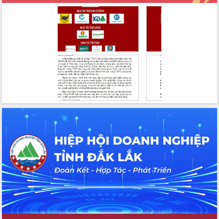
Chuyển đổi số 'mở đường' cho nông
nghiệp Đắk Lắk tăng trưởng bứt phá
Triển khai đồng bộ đo đạc, lập hồ sơ
địa chính, hoàn thiện cơ sở dữ liệu đất
đai
Ứng dụng sinh trắc học - Bước tiến
trong hành trình chuyển đổi số tại Đắk
Lắk
Đắk Lắk nâng cao hiệu quả công tác
Đảng từ Sổ tay đảng viên điện tử
Đắk Lắk đẩy mạnh nuôi biển công
nghệ, hướng tới phát triển thủy sản
bền vững
Tập huấn nâng cao năng lực triển khai
chuyển đổi số cho cán bộ, công chức
cấp xã
Đắk Lắk phát động hưởng ứng Ngày
Quyền của người tiêu dùng Việt Nam
2026
Đẩy mạnh cải cách hành chính, quyết
tâm đạt được mục tiêu tăng trưởng