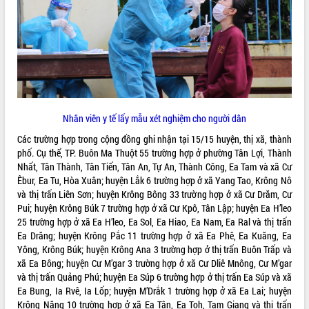
ĐIỂM TIN VĂN BẢN
QUY HOẠCH - KẾ HOẠCH
Nhân viên y tế lấy mẫu xét nghiệm cho người dân
Các trường hợp trong cộng đồng ghi nhận tại 15/15 huyện, thị xã, thành
phố. Cụ thể, TP. Buôn Ma Thuột 55 trường hợp ở phường Tân Lợi, Thành
Nhất, Tân Thành, Tân Tiến, Tân An, Tự An, Thành Công, Ea Tam và xã Cư
Êbur, Ea Tu, Hòa Xuân; huyện Lắk 6 trường hợp ở xã Yang Tao, Krông Nô
và thị trấn Liên Sơn; huyện Krông Bông 33 trường hợp ở xã Cư Drăm, Cư
Pui; huyện Krông Búk 7 trường hợp ở xã Cư Kpô, Tân Lập; huyện Ea H’leo
25 trường hợp ở xã Ea H’leo, Ea Sol, Ea Hiao, Ea Nam, Ea Ral và thị trấn
Ea Drăng; huyện Krông Pắc 11 trường hợp ở xã Ea Phê, Ea Kuăng, Ea
Yông, Krông Búk; huyện Krông Ana 3 trường hợp ở thị trấn Buôn Trấp và
xã Ea Bông; huyện Cư M’gar 3 trường hợp ở xã Cư Dliê Mnông, Cư M’gar
và thị trấn Quảng Phú; huyện Ea Súp 6 trường hợp ở thị trấn Ea Súp và xã
Ea Bung, Ia Rvê, Ia Lốp; huyện M’Drắk 1 trường hợp ở xã Ea Lai; huyện
Krông Năng 10 trường hợp ở xã Ea Tân, Ea Toh, Tam Giang và thị trấn