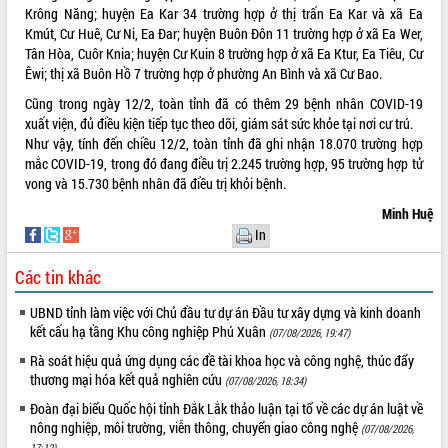
Krông Năng; huyện Ea Kar 34 trường hợp ở thị trấn Ea Kar và xã Ea
VIDEO
Kmút, Cư Huê, Cư Ni, Ea Đar; huyện Buôn Đôn 11 trường hợp ở xã Ea Wer,
Tân Hòa, Cuôr Knia; huyện Cư Kuin 8 trường hợp ở xã Ea Ktur, Ea Tiêu, Cư
Loading the player...
Êwi; thị xã Buôn Hồ 7 trường hợp ở phường An Bình và xã Cư Bao.
Khám bệnh, cấp phát thuốc miễn phí
Cũng trong ngày 12/2, toàn tỉnh đã có thêm 29 bệnh nhân COVID-19
và tặng quà người dân xã Cư Pui
xuất viện, đủ điều kiện tiếp tục theo dõi, giám sát sức khỏe tại nơi cư trú.
Hội nghị UBND tỉnh Đắk Lắk thường kỳ
Như vậy, tính đến chiều 12/2, toàn tỉnh đã ghi nhận 18.070 trường hợp
tháng 7/2026
mắc COVID-19, trong đó đang điều trị 2.245 trường hợp, 95 trường hợp tử
vong và 15.730 bệnh nhân đã điều trị khỏi bệnh.
Lễ truy tặng danh hiệu “Bà Mẹ Việt
Nam Anh hùng” và trao Huân chương
Minh Huệ
Lao động
In
ALBUM ẢNH
UBND tỉnh Đắk Lắk triển khai nhiệm
vụ 6 tháng cuối năm 2026
Các tin khác
Kỳ họp thứ Hai, Hội đồng nhân dân
UBND tỉnh làm việc với Chủ đầu tư dự án Đầu tư xây dựng và kinh doanh
tỉnh khóa XI quyết nghị nhiều nội dung
kết cấu hạ tầng Khu công nghiệp Phú Xuân
(07/08/2026, 19:47)
quan trọng
Rà soát hiệu quả ứng dụng các đề tài khoa học và công nghệ, thúc đẩy
Bí thư Tỉnh ủy Lương Nguyễn Minh
thương mại hóa kết quả nghiên cứu
Triết thăm, tặng quà người có công với
(07/08/2026, 18:34)
cách mạng
Đoàn đại biểu Quốc hội tỉnh Đắk Lắk thảo luận tại tổ về các dự án luật về
Rà soát, hoàn thiện hệ thống thiết chế
nông nghiệp, môi trường, viễn thông, chuyển giao công nghệ
(07/08/2026,
văn hóa, thể thao đáp ứng yêu cầu
LIÊN KẾT WEB
17:12)