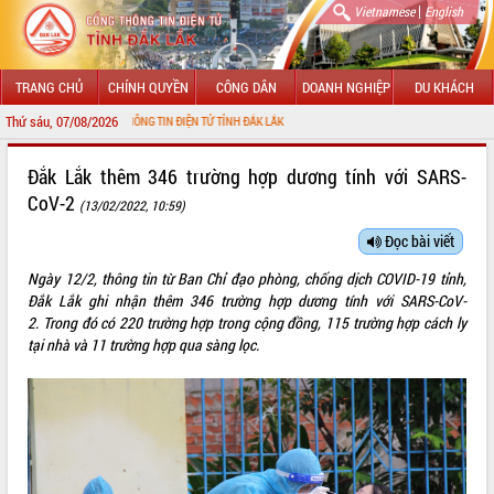
|
Vietnamese
English
TRANG CHỦ
CHÍNH QUYỀN
CÔNG DÂN
DOANH NGHIỆP
DU KHÁCH
Thứ sáu, 07/08/2026
ỚI CỔNG THÔNG TIN ĐIỆN TỬ TỈNH ĐẮK LẮK
GIỚI THIỆU
Đắk Lắk thêm 346 trường hợp dương tính với SARS-
CoV-2
(13/02/2022, 10:59)
LÃNH ĐẠO UBND TỈNH
Đọc bài viết
TIN TỨC SỰ KIỆN
Ngày 12/2, thông tin từ Ban Chỉ đạo phòng, chống dịch COVID-19 tỉnh,
SỞ, BAN, NGÀNH
Đắk Lắk ghi nhận thêm 346 trường hợp dương tính với SARS-CoV-
2. Trong đó có 220 trường hợp trong cộng đồng, 115 trường hợp cách ly
UBND CÁC XÃ, PHƯỜNG
tại nhà và 11 trường hợp qua sàng lọc.
THÔNG TIN CHỈ ĐẠO ĐIỀU HÀNH
HỆ THỐNG VĂN BẢN
VĂN BẢN HĐND TỈNH