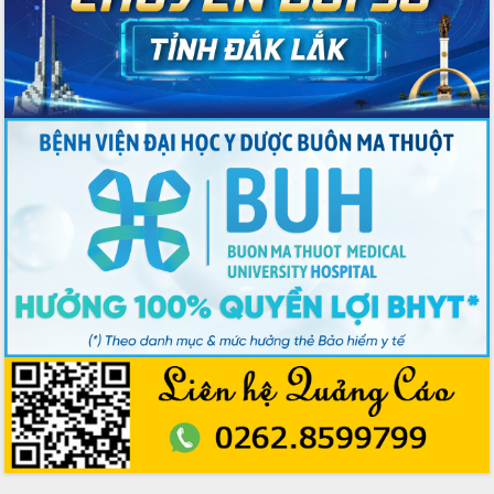
chúc mừng các bệnh viện nhân Ngày
Thầy thuốc Việt Nam
Rộn ràng lễ hội truyền thống Sông
nước Đà Nông lần thứ I năm 2026
Kỳ họp Chuyên đề lần thứ Năm, HĐND
tỉnh Đắk Lắk thông qua các nghị quyết
quan trọng
Thống nhất danh sách giới thiệu ứng
cử đại biểu Quốc hội khoá XVI và đại
biểu HĐND tỉnh Đắk Lắk, nhiệm kỳ
2026-2031
Phát động hai phong trào thi đua quan
trọng trong kỷ nguyên mới
Hội nghị lần thứ tư Ban Chỉ đạo công
tác bầu cử tỉnh Đắk Lắk
Hội nghị Báo cáo viên Trung ương
tháng 01/2026
Phó Thủ tướng Hồ Quốc Dũng đánh giá
cao kết quả Chiến dịch Quang Trung
tại Đắk Lắk