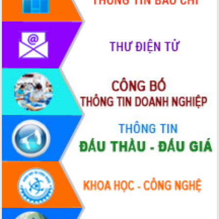
Tháo gỡ những vướng mắc, đẩy mạnh
công tác cải cách thủ tục hành chính
tại Trung tâm Phục vụ hành chính
công tỉnh
Đắk Lắk: Tôn vinh 46 giải pháp tại Hội
thi Sáng tạo Kỹ thuật 2024 - 2025
Đắk Lắk rà soát, điều chỉnh Đề án 190
về phát triển nuôi trồng thủy sản
Phó Chủ tịch UBND tỉnh Đắk Lắk
Trương Công Thái kiểm tra thực địa
Dự án cao tốc Khánh Hòa - Buôn Ma
Thuột
Định vị cà phê Việt Nam như một “di
sản sống” trong dòng chảy toàn cầu
Xây dựng nông thôn mới: Nâng cao đời
sống người dân từ những mô hình thiết
thực
Quyết liệt tháo gỡ vướng mắc, đẩy
nhanh tiến độ các dự án trọng điểm
trong Khu kinh tế Nam Phú Yên