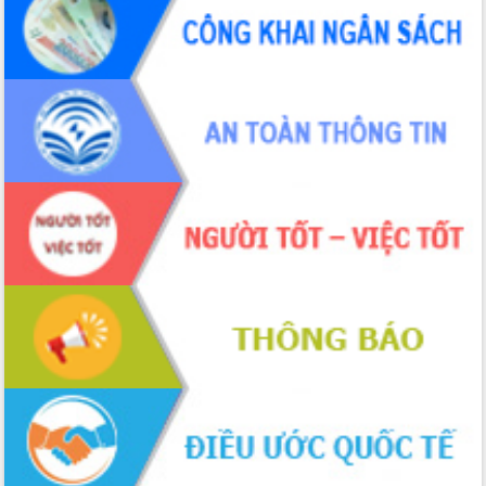
Hòn Yến phát triển du lịch gắn với bảo
tồn biển
Lấy ý kiến điều chỉnh Quy hoạch tỉnh
Đắk Lắk thời kỳ 2021-2030, tầm nhìn
đến năm 2050
Phát động chiến dịch 30 ngày đêm
giải phóng mặt bằng Tuyến đường bộ
ven biển
Đắk Lắk nỗ lực thúc đẩy tăng trưởng
kinh tế từ 10% trở lên trong Quý
II/2026
Đắk Lắk ký kết thỏa thuận hợp tác về
chuyển đổi số giai đoạn 2026 – 2030
với Tập đoàn Bưu chính Viễn thông
Việt Nam
Thứ trưởng Bộ Y tế làm việc với tỉnh
Đắk Lắk về phát triển nhân lực y tế
cho trạm y tế cấp xã
Du lịch Đắk Lắk nâng tầm trải nghiệm
du khách thông qua Hệ thống cơ sở dữ
liệu và Bản đồ số