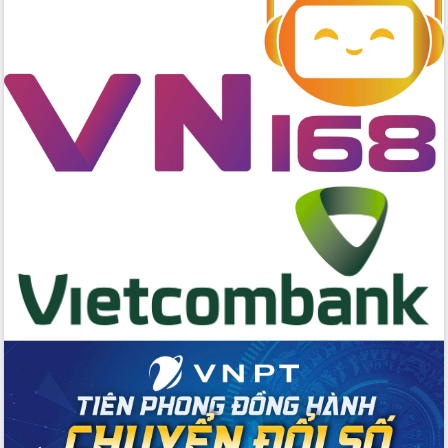
2026-2031
Đảm bảo cuộc bầu cử đại biểu Quốc
hội và đại biểu HĐND các cấp diễn ra
an toàn, hiệu quả, đúng quy định
Thủ tướng Chính phủ Phạm Minh Chính
kiểm tra, chỉ đạo hoàn thành các dự
án cao tốc và thăm khu tái định cư tại
Đắk Lắk
Sôi nổi Hội đua ngựa truyền thống Gò
Thì Thùng mừng Xuân Bính Ngọ 2026
Lãnh đạo tỉnh dâng hương tưởng niệm
tại Đập Đồng Cam đầu Xuân Bính Ngọ
Ngành nông nghiệp phấn đấu tăng
trưởng đạt 5,86% trong năm 2026
UBND tỉnh Đắk Lắk triển khai công tác
quốc phòng, quân sự địa phương năm
2026
Đắk Lắk tập trung toàn lực khắc phục
tồn tại IUU, sẵn sàng làm việc với
Đoàn thanh tra EC
Chủ tịch UBND tỉnh Tạ Anh Tuấn thăm,