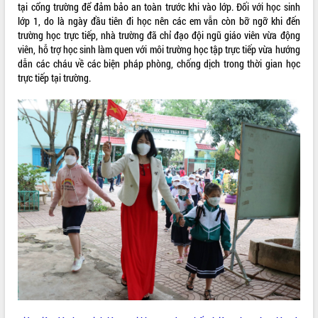
tại cổng trường để đảm bảo an toàn trước khi vào lớp. Đối với học sinh
VIDEO
lớp 1, do là ngày đầu tiên đi học nên các em vẫn còn bỡ ngỡ khi đến
trường học trực tiếp, nhà trường đã chỉ đạo đội ngũ giáo viên vừa động
viên, hỗ trợ học sinh làm quen với môi trường học tập trực tiếp vừa hướng
dẫn các cháu về các biện pháp phòng, chống dịch trong thời gian học
trực tiếp tại trường.
Khám bệnh, cấp phát thuốc miễn phí
và tặng quà người dân xã Cư Pui
Hội nghị UBND tỉnh Đắk Lắk thường kỳ
tháng 7/2026
Lễ truy tặng danh hiệu “Bà Mẹ Việt
Nam Anh hùng” và trao Huân chương
Lao động
ALBUM ẢNH
UBND tỉnh Đắk Lắk triển khai nhiệm
vụ 6 tháng cuối năm 2026
Kỳ họp thứ Hai, Hội đồng nhân dân
tỉnh khóa XI quyết nghị nhiều nội dung