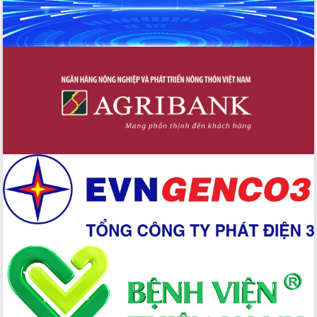
tác bầu cử tỉnh Đắk Lắk
Hội nghị Báo cáo viên Trung ương
tháng 01/2026
Phó Thủ tướng Hồ Quốc Dũng đánh giá
cao kết quả Chiến dịch Quang Trung
tại Đắk Lắk
Hội nghị Ban Chấp hành Đảng bộ tỉnh
Đắk Lắk lần thứ 2 (mở rộng)
Tập trung giải phóng mặt bằng, đẩy
nhanh tiến độ Tuyến đường bộ ven
biển
Gỡ khó, khởi công xây dựng, sửa chữa
toàn bộ nhà ở cho hộ dân đúng tiến độ
đề ra
UBND tỉnh Đắk Lắk tổng kết công tác
quốc phòng, quân sự địa phương năm
2025
Tập trung triển khai quyết liệt, đồng bộ
các giải pháp nhằm thực hiện hiệu quả
các nhiệm vụ đề ra năm 2025
Phát huy vai trò của người có uy tín