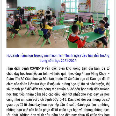
món ăn từ sầu riêng
Đắk Lắk công bố Quy hoạch và xúc
tiến đầu tư tỉnh
Ngành cá ngừ Đắk Lắk chủ động thích
ứng để giữ vững thị trường xuất khẩu
Diễn đàn Kinh tế tư nhân Việt Nam đột
phá cơ chế - Hợp tác công tư
Đề án 06 tạo bước ngoặt đột phá trong
cải cách hành chính tỉnh Đắk Lắk
Kết nối tour, đẩy mạnh chuyển đổi số
Học sinh mầm non Trường mầm non Tân Thành ngày đầu tiên đến trường
để phát triển du lịch Đắk Lắk
trong năm học 2021-2022
Khởi động Dự án Đầu tư xây dựng hạ
Hiện dịch bệnh COVID-19 vẫn diễn biến khó lường trên địa bàn, để tổ
tầng kỹ thuật Cụm công nghiệp Tân
chức dạy học trực tiếp an toàn và hiệu quả, theo ông Phạm Đăng Khoa –
Tiến
Giám đốc Sở Giáo dục và Đào tạo, trước đó Sở Giáo dục và Đào tạo đã tổ
Gặp mặt các cơ quan báo chí nhân Kỷ
chức các đoàn kiểm tra thực tế một số trường học tại tất cả các huyện, thị
niệm 101 năm Ngày Báo chí Cách
xã, thành phố để kiểm tra công tác chuẩn bị để đón học sinh đến trường
mạng Việt Nam
học trực tiếp nhằm đảm bảo các điều kiện tốt nhất cho việc dạy và học
cũng như an toàn với dịch bệnh COVID-19. Đặc biệt, đối với những cơ sở
Đắk Lắk sơ kết 4 năm triển khai thực
giáo dục đã tổ chức dạy học trực tiếp cần rà soát, đánh giá, tìm ra những
hiện Đề án 06 của Chính phủ
những hạn chế cần khắc phục để tổ chức dạy học và phòng chống dịch
Họp báo thông tin về Hội nghị Công bố
tốt nhất. Những đơn vị từ đầu năm học đến nay chưa tổ chức dạy học