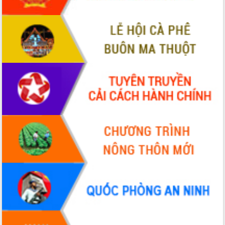
Thứ trưởng Bộ Y tế làm việc với tỉnh
Đắk Lắk về phát triển nhân lực y tế
cho trạm y tế cấp xã
Du lịch Đắk Lắk nâng tầm trải nghiệm
du khách thông qua Hệ thống cơ sở dữ
liệu và Bản đồ số
Tập huấn ứng dụng trí tuệ nhân tạo (AI)
trong thương mại điện tử năm 2026
Đoàn đại biểu Quốc hội tỉnh Đắk Lắk
trao đổi thông tin trước Kỳ họp thứ
nhất, Quốc hội khóa XVI
Quyết liệt cải cách hành chính, khơi
thông nguồn lực phát triển
Nâng cao hiệu lực, hiệu quả HĐND
tỉnh thông qua hiện đại hóa hành chính
Xã Ea Phê gắn cải cách hành chính với
chuyển đổi số
Phó Chủ tịch Thường trực UBND tỉnh
Hồ Thị Nguyên Thảo làm việc tại Trung
tâm Phục vụ hành chính công xã Ea
Phê