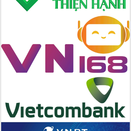
trong phòng chống tảo hôn và hôn
nhân cận huyết thống
Nông sản Tây Nguyên thu hút doanh
nghiệp nước ngoài
Đắk Lắk định vị thương hiệu du lịch
“Biển – Rừng – Cà phê” trong không
gian phát triển mới
Hội nghị chia sẻ kinh nghiệm, chuyển
giao kỹ thuật y tế, định hướng phát
triển chuyên sâu đến 2030
Chuyển đổi số mở ra không gian phát
triển trong lĩnh vực văn hóa, du lịch
Công bố quyết định của Ban Thường
vụ Tỉnh ủy về công tác cán bộ.
Thủ tướng Phạm Minh Chính: Khẩn
trương tái thiết cuộc sống người dân
sau thiên tai
Tập trung nâng cao chất lượng, tổ
chức sản xuất sầu riêng theo hướng
bền vững