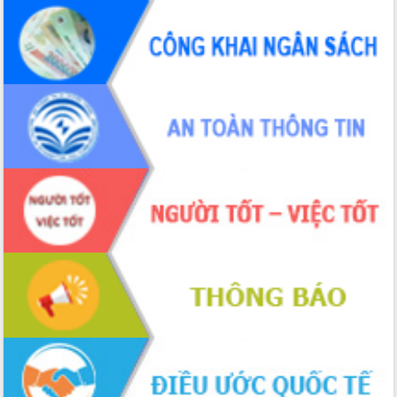
cấp xã
Đắk Lắk phát động hưởng ứng Ngày
Quyền của người tiêu dùng Việt Nam
2026
Đẩy mạnh cải cách hành chính, quyết
tâm đạt được mục tiêu tăng trưởng
hai con số trong năm 2026
Tổ chức trang trọng Lễ hội Đền thờ
Lương Văn Chánh năm 2026
Phó Bí thư Tỉnh ủy Đắk Lắk Đỗ Hữu
Huy giữ chức Bí thư Đảng ủy Ủy Ban
Nhân dân tỉnh
Bệnh án điện tử thúc đẩy chuyển đổi
số y tế tại Đắk Lắk
Chuyển đổi số thư viện: Mở rộng
không gian tri thức trong thời đại số
Đánh giá, rút kinh nghiệm công tác tổ
chức diễn tập trước ngày bầu cử
Chương trình “Gặp gỡ hữu nghị –
Friendship Meeting New Year 2026”