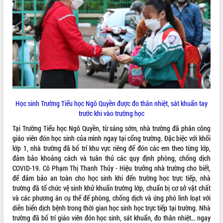
ĐIỂM TIN VĂN BẢN
QUY HOẠCH - KẾ HOẠCH
Học sinh Trường Tiểu học Ngô Quyền được đo thân nhiệt, sát khuẩn tay
trước khi vào trường học
Tại Trường Tiểu học Ngô Quyền, từ sáng sớm, nhà trường đã phân công
giáo viên đón học sinh của mình ngay tại cổng trường. Đặc biệc với khối
lớp 1, nhà trường đã bố trí khu vực riêng để đón các em theo từng lớp,
đảm bảo khoảng cách và tuân thủ các quy định phòng, chống dịch
COVID-19. Cô Phạm Thị Thanh Thủy - Hiệu trưởng nhà trường cho biết,
để đảm bảo an toàn cho học sinh khi đến trường học trực tiếp, nhà
trường đã tổ chức vệ sinh khử khuẩn trường lớp, chuẩn bị cơ sở vật chất
và các phương án cụ thể để phòng, chống dịch và ứng phó linh loạt với
diễn biến dịch bệnh trong thời gian học sinh học trực tiếp tại trường. Nhà
trường đã bố trí giáo viên đón học sinh, sát khuẩn, đo thân nhiệt… ngay