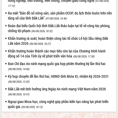
nông nghiệp, môi trường, viễn thông, chuyển giao công nghệ
(07/08/2026,
Hội thảo khoa học “Giải pháp thúc đẩy
17:12)
phát triển nền kinh tế xanh tại tỉnh
Ra mắt “Bản đồ số nông sản, sản phẩm OCOP, du lịch thôn buôn trên nền
Đắk Lắk”
tảng số của tỉnh Đắk Lắk”
(07/08/2026, 16:46)
Tăng cường giám sát, đôn đốc thực
Đoàn đại biểu Quốc hội tỉnh Đắk Lắk thảo luận tại tổ về công tác phòng,
hiện nhiệm vụ quản lý tài sản công
chống tội phạm
(06/08/2026, 18:32)
hàng tuần
Khẩn trương rà soát, hoàn thiện công tác tổ chức Lễ hội Sầu riêng Đắk
Tháo gỡ những vướng mắc, đẩy mạnh
Lắk năm 2026
(06/08/2026, 18:27)
công tác cải cách thủ tục hành chính
tại Trung tâm Phục vụ hành chính
Khẩn trương hoàn thành các mục tiêu còn lại của Chương trình hành
công tỉnh
động số 14 của Tỉnh ủy về phát triển văn hóa
(06/08/2026, 17:30)
Đắk Lắk: Tôn vinh 46 giải pháp tại Hội
Ban Chỉ đạo An ninh mạng quốc gia họp phiên thường kỳ lần thứ hai
thi Sáng tạo Kỹ thuật 2024 - 2025
(06/08/2026, 14:06)
Đắk Lắk rà soát, điều chỉnh Đề án 190
Kỳ họp chuyên đề lần thứ hai, HĐND tỉnh khóa XI, nhiệm kỳ 2026-2031
về phát triển nuôi trồng thủy sản
(06/08/2026, 12:02)
Phó Chủ tịch UBND tỉnh Đắk Lắk
Đắk Lắk mít tinh hưởng ứng Ngày An ninh mạng Việt Nam năm 2026
Trương Công Thái kiểm tra thực địa
(06/08/2026, 10:47)
Dự án cao tốc Khánh Hòa - Buôn Ma
Thuột
Ngoại giao khoa học, công nghệ góp phần kiến tạo năng lực phát triển
quốc gia
(05/08/2026, 18:13)
Định vị cà phê Việt Nam như một “di
sản sống” trong dòng chảy toàn cầu