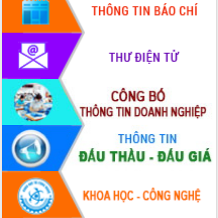
Xây dựng nền hành chính số đồng
hành cùng nông dân dân, doanh nghiệp
Giai đoạn 2026-2030, Đắk Lắk phấn
đấu có 77% xã đạt chuẩn nông thôn
mới
Chuyển đổi số 'mở đường' cho nông
nghiệp Đắk Lắk tăng trưởng bứt phá
Triển khai đồng bộ đo đạc, lập hồ sơ
địa chính, hoàn thiện cơ sở dữ liệu đất
đai
Ứng dụng sinh trắc học - Bước tiến
trong hành trình chuyển đổi số tại Đắk
Lắk
Đắk Lắk nâng cao hiệu quả công tác
Đảng từ Sổ tay đảng viên điện tử
Đắk Lắk đẩy mạnh nuôi biển công
nghệ, hướng tới phát triển thủy sản
bền vững
Tập huấn nâng cao năng lực triển khai
chuyển đổi số cho cán bộ, công chức