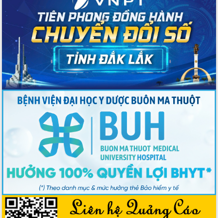
Đẩy nhanh công tác khắc phục, ổn
định đời sống Nhân dân sau bão số 13
Bí thư Tỉnh ủy Lương Nguyễn Minh
Triết dự Ngày hội đại đoàn kết tại
Buôn Đăk Tuôr, xã Cư Pui
Khởi công xây dựng Trường Phổ thông
nội trú liên cấp tiểu học và THCS xã Ia
Rvê
Phó Thủ tướng Chính phủ Mai Văn
Chính chia sẻ, động viên người dân
chịu ảnh hưởng nặng từ bão số 13
Chủ tịch UBND tỉnh kiểm tra công tác
phòng, chống bão số 13 tại các địa
bàn xung yếu
Tập trung đẩy nhanh giải ngân nguồn
vốn các chương trình mục tiêu quốc
gia
Xã Ea H'leo giữ vững và nâng cao chất
lượng các tiêu chí nông thôn mới
Công bố quyết định của Ban Thường
vụ Tỉnh ủy về công tác cán bộ