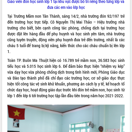
Giáo viên đón học sinh lớp 1 tại khu vực được bố trí riêng theo từng lớp và
quan trọng
đưa các em vào lớp học
Bí thư Tỉnh ủy Lương Nguyễn Minh
Tại Trường Mầm non Tân Thành, sáng 14/2, nhà trường đón 92/197 trẻ
Triết thăm, tặng quà người có công với
đến trường học trực tiếp. Cô Nguyễn Thị Mai Thảo – Hiệu trưởng nhà
cách mạng
trường cho biết, bên cạnh công tác phòng, chống dịch tại trường học
Rà soát, hoàn thiện hệ thống thiết chế
được đặt lên hàng đầu để phụ huynh và học sinh yên tâm, nhà trường
văn hóa, thể thao đáp ứng yêu cầu
LIÊN KẾT WEB
cũng tuyên truyền, động viên phụ huynh đưa trẻ đến trường, nhất là các
phát triển mới
cháu 5 tuổi để trang bị kỹ năng, kiến thức cho các cháu chuẩn bị lên lớp
Thường trực HĐND tỉnh Đắk Lắk gặp
1.
mặt Đoàn chuyên gia y tế TP. Hồ Chí
Toàn TP. Buôn Ma Thuột hiện có 16.789 trẻ mầm non, 36.583 học sinh
Minh
tiểu học và 5.015 học sinh lớp 6. Để đảm bảo thực hiện “nhiệm vụ kép”
THỐNG KÊ TRUY CẬP
Lễ truy điệu và an táng hài cốt liệt sĩ
vừa dạy học vừa phòng chống dịch trong tình hình mới, Phòng Giáo dục
tại Nghĩa trang Liệt sĩ xã Sơn Hòa
Hôm nay:
31059
và Đào tạo thành phố đã chỉ đạo các trường học, cơ sở giáo dục thực
Bàn giải pháp tháo gỡ khó khăn trong
hiện tốt công tác vệ sinh khử khuẩn, phương án cách ly y tế, kế hoạch tổ
Tất cả:
66076382
xuất khẩu sầu riêng và triển khai quy
chức dạy học, hoạt động giáo dục trước khi đón trẻ mầm non, học sinh từ
định EUDR
lớp 1 đến lớp 6 tới trường học tập lần đầu tiên trong năm học 2021-2022.
Thứ trưởng Bộ Nông nghiệp và Môi
trường Nguyễn Hoàng Hiệp khảo sát
vùng trồng và doanh nghiệp đóng gói
sầu riêng tại Đắk Lắk
Trình diễn nghệ thuật chế biến các