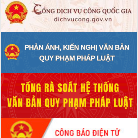
Xây dựng nông thôn mới: Nâng cao đời
sống người dân từ những mô hình thiết
thực
Quyết liệt tháo gỡ vướng mắc, đẩy
nhanh tiến độ các dự án trọng điểm
trong Khu kinh tế Nam Phú Yên
Hòn Yến phát triển du lịch gắn với bảo
tồn biển
Lấy ý kiến điều chỉnh Quy hoạch tỉnh
Đắk Lắk thời kỳ 2021-2030, tầm nhìn
đến năm 2050
Phát động chiến dịch 30 ngày đêm
giải phóng mặt bằng Tuyến đường bộ
ven biển
Đắk Lắk nỗ lực thúc đẩy tăng trưởng
kinh tế từ 10% trở lên trong Quý
II/2026
Đắk Lắk ký kết thỏa thuận hợp tác về
chuyển đổi số giai đoạn 2026 – 2030
với Tập đoàn Bưu chính Viễn thông
Việt Nam