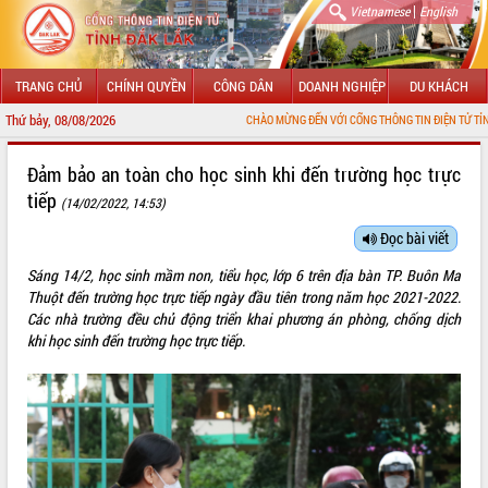
|
Vietnamese
English
TRANG CHỦ
CHÍNH QUYỀN
CÔNG DÂN
DOANH NGHIỆP
DU KHÁCH
Thứ bảy, 08/08/2026
CHÀO MỪNG ĐẾN VỚI CỔNG THÔNG TIN ĐIỆN TỬ TỈNH ĐẮK LẮK
GIỚI THIỆU
Đảm bảo an toàn cho học sinh khi đến trường học trực
tiếp
(14/02/2022, 14:53)
LÃNH ĐẠO UBND TỈNH
Đọc bài viết
TIN TỨC SỰ KIỆN
Sáng 14/2, học sinh mầm non, tiểu học, lớp 6 trên địa bàn TP. Buôn Ma
SỞ, BAN, NGÀNH
Thuột đến trường học trực tiếp ngày đầu tiên trong năm học 2021-2022.
Các nhà trường đều chủ động triển khai phương án phòng, chống dịch
UBND CÁC XÃ, PHƯỜNG
khi học sinh đến trường học trực tiếp.
THÔNG TIN CHỈ ĐẠO ĐIỀU HÀNH
HỆ THỐNG VĂN BẢN
VĂN BẢN HĐND TỈNH