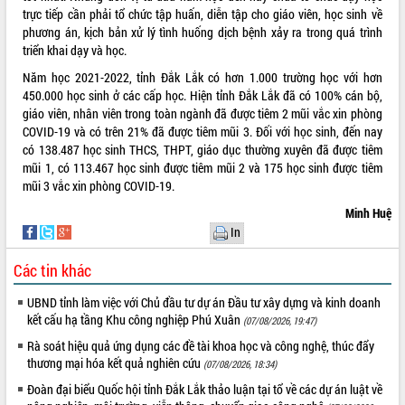
Quy hoạch và Xúc tiến đầu tư tỉnh Đắk
trực tiếp cần phải tổ chức tập huấn, diễn tập cho giáo viên, học sinh về
Lắk
phương án, kịch bản xử lý tình huống dịch bệnh xảy ra trong quá trình
Khơi thông điểm nghẽn, đẩy nhanh
triển khai dạy và học.
giải ngân vốn khắc phục thiên tai
Năm học 2021-2022, tỉnh Đắk Lắk có hơn 1.000 trường học với hơn
HĐND tỉnh thông qua điều chỉnh Quy
450.000 học sinh ở các cấp học. Hiện tỉnh Đắk Lắk đã có 100% cán bộ,
hoạch tỉnh thời kỳ 2021-2030
giáo viên, nhân viên trong toàn ngành đã được tiêm 2 mũi vắc xin phòng
Hội thảo góp ý hồ sơ điều chỉnh quy
COVID-19 và có trên 21% đã được tiêm mũi 3. Đối với học sinh, đến nay
hoạch tỉnh Đắk Lắk thời kỳ 2021-2030,
có 138.487 học sinh THCS, THPT, giáo dục thường xuyên đã được tiêm
tầm nhìn đến năm 2050
mũi 1, có 113.467 học sinh được tiêm mũi 2 và 175 học sinh được tiêm
Nâng cao hiệu quả hoạt động của các
mũi 3 vắc xin phòng COVID-19.
doanh nghiệp nhà nước
Minh Huệ
Hội nghị triển khai kết nối mạng
In
truyền số liệu chuyên dùng phục vụ cơ
quan Đảng, Nhà nước
Các tin khác
Lễ phát động chuỗi hoạt động chung
tay làm sạch môi trường
UBND tỉnh làm việc với Chủ đầu tư dự án Đầu tư xây dựng và kinh doanh
kết cấu hạ tầng Khu công nghiệp Phú Xuân
(07/08/2026, 19:47)
Xã Ea Kar bước chuyển mình trong
công tác cải cách hành chính mô hình
Rà soát hiệu quả ứng dụng các đề tài khoa học và công nghệ, thúc đẩy
mới
thương mại hóa kết quả nghiên cứu
(07/08/2026, 18:34)
UBND tỉnh họp báo định kỳ tháng 4
Đoàn đại biểu Quốc hội tỉnh Đắk Lắk thảo luận tại tổ về các dự án luật về
năm 2026