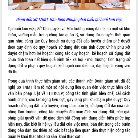
để phát triển du lịch Đắk Lắk
Khởi động Dự án Đầu tư xây dựng hạ
tầng kỹ thuật Cụm công nghiệp Tân
Giám đốc Sở TNMT Trần Đình Nhuận phát biểu tại buổi làm việc
Tiến
Tại buổi làm việc, Sở Tài nguyên và Môi trường cũng đã nêu ra một số khó
Gặp mặt các cơ quan báo chí nhân Kỷ
khăn, vướng mắc trong công tác quản lý, sử dụng tài nguyên thời gian
niệm 101 năm Ngày Báo chí Cách
qua như: công tác Quy hoạch sử dụng đất cấp huyện chậm phê duyệt
mạng Việt Nam
theo quy định do quy hoạch sử dụng đất của tỉnh được Chính phủ xét
Đắk Lắk sơ kết 4 năm triển khai thực
duyệt chậm hơn kế hoạch; công tác quy hoạch, kế hoạch sử dụng đất
hiện Đề án 06 của Chính phủ
chưa tính toán hết hiệu quả kinh tế - xã hội - môi trường; tình trạng sử
Họp báo thông tin về Hội nghị Công bố
dụng đất vi phạm quy hoạch, kế hoạch còn diễn ra, đặc biệt là vùng ven
Quy hoạch và Xúc tiến đầu tư tỉnh Đắk
đô thị…
Lắk
Trong quá trình thực hiện giám sát, các thành viên Đoàn giám sát đã đề
Khơi thông điểm nghẽn, đẩy nhanh
nghị Sở TNMT làm rõ một số nội dung liên quan đến việc thực hiện các
giải ngân vốn khắc phục thiên tai
văn bản pháp luật về THTKCLP; công tác tinh giản biên chế, cải cách
HĐND tỉnh thông qua điều chỉnh Quy
hành chính; các tác động tiêu cực, gây lãng phí khi chậm phê duyệt Quy
hoạch tỉnh thời kỳ 2021-2030
hoạch sử dụng đất cấp huyện; công tác quản lý, sử dụng đất đai của các
nông lâm trường; công tác chuyển đổi mục đích sử dụng đất; các giải
Hội thảo góp ý hồ sơ điều chỉnh quy
pháp giải quyết vấn đề giao dịch bất động sản đang diễn biến phức tạp
hoạch tỉnh Đắk Lắk thời kỳ 2021-2030,
hiện nay, đặc biệt là hệ lụy lâu dài của việc mua, bán đất trong các buôn
tầm nhìn đến năm 2050
đồng bào dân tộc thiểu số; các bất cập liên quan đến thực hiện công tác
Nâng cao hiệu quả hoạt động của các
quản lý khai thác khoáng sản, khai thác cát...