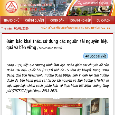
|
Vietnamese
English
TRANG CHỦ
CHÍNH QUYỀN
CÔNG DÂN
DOANH NGHIỆP
DU KHÁCH
Thứ năm, 06/08/2026
CHÀO MỪNG ĐẾN VỚI CỔNG THÔNG TIN ĐIỆN TỬ TỈNH ĐẮK LẮK
GIỚI THIỆU
Đảm bảo khai thác, sử dụng các nguồn tài nguyên hiệu
quả và bền vững
(14/04/2022, 07:35)
LÃNH ĐẠO UBND TỈNH
Đọc bài viết
TIN TỨC SỰ KIỆN
Sáng 13/4, tiếp tục chương trình làm việc, Đoàn giám sát chuyên đề của
SỞ, BAN, NGÀNH
Đoàn Đại biểu Quốc hội (ĐBQH) tỉnh do Ủy viên dự khuyết Trung ương
Đảng, Chủ tịch HĐND tỉnh, Trưởng Đoàn ĐBQH tỉnh Y Vinh Tơr làm trưởng
UBND CÁC XÃ, PHƯỜNG
đoàn đã tiến hành giám sát tại Sở Tài nguyên và Môi trường (TNMT) về
việc thực hiện chính sách, pháp luật về thực hành tiết kiệm, chống lãng
phí (THTKCLP) giai đoạn 2016-2021.
THÔNG TIN CHỈ ĐẠO ĐIỀU HÀNH
HỆ THỐNG VĂN BẢN
VĂN BẢN HĐND TỈNH