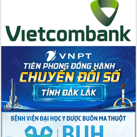
chịu ảnh hưởng nặng từ bão số 13
Chủ tịch UBND tỉnh kiểm tra công tác
phòng, chống bão số 13 tại các địa
bàn xung yếu
Tập trung đẩy nhanh giải ngân nguồn
vốn các chương trình mục tiêu quốc
gia
Xã Ea H'leo giữ vững và nâng cao chất
lượng các tiêu chí nông thôn mới
Công bố quyết định của Ban Thường
vụ Tỉnh ủy về công tác cán bộ
Nâng cao trách nhiệm người đứng
đầu, phát huy tinh thần chủ động,
sáng tạo để đảm bảo tiến độ giải ngân
vốn đầu tư công năm 2025
Sở Công Thương đột phá số hóa 100%
thủ tục trực tuyến lấy sự hài lòng của
doanh nghiệp làm thước đo phục vụ
Đảm bảo công tác bầu cử triển khai
đúng tiến độ, quy trình theo luật định
Ban Tuyên giáo và Dân vận Trung ương