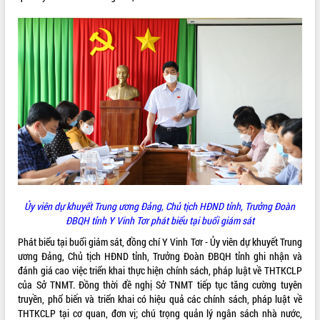
doanh nghiệp nhà nước
Hội nghị triển khai kết nối mạng
truyền số liệu chuyên dùng phục vụ cơ
quan Đảng, Nhà nước
Lễ phát động chuỗi hoạt động chung
tay làm sạch môi trường
Xã Ea Kar bước chuyển mình trong
công tác cải cách hành chính mô hình
mới
UBND tỉnh họp báo định kỳ tháng 4
năm 2026
Hội thảo khoa học “Giải pháp thúc đẩy
phát triển nền kinh tế xanh tại tỉnh
Đắk Lắk”
Ủy viên dự khuyết Trung ương Đảng, Chủ tịch HĐND tỉnh, Trưởng Đoàn
ĐBQH tỉnh Y Vinh Tơr phát biểu tại buổi giám sát
Tăng cường giám sát, đôn đốc thực
hiện nhiệm vụ quản lý tài sản công
Phát biểu tại buổi giám sát, đồng chí Y Vinh Tơr - Ủy viên dự khuyết Trung
hàng tuần
ương Đảng, Chủ tịch HĐND tỉnh, Trưởng Đoàn ĐBQH tỉnh ghi nhận và
Tháo gỡ những vướng mắc, đẩy mạnh
đánh giá cao việc triển khai thực hiện chính sách, pháp luật về THTKCLP
công tác cải cách thủ tục hành chính
của Sở TNMT. Đồng thời đề nghị Sở TNMT tiếp tục tăng cường tuyên
tại Trung tâm Phục vụ hành chính
truyền, phổ biến và triển khai có hiệu quả các chính sách, pháp luật về
công tỉnh
THTKCLP tại cơ quan, đơn vị; chú trọng quản lý ngân sách nhà nước,