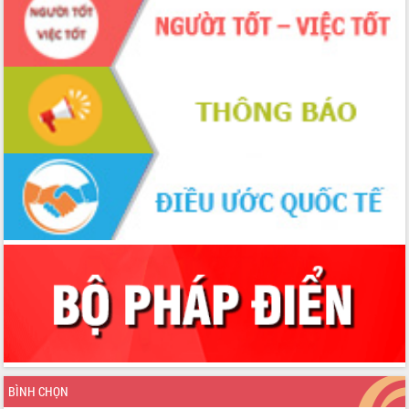
Thủ tướng Chính phủ Phạm Minh Chính
kiểm tra, chỉ đạo hoàn thành các dự
án cao tốc và thăm khu tái định cư tại
Đắk Lắk
Sôi nổi Hội đua ngựa truyền thống Gò
Thì Thùng mừng Xuân Bính Ngọ 2026
Lãnh đạo tỉnh dâng hương tưởng niệm
tại Đập Đồng Cam đầu Xuân Bính Ngọ
Ngành nông nghiệp phấn đấu tăng
trưởng đạt 5,86% trong năm 2026
UBND tỉnh Đắk Lắk triển khai công tác
quốc phòng, quân sự địa phương năm
2026
Đắk Lắk tập trung toàn lực khắc phục
tồn tại IUU, sẵn sàng làm việc với
Đoàn thanh tra EC
Chủ tịch UBND tỉnh Tạ Anh Tuấn thăm,
chúc mừng các bệnh viện nhân Ngày
Thầy thuốc Việt Nam
Rộn ràng lễ hội truyền thống Sông
BÌNH CHỌN
nước Đà Nông lần thứ I năm 2026