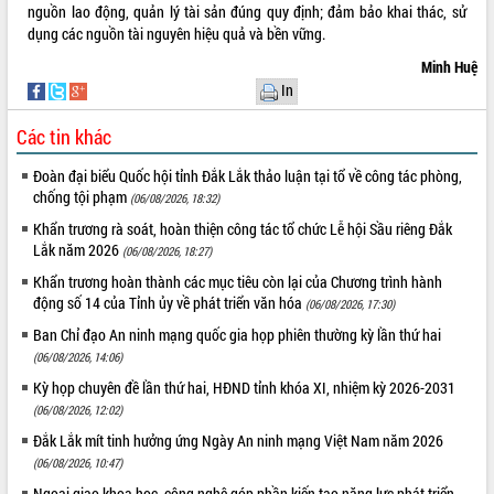
nguồn lao động, quản lý tài sản đúng quy định; đảm bảo khai thác, sử
Đắk Lắk: Tôn vinh 46 giải pháp tại Hội
dụng các nguồn tài nguyên hiệu quả và bền vững.
thi Sáng tạo Kỹ thuật 2024 - 2025
Đắk Lắk rà soát, điều chỉnh Đề án 190
Minh Huệ
về phát triển nuôi trồng thủy sản
In
Phó Chủ tịch UBND tỉnh Đắk Lắk
Các tin khác
Trương Công Thái kiểm tra thực địa
Dự án cao tốc Khánh Hòa - Buôn Ma
Đoàn đại biểu Quốc hội tỉnh Đắk Lắk thảo luận tại tổ về công tác phòng,
Thuột
chống tội phạm
(06/08/2026, 18:32)
Định vị cà phê Việt Nam như một “di
Khẩn trương rà soát, hoàn thiện công tác tổ chức Lễ hội Sầu riêng Đắk
sản sống” trong dòng chảy toàn cầu
Lắk năm 2026
(06/08/2026, 18:27)
Xây dựng nông thôn mới: Nâng cao đời
sống người dân từ những mô hình thiết
Khẩn trương hoàn thành các mục tiêu còn lại của Chương trình hành
thực
động số 14 của Tỉnh ủy về phát triển văn hóa
(06/08/2026, 17:30)
Quyết liệt tháo gỡ vướng mắc, đẩy
Ban Chỉ đạo An ninh mạng quốc gia họp phiên thường kỳ lần thứ hai
nhanh tiến độ các dự án trọng điểm
(06/08/2026, 14:06)
trong Khu kinh tế Nam Phú Yên
Kỳ họp chuyên đề lần thứ hai, HĐND tỉnh khóa XI, nhiệm kỳ 2026-2031
Hòn Yến phát triển du lịch gắn với bảo
(06/08/2026, 12:02)
tồn biển
Đắk Lắk mít tinh hưởng ứng Ngày An ninh mạng Việt Nam năm 2026
Lấy ý kiến điều chỉnh Quy hoạch tỉnh
(06/08/2026, 10:47)
Đắk Lắk thời kỳ 2021-2030, tầm nhìn
Ngoại giao khoa học, công nghệ góp phần kiến tạo năng lực phát triển