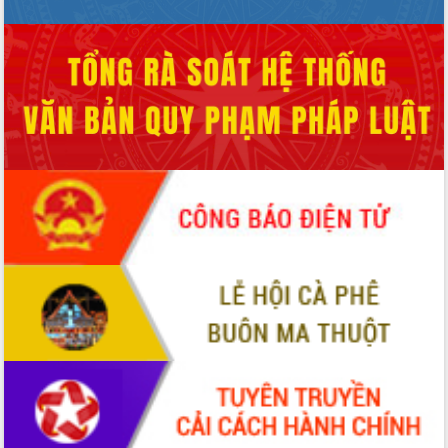
nhất, Quốc hội khóa XVI
Quyết liệt cải cách hành chính, khơi
thông nguồn lực phát triển
Nâng cao hiệu lực, hiệu quả HĐND
tỉnh thông qua hiện đại hóa hành chính
Xã Ea Phê gắn cải cách hành chính với
chuyển đổi số
Phó Chủ tịch Thường trực UBND tỉnh
Hồ Thị Nguyên Thảo làm việc tại Trung
tâm Phục vụ hành chính công xã Ea
Phê
Xây dựng nền hành chính số đồng
hành cùng nông dân dân, doanh nghiệp
Giai đoạn 2026-2030, Đắk Lắk phấn
đấu có 77% xã đạt chuẩn nông thôn
mới
Chuyển đổi số 'mở đường' cho nông
nghiệp Đắk Lắk tăng trưởng bứt phá
Triển khai đồng bộ đo đạc, lập hồ sơ
địa chính, hoàn thiện cơ sở dữ liệu đất
đai