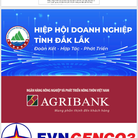
biển
Gỡ khó, khởi công xây dựng, sửa chữa
toàn bộ nhà ở cho hộ dân đúng tiến độ
đề ra
UBND tỉnh Đắk Lắk tổng kết công tác
quốc phòng, quân sự địa phương năm
2025
Tập trung triển khai quyết liệt, đồng bộ
các giải pháp nhằm thực hiện hiệu quả
các nhiệm vụ đề ra năm 2025
Phát huy vai trò của người có uy tín
trong phòng chống tảo hôn và hôn
nhân cận huyết thống
Nông sản Tây Nguyên thu hút doanh
nghiệp nước ngoài
Đắk Lắk định vị thương hiệu du lịch
“Biển – Rừng – Cà phê” trong không
gian phát triển mới
Hội nghị chia sẻ kinh nghiệm, chuyển
giao kỹ thuật y tế, định hướng phát
triển chuyên sâu đến 2030