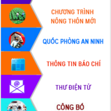
Ứng dụng sinh trắc học - Bước tiến
trong hành trình chuyển đổi số tại Đắk
Lắk
Đắk Lắk nâng cao hiệu quả công tác
Đảng từ Sổ tay đảng viên điện tử
Đắk Lắk đẩy mạnh nuôi biển công
nghệ, hướng tới phát triển thủy sản
bền vững
Tập huấn nâng cao năng lực triển khai
chuyển đổi số cho cán bộ, công chức
cấp xã
Đắk Lắk phát động hưởng ứng Ngày
Quyền của người tiêu dùng Việt Nam
2026
Đẩy mạnh cải cách hành chính, quyết
tâm đạt được mục tiêu tăng trưởng
hai con số trong năm 2026
Tổ chức trang trọng Lễ hội Đền thờ
Lương Văn Chánh năm 2026
Phó Bí thư Tỉnh ủy Đắk Lắk Đỗ Hữu