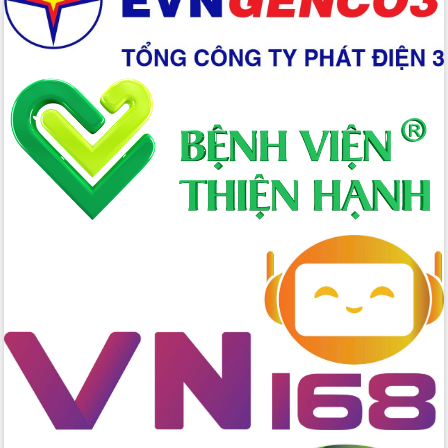
Chuyển đổi số mở ra không gian phát
triển trong lĩnh vực văn hóa, du lịch
Công bố quyết định của Ban Thường
vụ Tỉnh ủy về công tác cán bộ.
Thủ tướng Phạm Minh Chính: Khẩn
trương tái thiết cuộc sống người dân
sau thiên tai
Tập trung nâng cao chất lượng, tổ
chức sản xuất sầu riêng theo hướng
bền vững
Đẩy nhanh công tác khắc phục, ổn
định đời sống Nhân dân sau bão số 13
Bí thư Tỉnh ủy Lương Nguyễn Minh
Triết dự Ngày hội đại đoàn kết tại
Buôn Đăk Tuôr, xã Cư Pui
Khởi công xây dựng Trường Phổ thông
nội trú liên cấp tiểu học và THCS xã Ia
Rvê
Phó Thủ tướng Chính phủ Mai Văn
Chính chia sẻ, động viên người dân