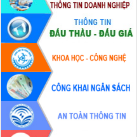
Huy giữ chức Bí thư Đảng ủy Ủy Ban
Nhân dân tỉnh
Bệnh án điện tử thúc đẩy chuyển đổi
số y tế tại Đắk Lắk
Chuyển đổi số thư viện: Mở rộng
không gian tri thức trong thời đại số
Đánh giá, rút kinh nghiệm công tác tổ
chức diễn tập trước ngày bầu cử
Chương trình “Gặp gỡ hữu nghị –
Friendship Meeting New Year 2026”
Bầu cử Quốc hội và HĐND: Cử tri Đắk
Lắk gửi gắm niềm tin, kỳ vọng vào lá
phiếu
Đắk Lắk sẵn sàng các điều kiện cho
Ngày hội bầu cử đại biểu Quốc hội
khóa XVI và HĐND các cấp nhiệm kỳ
2026-2031
Đảm bảo cuộc bầu cử đại biểu Quốc
hội và đại biểu HĐND các cấp diễn ra
an toàn, hiệu quả, đúng quy định