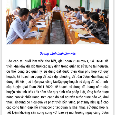
ĐIỂM TIN VĂN BẢN
QUY HOẠCH - KẾ HOẠCH
Quang cảnh buổi làm việc
Báo cáo tại buổi làm việc cho biết, giai đoạn 2016-2021, Sở TNMT đã
triển khai đầy đủ, kịp thời các quy định trong quản lý, sử dụng tài nguyên.
Cụ thể, công tác quản lý, sử dụng đất được triển khai phù hợp với quy
hoạch, kế hoạch sử dụng đất của địa phương; đất đai được khai thác, sử
dụng tiết kiệm, có hiệu quả; công tác lập quy hoạch sử dụng đất cấp tỉnh,
cấp huyện giai đoạn 2011-2020, kế hoạch sử dụng đất hàng năm cấp
huyện của tỉnh Đắk Lắk đảm bảo quy định của pháp luật, từng bước được
nâng cao về chất lượng. Bên cạnh đó, tài nguyên nước được bảo vệ, khai
thác, sử dụng có hiệu quả và phát triển bền vững, phát huy hiệu quả cho
các công trình đập, hồ chứa; công tác quản lý, khai thác, sử dụng hợp lý,
tiết kiệm khoáng sản song song với bảo vệ môi trường ngày càng được