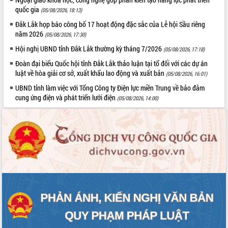
đến năm 2050
quốc gia
(05/08/2026, 18:13)
Phát động chiến dịch 30 ngày đêm
giải phóng mặt bằng Tuyến đường bộ
Đắk Lắk họp báo công bố 17 hoạt động đặc sắc của Lễ hội Sầu riêng
ven biển
năm 2026
(05/08/2026, 17:30)
Đắk Lắk nỗ lực thúc đẩy tăng trưởng
Hội nghị UBND tỉnh Đắk Lắk thường kỳ tháng 7/2026
(05/08/2026, 17:18)
kinh tế từ 10% trở lên trong Quý
Đoàn đại biểu Quốc hội tỉnh Đắk Lắk thảo luận tại tổ đối với các dự án
II/2026
luật về hòa giải cơ sở, xuất khẩu lao động và xuất bản
(05/08/2026, 16:01)
Đắk Lắk ký kết thỏa thuận hợp tác về
UBND tỉnh làm việc với Tổng Công ty Điện lực miền Trung về bảo đảm
chuyển đổi số giai đoạn 2026 – 2030
cung ứng điện và phát triển lưới điện
(05/08/2026, 14:00)
với Tập đoàn Bưu chính Viễn thông
Việt Nam
Thứ trưởng Bộ Y tế làm việc với tỉnh
Đắk Lắk về phát triển nhân lực y tế
cho trạm y tế cấp xã
Du lịch Đắk Lắk nâng tầm trải nghiệm
du khách thông qua Hệ thống cơ sở dữ
liệu và Bản đồ số
Tập huấn ứng dụng trí tuệ nhân tạo (AI)
trong thương mại điện tử năm 2026
Đoàn đại biểu Quốc hội tỉnh Đắk Lắk
trao đổi thông tin trước Kỳ họp thứ