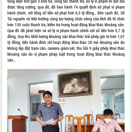
tổng diện tích gần 5.600 ha; công tác thanh tra, xử lý vi phạm về đất đai
Lễ truy điệu và an táng hài cốt liệt sĩ
được tăng cường, qua đó, đã ban hành 74 quyết định xử phạt vi phạm
tại Nghĩa trang Liệt sĩ xã Sơn Hòa
hành chính, với tổng số tiền xử phạt hơn 6,3 tỷ đồng… Bên cạnh đó, Sở
Bàn giải pháp tháo gỡ khó khăn trong
Tài nguyên và Môi trường cùng lực lượng chức năng của tỉnh đã tổ chức
xuất khẩu sầu riêng và triển khai quy
hơn 130 cuộc thanh tra, kiểm tra trong hoạt động khai thác khoáng sản.
THỐNG KÊ TRUY CẬP
định EUDR
Qua đó đã phát hiện và xử lý vi phạm hành chính với số tiền hơn 5,7 tỷ
đồng, truy thu khối lượng khoáng sản khai thác trái phép giá trị hơn 1,07
Thứ trưởng Bộ Nông nghiệp và Môi
Hôm nay:
4976
tỷ đồng; tiến hành đình chỉ hoạt động khai thác 20 mỏ khoáng sản do
trường Nguyễn Hoàng Hiệp khảo sát
Tất cả:
66017716
không lắp đặt trạm cân, camera giám sát, thu hồi 9 giấy phép khai thác
vùng trồng và doanh nghiệp đóng gói
khoáng sản do vi phạm pháp luật trong hoạt động khai thác khoáng
sầu riêng tại Đắk Lắk
sản…
Trình diễn nghệ thuật chế biến các
món ăn từ sầu riêng
Đắk Lắk công bố Quy hoạch và xúc
tiến đầu tư tỉnh
Ngành cá ngừ Đắk Lắk chủ động thích
ứng để giữ vững thị trường xuất khẩu
Diễn đàn Kinh tế tư nhân Việt Nam đột
phá cơ chế - Hợp tác công tư
Đề án 06 tạo bước ngoặt đột phá trong
cải cách hành chính tỉnh Đắk Lắk
Kết nối tour, đẩy mạnh chuyển đổi số