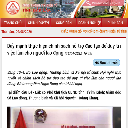
|
Vietnamese
English
TRANG CHỦ
CHÍNH QUYỀN
CÔNG DÂN
DOANH NGHIỆP
DU KHÁCH
Thứ năm, 06/08/2026
CHÀO MỪNG ĐẾN VỚI CỔNG THÔNG TIN ĐIỆN TỬ TỈNH ĐẮK LẮK
GIỚI THIỆU
Đẩy mạnh thực hiện chính sách hỗ trợ đào tạo để duy trì
việc làm cho người lao động
(13/04/2022, 16:45)
LÃNH ĐẠO UBND TỈNH
Đọc bài viết
TIN TỨC SỰ KIỆN
Sáng 13/4, Bộ Lao động, Thương binh và Xã hội tổ chức Hội nghị trực
SỞ, BAN, NGÀNH
tuyến về chính sách hỗ trợ đào tạo để duy trì việc làm cho người lao
động. Bộ trưởng Đào Ngọc Dung chủ trì hội nghị.
UBND CÁC XÃ, PHƯỜNG
Tại điểm cầu Đắk Lắk có Phó Chủ tịch UBND tỉnh H’Yim Kđoh; Giám đốc
Sở Lao động, Thương binh và Xã hội Nguyễn Hoàng Giang.
THÔNG TIN CHỈ ĐẠO ĐIỀU HÀNH
HỆ THỐNG VĂN BẢN
VĂN BẢN HĐND TỈNH