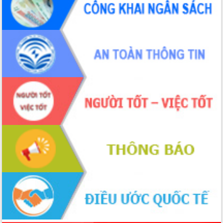
Lắk
Đắk Lắk nâng cao hiệu quả công tác
Đảng từ Sổ tay đảng viên điện tử
Đắk Lắk đẩy mạnh nuôi biển công
nghệ, hướng tới phát triển thủy sản
bền vững
Tập huấn nâng cao năng lực triển khai
chuyển đổi số cho cán bộ, công chức
cấp xã
Đắk Lắk phát động hưởng ứng Ngày
Quyền của người tiêu dùng Việt Nam
2026
Đẩy mạnh cải cách hành chính, quyết
tâm đạt được mục tiêu tăng trưởng
hai con số trong năm 2026
Tổ chức trang trọng Lễ hội Đền thờ
Lương Văn Chánh năm 2026
Phó Bí thư Tỉnh ủy Đắk Lắk Đỗ Hữu
Huy giữ chức Bí thư Đảng ủy Ủy Ban
Nhân dân tỉnh