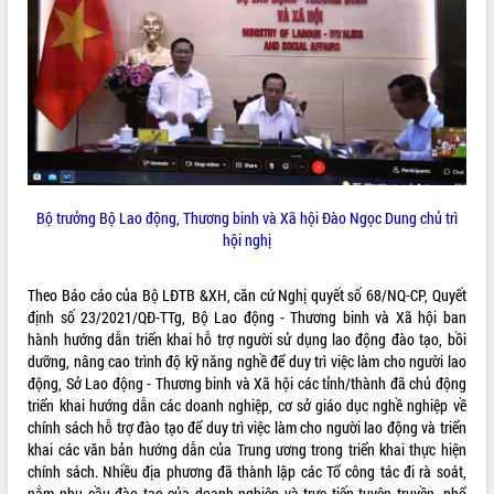
ĐIỂM TIN VĂN BẢN
QUY HOẠCH - KẾ HOẠCH
Bộ trưởng Bộ Lao động, Thương binh và Xã hội Đào Ngọc Dung chủ trì
hội nghị
Theo Báo cáo của Bộ LĐTB &XH, căn cứ Nghị quyết số 68/NQ-CP, Quyết
định số 23/2021/QĐ-TTg, Bộ Lao động - Thương binh và Xã hội ban
hành hướng dẫn triển khai hỗ trợ người sử dụng lao động đào tạo, bồi
dưỡng, nâng cao trình độ kỹ năng nghề để duy trì việc làm cho người lao
động, Sở Lao động - Thương binh và Xã hội các tỉnh/thành đã chủ động
triển khai hướng dẫn các doanh nghiệp, cơ sở giáo dục nghề nghiệp về
chính sách hỗ trợ đào tạo để duy trì việc làm cho người lao động và triển
khai các văn bản hướng dẫn của Trung ương trong triển khai thực hiện
chính sách. Nhiều địa phương đã thành lập các Tổ công tác đi rà soát,
nắm nhu cầu đào tạo của doanh nghiệp và trực tiếp tuyên truyền, phổ