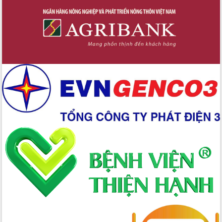
quan trọng
Thống nhất danh sách giới thiệu ứng
cử đại biểu Quốc hội khoá XVI và đại
biểu HĐND tỉnh Đắk Lắk, nhiệm kỳ
2026-2031
Phát động hai phong trào thi đua quan
trọng trong kỷ nguyên mới
Hội nghị lần thứ tư Ban Chỉ đạo công
tác bầu cử tỉnh Đắk Lắk
Hội nghị Báo cáo viên Trung ương
tháng 01/2026
Phó Thủ tướng Hồ Quốc Dũng đánh giá
cao kết quả Chiến dịch Quang Trung
tại Đắk Lắk
Hội nghị Ban Chấp hành Đảng bộ tỉnh
Đắk Lắk lần thứ 2 (mở rộng)
Tập trung giải phóng mặt bằng, đẩy
nhanh tiến độ Tuyến đường bộ ven
biển
Gỡ khó, khởi công xây dựng, sửa chữa