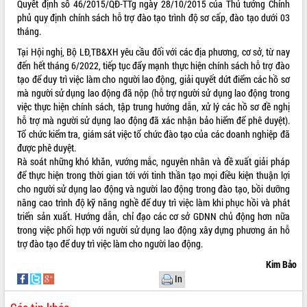
Quyết định số 46/2015/QĐ-TTg ngày 28/10/2015 của Thủ tướng Chính
tầng kỹ thuật Cụm công nghiệp Tân
phủ quy định chính sách hỗ trợ đào tạo trình độ sơ cấp, đào tạo dưới 03
Tiến
tháng.
Gặp mặt các cơ quan báo chí nhân Kỷ
Tại Hội nghị, Bộ LĐ,TB&XH yêu cầu đối với các địa phương, cơ sở, từ nay
niệm 101 năm Ngày Báo chí Cách
đến hết tháng 6/2022, tiếp tục đẩy mạnh thực hiện chính sách hỗ trợ đào
mạng Việt Nam
tạo để duy trì việc làm cho người lao động, giải quyết dứt điểm các hồ sơ
Đắk Lắk sơ kết 4 năm triển khai thực
mà người sử dụng lao động đã nộp (hỗ trợ người sử dụng lao động trong
hiện Đề án 06 của Chính phủ
việc thực hiện chính sách, tập trung hướng dẫn, xử lý các hồ sơ đề nghị
Họp báo thông tin về Hội nghị Công bố
hỗ trợ mà người sử dụng lao động đã xác nhận bảo hiểm để phê duyệt).
Quy hoạch và Xúc tiến đầu tư tỉnh Đắk
Tổ chức kiểm tra, giám sát việc tổ chức đào tạo của các doanh nghiệp đã
Lắk
được phê duyệt.
Khơi thông điểm nghẽn, đẩy nhanh
Rà soát những khó khăn, vướng mắc, nguyên nhân và đề xuất giải pháp
giải ngân vốn khắc phục thiên tai
để thực hiện trong thời gian tới với tinh thần tạo mọi điều kiện thuận lợi
cho người sử dụng lao động và người lao động trong đào tạo, bồi dưỡng
HĐND tỉnh thông qua điều chỉnh Quy
nâng cao trình độ kỹ năng nghề để duy trì việc làm khi phục hồi và phát
hoạch tỉnh thời kỳ 2021-2030
triển sản xuất. Hướng dẫn, chỉ đạo các cơ sở GDNN chủ động hơn nữa
Hội thảo góp ý hồ sơ điều chỉnh quy
trong việc phối hợp với người sử dụng lao động xây dựng phương án hỗ
hoạch tỉnh Đắk Lắk thời kỳ 2021-2030,
trợ đào tạo để duy trì việc làm cho người lao động.
tầm nhìn đến năm 2050
Kim Bảo
Nâng cao hiệu quả hoạt động của các
doanh nghiệp nhà nước
In
Hội nghị triển khai kết nối mạng