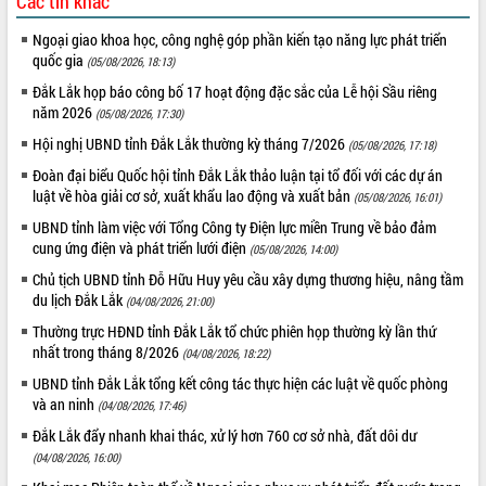
Các tin khác
truyền số liệu chuyên dùng phục vụ cơ
quan Đảng, Nhà nước
Ngoại giao khoa học, công nghệ góp phần kiến tạo năng lực phát triển
Lễ phát động chuỗi hoạt động chung
quốc gia
(05/08/2026, 18:13)
tay làm sạch môi trường
Đắk Lắk họp báo công bố 17 hoạt động đặc sắc của Lễ hội Sầu riêng
Xã Ea Kar bước chuyển mình trong
năm 2026
(05/08/2026, 17:30)
công tác cải cách hành chính mô hình
Hội nghị UBND tỉnh Đắk Lắk thường kỳ tháng 7/2026
mới
(05/08/2026, 17:18)
UBND tỉnh họp báo định kỳ tháng 4
Đoàn đại biểu Quốc hội tỉnh Đắk Lắk thảo luận tại tổ đối với các dự án
năm 2026
luật về hòa giải cơ sở, xuất khẩu lao động và xuất bản
(05/08/2026, 16:01)
Hội thảo khoa học “Giải pháp thúc đẩy
UBND tỉnh làm việc với Tổng Công ty Điện lực miền Trung về bảo đảm
phát triển nền kinh tế xanh tại tỉnh
cung ứng điện và phát triển lưới điện
(05/08/2026, 14:00)
Đắk Lắk”
Chủ tịch UBND tỉnh Đỗ Hữu Huy yêu cầu xây dựng thương hiệu, nâng tầm
Tăng cường giám sát, đôn đốc thực
du lịch Đắk Lắk
(04/08/2026, 21:00)
hiện nhiệm vụ quản lý tài sản công
Thường trực HĐND tỉnh Đắk Lắk tổ chức phiên họp thường kỳ lần thứ
hàng tuần
nhất trong tháng 8/2026
(04/08/2026, 18:22)
Tháo gỡ những vướng mắc, đẩy mạnh
công tác cải cách thủ tục hành chính
UBND tỉnh Đắk Lắk tổng kết công tác thực hiện các luật về quốc phòng
và an ninh
tại Trung tâm Phục vụ hành chính
(04/08/2026, 17:46)
công tỉnh
Đắk Lắk đẩy nhanh khai thác, xử lý hơn 760 cơ sở nhà, đất dôi dư
Đắk Lắk: Tôn vinh 46 giải pháp tại Hội
(04/08/2026, 16:00)
thi Sáng tạo Kỹ thuật 2024 - 2025