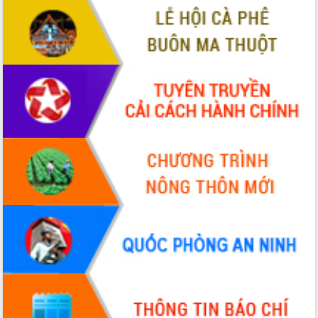
giải phóng mặt bằng Tuyến đường bộ
ven biển
Đắk Lắk nỗ lực thúc đẩy tăng trưởng
kinh tế từ 10% trở lên trong Quý
II/2026
Đắk Lắk ký kết thỏa thuận hợp tác về
chuyển đổi số giai đoạn 2026 – 2030
với Tập đoàn Bưu chính Viễn thông
Việt Nam
Thứ trưởng Bộ Y tế làm việc với tỉnh
Đắk Lắk về phát triển nhân lực y tế
cho trạm y tế cấp xã
Du lịch Đắk Lắk nâng tầm trải nghiệm
du khách thông qua Hệ thống cơ sở dữ
liệu và Bản đồ số
Tập huấn ứng dụng trí tuệ nhân tạo (AI)
trong thương mại điện tử năm 2026
Đoàn đại biểu Quốc hội tỉnh Đắk Lắk
trao đổi thông tin trước Kỳ họp thứ
nhất, Quốc hội khóa XVI
Quyết liệt cải cách hành chính, khơi