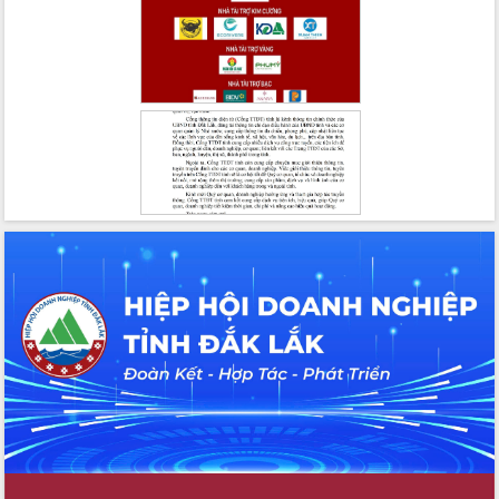
Đắk Lắk
Sôi nổi Hội đua ngựa truyền thống Gò
Thì Thùng mừng Xuân Bính Ngọ 2026
Lãnh đạo tỉnh dâng hương tưởng niệm
tại Đập Đồng Cam đầu Xuân Bính Ngọ
Ngành nông nghiệp phấn đấu tăng
trưởng đạt 5,86% trong năm 2026
UBND tỉnh Đắk Lắk triển khai công tác
quốc phòng, quân sự địa phương năm
2026
Đắk Lắk tập trung toàn lực khắc phục
tồn tại IUU, sẵn sàng làm việc với
Đoàn thanh tra EC
Chủ tịch UBND tỉnh Tạ Anh Tuấn thăm,
chúc mừng các bệnh viện nhân Ngày
Thầy thuốc Việt Nam
Rộn ràng lễ hội truyền thống Sông
nước Đà Nông lần thứ I năm 2026
Kỳ họp Chuyên đề lần thứ Năm, HĐND
tỉnh Đắk Lắk thông qua các nghị quyết