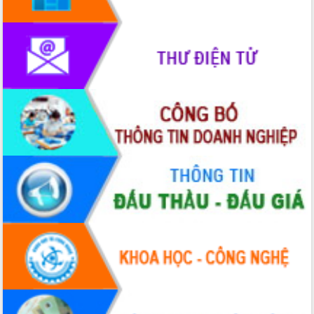
thông nguồn lực phát triển
Nâng cao hiệu lực, hiệu quả HĐND
tỉnh thông qua hiện đại hóa hành chính
Xã Ea Phê gắn cải cách hành chính với
chuyển đổi số
Phó Chủ tịch Thường trực UBND tỉnh
Hồ Thị Nguyên Thảo làm việc tại Trung
tâm Phục vụ hành chính công xã Ea
Phê
Xây dựng nền hành chính số đồng
hành cùng nông dân dân, doanh nghiệp
Giai đoạn 2026-2030, Đắk Lắk phấn
đấu có 77% xã đạt chuẩn nông thôn
mới
Chuyển đổi số 'mở đường' cho nông
nghiệp Đắk Lắk tăng trưởng bứt phá
Triển khai đồng bộ đo đạc, lập hồ sơ
địa chính, hoàn thiện cơ sở dữ liệu đất
đai
Ứng dụng sinh trắc học - Bước tiến
trong hành trình chuyển đổi số tại Đắk