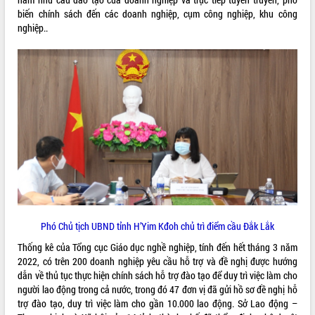
biến chính sách đến các doanh nghiệp, cụm công nghiệp, khu công
VIDEO
nghiệp..
Bí thư Tỉnh ủy Lương Nguyễn Minh
Triết thăm, tặng quà người có công với
cách mạng
Rà soát, hoàn thiện hệ thống thiết chế
văn hóa, thể thao đáp ứng yêu cầu
Phó Chủ tịch UBND tỉnh H’Yim Kđoh chủ trì điểm cầu Đắk Lắk
phát triển mới
Thống kê của Tổng cục Giáo dục nghề nghiệp, tính đến hết tháng 3 năm
Thường trực HĐND tỉnh Đắk Lắk gặp
2022, có trên 200 doanh nghiệp yêu cầu hỗ trợ và đề nghị được hướng
mặt Đoàn chuyên gia y tế TP. Hồ Chí
ALBUM ẢNH
dẫn về thủ tục thực hiện chính sách hỗ trợ đào tạo để duy trì việc làm cho
Minh
người lao động trong cả nước, trong đó 47 đơn vị đã gửi hồ sơ đề nghị hỗ
Lễ truy điệu và an táng hài cốt liệt sĩ
trợ đào tạo, duy trì việc làm cho gần 10.000 lao động. Sở Lao động –
tại Nghĩa trang Liệt sĩ xã Sơn Hòa