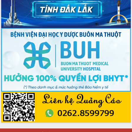
Công bố quyết định của Ban Thường
vụ Tỉnh ủy về công tác cán bộ.
Thủ tướng Phạm Minh Chính: Khẩn
trương tái thiết cuộc sống người dân
sau thiên tai
Tập trung nâng cao chất lượng, tổ
chức sản xuất sầu riêng theo hướng
bền vững
Đẩy nhanh công tác khắc phục, ổn
định đời sống Nhân dân sau bão số 13
Bí thư Tỉnh ủy Lương Nguyễn Minh
Triết dự Ngày hội đại đoàn kết tại
Buôn Đăk Tuôr, xã Cư Pui
Khởi công xây dựng Trường Phổ thông
nội trú liên cấp tiểu học và THCS xã Ia
Rvê
Phó Thủ tướng Chính phủ Mai Văn
Chính chia sẻ, động viên người dân
chịu ảnh hưởng nặng từ bão số 13
Chủ tịch UBND tỉnh kiểm tra công tác