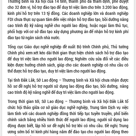
Thương binh và Xã hội của 14 tỉnh, thành phố đã thẩm định, phê duyệt
Bàn giải pháp tháo gỡ khó khăn trong
cho 32 đơn vị, hỗ trợ đào tạo để duy trì việc làm cho trên 3.200 lao động,
xuất khẩu sầu riêng và triển khai quy
kinh phí hỗ trợ trên 13 tỷ đồng. Các doanh nghiệp lớn và doanh nghiệp
định EUDR
FDI chưa thực sự quan tâm đến việc nhận hỗ trợ đào tạo, bồi dưỡng nâng
cao trình độ kỹ năng nghề cho người lao động, hoặc ngại làm thủ tục,
Thứ trưởng Bộ Nông nghiệp và Môi
phối hợp với cơ sở đào tạo xây dựng phương án để nhận hỗ trợ kinh phí
trường Nguyễn Hoàng Hiệp khảo sát
đào tạo từ ngân sách nhà nước.
vùng trồng và doanh nghiệp đóng gói
LIÊN KẾT WEB
sầu riêng tại Đắk Lắk
Tổng cục Giáo dục nghề nghiệp đề xuất Bộ trình Chính phủ, Thủ tướng
Trình diễn nghệ thuật chế biến các
Chính phủ xem xét kéo dài thời gian thực hiện chính sách hỗ trợ đào tạo
món ăn từ sầu riêng
để duy trì việc làm cho người lao động; Nghiên cứu sửa đổi về các điều
kiện được hưởng chính sách, giúp cho các doanh nghiệp có nhu cầu có
Đắk Lắk công bố Quy hoạch và xúc
THỐNG KÊ TRUY CẬP
thể được hỗ trợ đào tạo, duy trì việc làm cho người lao động.
tiến đầu tư tỉnh
Ngành cá ngừ Đắk Lắk chủ động thích
Hôm nay:
14742
Tại tỉnh Đắk Lắk, Sở Lao động – Thương binh và Xã hội chưa nhận được
ứng để giữ vững thị trường xuất khẩu
hồ sơ đề nghị hỗ trợ người sử dụng lao động đào tạo, bồi dưỡng, nâng
Tất cả:
65990884
cao trình độ kỹ năng nghề để duy trì việc làm cho người lao động.
Diễn đàn Kinh tế tư nhân Việt Nam đột
phá cơ chế - Hợp tác công tư
Trong thời gian tới, Sở Lao động – Thương binh và Xã hội Đắk Lắk tổ
Đề án 06 tạo bước ngoặt đột phá trong
chức hội thảo giữa cơ sở giáo dục nghề nghiệp, Trung tâm Dịch vụ việc
cải cách hành chính tỉnh Đắk Lắk
làm tỉnh với các doanh nghiệp đồng thời tiếp tục tuyền truyền, phổ biến
chính sách bằng nhiều hình thức để người lao động, người sử dụng lao
Kết nối tour, đẩy mạnh chuyển đổi số
động được biết, lập hồ sơ đề nghị hỗ trợ khi có nhu cầu. Đề nghị Trung
để phát triển du lịch Đắk Lắk
ương sớm bố trí kinh phí hàng năm để đào tạo cho người lao động theo
Khởi động Dự án Đầu tư xây dựng hạ