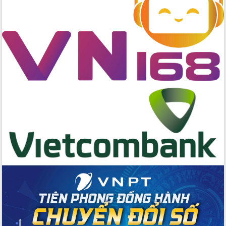
toàn bộ nhà ở cho hộ dân đúng tiến độ
đề ra
UBND tỉnh Đắk Lắk tổng kết công tác
quốc phòng, quân sự địa phương năm
2025
Tập trung triển khai quyết liệt, đồng bộ
các giải pháp nhằm thực hiện hiệu quả
các nhiệm vụ đề ra năm 2025
Phát huy vai trò của người có uy tín
trong phòng chống tảo hôn và hôn
nhân cận huyết thống
Nông sản Tây Nguyên thu hút doanh
nghiệp nước ngoài
Đắk Lắk định vị thương hiệu du lịch
“Biển – Rừng – Cà phê” trong không
gian phát triển mới
Hội nghị chia sẻ kinh nghiệm, chuyển
giao kỹ thuật y tế, định hướng phát
triển chuyên sâu đến 2030
Chuyển đổi số mở ra không gian phát
triển trong lĩnh vực văn hóa, du lịch