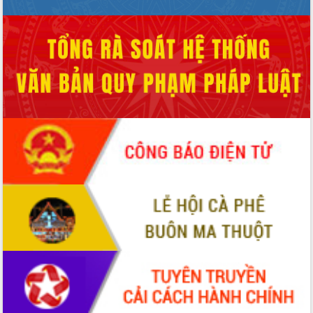
với Tập đoàn Bưu chính Viễn thông
Việt Nam
Thứ trưởng Bộ Y tế làm việc với tỉnh
Đắk Lắk về phát triển nhân lực y tế
cho trạm y tế cấp xã
Du lịch Đắk Lắk nâng tầm trải nghiệm
du khách thông qua Hệ thống cơ sở dữ
liệu và Bản đồ số
Tập huấn ứng dụng trí tuệ nhân tạo (AI)
trong thương mại điện tử năm 2026
Đoàn đại biểu Quốc hội tỉnh Đắk Lắk
trao đổi thông tin trước Kỳ họp thứ
nhất, Quốc hội khóa XVI
Quyết liệt cải cách hành chính, khơi
thông nguồn lực phát triển
Nâng cao hiệu lực, hiệu quả HĐND
tỉnh thông qua hiện đại hóa hành chính
Xã Ea Phê gắn cải cách hành chính với
chuyển đổi số
Phó Chủ tịch Thường trực UBND tỉnh