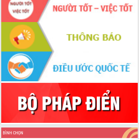
Chương trình “Gặp gỡ hữu nghị –
Friendship Meeting New Year 2026”
Bầu cử Quốc hội và HĐND: Cử tri Đắk
Lắk gửi gắm niềm tin, kỳ vọng vào lá
phiếu
Đắk Lắk sẵn sàng các điều kiện cho
Ngày hội bầu cử đại biểu Quốc hội
khóa XVI và HĐND các cấp nhiệm kỳ
2026-2031
Đảm bảo cuộc bầu cử đại biểu Quốc
hội và đại biểu HĐND các cấp diễn ra
an toàn, hiệu quả, đúng quy định
Thủ tướng Chính phủ Phạm Minh Chính
kiểm tra, chỉ đạo hoàn thành các dự
án cao tốc và thăm khu tái định cư tại
Đắk Lắk
Sôi nổi Hội đua ngựa truyền thống Gò
Thì Thùng mừng Xuân Bính Ngọ 2026
Lãnh đạo tỉnh dâng hương tưởng niệm
tại Đập Đồng Cam đầu Xuân Bính Ngọ
BÌNH CHỌN
Ngành nông nghiệp phấn đấu tăng