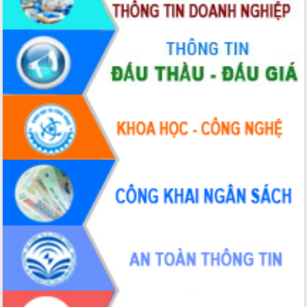
Tập huấn nâng cao năng lực triển khai
chuyển đổi số cho cán bộ, công chức
cấp xã
Đắk Lắk phát động hưởng ứng Ngày
Quyền của người tiêu dùng Việt Nam
2026
Đẩy mạnh cải cách hành chính, quyết
tâm đạt được mục tiêu tăng trưởng
hai con số trong năm 2026
Tổ chức trang trọng Lễ hội Đền thờ
Lương Văn Chánh năm 2026
Phó Bí thư Tỉnh ủy Đắk Lắk Đỗ Hữu
Huy giữ chức Bí thư Đảng ủy Ủy Ban
Nhân dân tỉnh
Bệnh án điện tử thúc đẩy chuyển đổi
số y tế tại Đắk Lắk
Chuyển đổi số thư viện: Mở rộng
không gian tri thức trong thời đại số
Đánh giá, rút kinh nghiệm công tác tổ
chức diễn tập trước ngày bầu cử