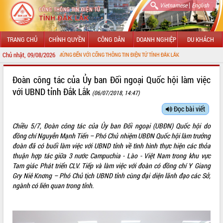
|
Vietnamese
English
TRANG CHỦ
CHÍNH QUYỀN
CÔNG DÂN
DOANH NGHIỆP
DU KHÁCH
Chủ nhật, 09/08/2026
CHÀO MỪNG ĐẾN VỚI CỔNG THÔNG TIN ĐIỆN TỬ TỈNH ĐẮK LẮK
GIỚI THIỆU
Đoàn công tác của Ủy ban Đối ngoại Quốc hội làm việc
với UBND tỉnh Đắk Lắk
(06/07/2018, 14:47)
LÃNH ĐẠO UBND TỈNH
Đọc bài viết
TIN TỨC SỰ KIỆN
Chiều 5/7, Đoàn công tác của Ủy ban Đối ngoại (UBĐN) Quốc hội do
SỞ, BAN, NGÀNH
đồng chí Nguyễn Mạnh Tiến – Phó Chủ nhiệm UBĐN Quốc hội làm trưởng
đoàn đã có buổi làm việc với UBND tỉnh về tình hình thực hiện các thỏa
UBND CÁC XÃ, PHƯỜNG
thuận hợp tác giữa 3 nước Campuchia - Lào - Việt Nam trong khu vực
Tam giác Phát triển CLV. Tiếp và làm việc với đoàn có đồng chí Y Giang
Gry Niê Knơng – Phó Chủ tịch UBND tỉnh cùng đại diện lãnh đạo các Sở,
THÔNG TIN CHỈ ĐẠO ĐIỀU HÀNH
ngành có liên quan trong tỉnh.
HỆ THỐNG VĂN BẢN
VĂN BẢN HĐND TỈNH