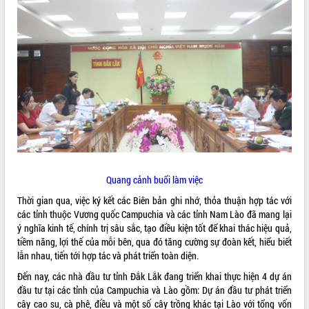
ĐIỂM TIN VĂN BẢN
QUY HOẠCH - KẾ HOẠCH
Quang cảnh buổi làm việc
Thời gian qua, việc ký kết các Biên bản ghi nhớ, thỏa thuận hợp tác với
các tỉnh thuộc Vương quốc Campuchia và các tỉnh Nam Lào đã mang lại
ý nghĩa kinh tế, chính trị sâu sắc, tạo điều kiện tốt để khai thác hiệu quả,
tiềm năng, lợi thế của mỗi bên, qua đó tăng cường sự đoàn kết, hiểu biết
lẫn nhau, tiến tới hợp tác và phát triển toàn diện.
Đến nay, các nhà đầu tư tỉnh Đắk Lắk đang triển khai thực hiện 4 dự án
đầu tư tại các tỉnh của Campuchia và Lào gồm: Dự án đầu tư phát triển
cây cao su, cà phê, điều và một số cây trồng khác tại Lào với tổng vốn