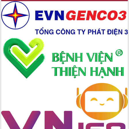
các nhiệm vụ đề ra năm 2025
Phát huy vai trò của người có uy tín
trong phòng chống tảo hôn và hôn
nhân cận huyết thống
Nông sản Tây Nguyên thu hút doanh
nghiệp nước ngoài
Đắk Lắk định vị thương hiệu du lịch
“Biển – Rừng – Cà phê” trong không
gian phát triển mới
Hội nghị chia sẻ kinh nghiệm, chuyển
giao kỹ thuật y tế, định hướng phát
triển chuyên sâu đến 2030
Chuyển đổi số mở ra không gian phát
triển trong lĩnh vực văn hóa, du lịch
Công bố quyết định của Ban Thường
vụ Tỉnh ủy về công tác cán bộ.
Thủ tướng Phạm Minh Chính: Khẩn
trương tái thiết cuộc sống người dân
sau thiên tai
Tập trung nâng cao chất lượng, tổ