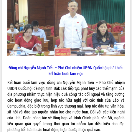
hiện Đề án 06 của Chính phủ
Họp báo thông tin về Hội nghị Công bố
Quy hoạch và Xúc tiến đầu tư tỉnh Đắk
Lắk
Khơi thông điểm nghẽn, đẩy nhanh
giải ngân vốn khắc phục thiên tai
HĐND tỉnh thông qua điều chỉnh Quy
hoạch tỉnh thời kỳ 2021-2030
Hội thảo góp ý hồ sơ điều chỉnh quy
hoạch tỉnh Đắk Lắk thời kỳ 2021-2030,
tầm nhìn đến năm 2050
Đồng chí Nguyễn Mạnh Tiến – Phó Chủ nhiệm UBĐN Quốc hội phát biểu
Nâng cao hiệu quả hoạt động của các
kết luận buổi làm việc
doanh nghiệp nhà nước
Kết luận buổi làm việc, đồng chí Nguyễn Mạnh Tiến – Phó Chủ nhiệm
Hội nghị triển khai kết nối mạng
UBĐN Quốc hội đề nghị tỉnh Đắk Lắk tiếp tục phát huy các thế mạnh của
truyền số liệu chuyên dùng phục vụ cơ
địa phương nhằm thực hiện hiệu quả công tác đối ngoại và tăng cường
quan Đảng, Nhà nước
các hoạt động giao lưu, hợp tác hữu nghị với các tỉnh của Lào và
Lễ phát động chuỗi hoạt động chung
Campuchia, đặc biệt trong lĩnh vực thương mại, hợp tác đầu tư, văn hóa,
tay làm sạch môi trường
xã hội và đào tạo nguồn nhân lực cho nước bạn. Đối với các kiến nghị
của tỉnh, Đoàn công tác sẽ tổng hợp và trình Chính phủ, các Bộ, ngành
Xã Ea Kar bước chuyển mình trong
liên quan giải quyết trong thời gian tới nhằm tạo điều kiện cho địa
công tác cải cách hành chính mô hình
phương tiến hành các hoạt động hợp tác đạt hiệu quả cao.
mới