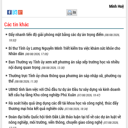
UBND tỉnh họp báo định kỳ tháng 4
Minh Huệ
năm 2026
In
Hội thảo khoa học “Giải pháp thúc đẩy
Các tin khác
phát triển nền kinh tế xanh tại tỉnh
Đắk Lắk”
Đẩy nhanh tiến độ giải phóng mặt bằng các dự án trọng điểm
(08/08/2026,
Tăng cường giám sát, đôn đốc thực
19:53)
hiện nhiệm vụ quản lý tài sản công
Bí thư Tỉnh ủy Lương Nguyễn Minh Triết kiểm tra việc khám sức khỏe cho
hàng tuần
Nhân dân
(08/08/2026, 17:05)
Tháo gỡ những vướng mắc, đẩy mạnh
công tác cải cách thủ tục hành chính
Ban Thường vụ Tỉnh ủy xem xét phương án sắp xếp trường học và nhiều
tại Trung tâm Phục vụ hành chính
nội dung quan trọng
(08/08/2026, 13:30)
công tỉnh
Thường trực Tỉnh ủy chưa thông qua phương án sáp nhập xã, phường cụ
Đắk Lắk: Tôn vinh 46 giải pháp tại Hội
thể
(08/08/2026, 11:30)
thi Sáng tạo Kỹ thuật 2024 - 2025
UBND tỉnh làm việc với Chủ đầu tư dự án Đầu tư xây dựng và kinh doanh
Đắk Lắk rà soát, điều chỉnh Đề án 190
kết cấu hạ tầng Khu công nghiệp Phú Xuân
(07/08/2026, 19:47)
về phát triển nuôi trồng thủy sản
Rà soát hiệu quả ứng dụng các đề tài khoa học và công nghệ, thúc đẩy
Phó Chủ tịch UBND tỉnh Đắk Lắk
thương mại hóa kết quả nghiên cứu
(07/08/2026, 18:34)
Trương Công Thái kiểm tra thực địa
Đoàn đại biểu Quốc hội tỉnh Đắk Lắk thảo luận tại tổ về các dự án luật về
Dự án cao tốc Khánh Hòa - Buôn Ma
nông nghiệp, môi trường, viễn thông, chuyển giao công nghệ
Thuột
(07/08/2026,
17:12)