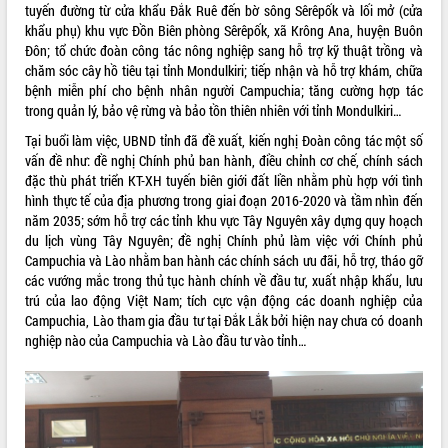
sầu riêng tại Đắk Lắk
tuyến đường từ cửa khẩu Đắk Ruê đến bờ sông Sêrêpốk và lối mở (cửa
khẩu phụ) khu vực Đồn Biên phòng Sêrêpốk, xã Krông Ana, huyện Buôn
Trình diễn nghệ thuật chế biến các
Đôn; tổ chức đoàn công tác nông nghiệp sang hỗ trợ kỹ thuật trồng và
món ăn từ sầu riêng
chăm sóc cây hồ tiêu tại tỉnh Mondulkiri; tiếp nhận và hỗ trợ khám, chữa
Đắk Lắk công bố Quy hoạch và xúc
bệnh miễn phí cho bệnh nhân người Campuchia; tăng cường hợp tác
tiến đầu tư tỉnh
trong quản lý, bảo vệ rừng và bảo tồn thiên nhiên với tỉnh Mondulkiri…
Ngành cá ngừ Đắk Lắk chủ động thích
Tại buổi làm việc, UBND tỉnh đã đề xuất, kiến nghị Đoàn công tác một số
ứng để giữ vững thị trường xuất khẩu
vấn đề như: đề nghị Chính phủ ban hành, điều chỉnh cơ chế, chính sách
Diễn đàn Kinh tế tư nhân Việt Nam đột
đặc thù phát triển KT-XH tuyến biên giới đất liền nhằm phù hợp với tình
phá cơ chế - Hợp tác công tư
hình thực tế của địa phương trong giai đoạn 2016-2020 và tầm nhìn đến
Đề án 06 tạo bước ngoặt đột phá trong
năm 2035; sớm hỗ trợ các tỉnh khu vực Tây Nguyên xây dựng quy hoạch
cải cách hành chính tỉnh Đắk Lắk
du lịch vùng Tây Nguyên; đề nghị Chính phủ làm việc với Chính phủ
Kết nối tour, đẩy mạnh chuyển đổi số
Campuchia và Lào nhằm ban hành các chính sách ưu đãi, hỗ trợ, tháo gỡ
để phát triển du lịch Đắk Lắk
các vướng mắc trong thủ tục hành chính về đầu tư, xuất nhập khẩu, lưu
trú của lao động Việt Nam; tích cực vận động các doanh nghiệp của
Khởi động Dự án Đầu tư xây dựng hạ
Campuchia, Lào tham gia đầu tư tại Đắk Lắk bởi hiện nay chưa có doanh
tầng kỹ thuật Cụm công nghiệp Tân
nghiệp nào của Campuchia và Lào đầu tư vào tỉnh…
Tiến
Gặp mặt các cơ quan báo chí nhân Kỷ
niệm 101 năm Ngày Báo chí Cách
mạng Việt Nam
Đắk Lắk sơ kết 4 năm triển khai thực