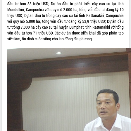
đầu tư hơn 83 triệu USD; Dự án đầu tư phát triển cây cao su tại tỉnh
VIDEO
Mondulkiri, Campuchia với quy mô 2.000 ha, tổng vốn đầu tư đăng ký 10
triệu USD; Dự án đầu tư trồng cây cao su tại tỉnh Rattanakiri, Campuchia
với quy mô 5.800 ha, tổng vốn đầu tư đăng ký 53,9 triệu USD; Dự án đầu
tư trồng 7.000 ha cây cao su tại huyện Lumphat, tỉnh Rattanakiri với tổng
vốn đầu tư hơn 71 triệu USD. Các dự án được triển khai đã góp phần tạo
việc làm, ổn định cuộc sống cho lao động địa phương.
Trailer Lễ hội Sầu riêng Đắk Lắk năm
2026
Khám bệnh, cấp phát thuốc miễn phí
và tặng quà người dân xã Cư Pui
Hội nghị UBND tỉnh Đắk Lắk thường kỳ
tháng 7/2026
Lễ truy tặng danh hiệu “Bà Mẹ Việt
ALBUM ẢNH
Nam Anh hùng” và trao Huân chương
Lao động
UBND tỉnh Đắk Lắk triển khai nhiệm
vụ 6 tháng cuối năm 2026