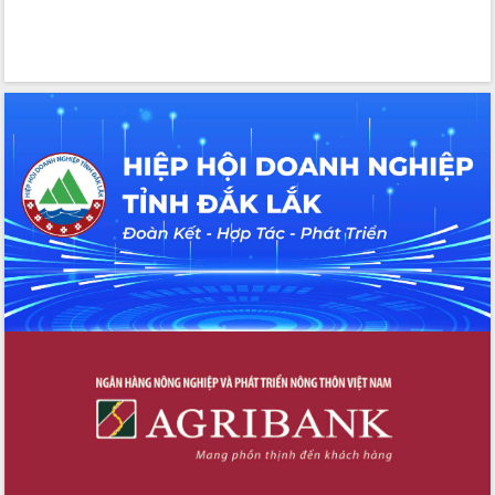
trọng trong kỷ nguyên mới
Hội nghị lần thứ tư Ban Chỉ đạo công
tác bầu cử tỉnh Đắk Lắk
Hội nghị Báo cáo viên Trung ương
tháng 01/2026
Phó Thủ tướng Hồ Quốc Dũng đánh giá
cao kết quả Chiến dịch Quang Trung
tại Đắk Lắk
Hội nghị Ban Chấp hành Đảng bộ tỉnh
Đắk Lắk lần thứ 2 (mở rộng)
Tập trung giải phóng mặt bằng, đẩy
nhanh tiến độ Tuyến đường bộ ven
biển
Gỡ khó, khởi công xây dựng, sửa chữa
toàn bộ nhà ở cho hộ dân đúng tiến độ
đề ra
UBND tỉnh Đắk Lắk tổng kết công tác
quốc phòng, quân sự địa phương năm
2025
Tập trung triển khai quyết liệt, đồng bộ
các giải pháp nhằm thực hiện hiệu quả