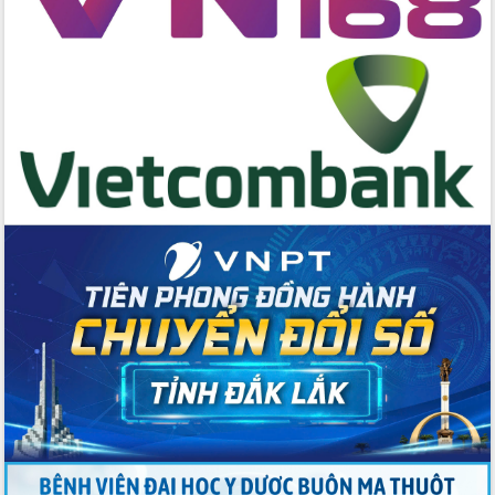
chức sản xuất sầu riêng theo hướng
bền vững
Đẩy nhanh công tác khắc phục, ổn
định đời sống Nhân dân sau bão số 13
Bí thư Tỉnh ủy Lương Nguyễn Minh
Triết dự Ngày hội đại đoàn kết tại
Buôn Đăk Tuôr, xã Cư Pui
Khởi công xây dựng Trường Phổ thông
nội trú liên cấp tiểu học và THCS xã Ia
Rvê
Phó Thủ tướng Chính phủ Mai Văn
Chính chia sẻ, động viên người dân
chịu ảnh hưởng nặng từ bão số 13
Chủ tịch UBND tỉnh kiểm tra công tác
phòng, chống bão số 13 tại các địa
bàn xung yếu
Tập trung đẩy nhanh giải ngân nguồn
vốn các chương trình mục tiêu quốc
gia
Xã Ea H'leo giữ vững và nâng cao chất
lượng các tiêu chí nông thôn mới