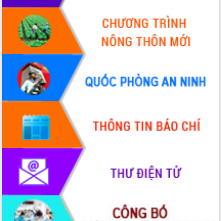
Hồ Thị Nguyên Thảo làm việc tại Trung
tâm Phục vụ hành chính công xã Ea
Phê
Xây dựng nền hành chính số đồng
hành cùng nông dân dân, doanh nghiệp
Giai đoạn 2026-2030, Đắk Lắk phấn
đấu có 77% xã đạt chuẩn nông thôn
mới
Chuyển đổi số 'mở đường' cho nông
nghiệp Đắk Lắk tăng trưởng bứt phá
Triển khai đồng bộ đo đạc, lập hồ sơ
địa chính, hoàn thiện cơ sở dữ liệu đất
đai
Ứng dụng sinh trắc học - Bước tiến
trong hành trình chuyển đổi số tại Đắk
Lắk
Đắk Lắk nâng cao hiệu quả công tác
Đảng từ Sổ tay đảng viên điện tử
Đắk Lắk đẩy mạnh nuôi biển công
nghệ, hướng tới phát triển thủy sản
bền vững