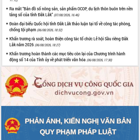
Định vị cà phê Việt Nam như một “di
sản sống” trong dòng chảy toàn cầu
Ra mắt “Bản đồ số nông sản, sản phẩm OCOP, du lịch thôn buôn trên nền
tảng số của tỉnh Đắk Lắk”
(07/08/2026, 16:46)
Xây dựng nông thôn mới: Nâng cao đời
sống người dân từ những mô hình thiết
Đoàn đại biểu Quốc hội tỉnh Đắk Lắk thảo luận tại tổ về công tác phòng,
thực
chống tội phạm
(06/08/2026, 18:32)
Quyết liệt tháo gỡ vướng mắc, đẩy
Khẩn trương rà soát, hoàn thiện công tác tổ chức Lễ hội Sầu riêng Đắk
nhanh tiến độ các dự án trọng điểm
Lắk năm 2026
(06/08/2026, 18:27)
trong Khu kinh tế Nam Phú Yên
Khẩn trương hoàn thành các mục tiêu còn lại của Chương trình hành
Hòn Yến phát triển du lịch gắn với bảo
động số 14 của Tỉnh ủy về phát triển văn hóa
(06/08/2026, 17:30)
tồn biển
Lấy ý kiến điều chỉnh Quy hoạch tỉnh
Đắk Lắk thời kỳ 2021-2030, tầm nhìn
đến năm 2050
Phát động chiến dịch 30 ngày đêm
giải phóng mặt bằng Tuyến đường bộ
ven biển
Đắk Lắk nỗ lực thúc đẩy tăng trưởng
kinh tế từ 10% trở lên trong Quý
II/2026
Đắk Lắk ký kết thỏa thuận hợp tác về
chuyển đổi số giai đoạn 2026 – 2030