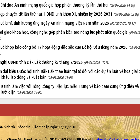
 Chỉ đạo An ninh mạng quốc gia họp phiên thường kỳ lần thứ hai
(06/08/2026, 14:06)
họp chuyên đề lần thứ hai, HĐND tỉnh khóa XI, nhiệm kỳ 2026-2031
(06/08/2026, 12:02)
 Lắk mít tinh hưởng ứng Ngày An ninh mạng Việt Nam năm 2026
(06/08/2026, 10:47)
i giao khoa học, công nghệ góp phần kiến tạo năng lực phát triển quốc gia
(05/08/2
)
 Lắk họp báo công bố 17 hoạt động đặc sắc của Lễ hội Sầu riêng năm 2026
(05/08/2
)
 nghị UBND tỉnh Đắk Lắk thường kỳ tháng 7/2026
(05/08/2026, 17:18)
 đại biểu Quốc hội tỉnh Đắk Lắk thảo luận tại tổ đối với các dự án luật về hòa giải 
t khẩu lao động và xuất bản
(05/08/2026, 16:01)
 tỉnh làm việc với Tổng Công ty Điện lực miền Trung về bảo đảm cung ứng điện và
n lưới điện
(05/08/2026, 14:00)
n hình và Thông tin Điện tử cấp ngày 14/05/2010
ẩn - P.Buôn Ma Thuột - Đắk Lắk.
SĐT:
0262.859.9699
Email:
banbientap@daklak.gov.vn ho