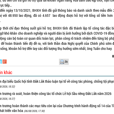
 ưu tiên chi trả gói hỗ trợ qua tài khoản ngân hàng vừa đảm bảo kịp thời, hạn ch
rực tiếp…
 đến ngày 13/10/2021, BHXH tỉnh đã gửi thông báo và danh sách theo mẫu đến 
vị với 48.950 lao động, đã có 4.657 lao động được hỗ trợ với tổng số tiền hơn 
.
ịp thời chỉ đạo thông suốt gói hỗ trợ, BHXH tỉnh đã thành lập tổ công tác đặc bi
 gỡ khó khăn cho doanh nghiệp và người dân bị ảnh hưởng bởi dịch COVID-19 đồng
động cán bộ toàn cơ quan dốc toàn lực, phân công rõ trách nhiệm đến từng bộ phậ
 để hoàn thành tiến độ đề ra, với tinh thần đưa Nghị quyết của Chính phủ sớm đ
 sống, khoản hỗ trợ đến tay các đối tượng thụ hưởng sớm nhất, ông Tuấn cho hay.
K
In
in khác
 đại biểu Quốc hội tỉnh Đắk Lắk thảo luận tại tổ về công tác phòng, chống tội ph
8/2026, 18:32)
 trương rà soát, hoàn thiện công tác tổ chức Lễ hội Sầu riêng Đắk Lắk năm 2026
8/2026, 18:27)
 trương hoàn thành các mục tiêu còn lại của Chương trình hành động số 14 của T
hát triển văn hóa
(06/08/2026, 17:30)