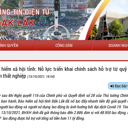
ÍNH QUYỀN
CÔNG DÂN
DOANH NGH
 hiểm xã hội tỉnh: Nỗ lực triển khai chính sách hỗ trợ từ quỹ
m thất nghiệp
(15/10/2021, 18:54)
Đọc bài 
 sau khi Nghị quyết 116 của Chính phủ và Quyết định số 28 của Thủ tướng Chín
 ban hành, Bảo hiểm xã hội tỉnh Đắk Lắk đã nỗ lực đẩy nhanh tiến độ giải quyết 
người lao động và người sử dụng lao động bị ảnh hưởng bởi đại dịch Covid-19. Tín
 13/10/2021, BHXH tỉnh đã gửi thông báo đến 2.886 đơn vị với 48.950 lao động, 
 lao động được hỗ trợ với tổng số tiền hơn 11 tỷ đồng.