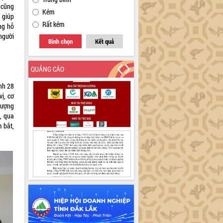
 cũng
Kém
 giúp
Rất kém
ng hỗ
 người
Bình chọn
Kết quả
QUẢNG CÁO
nh 28
ị, cơ
tượng
, qua
 bắt,