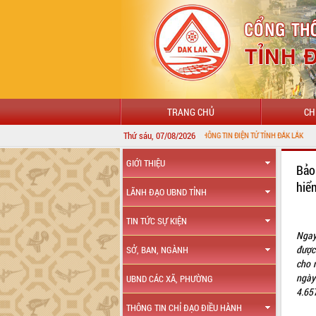
TRANG CHỦ
CH
Thứ sáu, 07/08/2026
CHÀO MỪNG ĐẾN VỚI CỔNG THÔNG TIN ĐIỆN TỬ TỈNH ĐẮK LẮK
GIỚI THIỆU
Bảo
hiể
LÃNH ĐẠO UBND TỈNH
TIN TỨC SỰ KIỆN
Ngay
được
SỞ, BAN, NGÀNH
cho 
ngày
UBND CÁC XÃ, PHƯỜNG
4.657
THÔNG TIN CHỈ ĐẠO ĐIỀU HÀNH