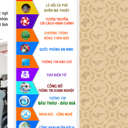
t ngờ
 nhắn
 tỉnh