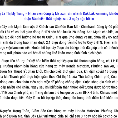
ị Lê Thị Mỹ Trang – Nhân viên Công ty Matexim chi nhánh Đắk Lắk vui mừng khi đ
nhận Bảo hiểm thất nghiệp sau 3 ngày nộp hồ sơ
c đây anh Mạnh làm việc ở Khách sạn Sài Gòn Ban Mê - Chi nhánh Công ty Cổ ph
 Đắk Lắk và có thời gian đóng BHTN còn bảo lưu là 28 tháng. Anh Mạnh cho biết, a
thủ tục đề nghị hưởng hỗ trợ từ Quỹ BHTN qua ứng dụng VssID, chưa đầy 05 ngày
n anh đã thông báo nhận được 2,1 triệu đồng tiền hỗ trợ từ Quỹ BHTN. Hiện anh
ược việc làm mới, nên khoản hỗ trợ này được chi trả kịp thời đã giúp anh có thêm
trang trải, phần nào vơi bớt đi những khó khăn trong tình hình dịch bệnh.
 được tiền hỗ trợ từ Quỹ bảo hiểm thất nghiệp qua tài khoản ngân hàng, chị Lê T
g, Trưởng nhóm bán hàng Cửa hàng xe máy Honda Matexim, Phường Tân An, 
Buôn Ma Thuột rất phấn khởi. Chị cho biết, thời gian qua, khi dịch covid 19 bùng 
 là khi Thành phố thực hiện giãn theo Chỉ thị 16 của Thủ tướng Chính phủ, Cửa
 đóng cửa, cho nhân viên nghỉ việc để phòng chống dịch. Cuộc sống gia đình chị v
 gặp nhiều khó khăn. Ngay sau khi biết bản thân thuộc đối tượng được hỗ trợ theo
t 116 của Chính phủ, chị Trang đã làm thủ tục gửi cơ quan BHXH tỉnh. Chỉ sau một 
ã nhận được tiền. Đây là sự hỗ trợ kịp thời, đúng lúc trong thời điểm khó khăn d
.
Nguyễn Trọng Toản, Giám đốc Cửa hàng xe máy Honda Matexim, Phường Tâ
h phố Buôn Ma, tỉnh Đắk Lắk vui mừng chia sẻ, chỉ sau 3 ngày nộp hồ sơ cho cơ