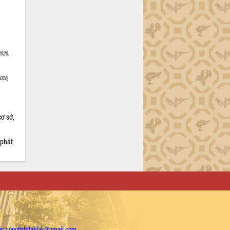
026,
026,
cơ sở,
 phát
ặc congttdtdaklak@gmail.com