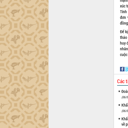
mạnh,
Khơi thông điểm nghẽn, đẩy nhanh
xúc t
giải ngân vốn khắc phục thiên tai
Tính
HĐND tỉnh thông qua điều chỉnh Quy
đơn 
hoạch tỉnh thời kỳ 2021-2030
đồng
Hội thảo góp ý hồ sơ điều chỉnh quy
Để k
hoạch tỉnh Đắk Lắk thời kỳ 2021-2030,
tháo
tầm nhìn đến năm 2050
huy 
Nâng cao hiệu quả hoạt động của các
nhân
doanh nghiệp nhà nước
cuộc
Hội nghị triển khai kết nối mạng
truyền số liệu chuyên dùng phục vụ cơ
quan Đảng, Nhà nước
Lễ phát động chuỗi hoạt động chung
Các t
tay làm sạch môi trường
Xã Ea Kar bước chuyển mình trong
Đoàn
công tác cải cách hành chính mô hình
(06/0
mới
Khẩn
UBND tỉnh họp báo định kỳ tháng 4
(06/0
năm 2026
Khẩn
Hội thảo khoa học “Giải pháp thúc đẩy
về p
phát triển nền kinh tế xanh tại tỉnh