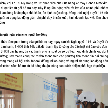
hiểm, chị Lê Thị Mỹ Trang và 12 nhân viên của Cửa hàng xe máy Honda Matexim
 được tiền từ gói hỗ trợ này. Đây là nguồn động viên rất lớn của Chính phủ nhằm
i lao động khắc phục khó khăn, ổn định cuộc sống. Đồng thời, nghị quyết 116 cũ
gười sử dụng lao động giảm chi phí, duy trì sản xuất, kinh doanh, tạo việc làm cho
động
iên giải ngân sớm cho người lao động
 thức tầm quan trọng của gói hỗ trợ này, ngay sau khi Nghị quyết 116 và Quyết đị
 ban hành, BHXH tỉnh Đắk Lắk đã thành lập tổ công tác đặc biệt chỉ đạo các đơn v
 BHXH các huyện, thị xã, thành phố rà soát cơ sở dữ liệu, xác định chính xác đối 
hưởng; Đẩy mạnh công tác truyền thông trên các phương tiện thông tin đại chúng
trang mạng xã hội zalo, fabook để người lao động và người sử dụng lao động nắm
về chính sách hỗ trợ, từ đó đồng thuận, nâng cao trách nhiệm phối hợp thực hiện.