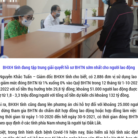
BHXH tỉnh đang tập trung giải quyết hồ sơ BHTN sớm nhất cho người lao động
Nguyễn Khắc Tuấn – Giám đốc BHXH tỉnh cho biết, có 2.886 đơn vị sử dụng lao
 giảm mức đóng BHTN từ 1% xuống 0% vào Quỹ BHTN trong 12 tháng từ 1-10-202
-2022 với số tiền thụ hưởng trên 29,8 tỷ đồng; khoảng 51.000 người lao động đuợc
ợ từ 1,8 - 3,3 triệu đồng/người với tổng số tiền dự kiến chi khoảng 132 tỷ đồng.
i ra, BHXH tỉnh cũng đang lên phương án chi hỗ trợ đối với khoảng 25.000 ngườ
 dừng tham gia BHTN do chấm dứt hợp đồng lao động hoặc hợp đồng làm việc 
ng thời gian từ ngày 1-10-2020 đến hết ngày 30-9-2021, có thời gian đóng BHT
heo quy định ở các tỉnh phía Nam nhưng là người tại Đắk Lắk.
biệt, trong tình hình dịch bệnh Covid-19 hiện nay, Bảo hiểm xã hội tỉnh xác địn