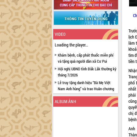
Ch
Trướ
VIDEO
lịch
làm 
Loading the player...
khoả
Khám bệnh, cấp phát thuốc miễn phí
tìm đ
và tặng quà người dân xã Cư Pui
tiền 
Hội nghị UBND tỉnh Đắk Lắk thường kỳ
Nhận
tháng 7/2026
Tran
Lễ truy tặng danh hiệu “Bà Mẹ Việt
phố 
Nam Anh hùng” và trao Huân chương
nhất
Lao động
phải
cũng
ALBUM ẢNH
UBND tỉnh Đắk Lắk triển khai nhiệm
quyế
vụ 6 tháng cuối năm 2026
chị đ
Kỳ họp thứ Hai, Hội đồng nhân dân
bệnh
tỉnh khóa XI quyết nghị nhiều nội dung
quan trọng
Anh 
Thàn
Bí thư Tỉnh ủy Lương Nguyễn Minh