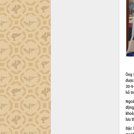
tiến đầu tư tỉnh
Ngành cá ngừ Đắk Lắk chủ động thích
ứng để giữ vững thị trường xuất khẩu
Diễn đàn Kinh tế tư nhân Việt Nam đột
phá cơ chế - Hợp tác công tư
Đề án 06 tạo bước ngoặt đột phá trong
cải cách hành chính tỉnh Đắk Lắk
Kết nối tour, đẩy mạnh chuyển đổi số
để phát triển du lịch Đắk Lắk
Khởi động Dự án Đầu tư xây dựng hạ
tầng kỹ thuật Cụm công nghiệp Tân
Ông 
Tiến
được
Gặp mặt các cơ quan báo chí nhân Kỷ
30-9
niệm 101 năm Ngày Báo chí Cách
hỗ tr
mạng Việt Nam
Ngoà
Đắk Lắk sơ kết 4 năm triển khai thực
động
hiện Đề án 06 của Chính phủ
khoả
Họp báo thông tin về Hội nghị Công bố
lưu t
Quy hoạch và Xúc tiến đầu tư tỉnh Đắk
Lắk
Đặc 