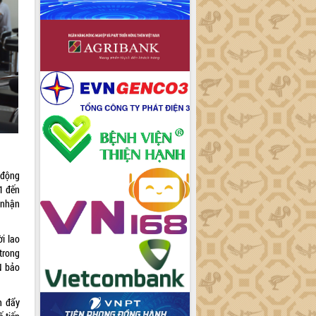
 động
1 đến
 nhận
i lao
trong
N bảo
h đẩy