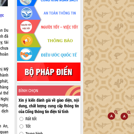
ược
ần Du
nh đã
, tài
 chưa
 khoản
hị Mỹ
Thành
phát,
 hàng
BÌNH CHỌN
ì thế
 Nghị
Xin ý kiến đánh giá về giao diện, nội
ngày,
dung, chất lượng cung cấp thông tin
o dịch
của Cổng thông tin điện tử tỉnh
Rất tốt
n An,
Tốt
 quan
Trung bình