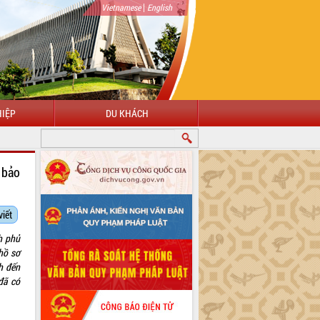
|
Vietnamese
English
IỆP
DU KHÁCH
 bảo
viết
h phủ
hồ sơ
h đến
đã có