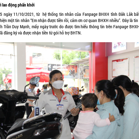
i lao động phấn khởi
5 ngày 11/10/2021, từ hệ thống tin nhắn của Fanpage BHXH tỉnh Đắk Lắk bấ
 hiện một tin nhắn “Em nhận được tiền rồi, cảm ơn cơ quan BHXH nhiều”. Đây là tin
nh Trần Duy Mạnh, mấy ngày trước do được tìm hiểu thông tin trên Fanpage BHXH
đã đăng ký và được nhận tiền từ gói hỗ trợ BHTN.