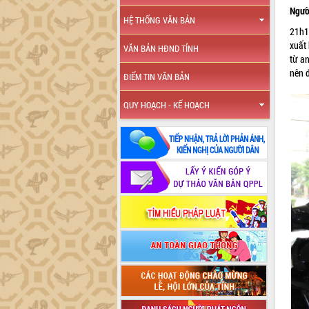
Ngườ
HỆ THỐNG VĂN BẢN
21h1
xuất
VĂN BẢN HĐND TỈNH
từ a
nên 
ĐIỂM TIN VĂN BẢN
QUY HOẠCH - KẾ HOẠCH