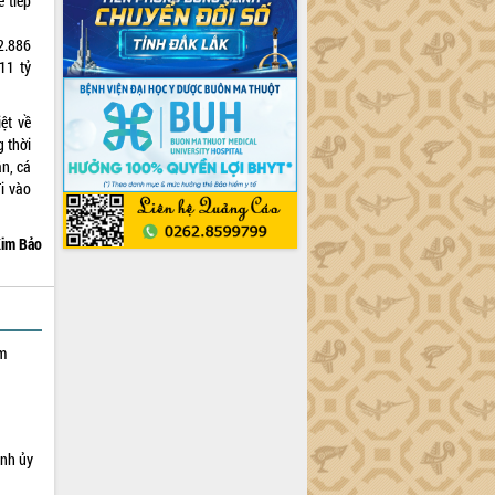
ế tiếp
2.886
11 tỷ
ệt về
 thời
n, cá
i vào
im Bảo
ạm
ỉnh ủy