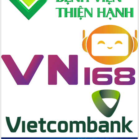
tác bầu cử tỉnh Đắk Lắk
Hội nghị Báo cáo viên Trung ương
tháng 01/2026
Phó Thủ tướng Hồ Quốc Dũng đánh giá
cao kết quả Chiến dịch Quang Trung
tại Đắk Lắk
Hội nghị Ban Chấp hành Đảng bộ tỉnh
Đắk Lắk lần thứ 2 (mở rộng)
Tập trung giải phóng mặt bằng, đẩy
nhanh tiến độ Tuyến đường bộ ven
biển
Gỡ khó, khởi công xây dựng, sửa chữa
toàn bộ nhà ở cho hộ dân đúng tiến độ
đề ra
UBND tỉnh Đắk Lắk tổng kết công tác
quốc phòng, quân sự địa phương năm
2025
Tập trung triển khai quyết liệt, đồng bộ
các giải pháp nhằm thực hiện hiệu quả
các nhiệm vụ đề ra năm 2025
Phát huy vai trò của người có uy tín