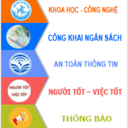
Xây dựng nền hành chính số đồng
hành cùng nông dân dân, doanh nghiệp
Giai đoạn 2026-2030, Đắk Lắk phấn
đấu có 77% xã đạt chuẩn nông thôn
mới
Chuyển đổi số 'mở đường' cho nông
nghiệp Đắk Lắk tăng trưởng bứt phá
Triển khai đồng bộ đo đạc, lập hồ sơ
địa chính, hoàn thiện cơ sở dữ liệu đất
đai
Ứng dụng sinh trắc học - Bước tiến
trong hành trình chuyển đổi số tại Đắk
Lắk
Đắk Lắk nâng cao hiệu quả công tác
Đảng từ Sổ tay đảng viên điện tử
Đắk Lắk đẩy mạnh nuôi biển công
nghệ, hướng tới phát triển thủy sản
bền vững
Tập huấn nâng cao năng lực triển khai
chuyển đổi số cho cán bộ, công chức