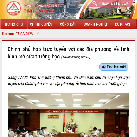
|
Vietnamese
English
TRANG CHỦ
CHÍNH QUYỀN
CÔNG DÂN
DOANH NGHIỆP
DU KHÁCH
Thứ sáu, 07/08/2026
CHÀO MỪNG ĐẾN VỚ
GIỚI THIỆU
Chính phủ họp trực tuyến với các địa phương về tình
hình mở cửa trường học
(18/02/2022, 08:45)
LÃNH ĐẠO UBND TỈNH
Đọc bài viết
TIN TỨC SỰ KIỆN
Sáng 17/02, Phó Thủ tướng Chính phủ Vũ Đức Đam chủ trì cuộc họp trực
SỞ, BAN, NGÀNH
tuyến của Chính phủ với các địa phương về tình hình mở cửa trường học.
UBND CÁC XÃ, PHƯỜNG
THÔNG TIN CHỈ ĐẠO ĐIỀU HÀNH
HỆ THỐNG VĂN BẢN
VĂN BẢN HĐND TỈNH