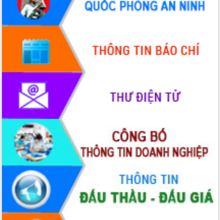
Thứ trưởng Bộ Y tế làm việc với tỉnh
Đắk Lắk về phát triển nhân lực y tế
cho trạm y tế cấp xã
Du lịch Đắk Lắk nâng tầm trải nghiệm
du khách thông qua Hệ thống cơ sở dữ
liệu và Bản đồ số
Tập huấn ứng dụng trí tuệ nhân tạo (AI)
trong thương mại điện tử năm 2026
Đoàn đại biểu Quốc hội tỉnh Đắk Lắk
trao đổi thông tin trước Kỳ họp thứ
nhất, Quốc hội khóa XVI
Quyết liệt cải cách hành chính, khơi
thông nguồn lực phát triển
Nâng cao hiệu lực, hiệu quả HĐND
tỉnh thông qua hiện đại hóa hành chính
Xã Ea Phê gắn cải cách hành chính với
chuyển đổi số
Phó Chủ tịch Thường trực UBND tỉnh
Hồ Thị Nguyên Thảo làm việc tại Trung
tâm Phục vụ hành chính công xã Ea
Phê