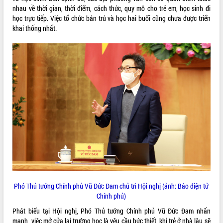
nhau về thời gian, thời điểm, cách thức, quy mô cho trẻ em, học sinh đi
quan trọng
học trực tiếp. Việc tổ chức bán trú và học hai buổi cũng chưa được triển
Bí thư Tỉnh ủy Lương Nguyễn Minh
khai thống nhất.
Triết thăm, tặng quà người có công với
cách mạng
Rà soát, hoàn thiện hệ thống thiết chế
văn hóa, thể thao đáp ứng yêu cầu
LIÊN KẾT WEB
phát triển mới
Thường trực HĐND tỉnh Đắk Lắk gặp
mặt Đoàn chuyên gia y tế TP. Hồ Chí
Minh
THỐNG KÊ TRUY CẬP
Lễ truy điệu và an táng hài cốt liệt sĩ
tại Nghĩa trang Liệt sĩ xã Sơn Hòa
Hôm nay:
1356
Bàn giải pháp tháo gỡ khó khăn trong
Tất cả:
66046679
xuất khẩu sầu riêng và triển khai quy
định EUDR
Thứ trưởng Bộ Nông nghiệp và Môi
trường Nguyễn Hoàng Hiệp khảo sát
Phó Thủ tướng Chính phủ Vũ Đức Đam chủ trì Hội nghị (ảnh: Báo điện tử
vùng trồng và doanh nghiệp đóng gói
Chính phủ)
sầu riêng tại Đắk Lắk
Phát biểu tại Hội nghị, Phó Thủ tướng Chính phủ Vũ Đức Đam nhấn
Trình diễn nghệ thuật chế biến các
mạnh, việc mở cửa lại trường học là yêu cầu bức thiết, khi trẻ ở nhà lâu sẽ