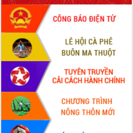
Xây dựng nông thôn mới: Nâng cao đời
sống người dân từ những mô hình thiết
thực
Quyết liệt tháo gỡ vướng mắc, đẩy
nhanh tiến độ các dự án trọng điểm
trong Khu kinh tế Nam Phú Yên
Hòn Yến phát triển du lịch gắn với bảo
tồn biển
Lấy ý kiến điều chỉnh Quy hoạch tỉnh
Đắk Lắk thời kỳ 2021-2030, tầm nhìn
đến năm 2050
Phát động chiến dịch 30 ngày đêm
giải phóng mặt bằng Tuyến đường bộ
ven biển
Đắk Lắk nỗ lực thúc đẩy tăng trưởng
kinh tế từ 10% trở lên trong Quý
II/2026
Đắk Lắk ký kết thỏa thuận hợp tác về
chuyển đổi số giai đoạn 2026 – 2030
với Tập đoàn Bưu chính Viễn thông
Việt Nam