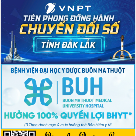
trong phòng chống tảo hôn và hôn
nhân cận huyết thống
Nông sản Tây Nguyên thu hút doanh
nghiệp nước ngoài
Đắk Lắk định vị thương hiệu du lịch
“Biển – Rừng – Cà phê” trong không
gian phát triển mới
Hội nghị chia sẻ kinh nghiệm, chuyển
giao kỹ thuật y tế, định hướng phát
triển chuyên sâu đến 2030
Chuyển đổi số mở ra không gian phát
triển trong lĩnh vực văn hóa, du lịch
Công bố quyết định của Ban Thường
vụ Tỉnh ủy về công tác cán bộ.
Thủ tướng Phạm Minh Chính: Khẩn
trương tái thiết cuộc sống người dân
sau thiên tai
Tập trung nâng cao chất lượng, tổ
chức sản xuất sầu riêng theo hướng
bền vững