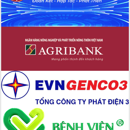
quốc phòng, quân sự địa phương năm
2026
Đắk Lắk tập trung toàn lực khắc phục
tồn tại IUU, sẵn sàng làm việc với
Đoàn thanh tra EC
Chủ tịch UBND tỉnh Tạ Anh Tuấn thăm,
chúc mừng các bệnh viện nhân Ngày
Thầy thuốc Việt Nam
Rộn ràng lễ hội truyền thống Sông
nước Đà Nông lần thứ I năm 2026
Kỳ họp Chuyên đề lần thứ Năm, HĐND
tỉnh Đắk Lắk thông qua các nghị quyết
quan trọng
Thống nhất danh sách giới thiệu ứng
cử đại biểu Quốc hội khoá XVI và đại
biểu HĐND tỉnh Đắk Lắk, nhiệm kỳ
2026-2031
Phát động hai phong trào thi đua quan
trọng trong kỷ nguyên mới
Hội nghị lần thứ tư Ban Chỉ đạo công