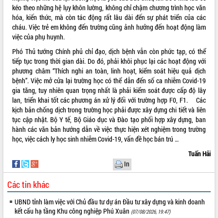
món ăn từ sầu riêng
kéo theo những hệ lụy khôn lường, không chỉ chậm chương trình học văn
Đắk Lắk công bố Quy hoạch và xúc
hóa, kiến thức, mà còn tác động rất lâu dài đến sự phát triển của các
tiến đầu tư tỉnh
cháu. Việc trẻ em không đến trường cũng ảnh hưởng đến hoạt động làm
Ngành cá ngừ Đắk Lắk chủ động thích
việc của phụ huynh.
ứng để giữ vững thị trường xuất khẩu
Phó Thủ tướng Chính phủ chỉ đạo, dịch bệnh vẫn còn phức tạp, có thể
Diễn đàn Kinh tế tư nhân Việt Nam đột
tiếp tục trong thời gian dài. Do đó, phải khôi phục lại các hoạt động với
phá cơ chế - Hợp tác công tư
phương châm “Thích nghi an toàn, linh hoạt, kiểm soát hiệu quả dịch
Đề án 06 tạo bước ngoặt đột phá trong
bệnh”. Việc mở cửa lại trường học có thể dẫn đến số ca nhiễm Covid-19
cải cách hành chính tỉnh Đắk Lắk
gia tăng, tuy nhiên quan trọng nhất là phải kiểm soát được cấp độ lây
lan, triển khai tốt các phương án xử lý đối với trường hợp F0, F1. Các
Kết nối tour, đẩy mạnh chuyển đổi số
kịch bản chống dịch trong trường học phải được xây dựng chi tiết và liên
để phát triển du lịch Đắk Lắk
tục cập nhật. Bộ Y tế, Bộ Giáo dục và Đào tạo phối hợp xây dựng, ban
Khởi động Dự án Đầu tư xây dựng hạ
hành các văn bản hướng dẫn về việc thực hiện xét nghiệm trong trường
tầng kỹ thuật Cụm công nghiệp Tân
học, việc cách ly học sinh nhiễm Covid-19, vấn đề học bán trú …
Tiến
Tuấn Hải
Gặp mặt các cơ quan báo chí nhân Kỷ
In
niệm 101 năm Ngày Báo chí Cách
mạng Việt Nam
Các tin khác
Đắk Lắk sơ kết 4 năm triển khai thực
hiện Đề án 06 của Chính phủ
UBND tỉnh làm việc với Chủ đầu tư dự án Đầu tư xây dựng và kinh doanh
Họp báo thông tin về Hội nghị Công bố
kết cấu hạ tầng Khu công nghiệp Phú Xuân
(07/08/2026, 19:47)