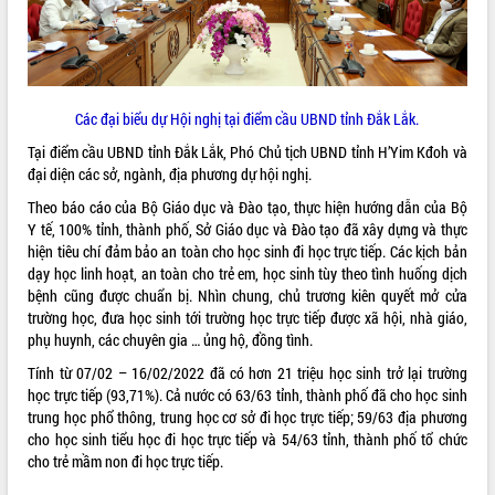
ĐIỂM TIN VĂN BẢN
QUY HOẠCH - KẾ HOẠCH
Các đại biểu dự Hội nghị tại điểm cầu UBND tỉnh Đắk Lắk.
Tại điểm cầu UBND tỉnh Đắk Lắk, Phó Chủ tịch UBND tỉnh H’Yim Kđoh và
đại diện các sở, ngành, địa phương dự hội nghị.
Theo báo cáo của Bộ Giáo dục và Đào tạo, thực hiện hướng dẫn của Bộ
Y tế, 100% tỉnh, thành phố, Sở Giáo dục và Đào tạo đã xây dựng và thực
hiện tiêu chí đảm bảo an toàn cho học sinh đi học trực tiếp. Các kịch bản
dạy học linh hoạt, an toàn cho trẻ em, học sinh tùy theo tình huống dịch
bệnh cũng được chuẩn bị. Nhìn chung, chủ trương kiên quyết mở cửa
trường học, đưa học sinh tới trường học trực tiếp được xã hội, nhà giáo,
phụ huynh, các chuyên gia … ủng hộ, đồng tình.
Tính từ 07/02 – 16/02/2022 đã có hơn 21 triệu học sinh trở lại trường
học trực tiếp (93,71%). Cả nước có 63/63 tỉnh, thành phố đã cho học sinh
trung học phổ thông, trung học cơ sở đi học trực tiếp; 59/63 địa phương
cho học sinh tiểu học đi học trực tiếp và 54/63 tỉnh, thành phố tổ chức
cho trẻ mầm non đi học trực tiếp.