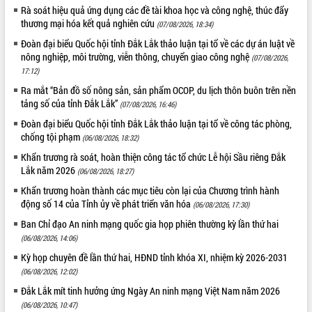
Quy hoạch và Xúc tiến đầu tư tỉnh Đắk
Rà soát hiệu quả ứng dụng các đề tài khoa học và công nghệ, thúc đẩy
Lắk
thương mại hóa kết quả nghiên cứu
(07/08/2026, 18:34)
Khơi thông điểm nghẽn, đẩy nhanh
Đoàn đại biểu Quốc hội tỉnh Đắk Lắk thảo luận tại tổ về các dự án luật về
giải ngân vốn khắc phục thiên tai
nông nghiệp, môi trường, viễn thông, chuyển giao công nghệ
(07/08/2026,
HĐND tỉnh thông qua điều chỉnh Quy
17:12)
hoạch tỉnh thời kỳ 2021-2030
Ra mắt “Bản đồ số nông sản, sản phẩm OCOP, du lịch thôn buôn trên nền
Hội thảo góp ý hồ sơ điều chỉnh quy
tảng số của tỉnh Đắk Lắk”
(07/08/2026, 16:46)
hoạch tỉnh Đắk Lắk thời kỳ 2021-2030,
tầm nhìn đến năm 2050
Đoàn đại biểu Quốc hội tỉnh Đắk Lắk thảo luận tại tổ về công tác phòng,
chống tội phạm
(06/08/2026, 18:32)
Nâng cao hiệu quả hoạt động của các
doanh nghiệp nhà nước
Khẩn trương rà soát, hoàn thiện công tác tổ chức Lễ hội Sầu riêng Đắk
Lắk năm 2026
Hội nghị triển khai kết nối mạng
(06/08/2026, 18:27)
truyền số liệu chuyên dùng phục vụ cơ
Khẩn trương hoàn thành các mục tiêu còn lại của Chương trình hành
quan Đảng, Nhà nước
động số 14 của Tỉnh ủy về phát triển văn hóa
(06/08/2026, 17:30)
Lễ phát động chuỗi hoạt động chung
Ban Chỉ đạo An ninh mạng quốc gia họp phiên thường kỳ lần thứ hai
tay làm sạch môi trường
(06/08/2026, 14:06)
Xã Ea Kar bước chuyển mình trong
Kỳ họp chuyên đề lần thứ hai, HĐND tỉnh khóa XI, nhiệm kỳ 2026-2031
công tác cải cách hành chính mô hình
(06/08/2026, 12:02)
mới
Đắk Lắk mít tinh hưởng ứng Ngày An ninh mạng Việt Nam năm 2026
UBND tỉnh họp báo định kỳ tháng 4
(06/08/2026, 10:47)
năm 2026