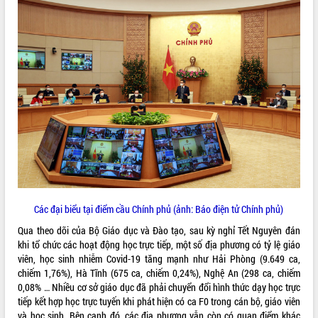
VIDEO
Khám bệnh, cấp phát thuốc miễn phí
và tặng quà người dân xã Cư Pui
Hội nghị UBND tỉnh Đắk Lắk thường kỳ
tháng 7/2026
Các đại biểu tại điểm cầu Chính phủ (ảnh: Báo điện tử Chính phủ)
Lễ truy tặng danh hiệu “Bà Mẹ Việt
Qua theo dõi của Bộ Giáo dục và Đào tạo, sau kỳ nghỉ Tết Nguyên đán
Nam Anh hùng” và trao Huân chương
khi tổ chức các hoạt động học trực tiếp, một số địa phương có tỷ lệ giáo
Lao động
viên, học sinh nhiễm Covid-19 tăng mạnh như Hải Phòng (9.649 ca,
ALBUM ẢNH
UBND tỉnh Đắk Lắk triển khai nhiệm
chiếm 1,76%), Hà Tĩnh (675 ca, chiếm 0,24%), Nghệ An (298 ca, chiếm
vụ 6 tháng cuối năm 2026
0,08% … Nhiều cơ sở giáo dục đã phải chuyển đổi hình thức dạy học trực
tiếp kết hợp học trực tuyến khi phát hiện có ca F0 trong cán bộ, giáo viên
Kỳ họp thứ Hai, Hội đồng nhân dân
và học sinh. Bên cạnh đó, các địa phương vẫn còn có quan điểm khác
tỉnh khóa XI quyết nghị nhiều nội dung